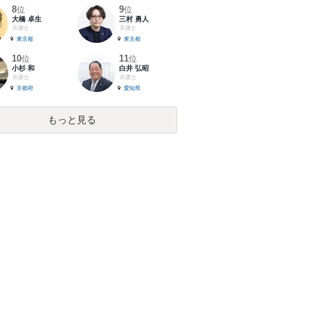
8
9
位
位
大橋 卓生
三村 勇人
弁護士
弁護士
東京都
東京都
10
11
位
位
小杉 和
白井 弘昭
弁護士
弁護士
京都府
愛知県
もっと見る