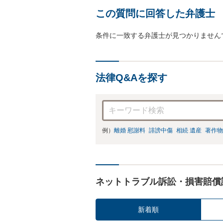
この質問に回答した弁護士
条件に一致する弁護士が見つかりません
法律Q&Aを探す
例）
離婚 慰謝料
誹謗中傷
相続 遺産
著作物
ネットトラブル訴訟・損害賠償
新着順