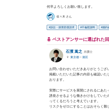
何卒よろしくお願い致します。
佐々木 さん
訴訟・損害賠償請求
不倫慰謝料
婚約
ベストアンサーに選ばれた
石濱 嵩之
弁護士
東京都
>
港区
お問い合わせいただきありがとうござい
掲載いただいた記事の内容も確認いた
おります。

実際にサービスを展開にされるにあた
誘発させるような働きかけをしていた
ってくるだろうと考えています。

リスクをゼロにすることはおそらく難