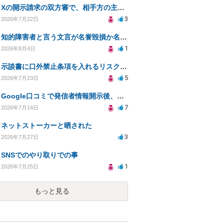
Xの開示請求の双方審で、相手方の主張が口頭ばかりで把握しきれません
3
2026年7月22日
知的障害者と言う文言が名誉毀損か名誉感情の侵害になるか教えてほしい。
1
2026年8月4日
示談書に口外禁止条項を入れるリスクはありますか？
5
2026年7月23日
Google口コミで発信者情報開示後、損害賠償請求を受けています。示談について相談です。
7
2026年7月14日
ネットストーカーと晒された
3
2026年7月27日
SNSでのやり取りでの事
1
2026年7月25日
もっと見る