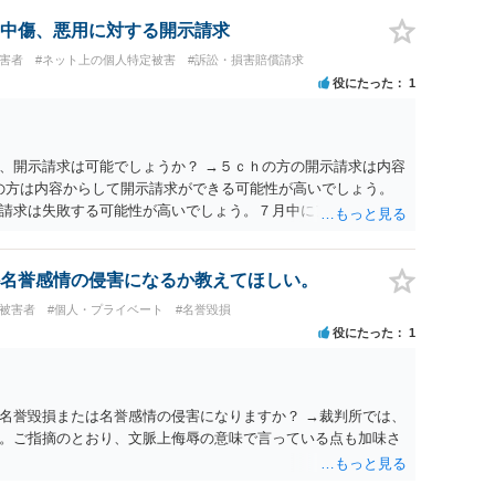
中傷、悪用に対する開示請求
被害者
#ネット上の個人特定被害
#訴訟・損害賠償請求
役にたった
1
、開示請求は可能でしょうか？ →５ｃｈの方の開示請求は内容
ramの方は内容からして開示請求ができる可能性が高いでしょう。
請求は失敗する可能性が高いでしょう。７月中にアカウントが
する可能性が高いように思われます。 相手を特定できた場合、
は可能でしょうか？ →訴訟外の交渉で相手方が認めれば負担さ
なった場合は、実際の弁護士費用が認められる場合と認められ
名誉感情の侵害になるか教えてほしい。
ょう。
#被害者
#個人・プライベート
#名誉毀損
役にたった
1
名誉毀損または名誉感情の侵害になりますか？ →裁判所では、
。ご指摘のとおり、文脈上侮辱の意味で言っている点も加味さ