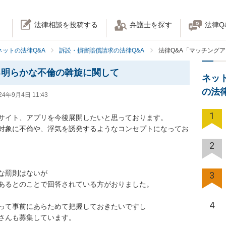
法律相談を投稿する
弁護士を探す
法律Q
ネットの法律Q&A
訴訟・損害賠償請求の法律Q&A
法律Q&A「マッチング
る明らかな不倫の斡旋に関して
ネッ
の法
24年9月4日 11:43
1
サイト、アプリを今後展開したいと思っております。

対象に不倫や、浮気を誘発するようなコンセプトになってお
2
罰則はないが

3
あるとのことで回答されている方がおりました。

4
って事前にあらためて把握しておきたいですし

さんも募集しています。
