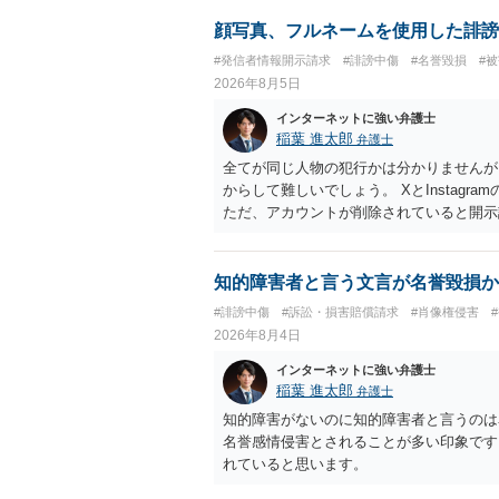
顔写真、フルネームを使用した誹謗
#発信者情報開示請求
#誹謗中傷
#名誉毀損
#
2026年8月5日
インターネットに強い弁護士
稲葉 進太郎
弁護士
全てが同じ人物の犯行かは分かりませんが
からして難しいでしょう。 XとInstag
ただ、アカウントが削除されていると開示
削除されている場合、今から進めても失敗
相手に全ての弁護士費用を負担させること
せることができるでしょう。訴訟で判決と
知的障害者と言う文言が名誉毀損か
ない場合があり何ともいえないところでし
#誹謗中傷
#訴訟・損害賠償請求
#肖像権侵害
2026年8月4日
インターネットに強い弁護士
稲葉 進太郎
弁護士
知的障害がないのに知的障害者と言うのは
名誉感情侵害とされることが多い印象です
れていると思います。