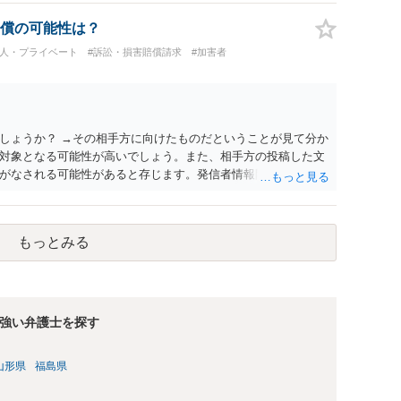
償の可能性は？
個人・プライベート
#訴訟・損害賠償請求
#加害者
しょうか？ →その相手方に向けたものだということが見て分か
対象となる可能性が高いでしょう。また、相手方の投稿した文
がなされる可能性があると存じます。発信者情報開示請求が進
に、意見照会がなされます。アカウント情報開示の場合は、ア
ます。 また、された場合賠償金はいくらでしょうか。 →ケー
単位まで様々でしょう。裁判外であれば交渉して相手方の請求
もっとみる
しょう。
強い弁護士を探す
山形県
福島県