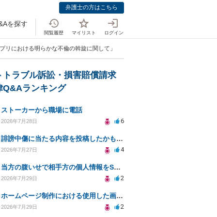
弁護士の方はこちら
&Aを探す
閲覧履歴
マイリスト
ログイン
アプリにおける明らかな不倫の斡旋に関して」
トトラブル訴訟・損害賠償請求
律Q&Aランキング
ストーカーから職場に電話
6
2026年7月28日
誹謗中傷に当たる内容を投稿したかもしれない。開示請求や民事刑事裁判に発展しうるのか教えて欲しい。
4
2026年7月27日
当方の腹いせで相手方の個人情報をSNSで晒してしまい名誉毀損させてしまったかもしれない
2
2026年7月29日
ホームページ制作における使用した画像や文章の著作権について
2
2026年7月29日