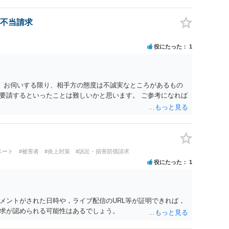
不当請求
役にたった
1
。 お伺いする限り、相手方の態度は不誠実なところがあるもの
要請するといったことは難しいかと思います。 ご参考になれば
ベート
#被害者
#炎上対策
#訴訟・損害賠償請求
役にたった
1
メントがされた日時や，ライブ配信のURL等が証明できれば，
求が認められる可能性はあるでしょう。