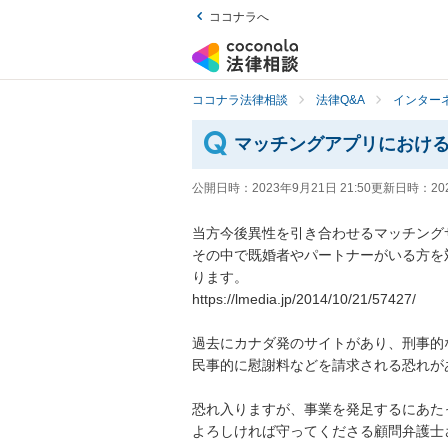
ココナラへ
ココナラ法律相談
法律Q&A
インター
マッチングアプリにおけ
公開日時：
2023年9月21日 21:50
更新日時：
20
当方今後異性を引き合わせるマッチング
その中で既婚者やパートナーがいる方を
ります。

https://lmedia.jp/2014/10/21/57427/

過去にカナダ発のサイトがあり、刑事的な
民事的に慰謝料などを請求される恐れが
恐れ入りますが、事業を発足するにあた
よろしければ守ってくださる顧問弁護士