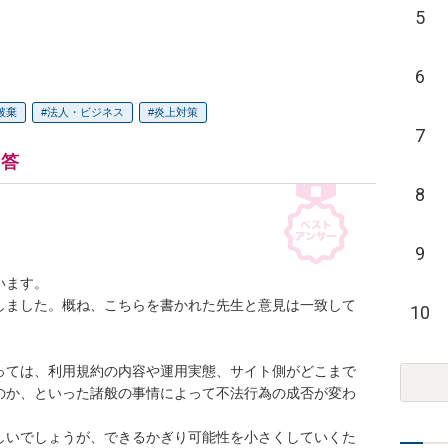
5
6
破棄
法人・ビジネス
炎上対策
7
回答
8
9
ます。

しました。概ね、こちらを書かれた先生と意見は一致して
10
っては、利用規約の内容や運用実態、サイト側がどこまで
のか、といった諸般の事情によって不法行為の成否が変わ
しいでしょうが、できるかぎり可能性を小さくしていくた