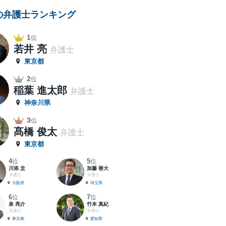
の弁護士ランキング
1
位
若井 亮
弁護士
東京都
2
位
稲葉 進太郎
弁護士
神奈川県
3
位
髙橋 俊太
弁護士
東京都
4
5
位
位
川添 圭
加藤 善大
弁護士
弁護士
大阪府
埼玉県
6
7
位
位
泉 亮介
竹本 真紀
弁護士
弁護士
東京都
愛知県