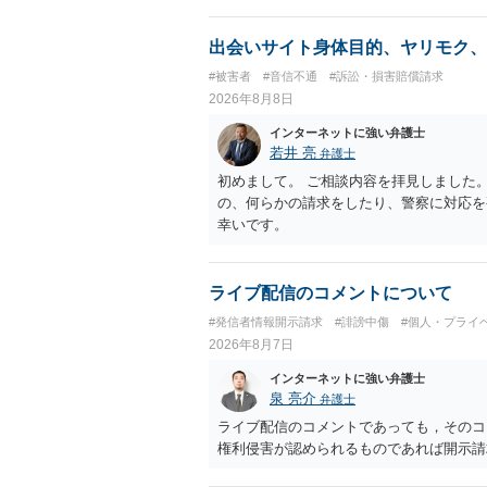
出会いサイト身体目的、ヤリモク、
#被害者
#音信不通
#訴訟・損害賠償請求
2026年8月8日
インターネットに強い弁護士
若井 亮
弁護士
初めまして。 ご相談内容を拝見しました
の、何らかの請求をしたり、警察に対応を
幸いです。
ライブ配信のコメントについて
#発信者情報開示請求
#誹謗中傷
#個人・プライ
2026年8月7日
インターネットに強い弁護士
泉 亮介
弁護士
ライブ配信のコメントであっても，そのコ
権利侵害が認められるものであれば開示請