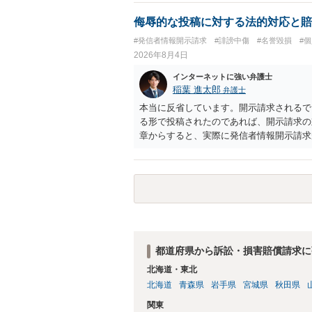
侮辱的な投稿に対する法的対応と賠
#発信者情報開示請求
#誹謗中傷
#名誉毀損
#
2026年8月4日
インターネットに強い弁護士
稲葉 進太郎
弁護士
本当に反省しています。開示請求されるで
る形で投稿されたのであれば、開示請求の
章からすると、実際に発信者情報開示請求
むと、投稿に使った回線の契約者のところ
カウントの登録メールに意見照会がなされ
スバイケースであり、数万円から１００万
額から減額することを試みることとなるで
都道府県から訴訟・損害賠償請求に
北海道・東北
北海道
青森県
岩手県
宮城県
秋田県
関東