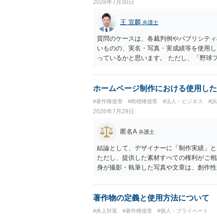
2026年7月30日
王 宣麟
弁護士
質問のケースは、各裁判例やパブリシティ
いものの、実名・写真・実成績等を使用し
っているかと思います。 ただし、「野球
れた場合に「専ら顧客吸引力の利用を目的
す。 また、広告収益の有無は、侵害判断
ません。 パブリシティ権侵害の成否は、
ホームページ制作における使用した
れます。広告収益があることは「商業的目
#著作権侵害
#商標権侵害
#法人・ビジネス
#
ではありません。完全無償・非営利であれ
2026年7月29日
能性があります。一方、広告収益がある場
性があります。 公開前に変更・確認して
匿名A
弁護士
かと思うので、資料等を持参の上、弁護士
結論として、デザイナーに「制作実績」と
ただし、提供した素材すべての権利がご相
身が撮影・執筆した写真や文章は、創作性
名、文字主体のロゴ、商品情報、短いキャ
ません。ただし、ロゴに独自の図形やイラ
性があります。 また、人物写真の著作権
著作物の定義と使用方法について
権法2条・17条）。 ウェブサイト全体
#炎上対策
#著作権侵害
#個人・プライベート
制作したイラストやバナー等は別として、