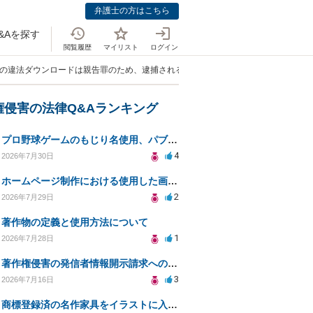
弁護士の方はこちら
&Aを探す
閲覧履歴
マイリスト
ログイン
オの違法ダウンロードは親告罪のため、逮捕される可能性は低いのでしょうか？」
権侵害の法律Q&Aランキング
プロ野球ゲームのもじり名使用、パブリシティ権の影響は？
4
2026年7月30日
ホームページ制作における使用した画像や文章の著作権について
2
2026年7月29日
著作物の定義と使用方法について
1
2026年7月28日
著作権侵害の発信者情報開示請求への対応策について相談
3
2026年7月16日
商標登録済の名作家具をイラストに入れて販売するのは違法でしょうか