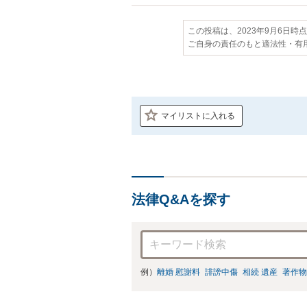
この投稿は、2023年9月6日時
ご自身の責任のもと適法性・有
マイリストに入れる
法律Q&Aを探す
例）
離婚 慰謝料
誹謗中傷
相続 遺産
著作物