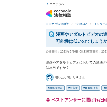
ココナラへ
ココナラ法律相談
法律Q&A
インター
漫画やアダルトビデオの
可能性は低いのでしょう
公開日時：
2023年9月6日 08:33
更新日時：
202
漫画やアダルトビデオにおいての違法ダ
は本当ですか？
書いたり聞いたり さん
著作権侵害
加害者
肖像権侵害
ベストアンサーに選ばれた