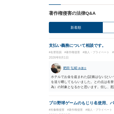
著作権侵害の法律Q&A
新着順
支払い義務について相談です。
#名誉毀損
#著作権侵害
#個人・プライベート
2026年8月1日
肥田 弘昭
弁護士
ホテルでお金を盗まれた(証拠はない)とい
を送り晒してもらいました。との点は名誉
為）の対象となるかと思います。但し、慰
仕事が飛んだとのことでその分の賠償金と
の計算がすべて損害とならないかと思いま
ださい。
プロ野球ゲームのもじり名使用、パ
#肖像権侵害
#著作権侵害
#個人・プライベート