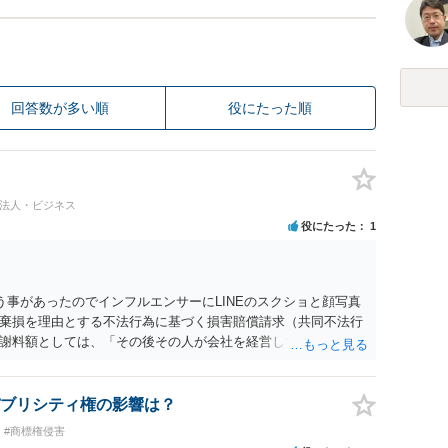
回答数が多い順
役にたった順
#法人・ビジネス
役にたった
1
う事があったのでインフルエンサーにLINEのスクショと顔写真
棄損を理由とする不法行為に基づく損害賠償請求（共同不法行
謝料額としては、「その後その人が会社を経営しているようで
8人分の従業員の年間利益を請求すると言われています。」で
すので、損害額で争っても良いかと思います。ご参考にしてく
ブリシティ権の影響は？
#商標権侵害