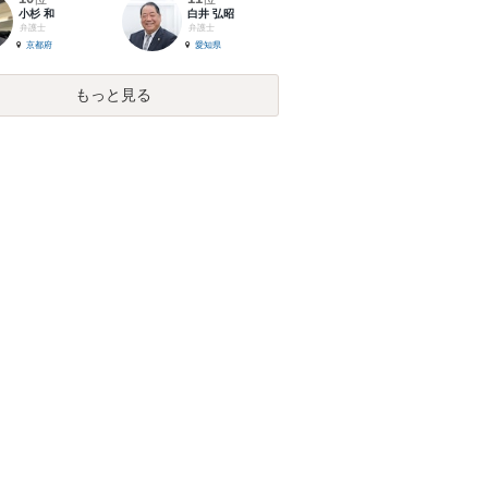
小杉 和
白井 弘昭
弁護士
弁護士
京都府
愛知県
もっと見る