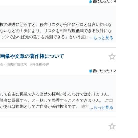
役にたった
4
権の法理に照らすと、侵害リスクが完全にゼロとは言い切れな
ないなどの工夫により、リスクを相当程度低減できる設計にな
ファンであれば元の選手を推測できる」という点は、裁判で争わ
とする」と判断される余地を残すため、一定の注意が必要で
に一定の影響を与える可能性がありますが、決定的要因ではあり
主に「専ら顧客吸引力の利用を目的とするか」という点で判断さ
画像や文章の著作権について
的」を強く示す要素ですが、それだけで直ちに侵害となるわけ
訴訟・損害賠償請求
#肖像権侵害
ば「表現の自由」「創作物」としての側面が強く評価される可
役にたった
2
合は「商業利用」としての色彩が強まり、リスクが高まる可能
おく事項については、公開の場でアドバイスするにも限界がある
に相談されることも一つかと存じます。
して自由に掲載できる当然の権利があるわけではありません。
談者に帰属する、と一括して整理することもできません。 ご自
があれば原則としてご自身が著作権者です。 他方、ブランド
ッチコピー、販売コンセプトなどは、通常、著作物には当たり
スト等が含まれる場合には、その表現部分が著作物となる可能
は撮影者に、肖像に関する権利は被写体本人に帰属します（著作
に当然に著作権が生じるわけではありません。デザイナーが独自に
一般的なレイアウトや配色、依頼者から提供された素材を希望