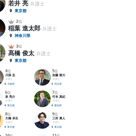
若井 亮
弁護士
東京都
2
位
稲葉 進太郎
弁護士
神奈川県
3
位
髙橋 俊太
弁護士
東京都
4
5
位
位
川添 圭
加藤 善大
弁護士
弁護士
大阪府
埼玉県
6
7
位
位
泉 亮介
竹本 真紀
弁護士
弁護士
東京都
愛知県
8
9
位
位
大橋 卓生
三村 勇人
弁護士
弁護士
東京都
東京都
10
11
位
位