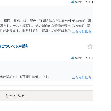
役にたった
1
性は認められにくいと考えられます。仮に具体的な画面構成の
当該部分に限られ、ご相談者の写真や文章等を制作実績として
りません。 もっとも、契約書がなくても、見積書、メール、利
す。また、単に制作を担当した事実を記載したり、公開中のサ
く、構図、視点、線、配色、強調方法などに創作性があれば、図
止できるとは限りません。 人物写真については、通常のSNSへ
図をトレース・模写し、その創作的な特徴が残っていれば、完
性、本人の特定可能性等から判断されます。営業目的であり、
性があります。非営利でも、SNSへの公開は私的使用には当た
を認める方向の事情となりますが、自動的に肖像権侵害となる
、適法な引用にはなりません。自分の説明や批評が主で、図がそ
ール、チャット、デザイナーの利用規約を確認したうえで、「提
用部分が明確に区別され、必要な範囲に限られていることなど
掲載を許諾しない」と書面で明確に通知することをお勧めしま
のものを中心的に掲載する場合、引用と認められにくいでしょ
についての相談
載日時、画面を保存してから削除を求めてください。
えただけで適法になるとは限りません。医学上の事実を理解した
要があります。 安全にSNSで公開するには、教科書の図をトレ
役にたった
2
造という事実を基に、自分で構図や表現を工夫して作図する方
載が認められたオープンライセンス素材を、利用条件に従って使
たい場合は、自分だけの学習用にとどめるのが安全です。
求が認められる可能性は低いです。
もっとみる