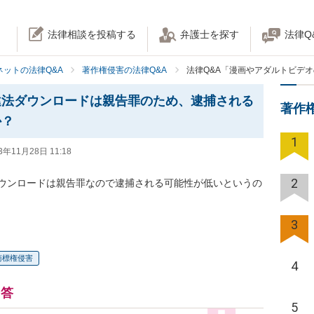
法律相談を投稿する
弁護士を探す
法律Q
ネットの法律Q&A
著作権侵害の法律Q&A
法律Q&A「漫画やアダルトビデ
違法ダウンロードは親告罪のため、逮捕される
著作
か？
1
3年11月28日 11:18
2
ウンロードは親告罪なので逮捕される可能性が低いというの
3
商標権侵害
4
回答
5