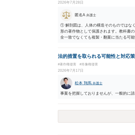
2026年7月28日
に沿って配置した部分には、通常、著作物
一部に創作性が認められても、その権利は
匿名A
弁護士
掲載する権限まで当然に生じるものではあ
用規約等に実績掲載への同意があれば別で
① 解剖図は、人体の構造そのものではな
イトへリンクしたりする行為まで当然に禁
形の著作物として保護されます。教科書の
の無断掲載と同様、掲載目的、態様、必要
全一致でなくても複製・翻案に当たる可能
本人も掲載を拒否していることは、違法性
りません。 ② 出典を記載するだけでは
わけではありません。 まず、見積書、メ
の説明に必要な従たる資料であること、引
供素材及びこれを含む画面の複製・SNS
が必要です。勉強ノートの教材として図そ
法的措置を取られる可能性と対応策
す。すでに掲載された場合は、URL、掲
う。 文章についても、単に所々表現を変
#著作権侵害
#肖像権侵害
うえで、ご自身の表現と構成でまとめる必
2026年7月17日
ース・模写した部分は掲載せず、人体の構
法が考えられます。また、改変・SNS掲
松本 翔馬
弁護士
う方法もあります。トレースした図を残し
事案を把握しておりませんが、一般的に請