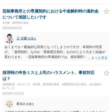
芸能事務所との専属契約における中途解約時の違約金
について相談したいです
#労働・雇用契約違反
2026年8月5日
王 宣麟
弁護士
あくまでも一般論的な回答になってしまうのですが、本契約の性質
が、「雇用契約」なのか「業務委託契約」なのかにより大きく結論が
変わります。 ・芸能事務所の専属契約では、残存期間や報酬額、投下
コストを基準に違約金や損害金を設定する例はあります。ただし、実
務上よくあるからといって当然に適法という意味ではなく、実際の損
害との対応関係や合理性が重要です。 ・違約金に上限がなくても、常
採用時の申告ミスと上司のハラスメント、事前対応
に有効になるわけではありません。契約が労働契約に近い実態なら労
は？
基法16条で無効となる余地があり、そうでなくても、金額が事務所の
#退職勧奨
#セクハラ
#労働・雇用契約違反
#退職理由(自己都合・会社都合)
損害と比べて過大なら無効や減額が争点になります。 ・契約前の修正
#パワハラ
交渉は一般的です。 交渉の方向としては、上限額を設ける、実損害ベ
2026年7月31日
ースにする、算定根拠を明確化する、違約金ではなく「合理的な実
費・未回収費用のみ」に限定する、などが典型です。 ・弁護士に契約
匿名A
弁護士
前に契約書の内容をレビューしてもらう価値は十分にあると思われま
す。 争点は、契約類型が雇用か業務委託か、実態として労働者性があ