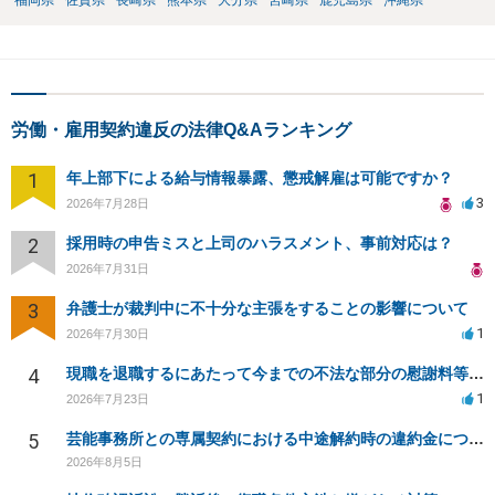
福岡県
佐賀県
長崎県
熊本県
大分県
宮崎県
鹿児島県
沖縄県
労働・雇用契約違反の法律Q&Aランキング
1
年上部下による給与情報暴露、懲戒解雇は可能ですか？
3
2026年7月28日
2
採用時の申告ミスと上司のハラスメント、事前対応は？
2026年7月31日
3
弁護士が裁判中に不十分な主張をすることの影響について
1
2026年7月30日
4
現職を退職するにあたって今までの不法な部分の慰謝料等は請求できるのか。
1
2026年7月23日
5
芸能事務所との専属契約における中途解約時の違約金について相談したいです
2026年8月5日