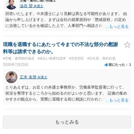
労働・雇用に強い弁護士
澁谷 望
弁護士
回答いたします。※弁護士により見解は異なる可能性があります。 結
論から申し上げますと、まずは会社の就業規則や「懲戒規程」の定め
に合致しているかを確認した上で、人事部門へ相談されることが最優
先となります。 その上で、いきなりの懲戒解雇は法的ハードルが高い
ものの、重い懲戒処分の対象には十分なり得ます。 名誉や評価の回復
については、会社側に「部下の不正行為による情報漏洩」と正式に認
現職を退職するにあたって今までの不法な部分の慰謝
定させ、誤認した他部署への適切なフォローや周知を求めるのが有効
料等は請求できるのか。
です。 あるいは、懲戒があったことを社内で周知される手続があるの
#労働・雇用契約違反
#未払い残業代請求
#労災対応
#正社員・契約社員
ならば、それにより軽微ながら回復はできるかもしれません。 さらに
2026年7月23日
役にたった
1
個人としても、相手に対してプライバシー侵害等に基づく損害賠償
（慰謝料）を請求する選択肢がありえます（ただし、金額は多額にな
正木 友啓
弁護士
らない可能性があります。）。
とりあえずは、お近くの弁護士事務所か、労働基準監督署に行って、
状況を整理するところから始めるのがよいかと思います。 証拠の集め
やすさの観点から、実際に退職する前に相談に行かれた方がよいかと
思います
もっとみる