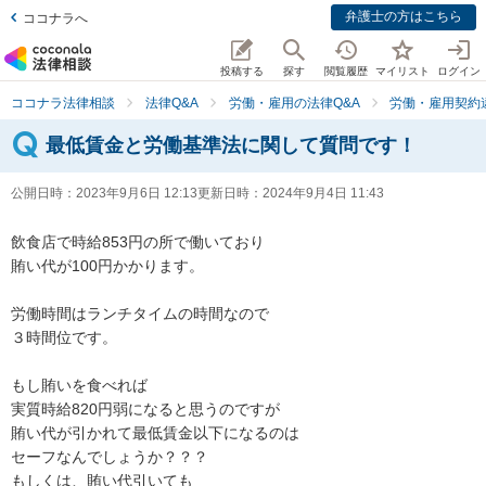
弁護士の方はこちら
ココナラへ
投稿する
探す
閲覧履歴
マイリスト
ログイン
ココナラ法律相談
法律Q&A
労働・雇用の法律Q&A
労働・雇用契約
最低賃金と労働基準法に関して質問です！
公開日時：
2023年9月6日 12:13
更新日時：
2024年9月4日 11:43
飲食店で時給853円の所で働いており

賄い代が100円かかります。

労働時間はランチタイムの時間なので

３時間位です。

もし賄いを食べれば

実質時給820円弱になると思うのですが

賄い代が引かれて最低賃金以下になるのは

セーフなんでしょうか？？？

もしくは、賄い代引いても
