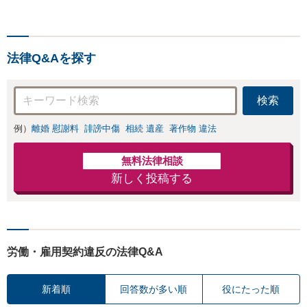
法律Q&Aを探す
検索
例）
離婚 慰謝料
誹謗中傷
相続 遺産
著作物 違法
無料法律相談
新しく投稿する
労働・雇用契約違反の法律Q&A
新着順
回答数が多い順
役にたった順