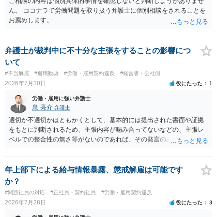
ご相談の内容は個別具体的事情を確認しないと判断しようがありませ
るか、解除事由が双方にどう定められているか、違約金の算定根拠が
ん。 ココナラで労働問題を取り扱う弁護士に個別相談をされることを
合理的か、という複数論点に分かれます。契約前なら、交渉のパワー
お薦めします。
バランスの問題もありますが、修正余地があるうえ、後から争うより
コストを抑えやすいので、資料等を持参の上弁護士に確認されること
をお勧めします。 ・事務所側の解除でも、解除理由によってはタレン
弁護士が裁判中に不十分な主張をすることの影響につ
ト側に損害賠償が発生する建付けになっていることはあります。ただ
いて
し、事務所側が一方的に解除したのにタレントへ違約金を課す設計
#不当解雇
#退職勧奨
#労働・雇用契約違反
#経営者・会社側
は、合理性や対価性を欠くとして争いやすいです。逆に、タレント側
2026年7月30日
役にたった
1
の重大な契約違反がある場合は、実損害の範囲で請求される可能性は
あります。
労働・雇用に強い弁護士
泉 亮介
弁護士
適切か不適切かはともかくとして、基本的には提出された書面や証拠
をもとに判断されるため、主張内容が噛み合ってないなどの、主張レ
ベルでの整合性の無さ等がないのであれば、その発言のみで大きく不
利になるということはないように思われます。
年上部下による給与情報暴露、懲戒解雇は可能です
か？
#問題社員の対応
#正社員・契約社員
#労働・雇用契約違反
2026年7月28日
役にたった
3