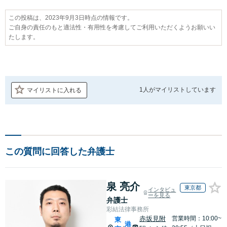
この投稿は、2023年9月3日時点の情報です。
ご自身の責任のもと適法性・有用性を考慮してご利用いただくようお願いい
たします。
1人が
マイリストしています
マイリストに入れる
この質問に回答した弁護士
泉 亮介
東京都
インタビュ
ーを見る
弁護士
彩結法律事務所
赤坂見附
営業時間：10:00~
東
港