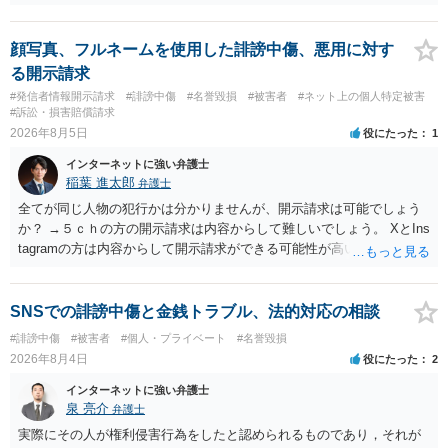
顔写真、フルネームを使用した誹謗中傷、悪用に対す
る開示請求
#発信者情報開示請求
#誹謗中傷
#名誉毀損
#被害者
#ネット上の個人特定被害
#訴訟・損害賠償請求
2026年8月5日
役にたった
1
インターネットに強い弁護士
稲葉 進太郎
弁護士
全てが同じ人物の犯行かは分かりませんが、開示請求は可能でしょう
か？ →５ｃｈの方の開示請求は内容からして難しいでしょう。 XとIns
tagramの方は内容からして開示請求ができる可能性が高いでしょう。
ただ、アカウントが削除されていると開示請求は失敗する可能性が高
いでしょう。７月中にアカウントが削除されている場合、今から進め
ても失敗する可能性が高いように思われます。 相手を特定できた場
SNSでの誹謗中傷と金銭トラブル、法的対応の相談
合、相手に全ての弁護士費用を負担させることは可能でしょうか？ →
#誹謗中傷
#被害者
#個人・プライベート
#名誉毀損
訴訟外の交渉で相手方が認めれば負担させることができるでしょう。
2026年8月4日
役にたった
2
訴訟で判決となった場合は、実際の弁護士費用が認められる場合と認
められない場合があり何ともいえないところでしょう。
インターネットに強い弁護士
泉 亮介
弁護士
実際にその人が権利侵害行為をしたと認められるものであり，それが