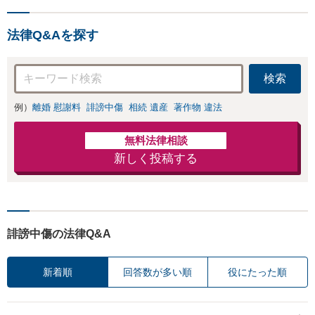
負担を軽減「弁護
お店の風評被害対
士の交渉で慰謝料
策／売り上げ低下
金額アップ／減額
法律Q&Aを探す
防止のために尽
交渉も対応可」
力」加害者側の対
【完全個室対応】
応可：開示請求の
検索
意見照会が来たと
きの対処法、被害
例）
離婚 慰謝料
誹謗中傷
相続 遺産
著作物 違法
者との示談交渉
無料法律相談
新しく投稿する
誹謗中傷の法律Q&A
新着順
回答数が多い順
役にたった順