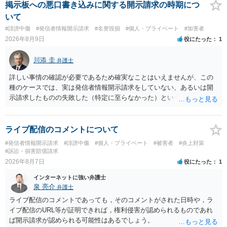
掲示板への悪口書き込みに関する開示請求の時期につ
いて
#誹謗中傷
#発信者情報開示請求
#名誉毀損
#個人・プライベート
#加害者
2026年8月9日
役にたった
1
川添 圭
弁護士
詳しい事情の確認が必要であるため確実なことはいえませんが、この
種のケースでは、実は発信者情報開示請求をしていない、あるいは開
示請求したものの失敗した（特定に至らなかった）という事案が比較
的多いです（特に、発信者情報開示請求を行ったことを誇示するよう
な投稿をする場合にはなおさら）。
ライブ配信のコメントについて
#発信者情報開示請求
#誹謗中傷
#個人・プライベート
#被害者
#炎上対策
#訴訟・損害賠償請求
2026年8月7日
役にたった
1
インターネットに強い弁護士
泉 亮介
弁護士
ライブ配信のコメントであっても，そのコメントがされた日時や，ラ
イブ配信のURL等が証明できれば，権利侵害が認められるものであれ
ば開示請求が認められる可能性はあるでしょう。