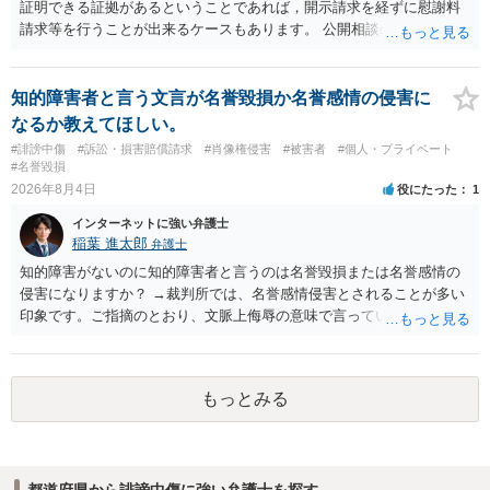
証明できる証拠があるということであれば，開示請求を経ずに慰謝料
請求等を行うことが出来るケースもあります。 公開相談の場では回答
は難しいかと思われますので，お手持ちの証拠資料を持参の上弁護士
に個別に相談されると良いでしょう。
知的障害者と言う文言が名誉毀損か名誉感情の侵害に
なるか教えてほしい。
#誹謗中傷
#訴訟・損害賠償請求
#肖像権侵害
#被害者
#個人・プライベート
#名誉毀損
2026年8月4日
役にたった
1
インターネットに強い弁護士
稲葉 進太郎
弁護士
知的障害がないのに知的障害者と言うのは名誉毀損または名誉感情の
侵害になりますか？ →裁判所では、名誉感情侵害とされることが多い
印象です。ご指摘のとおり、文脈上侮辱の意味で言っている点も加味
されていると思います。
もっとみる
都道府県から誹謗中傷に強い弁護士を探す