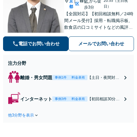
20:55（土日祝
京
駅
から徒
|
区
都
日）
歩3分
【全国対応】【初回相談無料／24時
間メール受付】採用・転職掲示板、
飲食店の口コミサイトなどの風評被
害対策など実績あり！【刑事】犯罪
の種類を問わず相談可。可能な限り
電話でお問い合わせ
メールでお問い合わせ
早期対応で駆けつけサポート【労
働】不当解雇・残業代請求はおまか
せください
注力分野
離婚・男女問題
【土日・夜間対応
事例1件
料金表有
可】【初回相談30
分無料】「相手方
から書面を提示さ
インターネット
【初回相談30分無
事例3件
料金表有
れたら、サインす
料】状況に応じて
る前にご相談を」
手段を使い分け、
経験豊富な弁護士
他3分野を表示
適切な方法で投稿
が全力で交渉にあ
の削除・発信者情
たります！相手方
報開示請求をおこ
と直接話す精神的
ないます「企業や