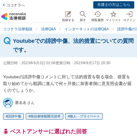
弁護士の方はこちら
ココナラへ
投稿する
探す
閲覧履歴
マイリスト
ログイン
ココナラ法律相談
法律Q&A
インターネットの法律Q&A
誹謗中傷の
Youtubeでの誹謗中傷、法的措置についての質問
です。
公開日時：
2023年9月3日 02:06
更新日時：
2023年9月17日 20:30
Youtubeの誹謗中傷コメントに対して法的措置を取る場合、措置を
取り始めてから順調に進んで何ヶ月後に加害者側に意見照会書が届
くのでしょうか。
匿名名 さん
誹謗中傷
発信者情報開示請求
個人・プライベート
ベストアンサーに選ばれた回答