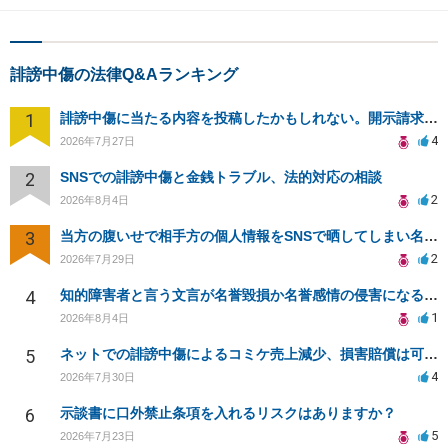
誹謗中傷の法律Q&Aランキング
1
誹謗中傷に当たる内容を投稿したかもしれない。開示請求や民事刑事裁判に発展しうるのか教えて欲しい。
4
2026年7月27日
2
SNSでの誹謗中傷と金銭トラブル、法的対応の相談
2
2026年8月4日
3
当方の腹いせで相手方の個人情報をSNSで晒してしまい名誉毀損させてしまったかもしれない
2
2026年7月29日
4
知的障害者と言う文言が名誉毀損か名誉感情の侵害になるか教えてほしい。
1
2026年8月4日
5
ネットでの誹謗中傷によるコミケ売上減少、損害賠償は可能か？
4
2026年7月30日
6
示談書に口外禁止条項を入れるリスクはありますか？
5
2026年7月23日