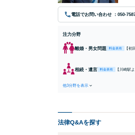
電話でお問い合わせ
注力分野
離婚・男女問題
【初
料金表有
れた
費・
た弁
相続・遺言
【川崎駅よ
料金表有
ます
作成などの
心がけ，質
他3分野を表示
法律Q&Aを探す