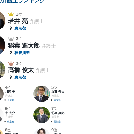
の弁護士ランキング
1
位
若井 亮
弁護士
東京都
2
位
稲葉 進太郎
弁護士
神奈川県
3
位
髙橋 俊太
弁護士
東京都
4
5
位
位
川添 圭
加藤 善大
弁護士
弁護士
大阪府
埼玉県
6
7
位
位
泉 亮介
竹本 真紀
弁護士
弁護士
東京都
愛知県
8
9
位
位