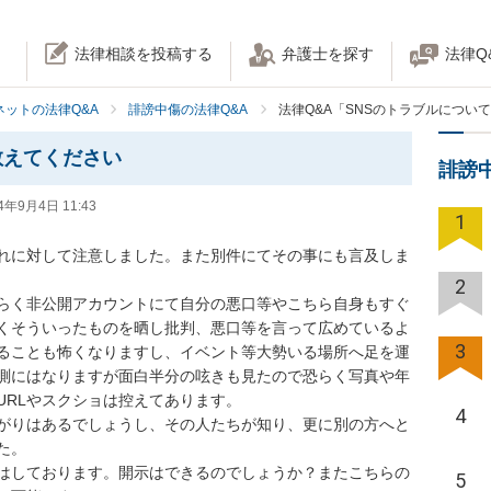
法律相談を投稿する
弁護士を探す
法律Q
ネットの法律Q&A
誹謗中傷の法律Q&A
法律Q&A「SNSのトラブルについ
教えてください
誹謗
4年9月4日 11:43
1
れに対して注意しました。また別件にてその事にも言及しま
2
らく非公開アカウントにて自分の悪口等やこちら自身もすぐ
くそういったものを晒し批判、悪口等を言って広めているよ
3
ることも怖くなりますし、イベント等大勢いる場所へ足を運
測にはなりますが面白半分の呟きも見たので恐らく写真や年
RLやスクショは控えてあります。

4
がりはあるでしょうし、その人たちが知り、更に別の方へと
。

はしております。開示はできるのでしょうか？またこちらの
5