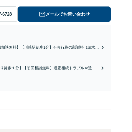
メールでお問い合わせ
回相談無料】【川崎駅徒歩1分】不貞行為の慰謝料（請求さ
／請求したい）・熟年離婚・年金分割・婚姻費用・養育
財産分与・離婚の慰謝料など実績多数。川崎地域に根ざし
護士として、あなたの人生の再スタートを全力で後押しし
り徒歩１分】【初回相談無料】遺産相続トラブルや遺言
。
相続問題に豊富な実績があります。安心・信頼・丁寧を
の高いリーガルサービスを目指しております。