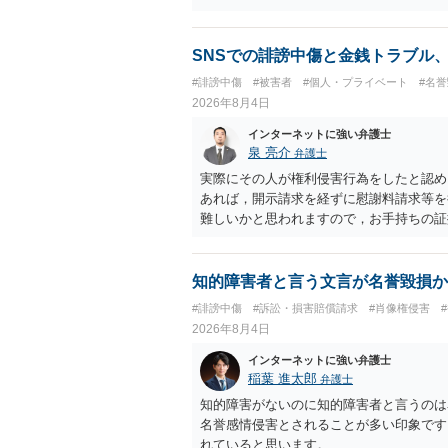
削除されている場合、今から進めても失敗
相手に全ての弁護士費用を負担させること
せることができるでしょう。訴訟で判決と
SNSでの誹謗中傷と金銭トラブル
ない場合があり何ともいえないところでし
#誹謗中傷
#被害者
#個人・プライベート
#名
2026年8月4日
インターネットに強い弁護士
泉 亮介
弁護士
実際にその人が権利侵害行為をしたと認め
あれば，開示請求を経ずに慰謝料請求等を
難しいかと思われますので，お手持ちの証
知的障害者と言う文言が名誉毀損か
#誹謗中傷
#訴訟・損害賠償請求
#肖像権侵害
2026年8月4日
インターネットに強い弁護士
稲葉 進太郎
弁護士
知的障害がないのに知的障害者と言うのは
名誉感情侵害とされることが多い印象です
れていると思います。