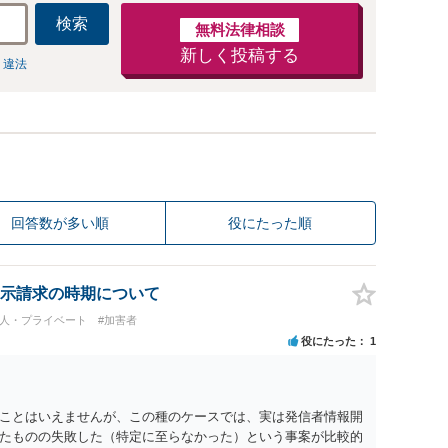
検索
無料法律相談
新しく投稿する
 違法
回答数が多い順
役にたった順
示請求の時期について
個人・プライベート
#加害者
役にたった
1
ことはいえませんが、この種のケースでは、実は発信者情報開
たものの失敗した（特定に至らなかった）という事案が比較的