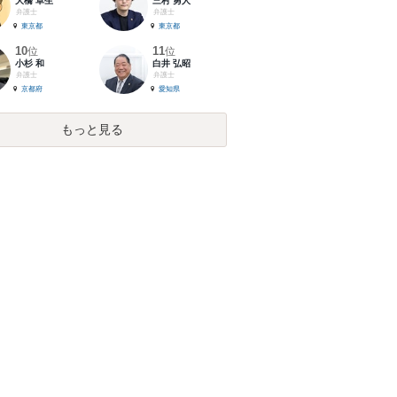
大橋 卓生
三村 勇人
弁護士
弁護士
東京都
東京都
10
11
位
位
小杉 和
白井 弘昭
弁護士
弁護士
京都府
愛知県
もっと見る