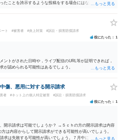
ったことを誇示するような投稿をする場合にはなおさら）。
ベート
#被害者
#炎上対策
#訴訟・損害賠償請求
役にたった
1
メントがされた日時や，ライブ配信のURL等が証明できれば，
求が認められる可能性はあるでしょう。
中傷、悪用に対する開示請求
被害者
#ネット上の個人特定被害
#訴訟・損害賠償請求
役にたった
1
、開示請求は可能でしょうか？ →５ｃｈの方の開示請求は内容
ramの方は内容からして開示請求ができる可能性が高いでしょう。
請求は失敗する可能性が高いでしょう。７月中にアカウントが