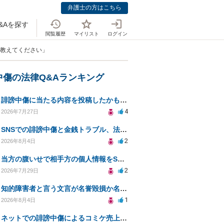
弁護士の方はこちら
&Aを探す
閲覧履歴
マイリスト
ログイン
て教えてください」
中傷の法律Q&Aランキング
誹謗中傷に当たる内容を投稿したかもしれない。開示請求や民事刑事裁判に発展しうるのか教えて欲しい。
4
2026年7月27日
SNSでの誹謗中傷と金銭トラブル、法的対応の相談
2
2026年8月4日
当方の腹いせで相手方の個人情報をSNSで晒してしまい名誉毀損させてしまったかもしれない
2
2026年7月29日
知的障害者と言う文言が名誉毀損か名誉感情の侵害になるか教えてほしい。
1
2026年8月4日
ネットでの誹謗中傷によるコミケ売上減少、損害賠償は可能か？