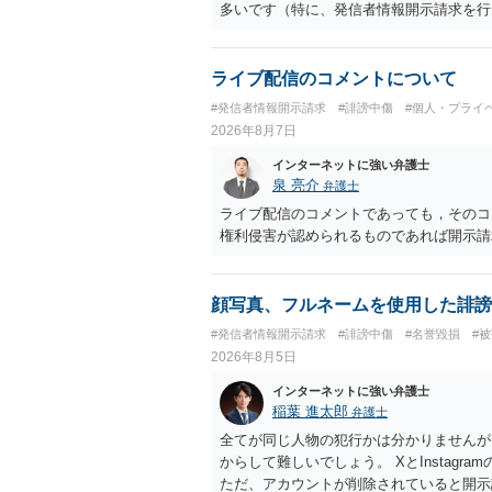
多いです（特に、発信者情報開示請求を行
ライブ配信のコメントについて
#発信者情報開示請求
#誹謗中傷
#個人・プライ
2026年8月7日
インターネットに強い弁護士
泉 亮介
弁護士
ライブ配信のコメントであっても，そのコ
権利侵害が認められるものであれば開示請
顔写真、フルネームを使用した誹謗
#発信者情報開示請求
#誹謗中傷
#名誉毀損
#
2026年8月5日
インターネットに強い弁護士
稲葉 進太郎
弁護士
全てが同じ人物の犯行かは分かりませんが
からして難しいでしょう。 XとInstag
ただ、アカウントが削除されていると開示