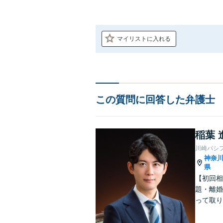
マイリストに入れる
この質問に回答した弁護士
稲葉 
川崎パシ
神奈
県
【初回相
題・離婚
って取り
問い合わ