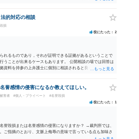
する可能性が高いように思われます。 相手を特定できた場合、
は可能でしょうか？ →訴訟外の交渉で相手方が認めれば負担さ
なった場合は、実際の弁護士費用が認められる場合と認められ
、法的対応の相談
ょう。
誉毀損
役にたった
2
られるものであり，それが証明できる証拠があるということで
行うことが出来るケースもあります。 公開相談の場では回答は
拠資料を持参の上弁護士に個別に相談されると良いでしょう。
名誉感情の侵害になるか教えてほしい。
#被害者
#個人・プライベート
#名誉毀損
役にたった
1
名誉毀損または名誉感情の侵害になりますか？ →裁判所では、
。ご指摘のとおり、文脈上侮辱の意味で言っている点も加味さ