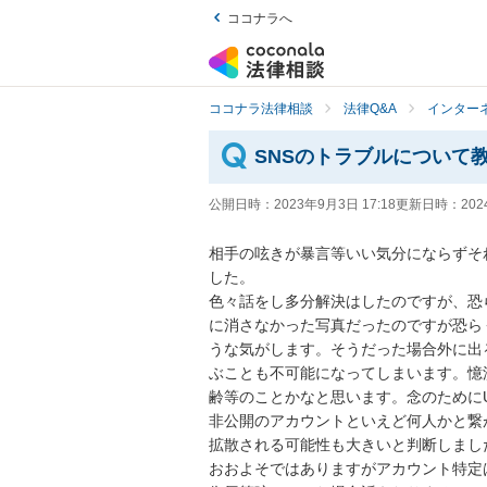
ココナラへ
ココナラ法律相談
法律Q&A
インター
SNSのトラブルについて
公開日時：
2023年9月3日 17:18
更新日時：
202
相手の呟きが暴言等いい気分にならずそ
した。

色々話をし多分解決はしたのですが、恐
に消さなかった写真だったのですが恐ら
うな気がします。そうだった場合外に出
ぶことも不可能になってしまいます。憶
齢等のことかなと思います。念のためにU
非公開のアカウントといえど何人かと繋
拡散される可能性も大きいと判断しました
おおよそではありますがアカウント特定