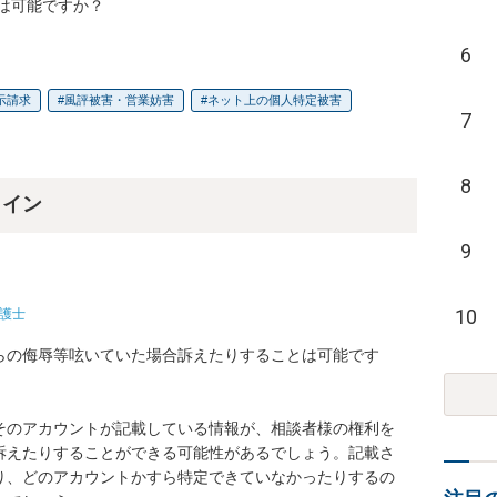
は可能ですか？
6
示請求
風評被害・営業妨害
ネット上の個人特定被害
7
8
ライン
9
10
護士
らの侮辱等呟いていた場合訴えたりすることは可能です
そのアカウントが記載している情報が、相談者様の権利を
訴えたりすることができる可能性があるでしょう。記載さ
り、どのアカウントかすら特定できていなかったりするの