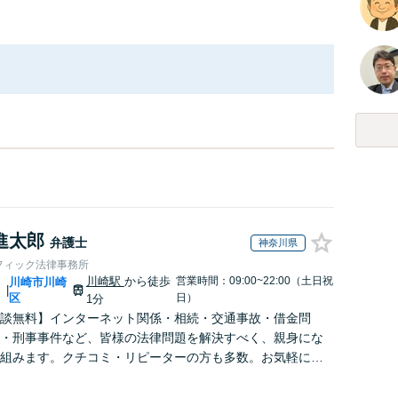
進太郎
弁護士
神奈川県
フィック法律事務所
川崎駅
から徒歩
営業時間：09:00~22:00（土日祝
川
川崎市川崎
|
区
日）
1分
談無料】インターネット関係・相続・交通事故・借金問
・刑事事件など、皆様の法律問題を解決すべく、親身にな
組みます。クチコミ・リピーターの方も多数。お気軽にお
せ下さい。