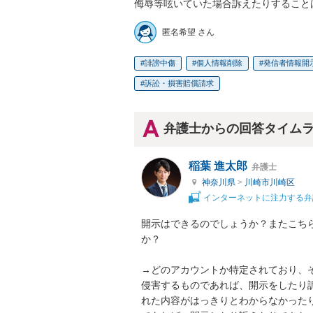
侮辱等呟いていた場合訴えたりすること
匿名希望 さん
誹謗中傷
個人情報削除
発信者情報開
訴訟・損害賠償請求
弁護士からの回答タイム
稲葉 進太郎
弁護士
神奈川県
>
川崎市川崎区
インターネットに注力する弁
開示はできるのでしょうか？またこち
か？

→どのアカウントか特定されており、
侵害するものであれば、開示をしたり
れた内容がはっきりとわからなかった