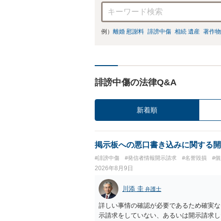
例）
離婚 慰謝料
誹謗中傷
相続 遺産
著作物
誹謗中傷の法律Q&A
新着順
掲示板への悪口書き込みに関する開
#誹謗中傷
#発信者情報開示請求
#名誉毀損
#
2026年8月9日
川添 圭
弁護士
詳しい事情の確認が必要であるため確実な
示請求をしていない、あるいは開示請求し