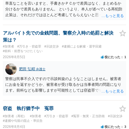
率直なことを言いますと、手書きかＰＣかで差異はなく、まとめるか
分けるかで差異もありません。 というより、本人が述べている再犯防
止策は、それだけではほとんど考慮してもらえないと思った方が良い
です。 提出するのであれば、 ・具体的に自身が受けているプログラム
やカウンセリング・治療の内容 ・利用している再犯防止策（例えば保
護観察所と連携した職業支援の内容や具体的な就労・監督状況） ・監
アルバイト先での金銭問題、警察介入時の処罰と解決
督者の証言 など、証拠で担保された客観性と実現可能性があるもので
策は？
なければあまり意味がありません。 もともと執行猶予が狙える事案で
#加害者
#万引き・窃盗罪
#示談交渉
#逮捕による解雇・退学回避
あれば本人の反省の言葉だけで十分であり、実刑となるか微妙な事案
#前科・前歴をつけたくない
では、本人が再発防止策をいくら述べてもほとんど効果は望めないと
2026年8月5日
役にたった
1
いうのが実感です。
肥田 弘昭
弁護士
警察は民事不介入ですので示談斡旋のようなことはしません。被害者
にお金を返すかどうか、被害者が受け取るかは当事者間の問題になり
ます。前科なども影響しますが可能性としては窃盗罪ですので、逮捕
勾留や略式起訴などの可能性もあります。ご参考にしてください。
窃盗 執行猶予中 冤罪
#加害者（再犯）
#加害者
#万引き・窃盗罪
#冤罪・無実・正当防衛
#示談交渉
#逮捕や勾留の阻止・準抗告
2026年8月4日
役にたった
3