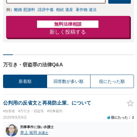
例）
離婚 慰謝料
誹謗中傷
相続 遺産
著作物 違法
無料法律相談
新しく投稿する
万引き・窃盗罪の法律Q&A
新着順
回答数が多い順
役にたった順
公判用の反省文と再発防止策、について
#加害者
#万引き・窃盗罪
#刑事裁判
2026年8月6日
役にたった
2
刑事事件に強い弁護士
井上 祐司
弁護士