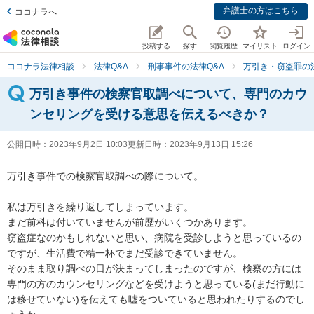
弁護士の方はこちら
ココナラへ
投稿する
探す
閲覧履歴
マイリスト
ログイン
ココナラ法律相談
法律Q&A
刑事事件の法律Q&A
万引き・窃盗罪の法
万引き事件の検察官取調べについて、専門のカウ
ンセリングを受ける意思を伝えるべきか？
公開日時：
2023年9月2日 10:03
更新日時：
2023年9月13日 15:26
万引き事件での検察官取調べの際について。

私は万引きを繰り返してしまっています。

まだ前科は付いていませんが前歴がいくつかあります。

窃盗症なのかもしれないと思い、病院を受診しようと思っているの
ですが、生活費で精一杯でまだ受診できていません。

そのまま取り調べの日が決まってしまったのですが、検察の方には
専門の方のカウンセリングなどを受けようと思っている(まだ行動に
は移せていない)を伝えても嘘をついていると思われたりするのでし