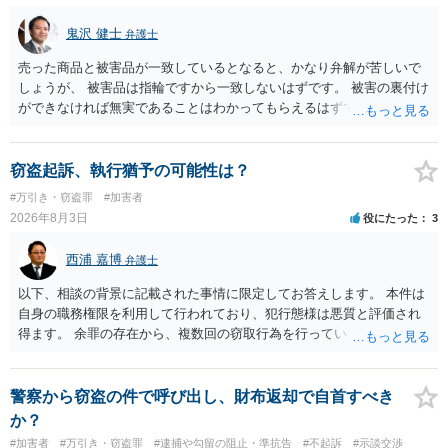
鬼沢 健士
弁護士
売った商品と被害品が一致しているとなると、かなり弁解が苦しいで
しょうが、 被害品は指輪ですから一致しないはずです。 被害の裏付け
ができなければ無実であることはわかってもらえるはずです。
窃盗起訴、執行猶予の可能性は？
#万引き・窃盗罪
#加害者
2026年8月3日
役にたった
3
西浦 嘉博
弁護士
以下、相談の背景に記載された事情に限定してお答えします。 本件は
自身の職務権限を利用して行われており、犯行態様は悪質と評価され
得ます。 余罪の存在から、複数回の窃取行為を行っていたことも悪質
性に加味されます。 また、被害額も窃盗事案としては多額の部類に入
ると思われます。 他方、余罪を含めた全額を弁済していることは、被
害者の経済的損害の回復として有利に斟酌されます。 また、前科前歴
警察から窃盗の件で呼び出し、財布返却で自首すべき
を有しないことも、規範意識が鈍磨しきっているとまでは言えず、有
か？
利な点です。 その他、家族の監督等の情状証拠を適切に提出すること
#加害者
#万引き・窃盗罪
#逮捕や勾留の阻止・準抗告
#不起訴
#示談交渉