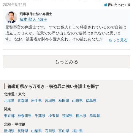
で、私見ですが、執行猶予判決を視野に入れることが可能な事案と思
2026年8月2日
役にたった
5
われます。 上記、一つの意見として参考ください。
刑事事件に強い弁護士
藤本 顯人
弁護士
元警察官の弁護士です。 すでに犯人として特定されているので自首は
成立しませんが、任意での呼び出しなので逮捕はされないと思いま
す。 なお、被害者が財布を置き忘れ、その後にあなたがトイレに入
り、再び被害者がトイレに戻ったら財布が無かったような事情がある
と言い逃れはかなり厳しいものと思います。
もっとみる
都道府県から万引き・窃盗罪に強い弁護士を探す
北海道・東北
北海道
青森県
岩手県
宮城県
秋田県
山形県
福島県
関東
東京都
神奈川県
千葉県
埼玉県
茨城県
栃木県
群馬県
北陸・甲信越
新潟県
長野県
山梨県
石川県
富山県
福井県