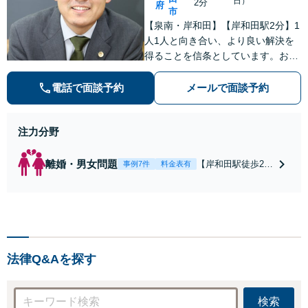
日）
2分
府
市
【泉南・岸和田】【岸和田駅2分】1
人1人と向き合い、より良い解決を
得ることを信条としています。お気
軽にご相談下さい。
電話で面談予約
メールで面談予約
注力分野
離婚・男女問題
【岸和田駅徒歩2
事例7件
料金表有
分】【土日夜間対
応】【スピーディ
な対応】【納得の
料金体系】で安心
してご依頼頂ける
よう努めておりま
法律Q&Aを探す
す。一人で悩まず
にまずはお気軽に
ご相談を。
検索