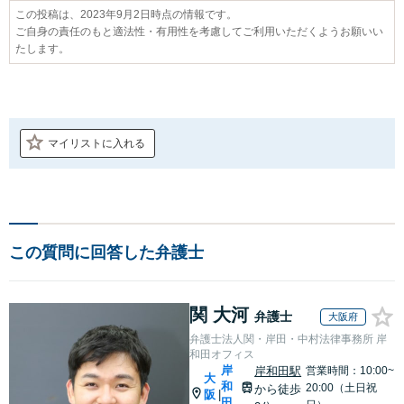
この投稿は、2023年9月2日時点の情報です。
ご自身の責任のもと適法性・有用性を考慮してご利用いただくようお願いい
たします。
マイリストに入れる
この質問に回答した弁護士
関 大河
弁護士
大阪府
弁護士法人関・岸田・中村法律事務所 岸
和田オフィス
岸
岸和田駅
営業時間：10:00~
大
和
20:00（土日祝
から徒歩
阪
|
田