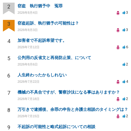
2
窃盗 執行猶予中 冤罪
3
2026年8月4日
3
窃盗起訴、執行猶予の可能性は？
3
2026年8月3日
4
加害者で不起訴希望です。
6
2026年7月12日
5
公判用の反省文と再発防止策、について
2
2026年8月6日
6
人生終わったかもしれない
4
2026年7月22日
7
機械の不具合ですが、警察沙汰になる事はありますか？
2
2026年7月18日
8
万引きで逮捕後、余罪の申告と弁護士相談のタイミングは？
2
2026年7月15日
9
不起訴の可能性と略式起訴についての相談