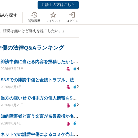
弁護士の方はこちら
&Aを探す
閲覧履歴
マイリスト
ログイン
かれた。証拠は無いけど訴えを起こしたい。」
中傷の法律Q&Aランキング
誹謗中傷に当たる内容を投稿したかもしれない。開示請求や民事刑事裁判に発展しうるのか教えて欲しい。
4
2026年7月27日
SNSでの誹謗中傷と金銭トラブル、法的対応の相談
2
2026年8月4日
当方の腹いせで相手方の個人情報をSNSで晒してしまい名誉毀損させてしまったかもしれない
2
2026年7月29日
知的障害者と言う文言が名誉毀損か名誉感情の侵害になるか教えてほしい。
1
2026年8月4日
ネットでの誹謗中傷によるコミケ売上減少、損害賠償は可能か？