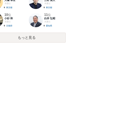
大橋 卓生
三村 勇人
弁護士
弁護士
東京都
東京都
10
11
位
位
小杉 和
白井 弘昭
弁護士
弁護士
京都府
愛知県
もっと見る