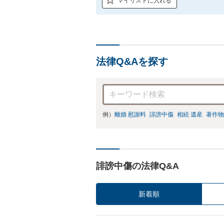
マイリストに入れる
法律Q&Aを探す
例）
離婚 慰謝料
誹謗中傷
相続 遺産
著作物
誹謗中傷の法律Q&A
新着順