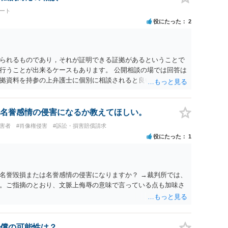
ょう。
ート
役にたった
2
られるものであり，それが証明できる証拠があるということで
行うことが出来るケースもあります。 公開相談の場では回答は
拠資料を持参の上弁護士に個別に相談されると良いでしょう。
名誉感情の侵害になるか教えてほしい。
被害者
#肖像権侵害
#訴訟・損害賠償請求
役にたった
1
名誉毀損または名誉感情の侵害になりますか？ →裁判所では、
。ご指摘のとおり、文脈上侮辱の意味で言っている点も加味さ
償の可能性は？