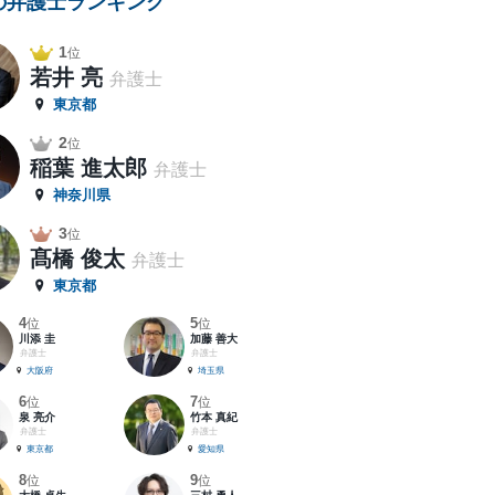
の弁護士ランキング
1
位
若井 亮
弁護士
東京都
2
位
稲葉 進太郎
弁護士
神奈川県
3
位
髙橋 俊太
弁護士
東京都
4
5
位
位
川添 圭
加藤 善大
弁護士
弁護士
大阪府
埼玉県
6
7
位
位
泉 亮介
竹本 真紀
弁護士
弁護士
東京都
愛知県
8
9
位
位