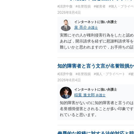
ない場合があり何ともいえないところでし
#誹謗中傷
#名誉毀損
#被害者
#個人・プライベ
2026年8月4日
インターネットに強い弁護士
泉 亮介
弁護士
実際にその人が権利侵害行為をしたと認め
あれば，開示請求を経ずに慰謝料請求等を
難しいかと思われますので，お手持ちの証
知的障害者と言う文言が名誉毀損か
#誹謗中傷
#名誉毀損
#個人・プライベート
#
2026年8月4日
インターネットに強い弁護士
稲葉 進太郎
弁護士
知的障害がないのに知的障害者と言うのは
名誉感情侵害とされることが多い印象です
れていると思います。
侮辱的な投稿に対する法的対応と賠