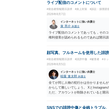
ライブ配信のコメントについて
#発信者情報開示請求
#炎上対策
#訴訟・損害賠
2026年8月7日
インターネットに強い弁護士
泉 亮介
弁護士
ライブ配信のコメントであっても，そのコ
権利侵害が認められるものであれば開示請
顔写真、フルネームを使用した誹謗
#発信者情報開示請求
#誹謗中傷
#被害者
#ネ
2026年8月5日
インターネットに強い弁護士
稲葉 進太郎
弁護士
全てが同じ人物の犯行かは分かりませんが
からして難しいでしょう。 XとInstag
ただ、アカウントが削除されていると開示
削除されている場合、今から進めても失敗
相手に全ての弁護士費用を負担させること
せることができるでしょう。訴訟で判決と
SNSでの誹謗中傷と金銭トラブル