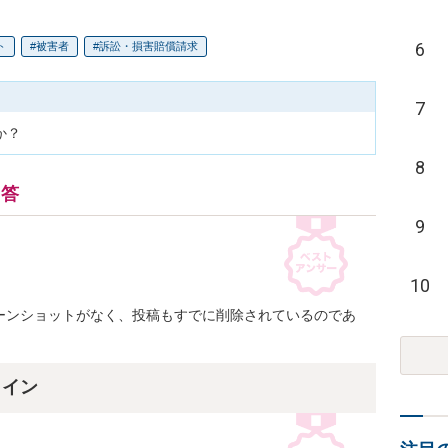
6
ト
被害者
訴訟・損害賠償請求
7
8
回答
9
10
リーンショットがなく、投稿もすでに削除されているのであ
。
ライン