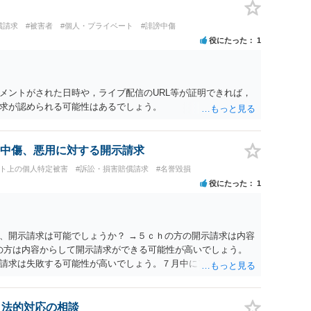
償請求
#被害者
#個人・プライベート
#誹謗中傷
役にたった
1
メントがされた日時や，ライブ配信のURL等が証明できれば，
求が認められる可能性はあるでしょう。
中傷、悪用に対する開示請求
ット上の個人特定被害
#訴訟・損害賠償請求
#名誉毀損
役にたった
1
、開示請求は可能でしょうか？ →５ｃｈの方の開示請求は内容
ramの方は内容からして開示請求ができる可能性が高いでしょう。
請求は失敗する可能性が高いでしょう。７月中にアカウントが
する可能性が高いように思われます。 相手を特定できた場合、
は可能でしょうか？ →訴訟外の交渉で相手方が認めれば負担さ
なった場合は、実際の弁護士費用が認められる場合と認められ
、法的対応の相談