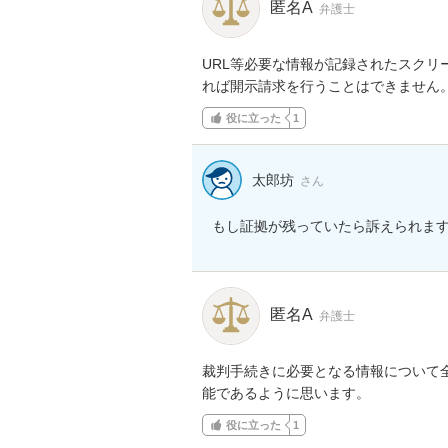
匿名A
弁護士
URL等必要な情報が記録されたスク
れば開示請求を行うことはできません
役に立った
1
太郎坊
さん
もし証拠が残っていたら訴えられま
匿名A
弁護士
裁判手続きに必要となる情報について
能であるように思います。
役に立った
1