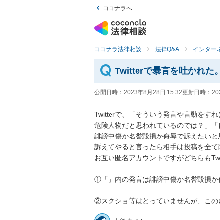
ココナラへ
ココナラ法律相談
法律Q&A
インター
Twitterで暴言を吐か
公開日時：
2023年8月28日 15:32
更新日時：
20
Twitterで、「そういう発言や言動
危険人物だと思われているのでは？」「
誹謗中傷か名誉毀損か侮辱で訴えたいと思
訴えてやると言ったら相手は投稿を全て
お互い匿名アカウントですがどちらもTwit
①「」内の発言は誹謗中傷か名誉毀損か
②スクショ等はとっていませんが、この