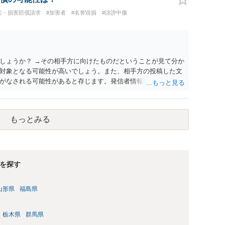
訟・損害賠償請求
#加害者
#名誉毀損
#誹謗中傷
しょうか？ →その相手方に向けたものだということが見て分か
対象となる可能性が高いでしょう。また、相手方の投稿した文
がなされる可能性があると存じます。発信者情報開示請求が進
に、意見照会がなされます。アカウント情報開示の場合は、ア
ます。 また、された場合賠償金はいくらでしょうか。 →ケー
単位まで様々でしょう。裁判外であれば交渉して相手方の請求
もっとみる
しょう。
を探す
山形県
福島県
栃木県
群馬県