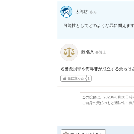
太郎坊
さん
匿名A
弁護士
名誉毀損罪や侮辱罪が成立する余地は
役に立った
1
この投稿は、2023年8月28日
ご自身の責任のもと適法性・有