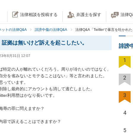
法律相談を投稿する
弁護士を探す
法律Q
ネットの法律Q&A
誹謗中傷の法律Q&A
法律Q&A「Twitterで暴言を吐
れた。証拠は無いけど訴えを起こしたい。
誹謗
23年8月31日 12:07
1
をすれば特定の人が離れていくだろう。周りが冷たいのではなく、
自分を省みないとモテることはない」等と言われました。

2
っています。

削除し最終的にアカウントも消して逃亡しました。

3
ter利用歴はかなり長いです。

侮辱の罪に問えますか？

4
内容で訴えることはできますか？
5