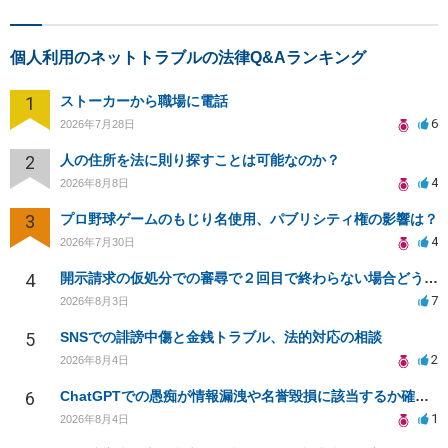
個人利用のネットトラブルの法律Q&Aランキング
1
ストーカーから職場に電話
6
2026年7月28日
2
人の住所を法に則り探すことは可能なのか？
4
2026年8月8日
3
プロ野球ゲームのもじり名使用、パブリシティ権の影響は？
4
2026年7月30日
4
開示請求の仮処分での審尋で２回目で終わらない場合どうしたらいいですか
7
2026年8月3日
5
SNSでの誹謗中傷と金銭トラブル、法的対応の相談
2
2026年8月4日
6
ChatGPTでの愚痴が情報漏洩や名誉毀損に該当するか確認したい
1
2026年8月4日