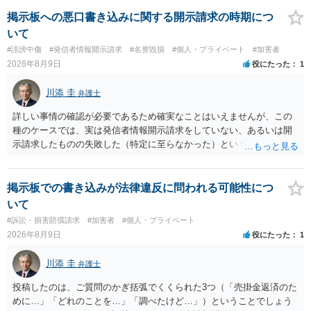
掲示板への悪口書き込みに関する開示請求の時期につ
いて
#誹謗中傷
#発信者情報開示請求
#名誉毀損
#個人・プライベート
#加害者
2026年8月9日
役にたった
1
川添 圭
弁護士
詳しい事情の確認が必要であるため確実なことはいえませんが、この
種のケースでは、実は発信者情報開示請求をしていない、あるいは開
示請求したものの失敗した（特定に至らなかった）という事案が比較
的多いです（特に、発信者情報開示請求を行ったことを誇示するよう
な投稿をする場合にはなおさら）。
掲示板での書き込みが法律違反に問われる可能性につ
いて
#訴訟・損害賠償請求
#加害者
#個人・プライベート
2026年8月9日
役にたった
1
川添 圭
弁護士
投稿したのは、ご質問のかぎ括弧でくくられた3つ（「売掛金返済のた
めに…」「どれのことを…」「調べたけど…」）ということでしょう