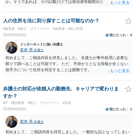
か。そうであれば、その記載だけでは発信者情報開示請求が認められ
るような内容ではありません（申し立ててもほぼ門前払いに近い）。
ただ、「328が名誉毀損、偽計業務妨害、侮辱罪、ストーカー等に関す
る法律違反に該当するといわれ」とのことですので、ご質問に書かれ
人の住所を法に則り探すことは可能なのか？
ていない何らかの背景事情があれば、回答は180度変わるかもしれませ
#被害者
#個人・プライベート
#加害者
#炎上対策
ん。公開の場で詳細を投稿することは不適当と思われますので、弁護
2026年8月8日
役にたった
4
士へ直接相談した方がよいでしょう。
インターネットに強い弁護士
若井 亮
弁護士
初めまして、ご相談内容を拝見しました。 弁護士が事件処理に必要な
限りで調べることは可能です。 ただ、手掛かりとなる情報が全くない
相手方について住所を特定することは困難です。
弁護士の対応が依頼人の勤務先、キャリアで変わりま
すか？
#IT・通信業界
#個人・プライベート
#示談
2026年8月8日
役にたった
1
若井 亮
弁護士
初めまして。 ご相談内容を拝見しました。 一般的な話となってしまい