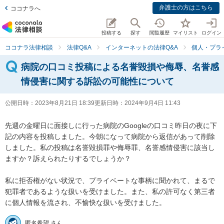
弁護士の方はこちら
ココナラへ
投稿する
探す
閲覧履歴
マイリスト
ログイン
ココナラ法律相談
法律Q&A
インターネットの法律Q&A
個人・プラ
病院の口コミ投稿による名誉毀損や侮辱、名誉感
情侵害に関する訴訟の可能性について
公開日時：
2023年8月21日 18:39
更新日時：
2024年9月4日 11:43
先週の金曜日に面接しに行った病院のGoogleの口コミ昨日の夜に下
記の内容を投稿しました。今朝になって病院から返信があって削除
しました。私の投稿は名誉毀損罪や侮辱罪、名誉感情侵害に該当し
ますか？訴えられたりするでしょうか？

私に拒否権がない状況で、プライベートな事柄に聞かれて、まるで
犯罪者であるような扱いを受けました。また、私の許可なく第三者
に個人情報を流され、不愉快な扱いを受けました。
匿名希望 さん