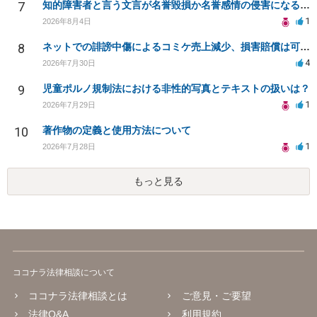
7
知的障害者と言う文言が名誉毀損か名誉感情の侵害になるか教えてほしい。
1
2026年8月4日
8
ネットでの誹謗中傷によるコミケ売上減少、損害賠償は可能か？
4
2026年7月30日
9
児童ポルノ規制法における非性的写真とテキストの扱いは？
1
2026年7月29日
10
著作物の定義と使用方法について
1
2026年7月28日
もっと見る
ココナラ法律相談について
ココナラ法律相談とは
ご意見・ご要望
法律Q&A
利用規約