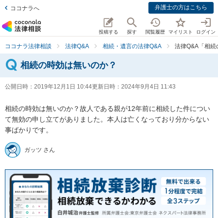
弁護士の方はこちら
ココナラへ
投稿する
探す
閲覧履歴
マイリスト
ログイン
ココナラ法律相談
法律Q&A
相続・遺言の法律Q&A
法律Q&A「相
相続の時効は無いのか？
公開日時：
2019年12月1日 10:44
更新日時：
2024年9月4日 11:43
相続の時効は無いのか？故人である親が12年前に相続した件につい
て無効の申し立てがありました。本人は亡くなっており分からない
事ばかりです。
ガッツ さん