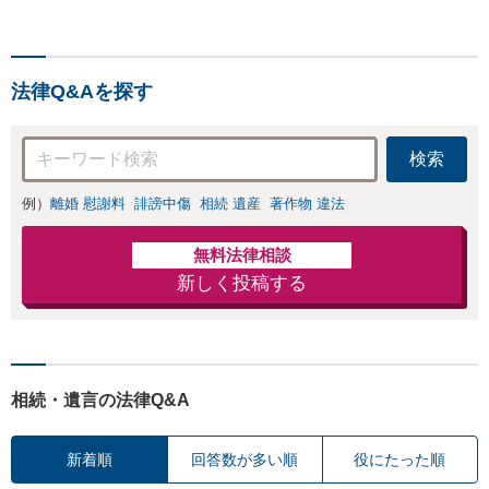
法律Q&Aを探す
検索
例）
離婚 慰謝料
誹謗中傷
相続 遺産
著作物 違法
無料法律相談
新しく投稿する
相続・遺言の法律Q&A
新着順
回答数が多い順
役にたった順