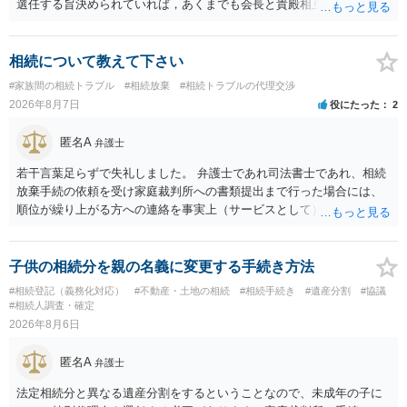
選任する旨決められていれば，あくまでも会長と貴殿相互間における
団地会計の委託契約であって貴殿が役員になることはありません。但
し，団地と貴殿との委託契約は有効に成立しています。当該団地にお
ける役員の選任が会長の専権でできるのであれば，貴殿と会長との合
相続について教えて下さい
意により委託契約は有効に成立しています。
#家族間の相続トラブル
#相続放棄
#相続トラブルの代理交渉
2026年8月7日
役にたった
2
匿名A
弁護士
若干言葉足らずで失礼しました。 弁護士であれ司法書士であれ、相続
放棄手続の依頼を受け家庭裁判所への書類提出まで行った場合には、
順位が繰り上がる方への連絡を事実上（サービスとして）行うことは
あります。その「連絡」だけを弁護士が業務としてお受けすることは
できない、という意味でした。
子供の相続分を親の名義に変更する手続き方法
#相続登記（義務化対応）
#不動産・土地の相続
#相続手続き
#遺産分割
#協議
#相続人調査・確定
2026年8月6日
匿名A
弁護士
法定相続分と異なる遺産分割をするということなので、未成年の子に