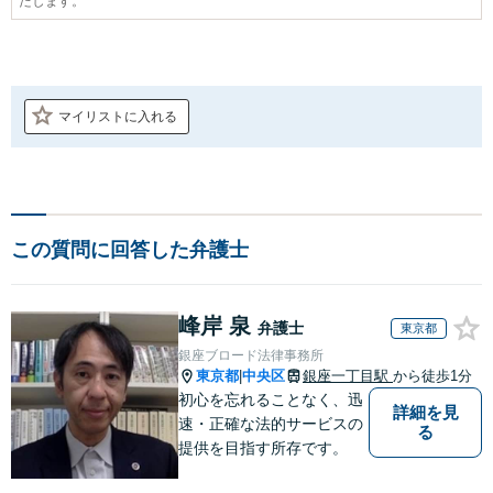
たします。
マイリストに入れる
この質問に回答した弁護士
峰岸 泉
弁護士
東京都
銀座ブロード法律事務所
東京都
中央区
銀座一丁目駅
から徒歩1分
|
初心を忘れることなく、迅
詳細を見
速・正確な法的サービスの
る
提供を目指す所存です。