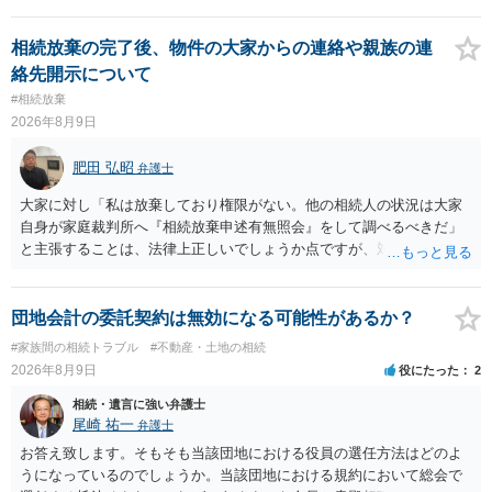
相続放棄の完了後、物件の大家からの連絡や親族の連
絡先開示について
#相続放棄
2026年8月9日
肥田 弘昭
弁護士
大家に対し「私は放棄しており権限がない。他の相続人の状況は大家
自身が家庭裁判所へ『相続放棄申述有無照会』をして調べるべきだ」
と主張することは、法律上正しいでしょうか点ですが、対応としては
法律的に正しいです。他の相続人の個人情報ですので安易に話をする
のは危険であること、利害関係人の大家としては、相続人を調査し
て、相続の有無や相続するのであれば退去等の話をその者とするのが
団地会計の委託契約は無効になる可能性があるか？
筋だからです。ご参考にしてください。
#家族間の相続トラブル
#不動産・土地の相続
2026年8月9日
役にたった
2
相続・遺言に強い弁護士
尾崎 祐一
弁護士
お答え致します。そもそも当該団地における役員の選任方法はどのよ
うになっているのでしょうか。当該団地における規約において総会で