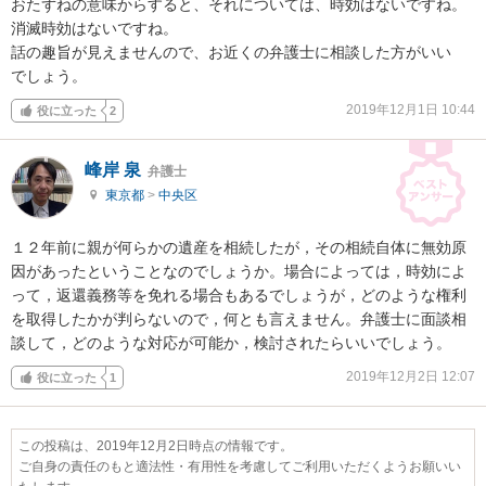
おたずねの意味からすると、それについては、時効はないですね。

消滅時効はないですね。

話の趣旨が見えませんので、お近くの弁護士に相談した方がいい

でしょう。
2019年12月1日 10:44
役に立った
2
峰岸 泉
弁護士
東京都
>
中央区
１２年前に親が何らかの遺産を相続したが，その相続自体に無効原
因があったということなのでしょうか。場合によっては，時効によ
って，返還義務等を免れる場合もあるでしょうが，どのような権利
を取得したかが判らないので，何とも言えません。弁護士に面談相
談して，どのような対応が可能か，検討されたらいいでしょう。
2019年12月2日 12:07
役に立った
1
この投稿は、2019年12月2日時点の情報です。
ご自身の責任のもと適法性・有用性を考慮してご利用いただくようお願いい