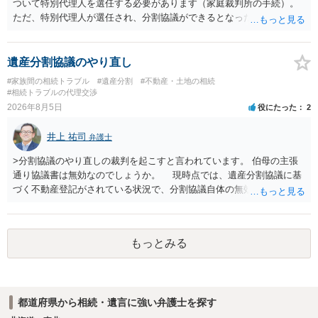
ついて特別代理人を選任する必要があります（家庭裁判所の手続）。
ただ、特別代理人が選任され、分割協議ができるとなったとしても、
不動産の名義の全部を自分にできるかどうかは別問題です。未成年者
の権利も守られなければならないからです。 相続財産全体で、未成年
者の権利が守られているかどうかを判断しなければなりません。 単
遺産分割協議のやり直し
に、未成年者を今後養育するのは、自分だからという理由では、法定
#家族間の相続トラブル
#遺産分割
#不動産・土地の相続
相続分以上に多くの遺産を取得することができるというわけではあり
#相続トラブルの代理交渉
ません。
2026年8月5日
役にたった
2
井上 祐司
弁護士
>分割協議のやり直しの裁判を起こすと言われています。 伯母の主張
通り協議書は無効なのでしょうか。 現時点では、遺産分割協議に基
づく不動産登記がされている状況で、分割協議自体の無効を裁判所が
認めたわけではないので、分割協議の効力に影響はありません。 先
方の訴訟の主張及び立証次第ですが、 ・御祖母様の認知能力に関する
医師の意見書、筆跡鑑定 が提出されればその効力が否定される可能性
もっとみる
はありますが、 ・伯母様自身が分割協議に加わっていること ・御祖母
様の意に反する遺産分割協議を行う実益が誰にあったかの立証が困難
であること からすると、実際に遺産分割協議の効力が否定される可能
性はそれほど高くない（立証のハードルは非常に高い）ということが
都道府県から相続・遺言に強い弁護士を探す
言えると思います。