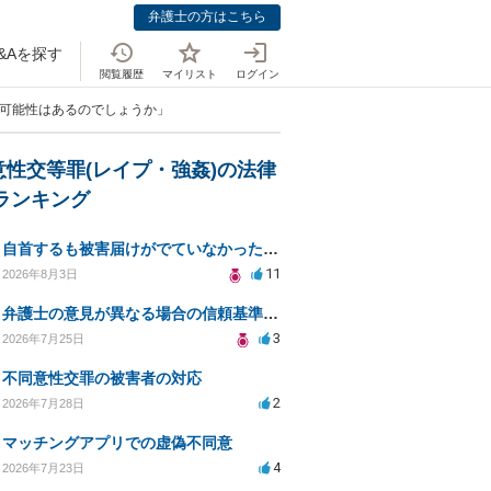
弁護士の方はこちら
&Aを探す
閲覧履歴
マイリスト
ログイン
る可能性はあるのでしょうか」
意性交等罪(レイプ・強姦)の法律
Aランキング
自首するも被害届けがでていなかった場合
11
2026年8月3日
弁護士の意見が異なる場合の信頼基準について教えてください
3
2026年7月25日
不同意性交罪の被害者の対応
2
2026年7月28日
マッチングアプリでの虚偽不同意
4
2026年7月23日