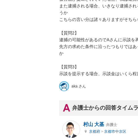
また逮捕される場合、いきなり逮捕され
うか

こちらの言い分は諸々ありますがそちら
【質問2】

逮捕の可能性があるのでAさんに示談を再
先方の求めた条件に沿ったつもりではあ
か

【質問3】

示談を提示する場合、示談金はいくら程
aka さん
弁護士からの回答タイム
村山 大基
弁護士
京都府
>
京都市中京区