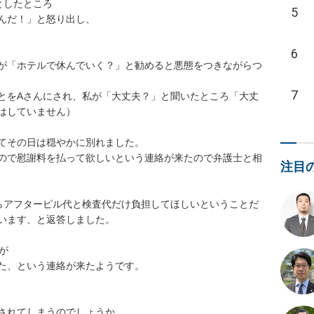
したところ

5
んだ！」と怒り出し、

6
が「ホテルで休んでいく？」と勧めると悪態をつきながらつ
7
とをAさんにされ、私が「大丈夫？」と聞いたところ「大丈
はしていません）

てその日は穏やかに別れました。

ので慰謝料を払って欲しいという連絡が来たので弁護士と相
注目
らアフターピル代と検査代だけ負担してほしいということだ
います、と返答しました。



た、という連絡が来たようです。

されてしまうのでしょうか
