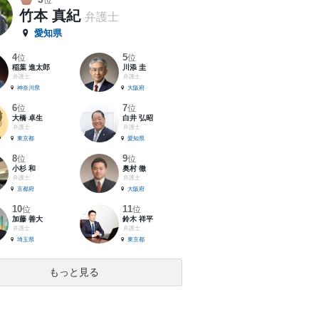
位
竹本 真紀
弁護士
愛知県
4
5
位
位
稲葉 進太郎
川添 圭
弁護士
弁護士
神奈川県
大阪府
6
7
位
位
大橋 卓生
白井 弘昭
弁護士
弁護士
東京都
愛知県
8
9
位
位
小杉 和
奥村 徹
弁護士
弁護士
京都府
大阪府
10
11
位
位
加藤 善大
鈴木 祥平
弁護士
弁護士
埼玉県
東京都
もっと見る