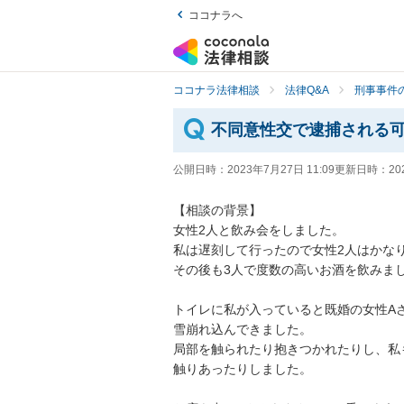
ココナラへ
ココナラ法律相談
法律Q&A
刑事事件の
不同意性交で逮捕される
公開日時：
2023年7月27日 11:09
更新日時：
20
【相談の背景】

女性2人と飲み会をしました。

私は遅刻して行ったので女性2人はかなり
その後も3人で度数の高いお酒を飲みまし
トイレに私が入っていると既婚の女性Aさ
雪崩れ込んできました。

局部を触られたり抱きつかれたりし、私
触りあったりしました。
