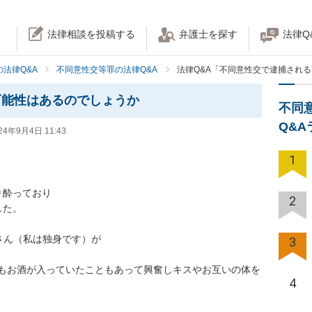
法律相談を投稿する
弁護士を探す
法律Q
法律Q&A
不同意性交等罪の法律Q&A
法律Q&A「不同意性交で逮捕され
可能性はあるのでしょうか
不同
Q&
24年9月4日 11:43
1
酔っており

2
た。

ん（私は独身です）が

3
もお酒が入っていたこともあって興奮しキスやお互いの体を
4