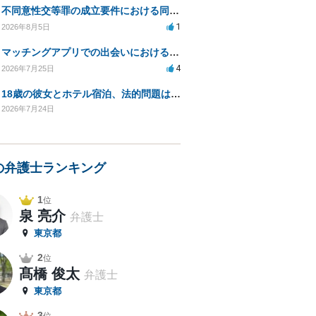
不同意性交等罪の成立要件における同意とアルコールの影響
1
2026年8月5日
マッチングアプリでの出会いにおける同意の証明方法は？
4
2026年7月25日
18歳の彼女とホテル宿泊、法的問題はありますか？
2026年7月24日
の弁護士ランキング
1
位
泉 亮介
弁護士
東京都
2
位
髙橋 俊太
弁護士
東京都
3