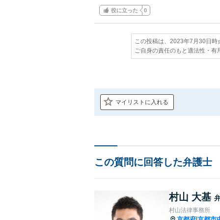
役に立った
0
この投稿は、2023年7月30日
ご自身の責任のもと適法性・有
マイリストに入れる
この質問に回答した弁護士
村山 大基
村山法律事務所
京都府
京都市
|