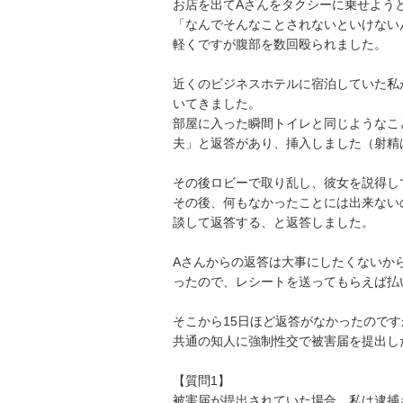
お店を出てAさんをタクシーに乗せようと
「なんでそんなことされないといけない
軽くですが腹部を数回殴られました。

近くのビジネスホテルに宿泊していた私
いてきました。

部屋に入った瞬間トイレと同じようなこ
夫」と返答があり、挿入しました（射精
その後ロビーで取り乱し、彼女を説得し
その後、何もなかったことには出来ない
談して返答する、と返答しました。

Aさんからの返答は大事にしたくないか
ったので、レシートを送ってもらえば払
そこから15日ほど返答がなかったのですが
共通の知人に強制性交で被害届を提出し
【質問1】

被害届が提出されていた場合、私は逮捕