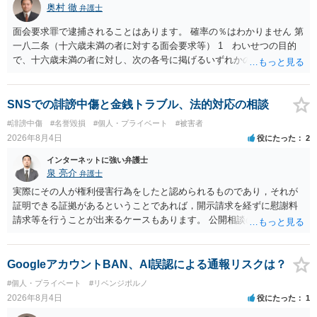
奥村 徹
弁護士
をせずに書き込んだことで（おそらく特定して書き込んだとして
も）、相談者さんが刑事民事の責任に問われることはないでしょう。
面会要求罪で逮捕されることはあります。 確率の％はわかりません 第
私見ながらご参考まで。
一八二条（十六歳未満の者に対する面会要求等） 1 わいせつの目的
で、十六歳未満の者に対し、次の各号に掲げるいずれかの行為をした
者（当該十六歳未満の者が十三歳以上である場合については、その者
が生まれた日より五年以上前の日に生まれた者に限る。）は、一年以
下の拘禁刑又は五十万円以下の罰金に処する。 一 威迫し、偽計を用
SNSでの誹謗中傷と金銭トラブル、法的対応の相談
い又は誘惑して面会を要求すること。 二 拒まれたにもかかわらず、
#誹謗中傷
#名誉毀損
#個人・プライベート
#被害者
反復して面会を要求すること。 三 金銭その他の利益を供与し、又は
2026年8月4日
役にたった
2
その申込み若しくは約束をして面会を要求すること。 2前項の罪を犯
し、よってわいせつの目的で当該十六歳未満の者と面会をした者は、
インターネットに強い弁護士
二年以下の拘禁刑又は百万円以下の罰金に処する。
泉 亮介
弁護士
実際にその人が権利侵害行為をしたと認められるものであり，それが
証明できる証拠があるということであれば，開示請求を経ずに慰謝料
請求等を行うことが出来るケースもあります。 公開相談の場では回答
は難しいかと思われますので，お手持ちの証拠資料を持参の上弁護士
に個別に相談されると良いでしょう。
GoogleアカウントBAN、AI誤認による通報リスクは？
#個人・プライベート
#リベンジポルノ
2026年8月4日
役にたった
1