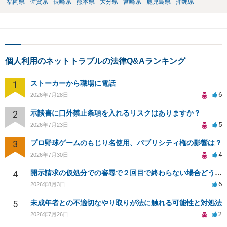
福岡県
佐賀県
長崎県
熊本県
大分県
宮崎県
鹿児島県
沖縄県
個人利用のネットトラブルの法律Q&Aランキング
1
ストーカーから職場に電話
6
2026年7月28日
2
示談書に口外禁止条項を入れるリスクはありますか？
5
2026年7月23日
3
プロ野球ゲームのもじり名使用、パブリシティ権の影響は？
4
2026年7月30日
4
開示請求の仮処分での審尋で２回目で終わらない場合どうしたらいいですか
6
2026年8月3日
5
未成年者との不適切なやり取りが法に触れる可能性と対処法
2
2026年7月26日