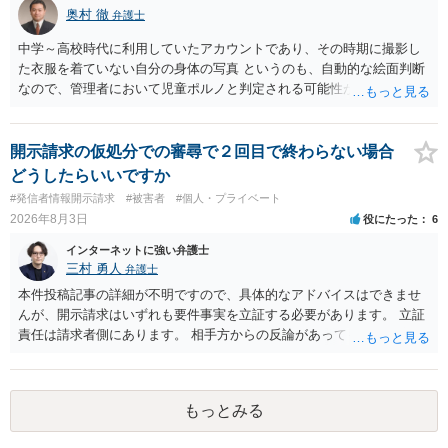
奥村 徹
弁護士
中学～高校時代に利用していたアカウントであり、その時期に撮影し
た衣服を着ていない自分の身体の写真 というのも、自動的な絵面判断
なので、管理者において児童ポルノと判定される可能性があります。
日本警察に連絡される可能性はあるでしょう。
開示請求の仮処分での審尋で２回目で終わらない場合
どうしたらいいですか
#発信者情報開示請求
#被害者
#個人・プライベート
2026年8月3日
役にたった
6
インターネットに強い弁護士
三村 勇人
弁護士
本件投稿記事の詳細が不明ですので、具体的なアドバイスはできませ
んが、開示請求はいずれも要件事実を立証する必要があります。 立証
責任は請求者側にあります。 相手方からの反論があっても、裁判官が
要件事実を満たしていると判断すれば、補充は求められません。 相手
方が口頭で反論したのは、仮処分は迅速性が要求されるためです。 書
面での反論となれば、より遅延する可能性がございます。 また、本件
もっとみる
はXのため、APのIPアドレスの保存期間の問題もございます。 開示請
求は法律知識が不可欠ですが、それだけでは足りず、実務を踏まえた