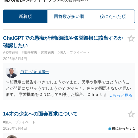
新着順
回答数が多い順
役にたった順
ChatGPTでの愚痴が情報漏洩や名誉毀損に該当するか
確認したい
#名誉毀損
#風評被害・営業妨害
#個人・プライベート
2026年8月4日
白井 弘昭
弁護士
＞前職場に報告すべきでしょうか？また、民事や刑事ではどういうこ
とが問題になりそうでしょうか？ おそらく、何らの問題もないと思い
ます。 学習機能をＯＮにして相談した場合、Ｃｈａｔｇｐｔがｏｐｅ
ｎＡＩに相談内容を蓄積し、他の質問者への何らかの回答の際に参照
する可能性がありますが、個人名や会社名を特定していない限り、一
般論として抽象化されて回答に織り込まれる可能性が生じるにすぎま
14才の少女への面会要求について
せんので、その情報自体が、秘密情報に当たるとは思えませんし、名
#個人・プライベート
誉棄損として、個人や会社に対する誹謗中傷の不特定多数への公開に
2026年8月4日
役にたった
1
当たるとも思われません。 もちろん、誰がその内容をｃｈａｔｇｐｔ
に入力したかも第三者にしられることはないので、個人や会社の特定