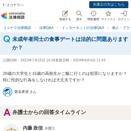
弁護士の方はこちら
ココナラへ
投稿する
探す
閲覧履歴
マイリスト
ログイン
ココナラ法律相談
法律Q&A
インターネットの法律Q&A
個人・プラ
未成年者同士の食事デートは法的に問題あります
か？
公開日時：
2023年7月15日 10:26
更新日時：
2024年9月4日 11:43
20歳の大学生と15歳の高校生がご飯に行くのは犯罪になりますか？

特に性的な行為をしなければ大丈夫ですか？
匿名希望 さん
弁護士からの回答タイムライン
内藤 政信
弁護士