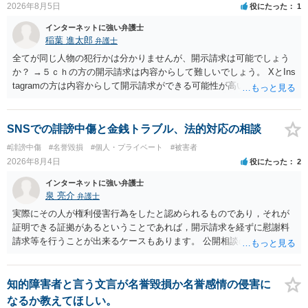
2026年8月5日
役にたった
1
インターネットに強い弁護士
稲葉 進太郎
弁護士
全てが同じ人物の犯行かは分かりませんが、開示請求は可能でしょう
か？ →５ｃｈの方の開示請求は内容からして難しいでしょう。 XとIns
tagramの方は内容からして開示請求ができる可能性が高いでしょう。
ただ、アカウントが削除されていると開示請求は失敗する可能性が高
いでしょう。７月中にアカウントが削除されている場合、今から進め
ても失敗する可能性が高いように思われます。 相手を特定できた場
SNSでの誹謗中傷と金銭トラブル、法的対応の相談
合、相手に全ての弁護士費用を負担させることは可能でしょうか？ →
#誹謗中傷
#名誉毀損
#個人・プライベート
#被害者
訴訟外の交渉で相手方が認めれば負担させることができるでしょう。
2026年8月4日
役にたった
2
訴訟で判決となった場合は、実際の弁護士費用が認められる場合と認
められない場合があり何ともいえないところでしょう。
インターネットに強い弁護士
泉 亮介
弁護士
実際にその人が権利侵害行為をしたと認められるものであり，それが
証明できる証拠があるということであれば，開示請求を経ずに慰謝料
請求等を行うことが出来るケースもあります。 公開相談の場では回答
は難しいかと思われますので，お手持ちの証拠資料を持参の上弁護士
に個別に相談されると良いでしょう。
知的障害者と言う文言が名誉毀損か名誉感情の侵害に
なるか教えてほしい。