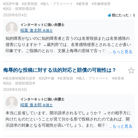
#誹謗中傷
#名誉毀損
#個人・プライベート
#被害者
#肖像権侵害
#訴訟・損害賠償請求
2026年8月4日
役にたった
1
インターネットに強い弁護士
稲葉 進太郎
弁護士
知的障害がないのに知的障害者と言うのは名誉毀損または名誉感情の
侵害になりますか？ →裁判所では、名誉感情侵害とされることが多い
印象です。ご指摘のとおり、文脈上侮辱の意味で言っている点も加味
されていると思います。
侮辱的な投稿に対する法的対応と賠償の可能性は？
#発信者情報開示請求
#誹謗中傷
#名誉毀損
#個人・プライベート
#加害者
#訴訟・損害賠償請求
2026年8月4日
インターネットに強い弁護士
稲葉 進太郎
弁護士
本当に反省しています。開示請求されるでしょうか？ →その相手方に
向けたものだということが見て分かる形で投稿されたのであれば、開
示請求の対象となる可能性が高いでしょう。また、相手方の投稿した
文章からすると、実際に発信者情報開示請求がなされる可能性がある
と存じます。発信者情報開示請求が進むと、投稿に使った回線の契約