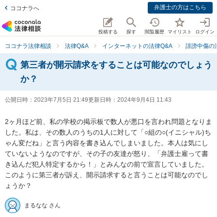
弁護士の方はこちら
ココナラへ
投稿する
探す
閲覧履歴
マイリスト
ログイン
ココナラ法律相談
法律Q&A
インターネットの法律Q&A
誹謗中傷の
第三者が開示請求をすることは可能なのでしょう
か？
公開日時：
2023年7月5日 21:49
更新日時：
2024年9月4日 11:43
2ヶ月ほど前、私の学校の掲示板で数人が悪口を言われ問題となりま
した。私は、その数人のうちの1人に対して「○組の○(イニシャル)ち
ゃん変だね」と言う内容を書き込んでしまいました。本人は気にし
ていないようなのですが、その子の友達が怒り、「弁護士雇って書
き込んだ犯人特定するから！」とみんなの前で宣言していました。
このように第三者が訴え、開示請求すると言うことは可能なのでし
ょうか？
まるなな さん