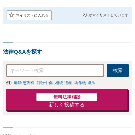
2人が
マイリストしています
マイリストに入れる
法律Q&Aを探す
検索
例）
離婚 慰謝料
誹謗中傷
相続 遺産
著作物 違法
無料法律相談
新しく投稿する