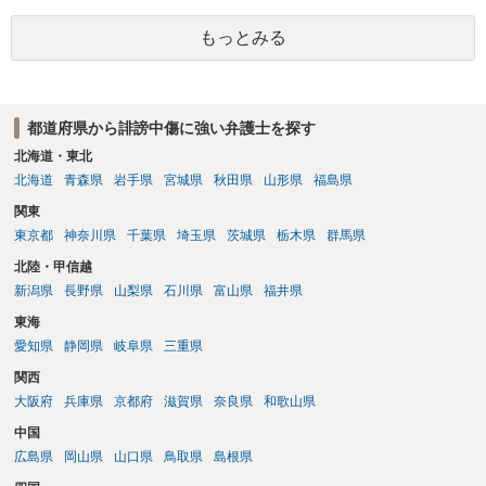
者のところに、意見照会がなされます。アカウント情報開示の場合
もっとみる
は、アカウントの登録メールに意見照会がなされます。 また、された
場合賠償金はいくらでしょうか。 →ケースバイケースであり、数万円
から１００万単位まで様々でしょう。裁判外であれば交渉して相手方
の請求額から減額することを試みることとなるでしょう。
都道府県から誹謗中傷に強い弁護士を探す
北海道・東北
北海道
青森県
岩手県
宮城県
秋田県
山形県
福島県
関東
東京都
神奈川県
千葉県
埼玉県
茨城県
栃木県
群馬県
北陸・甲信越
新潟県
長野県
山梨県
石川県
富山県
福井県
東海
愛知県
静岡県
岐阜県
三重県
関西
大阪府
兵庫県
京都府
滋賀県
奈良県
和歌山県
中国
広島県
岡山県
山口県
鳥取県
島根県