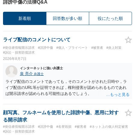
誹謗中傷の法律Q&A
新着順
回答数が多い順
役にたった順
ライブ配信のコメントについて
#発信者情報開示請求
#誹謗中傷
#個人・プライベート
#被害者
#炎上対策
#訴訟・損害賠償請求
2026年8月7日
インターネットに強い弁護士
泉 亮介
弁護士
ライブ配信のコメントであっても，そのコメントがされた日時や，ラ
イブ配信のURL等が証明できれば，権利侵害が認められるものであれ
ば開示請求が認められる可能性はあるでしょう。
顔写真、フルネームを使用した誹謗中傷、悪用に対す
る開示請求
#発信者情報開示請求
#誹謗中傷
#名誉毀損
#被害者
#ネット上の個人特定被害
#訴訟・損害賠償請求