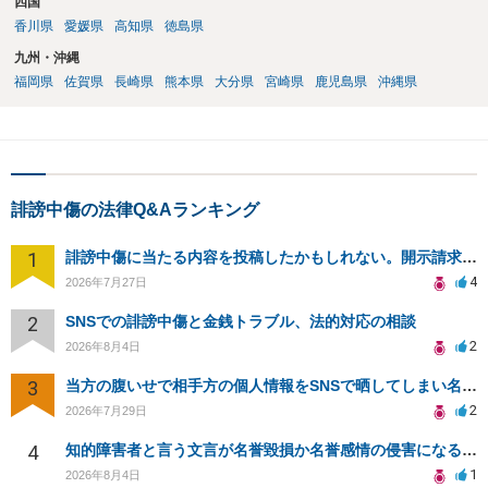
四国
香川県
愛媛県
高知県
徳島県
九州・沖縄
福岡県
佐賀県
長崎県
熊本県
大分県
宮崎県
鹿児島県
沖縄県
誹謗中傷の法律Q&Aランキング
1
誹謗中傷に当たる内容を投稿したかもしれない。開示請求や民事刑事裁判に発展しうるのか教えて欲しい。
4
2026年7月27日
2
SNSでの誹謗中傷と金銭トラブル、法的対応の相談
2
2026年8月4日
3
当方の腹いせで相手方の個人情報をSNSで晒してしまい名誉毀損させてしまったかもしれない
2
2026年7月29日
4
知的障害者と言う文言が名誉毀損か名誉感情の侵害になるか教えてほしい。
1
2026年8月4日