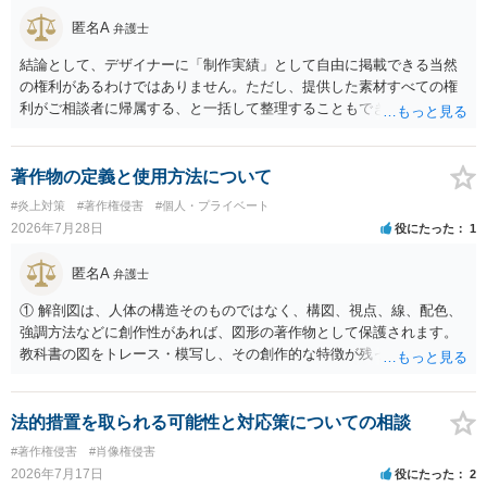
すが、それだけで直ちに侵害となるわけではありません。完全無償・
匿名A
弁護士
非営利であれば「表現の自由」「創作物」としての側面が強く評価さ
れる可能性があります。一方、広告収益がある場合は「商業利用」と
結論として、デザイナーに「制作実績」として自由に掲載できる当然
しての色彩が強まり、リスクが高まる可能性があります。 公開前に変
の権利があるわけではありません。ただし、提供した素材すべての権
更・確認しておく事項については、公開の場でアドバイスするにも限
利がご相談者に帰属する、と一括して整理することもできません。 ご
界があるかと思うので、資料等を持参の上、弁護士に相談されること
自身が撮影・執筆した写真や文章は、創作性があれば原則としてご自
も一つかと存じます。
身が著作権者です。 他方、ブランド名、文字主体のロゴ、商品情報、
短いキャッチコピー、販売コンセプトなどは、通常、著作物には当た
著作物の定義と使用方法について
りません。ただし、ロゴに独自の図形やイラスト等が含まれる場合に
#炎上対策
#著作権侵害
#個人・プライベート
は、その表現部分が著作物となる可能性があります。 また、人物写真
2026年7月28日
役にたった
1
の著作権は撮影者に、肖像に関する権利は被写体本人に帰属します
（著作権法2条・17条）。 ウェブサイト全体に当然に著作権が生じる
匿名A
弁護士
わけではありません。デザイナーが独自に制作したイラストやバナー
等は別として、一般的なレイアウトや配色、依頼者から提供された素
① 解剖図は、人体の構造そのものではなく、構図、視点、線、配色、
材を希望に沿って配置した部分には、通常、著作物性は認められにく
強調方法などに創作性があれば、図形の著作物として保護されます。
いと考えられます。仮に具体的な画面構成の一部に創作性が認められ
教科書の図をトレース・模写し、その創作的な特徴が残っていれば、
ても、その権利は当該部分に限られ、ご相談者の写真や文章等を制作
完全一致でなくても複製・翻案に当たる可能性があります。非営利で
実績として掲載する権限まで当然に生じるものではありません。 もっ
も、SNSへの公開は私的使用には当たりません。 ② 出典を記載するだ
とも、契約書がなくても、見積書、メール、利用規約等に実績掲載へ
けでは、適法な引用にはなりません。自分の説明や批評が主で、図が
法的措置を取られる可能性と対応策についての相談
の同意があれば別です。また、単に制作を担当した事実を記載した
その説明に必要な従たる資料であること、引用部分が明確に区別さ
#著作権侵害
#肖像権侵害
り、公開中のサイトへリンクしたりする行為まで当然に禁止できると
れ、必要な範囲に限られていることなどが必要です。勉強ノートの教
2026年7月17日
役にたった
2
は限りません。 人物写真については、通常のSNSへの無断掲載と同
材として図そのものを中心的に掲載する場合、引用と認められにくい