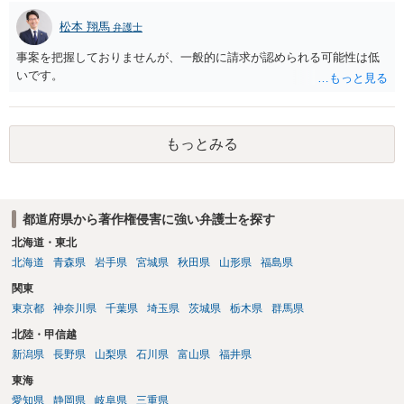
様、掲載目的、態様、必要性、本人の特定可能性等から判断されま
でしょう。 文章についても、単に所々表現を変えただけで適法になる
松本 翔馬
す。営業目的であり、本人も掲載を拒否していることは、違法性を認
弁護士
とは限りません。医学上の事実を理解したうえで、ご自身の表現と構
める方向の事情となりますが、自動的に肖像権侵害となるわけではあ
成でまとめる必要があります。 安全にSNSで公開するには、教科書の
事案を把握しておりませんが、一般的に請求が認められる可能性は低
りません。 まず、見積書、メール、チャット、デザイナーの利用規約
図をトレース・模写した部分は掲載せず、人体の構造という事実を基
いです。
を確認したうえで、「提供素材及びこれを含む画面の複製・SNS掲載
に、自分で構図や表現を工夫して作図する方法が考えられます。ま
を許諾しない」と書面で明確に通知することをお勧めします。すでに
た、改変・SNS掲載が認められたオープンライセンス素材を、利用条
掲載された場合は、URL、掲載日時、画面を保存してから削除を求め
件に従って使う方法もあります。トレースした図を残したい場合は、
てください。
自分だけの学習用にとどめるのが安全です。
もっとみる
都道府県から著作権侵害に強い弁護士を探す
北海道・東北
北海道
青森県
岩手県
宮城県
秋田県
山形県
福島県
関東
東京都
神奈川県
千葉県
埼玉県
茨城県
栃木県
群馬県
北陸・甲信越
新潟県
長野県
山梨県
石川県
富山県
福井県
東海
愛知県
静岡県
岐阜県
三重県