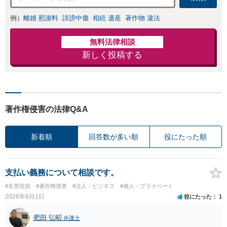
例）
離婚 慰謝料
誹謗中傷
相続 遺産
著作物 違法
無料法律相談
新しく投稿する
著作権侵害の法律Q&A
新着順
回答数が多い順
役にたった順
支払い義務について相談です。
#名誉毀損
#著作権侵害
#法人・ビジネス
#個人・プライベート
2026年8月1日
役にたった
1
肥田 弘昭
弁護士