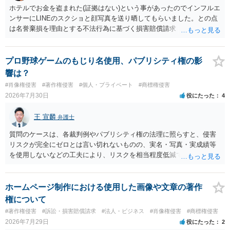
ホテルでお金を盗まれた(証拠はない)という事があったのでインフルエ
ンサーにLINEのスクショと顔写真を送り晒してもらいました。との点
は名誉棄損を理由とする不法行為に基づく損害賠償請求（共同不法行
為）の対象となるかと思います。但し、慰謝料額としては、「その後
その人が会社を経営しているようで仕事が飛んだとのことでその分の
賠償金と8人分の従業員の年間利益を請求すると言われています。」で
プロ野球ゲームのもじり名使用、パブリシティ権の影
の計算がすべて損害とならないかと思いますので、損害額で争っても
響は？
良いかと思います。ご参考にしてください。
#肖像権侵害
#著作権侵害
#個人・プライベート
#商標権侵害
2026年7月30日
役にたった
4
王 宣麟
弁護士
質問のケースは、各裁判例やパブリシティ権の法理に照らすと、侵害
リスクが完全にゼロとは言い切れないものの、実名・写真・実成績等
を使用しないなどの工夫により、リスクを相当程度低減できる設計に
なっているかと思います。 ただし、「野球ファンであれば元の選手を
推測できる」という点は、裁判で争われた場合に「専ら顧客吸引力の
利用を目的とする」と判断される余地を残すため、一定の注意が必要
ホームページ制作における使用した画像や文章の著作
です。 また、広告収益の有無は、侵害判断に一定の影響を与える可能
権について
性がありますが、決定的要因ではありません。 パブリシティ権侵害の
#著作権侵害
#訴訟・損害賠償請求
#法人・ビジネス
#肖像権侵害
#商標権侵害
成否は、主に「専ら顧客吸引力の利用を目的とするか」という点で判
2026年7月29日
役にたった
2
断されます。広告収益があることは「商業的目的」を強く示す要素で