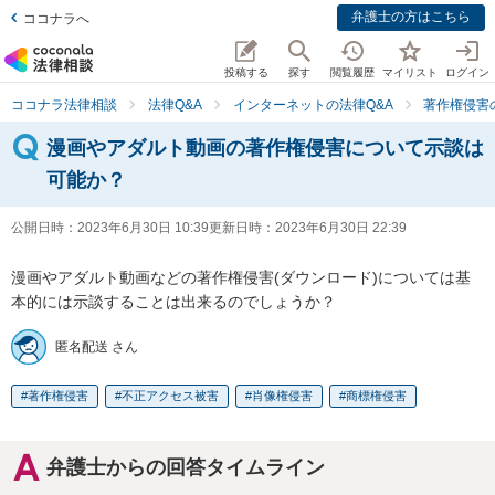
弁護士の方はこちら
ココナラへ
投稿する
探す
閲覧履歴
マイリスト
ログイン
ココナラ法律相談
法律Q&A
インターネットの法律Q&A
著作権侵害
漫画やアダルト動画の著作権侵害について示談は
可能か？
公開日時：
2023年6月30日 10:39
更新日時：
2023年6月30日 22:39
漫画やアダルト動画などの著作権侵害(ダウンロード)については基
本的には示談することは出来るのでしょうか？
匿名配送 さん
著作権侵害
不正アクセス被害
肖像権侵害
商標権侵害
弁護士からの回答タイムライン