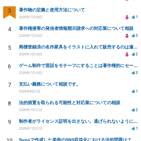
3
著作物の定義と使用方法について
1
2026年7月28日
4
著作権侵害の発信者情報開示請求への対応策について相談
3
2026年7月16日
5
商標登録済の名作家具をイラストに入れて販売するのは違法でしょうか
2
2026年7月16日
6
ゲーム制作で昔話をモチーフにすることは著作権的にセーフかどうか
3
2026年7月14日
7
支払い義務について相談です。
1
2026年8月1日
8
法的措置を取られる可能性と対応策についての相談
2
2026年7月17日
9
制作者がライセンス証明を出さない。逃げられないように、今すぐ法的に何をすべきか
1
2026年7月17日
10
Sunoで作成した楽曲のSNS収益化における法的問題は？