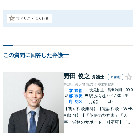
マイリストに入れる
この質問に回答した弁護士
野田 俊之
弁護士
京都府
弁護士法人賢誠総合法律事務所
伏見桃山
営業時間：09:0
京
京都
0~17:30（平
都
市伏
駅
から徒
|
府
見区
日）
歩6分
【初回相談無料】【電話相談・WEB
相談可】【「英語の契約書」「人
事・労務のサポート」対応可】「民
間企業への出向経験あり」「じっく
り丁寧にお話をうかがいます」実態