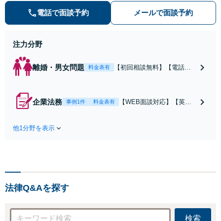
に即したアドバイスで経営をサポー
電話で面談予約
メールで面談予約
トします！【休日・夜間相談あり】
注力分野
離婚・男女問題
【初回相談無料】【電話相
料金表有
談可】「じっくり丁寧にお
話をうかがいます」依頼者
さまのご要望を把握し、理
企業法務
【WEB面談対応】【英語
事例1件
料金表有
想的な離婚が実現できるよ
の契約書対応可】「民間企
う全力でサポート！「完全
業への出向経験あり」実態
個室で秘密厳守／ご相談い
他1分野を表示
に即したアドバイスで御社
ただいた内容が他人に聞か
の経営をサポートいたしま
れる心配はありません」
す！「退職勧奨／未払い残
【休日・夜間相談可】
業代／セクハラ・パワハラ
問題など人事・労務の対応
も可能」【休日・夜間相談
法律Q&Aを探す
可】
検索