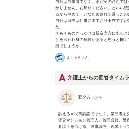
自分は当事者でなく、まだその時点では
かりません、お帰りください」といい続
るからやめて」となだめ連れて帰ったのは
自分は日中は仕事に出ており不在ですが
た。

そもそものきっかけは親友当方にあると
とを言われ身の危険があると思うと怖く
能でしょうか。
よしあき さん
弁護士からの回答タイム
匿名A
弁護士
訴える＝民事訴訟ではなく、第三者を交
賃貸マンション管理人、管理会社、警
弁護士をつける、民事調停、近隣トラブ