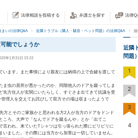
法律相談を投稿する
弁護士を探す
法律Q
住まいの法律Q&A
近隣トラブル（隣人・騒音・ペット問題）の法律Q&A
法
は可能でしょうか
近隣
問題
020年1月31日 15:22
1
ています。また事情により親友には納得の上で合鍵を渡して
たま虫の居所が悪かったのか、同階他人のドアを蹴ってしま
2
ど先方住人が玄関にいたらしく、すぐさま出てきて抗議を受
ン管理人を交えてお詫びして双方その場は収まったようで
3
の先方とそのご家族かと思われる方2人が当方のドアをドンド
ところ、大声で「なんでドアを蹴るんや」とか「出てこ
4
で言われ、来ていたTシャツは引っ張られた際にビリビリに
いました。その際には当方から加害は一切していません。
