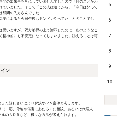
昼間の出来事を耳にしていませんでしたので「何のことかわ
5
けていました。そして「この人は違うから」「今日は酔って
昼間の先方さんでした。

親友によると今日午後もドンドンやってた、とのことでし
6
は思いますが、双方納得の上で謝罪したのに、あのようなこ
7
て精神的にも不安定になってしまいました。訴えることは可
8
9
ライン
10
えた話し合いにより解決すべき案件と考えます。

察（一応、脅迫や傷害にあたる）に相談、あるいは代理人
ルのＡＤＲなど、様々な方法が考えられます。
