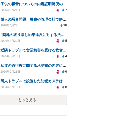
子供の騒音についての内容証明郵便の有効性
7
2025年6月24日
隣人の騒音問題、警察や管理会社で解決できない場合の対策は？
18
2020年6月7日
"隣地の取り壊し約束違反に対する法的対策について"
8
2024年4月29日
近隣トラブルで営業妨害を受ける飲食店の法的対策相談
4
2025年8月15日
私道の通行権に関する承諾書の内容についての相談
6
2024年9月21日
隣人トラブルで設置した防犯カメラは盗撮に該当するか？
8
2024年5月10日
もっと見る