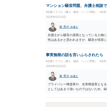
について一切応じるつもりがない旨を書面
す必要があります。
マンション騒音問題、弁護士相談で
#近隣トラブル（隣人・騒音・ペット問題）
#住
2026年6月23日
泉 亮介
弁護士
弁護士から騒音の原因となっている人物に
性はあるかと思われますが、騒音が現実に
事実無根の話を言いふらされたら
#近隣トラブル（隣人・騒音・ペット問題）
#住
2026年6月22日
泉 亮介
弁護士
プライバシー権侵害や、名誉権侵害となる
としてはあまり強いものではないため、録