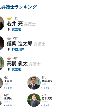
の弁護士ランキング
1
位
若井 亮
弁護士
東京都
2
位
稲葉 進太郎
弁護士
神奈川県
3
位
髙橋 俊太
弁護士
東京都
4
5
位
位
川添 圭
加藤 善大
弁護士
弁護士
大阪府
埼玉県
6
7
位
位
泉 亮介
竹本 真紀
弁護士
弁護士
東京都
愛知県