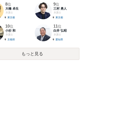
8
9
位
位
大橋 卓生
三村 勇人
弁護士
弁護士
東京都
東京都
10
11
位
位
小杉 和
白井 弘昭
弁護士
弁護士
京都府
愛知県
もっと見る