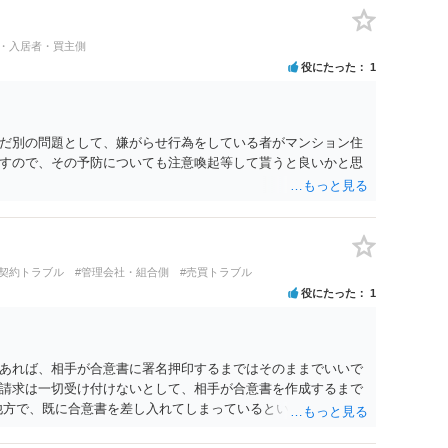
や、借地人としての善管注意義務違反とみなされる可能性が高
養されたい場合は、事前に地主へ相談して許可を得るか、土地に
民・入居者・買主側
「プランター葬」や、ペット霊園等への納骨を検討されるのが
役にたった
1
だ別の問題として、嫌がらせ行為をしている者がマンション住
すので、その予防についても注意喚起等して貰うと良いかと思
貸契約トラブル
#管理会社・組合側
#売買トラブル
役にたった
1
のであれば、相手が合意書に署名押印するまではそのままでいいで
請求は一切受け付けないとして、相手が合意書を作成するまで
他方で、既に合意書を差し入れてしまっているということなの
したいというのであれば、できれば内容証明で先方の支払いの請求