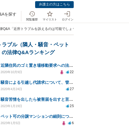
弁護士の方はこちら
&Aを探す
閲覧履歴
マイリスト
ログイン
律Q&A「近所トラブルを訴えるのは可能でしょうか」
トラブル（隣人・騒音・ペット
）の法律Q&Aランキング
近隣住民のゴミ置き場移動要求への法的対応と解決策
22
2020年10月9日
騒音による引越し代請求について、管理会社もしくは騒音主から請求できるか？
27
2020年4月24日
騒音苦情を出したら被害届を出すと言われました
25
2023年1月19日
ペット可の分譲マンションの細則について
6
2023年1月5日