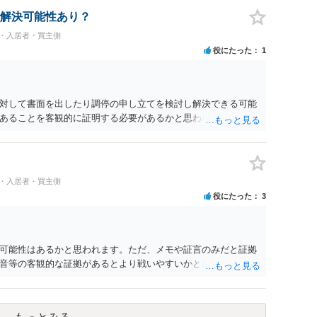
で伝えたうえで、先に差し入れた合意書は撤回すると明確に示
解決可能性あり？
民・入居者・買主側
役にたった
1
対して書面を出したり調停の申し立てを検討し解決できる可能
あることを客観的に証明する必要があるかと思われます。
民・入居者・買主側
役にたった
3
可能性はあるかと思われます。ただ、メモや証言のみだと証拠
音等の客観的な証拠があるとより戦いやすいかと思われます。