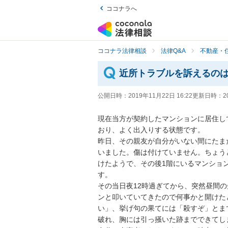
ココナラへ
ココナラ法律相談
法律Q&A
不動産・
近所トラブルを訴えるの
公開日時：
2019年11月22日 16:22
更新日時：
2
現在当方が契約したマンションに居住し
おり、よく出入りする状態です。

昨日、その親友が自分がいない間にたま
いました。傷は付けていません。ちょう
けたようで、その後1階にいるマンショ
す。

その当日夜12時過ぎてから、突然昼間
ンと叩いていてきたので何事かと開けた
い」、挙げ句の果てには「殺すぞ」とま
破れ、胸には引っ掻いた跡までできてしま