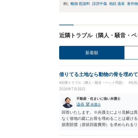
例）
離婚 慰謝料
誹謗中傷
相続 遺産
著作物
近隣トラブル（隣人・騒音・ペ
新着順
借りてる土地なら動物の骨を埋めて
#近隣トラブル（隣人・騒音・ペット問題）
#住
2026年7月28日
不動産・住まいに強い弁護士
澁谷 望
弁護士
回答いたします。※弁護士により見解は異
なく借地の庭にお骨を埋めることは避ける
損害賠償（原状回復費用）を求められるリ
体は墓地埋葬法違反や不法投棄には該当し
有者は質問者様であっても、土地の所有権