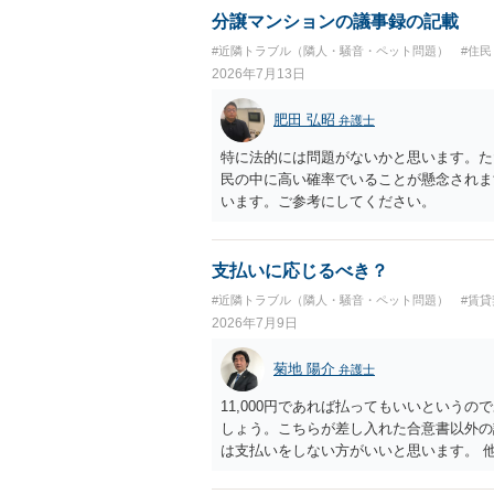
める行為は、他人の所有権を侵害する行為
分譲マンションの議事録の記載
いのが私見です。 どうしてもお近くで供
#近隣トラブル（隣人・騒音・ペット問題）
#住
直接埋めずに大きめの鉢植え等で供養する
2026年7月13日
確実かと思います。
肥田 弘昭
弁護士
特に法的には問題がないかと思います。た
民の中に高い確率でいることが懸念されま
います。ご参考にしてください。
支払いに応じるべき？
#近隣トラブル（隣人・騒音・ペット問題）
#賃
2026年7月9日
菊地 陽介
弁護士
11,000円であれば払ってもいいという
しょう。こちらが差し入れた合意書以外の
は支払いをしない方がいいと思います。 
で、もし11,000円の支払い合意も撤回