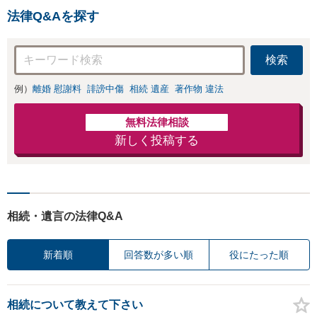
法律Q&Aを探す
検索
例）
離婚 慰謝料
誹謗中傷
相続 遺産
著作物 違法
無料法律相談
新しく投稿する
相続・遺言の法律Q&A
新着順
回答数が多い順
役にたった順
相続について教えて下さい