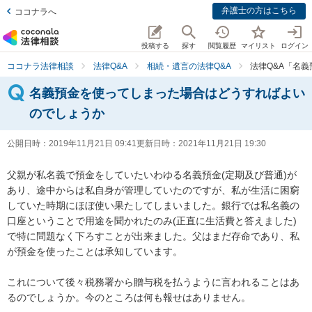
弁護士の方はこちら
ココナラへ
投稿する
探す
閲覧履歴
マイリスト
ログイン
ココナラ法律相談
法律Q&A
相続・遺言の法律Q&A
法律Q&A「名
名義預金を使ってしまった場合はどうすればよい
のでしょうか
公開日時：
2019年11月21日 09:41
更新日時：
2021年11月21日 19:30
父親が私名義で預金をしていたいわゆる名義預金(定期及び普通)が
あり、途中からは私自身が管理していたのですが、私が生活に困窮
していた時期にほぼ使い果たしてしまいました。銀行では私名義の
口座ということで用途を聞かれたのみ(正直に生活費と答えました)
で特に問題なく下ろすことが出来ました。父はまだ存命であり、私
が預金を使ったことは承知しています。

これについて後々税務署から贈与税を払うように言われることはあ
るのでしょうか。今のところは何も報せはありません。