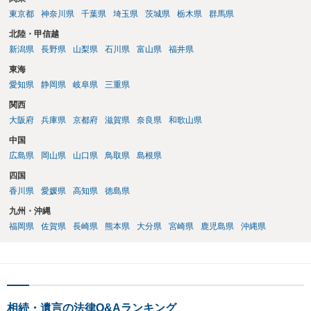
（WEB等で）、問い合わせてみることです。相続を扱う弁護士でも相
東京都
神奈川県
千葉県
埼玉県
茨城県
栃木県
群馬県
続放棄は比較的安価な手数料でのお仕事になるのであまり前向きに受
けてくれないところもあるようです。 複数の法律事務所に聞いて（相
北陸・甲信越
見積もりをとって）、一番安いところでやってもらうことに決めれ
新潟県
長野県
山梨県
石川県
富山県
福井県
ば、キューちゃんママさんの御希望をかなえることができるのではな
東海
いでしょうか。 あるいは相続放棄であれば御自分でできなくもないと
は思います。その場合、かかるのは戸籍等の取得費用と印紙代だけと
愛知県
静岡県
岐阜県
三重県
なります。家庭裁判所のサイトから用紙を取得すると共に必要な書類
関西
を確認し、印紙と共に家庭裁判所に提出して相続放棄申述受理通知書
大阪府
兵庫県
京都府
滋賀県
奈良県
和歌山県
を待つという流れになります。
中国
広島県
岡山県
山口県
鳥取県
島根県
四国
香川県
愛媛県
高知県
徳島県
九州・沖縄
福岡県
佐賀県
長崎県
熊本県
大分県
宮崎県
鹿児島県
沖縄県
相続・遺言の法律Q&Aランキング