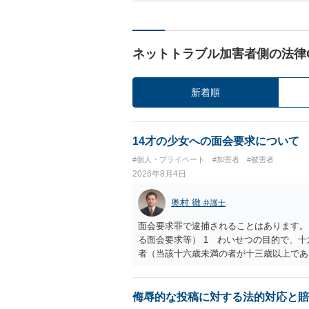
ネットトラブル加害者側の法律
新着順
14才の少女への面会要求について
#個人・プライベート
#加害者
#被害者
2026年8月4日
奥村 徹
弁護士
面会要求罪で逮捕されることはあります。
る面会要求等） 1 わいせつの目的で、
者（当該十六歳未満の者が十三歳以上であ
生まれた者に限る。）は、一年以下の拘禁
又は誘惑して面会を要求すること。 二 
金銭その他の利益を供与し、又はその申込
侮辱的な投稿に対する法的対応と賠
し、よってわいせつの目的で当該十六歳未