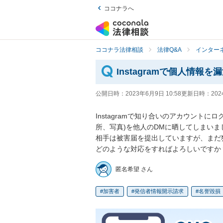
ココナラへ
ココナラ法律相談
法律Q&A
インター
Instagramで個人情報
公開日時：
2023年6月9日 10:58
更新日時：
202
Instagramで知り合いのアカウント
所、写真)を他人のDMに晒してしまいまし
相手は被害届を提出していますが、まだ
どのような対応をすればよろしいですか
匿名希望 さん
加害者
発信者情報開示請求
名誉毀損