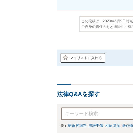
この投稿は、2023年6月9日時
ご自身の責任のもと適法性・有
マイリストに入れる
法律Q&Aを探す
例）
離婚 慰謝料
誹謗中傷
相続 遺産
著作物