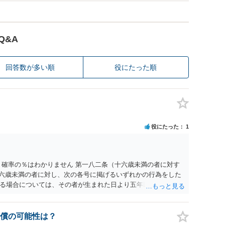
Q&A
回答数が多い順
役にたった順
役にたった
1
 確率の％はわかりません 第一八二条（十六歳未満の者に対す
十六歳未満の者に対し、次の各号に掲げるいずれかの行為をした
る場合については、その者が生まれた日より五年以上前の日に
刑又は五十万円以下の罰金に処する。 一 威迫し、偽計を用い
拒まれたにもかかわらず、反復して面会を要求すること。 三
み若しくは約束をして面会を要求すること。 2前項の罪を犯
償の可能性は？
満の者と面会をした者は、二年以下の拘禁刑又は百万円以下の