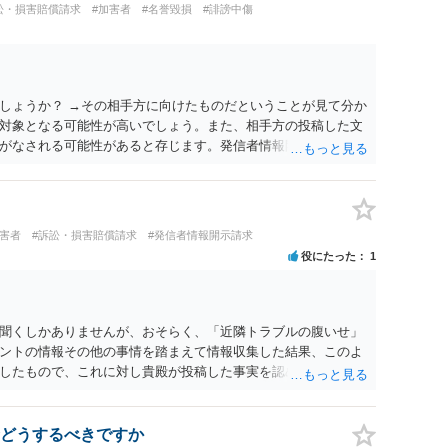
訟・損害賠償請求
#加害者
#名誉毀損
#誹謗中傷
しょうか？ →その相手方に向けたものだということが見て分か
対象となる可能性が高いでしょう。また、相手方の投稿した文
がなされる可能性があると存じます。発信者情報開示請求が進
に、意見照会がなされます。アカウント情報開示の場合は、ア
ます。 また、された場合賠償金はいくらでしょうか。 →ケー
単位まで様々でしょう。裁判外であれば交渉して相手方の請求
しょう。
加害者
#訴訟・損害賠償請求
#発信者情報開示請求
役にたった
1
聞くしかありませんが、おそらく、「近隣トラブルの腹いせ」
ントの情報その他の事情を踏まえて情報収集した結果、このよ
したもので、これに対し貴殿が投稿した事実を認めてしまった
ではないでしょうか。 相手方の動きについても、相手方次第で
するには情報が乏しく、ここで詳細を明らかにすることは事案
接相談した方がよいです。
どうするべきですか