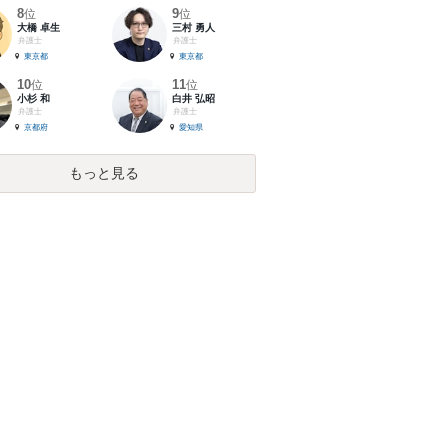
8
9
位
位
大橋 卓生
三村 勇人
弁護士
弁護士
東京都
東京都
10
11
位
位
小杉 和
白井 弘昭
弁護士
弁護士
京都府
愛知県
もっと見る