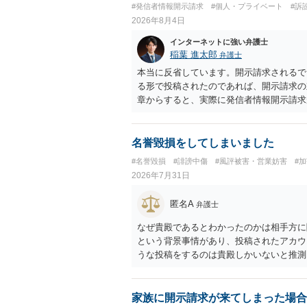
#発信者情報開示請求
#個人・プライベート
#訴
罰金に処する。
2026年8月4日
インターネットに強い弁護士
稲葉 進太郎
弁護士
本当に反省しています。開示請求されるで
る形で投稿されたのであれば、開示請求の
章からすると、実際に発信者情報開示請求
むと、投稿に使った回線の契約者のところ
カウントの登録メールに意見照会がなされ
スバイケースであり、数万円から１００万
名誉毀損をしてしまいました
額から減額することを試みることとなるで
#名誉毀損
#誹謗中傷
#風評被害・営業妨害
#
2026年7月31日
匿名A
弁護士
なぜ貴殿であるとわかったのかは相手方に
という背景事情があり、投稿されたアカウ
うな投稿をするのは貴殿しかいないと推測
ことで「答え合わせ」になってしまったの
すので何とも言えません。公開の場で回答
の特定に繋がってしまうので、弁護士へ直
家族に開示請求が来てしまった場合