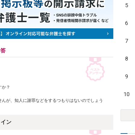
5
6
7
回答
8
9
か？

10
せんが、知人に謝罪などをするつもりはないのでしょう
ライン