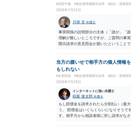
#誹謗中傷
#発信者情報開示請求
#訴訟・損害賠
2026年7月31日
川添 圭
弁護士
事実関係の説明部分の主体（「誰が」「誰
理解が難しいところですが、ご質問の事実
開示請求の意見照会が届いたということで
れ、開示請求者（の代理人弁護士）が、夫
可能性があるように思われます。この場合
者があなたであるという内容とともに、あ
当方の腹いせで相手方の個人情報を
た「相手方の法律事務所」というのがプロ
もしれない
理人の事務所なのかが不明ですが、もし前
#名誉毀損
#発信者情報開示請求
#訴訟・損害賠
者であるなら、夫を被告として提訴に至る
2026年7月29日
状況（別居中なのか、夫婦関係は良好なの
があり、実際にどのような対応がベターな
インターネットに強い弁護士
事実関係を整理した上で弁護士へ直接相談
稲葉 進太郎
弁護士
もし賠償金を請求されたら分割払い（最大
う。 賠償金はいくらくらいになりそうで
す。相手方から相談者様に対し請求がなさ
が開始され、決裂して相手方が訴訟提起を