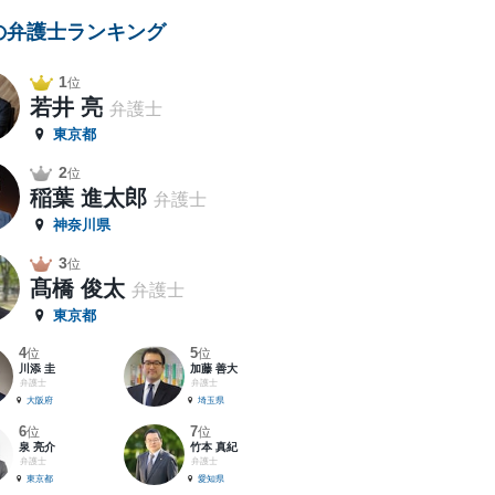
の弁護士ランキング
1
位
若井 亮
弁護士
東京都
2
位
稲葉 進太郎
弁護士
神奈川県
3
位
髙橋 俊太
弁護士
東京都
4
5
位
位
川添 圭
加藤 善大
弁護士
弁護士
大阪府
埼玉県
6
7
位
位
泉 亮介
竹本 真紀
弁護士
弁護士
東京都
愛知県