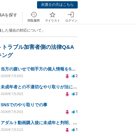
弁護士の方はこちら
&Aを探す
閲覧履歴
マイリスト
ログイン
を漏洩した場合の対応について」
トトラブル加害者側の法律Q&A
キング
当方の腹いせで相手方の個人情報をSNSで晒してしまい名誉毀損させてしまったかもしれない
2
2026年7月29日
未成年者との不適切なやり取りが法に触れる可能性と対処法
2
2026年7月26日
SNSでのやり取りでの事
1
2026年7月25日
アダルト動画購入後に未成年と判明、法的リスクはある？
1
2026年7月21日