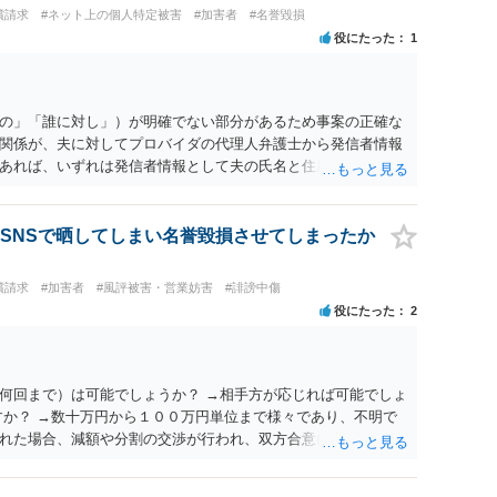
償請求
#ネット上の個人特定被害
#加害者
#名誉毀損
役にたった
1
の」「誰に対し」）が明確でない部分があるため事案の正確な
関係が、夫に対してプロバイダの代理人弁護士から発信者情報
あれば、いずれは発信者情報として夫の氏名と住所が開示さ
に対して内容証明郵便を送ったり訴訟の提起がなされたりする
は、開示請求者（とある女性？）の代理人弁護士へ、実は投稿
なたから連絡することもあり得ます。 夫がクレーム電話を入れ
SNSで晒してしまい名誉毀損させてしまったか
バイダの代理人の事務所であるのか、それとも開示請求者の代
者であれば、書類の再送要請にはあまり意味はなく、一方、後
償請求
#加害者
#風評被害・営業妨害
#誹謗中傷
可能性も考える必要が出てきます。 あなたと夫との夫婦関係の
役にたった
2
か、あなたが夫へ嘘をついたのか等）がよくわからないところ
のかを正確に検討するためには、公開の相談ではなく、詳しい
するべきでしょう。
何回まで）は可能でしょうか？ →相手方が応じれば可能でしょ
すか？ →数十万円から１００万円単位まで様々であり、不明で
れた場合、減額や分割の交渉が行われ、双方合意に至れば支払
選択すれば訴訟の中で解決がなされる流れが通常です。