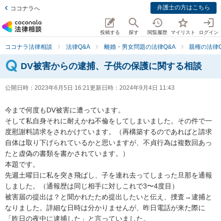
弁護士の方はこちら
ココナラへ
投稿する
探す
閲覧履歴
マイリスト
ログイン
ココナラ法律相談
法律Q&A
離婚・男女問題の法律Q&A
親権の法律Q
DV被害からの逮捕、子供の保護に関する相談
公開日時：
2023年6月5日 16:21
更新日時：
2024年9月4日 11:43
今まで何度もDV被害に遭っています。

そして私自身それに耐えかね不倫をしてしまいました。その件で一
度慰謝料請求をされかけています。（再構築するのであればと請求
自体は取り下げられているかと思いますが、不貞行為は複数回あっ
たと虚偽の書類を書かされています。）

本題です。

先週土曜日に私を突き飛ばし、子を連れ去ってしまった旦那を通報
しました。（通報歴は同じ相手に対しこれで3〜4度目）

被害届の提出は？と聞かれたため提出したいと伝え、捜査→逮捕と
なりました。詳細な日時は分かりませんが、昨日電話が来た際に
「昨日の夜中に逮捕した」と言っていました。
