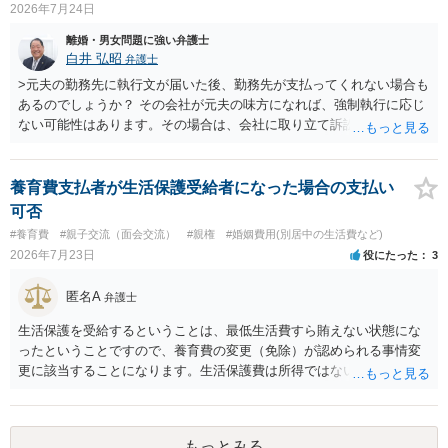
2026年7月24日
離婚・男女問題に強い弁護士
白井 弘昭
弁護士
>元夫の勤務先に執行文が届いた後、勤務先が支払ってくれない場合も
あるのでしょうか？ その会社が元夫の味方になれば、強制執行に応じ
ない可能性はあります。その場合は、会社に取り立て訴訟を行うこと
で、会社から取り立てることができます。 その他、預金を探して差し
押さえ、元夫名義の車の差し押さえ競売などを検討します。 ＞何もで
きなかった場合は、公正証書の原本は戻ってくるのでしょうか？ 取れ
養育費支払者が生活保護受給者になった場合の支払い
ても取れなくても、執行裁判所に原本の還付請求を行えば還付されま
可否
す。 ＞他の弁護士さんに再度依頼できるのでしょうか？ できます。た
#養育費
#親子交流（面会交流）
#親権
#婚姻費用(別居中の生活費など)
だ、取れなかった場合に取り立て訴訟等を起こしてもらえば、他の弁
2026年7月23日
役にたった
3
護士に頼む必要は無いでしょう。 以上、ご参考まで。
匿名A
弁護士
生活保護を受給するということは、最低生活費すら賄えない状態にな
ったということですので、養育費の変更（免除）が認められる事情変
更に該当することになります。生活保護費は所得ではないので、「保
護費から養育費を支払え」という結論にはなりません。ただ、実際に
支払った場合に返還請求権が認められたり役所から何らかのペナルテ
ィが課されたりするわけではなく、「残りのお金で自己責任で生活せ
もっとみる