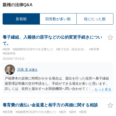
親権の法律Q&A
新着順
回答数が多い順
役にたった順
養子縁組、入籍後の苗字などの公的変更手続きについ
て。
#親権
#婚姻費用(別居中の生活費など)
#親子交流（面会交流）
#養育費
#親族関係
2026年7月31日
川添 圭
弁護士
戸籍謄本の反映に時間がかかる場合は、届出を行った役所へ養子縁組
届受理証明書の交付申請をし、手続ができる場合が多いと思います。
詳しくは、役所と届出すべき関係機関へ問い合わせてください。
養育費の過払い金返還と相手方の再婚に関する相談
#養育費
#婚姻費用(別居中の生活費など)
#裁判
#調停
#親権