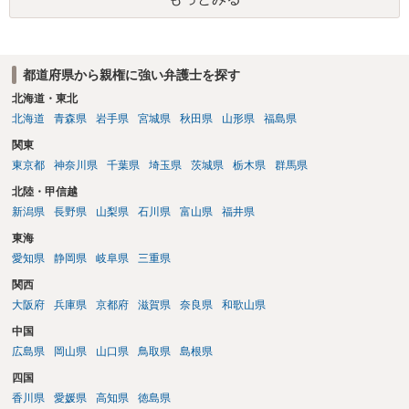
よ」ということになるので、生活保護を受給することになった時はす
みやかに合意のための話し合いあるいは調停申立てをすべきでしょ
う。
都道府県から親権に強い弁護士を探す
北海道・東北
北海道
青森県
岩手県
宮城県
秋田県
山形県
福島県
関東
東京都
神奈川県
千葉県
埼玉県
茨城県
栃木県
群馬県
北陸・甲信越
新潟県
長野県
山梨県
石川県
富山県
福井県
東海
愛知県
静岡県
岐阜県
三重県
関西
大阪府
兵庫県
京都府
滋賀県
奈良県
和歌山県
中国
広島県
岡山県
山口県
鳥取県
島根県
四国
香川県
愛媛県
高知県
徳島県