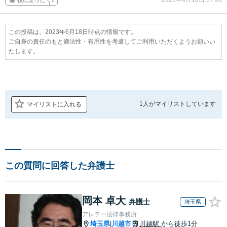
この投稿は、2023年6月18日時点の情報です。
ご自身の責任のもと適法性・有用性を考慮してご利用いただくようお願いい
たします。
1人が
マイリストしています
マイリストに入れる
この質問に回答した弁護士
岡本 卓大
弁護士
埼玉県
アレテー法律事務所
埼玉県
川越市
川越駅
から徒歩1分
|