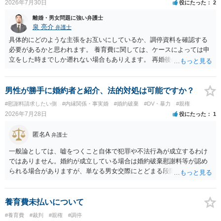
2026年7月30日
役にたった
2
離婚・男女問題に強い弁護士
泉 亮介
弁護士
具体的にどのような主張をお互いにしているか、調停資料を確認する
必要があるかと思われます。 養育費に関しては、ケースによっては申
立をした時までしか遡れない場合もありえます。 再婚後の相手方の行
動がどのようなものであったのかも重要であるため、相手が再婚後の
養育費に関するやりとり等があればそちらについても確認する必要が
あるでしょう。 公開相談の場での回答よりも個別に弁護士にご相談さ
男性が勝手に婚約者と紹介、法的対処は可能ですか？
れることをお勧めいたします。
#慰謝料請求したい側
#内縁関係・事実婚
#婚約破棄
#DV・暴力
#親権
2026年7月28日
役にたった
1
匿名A
弁護士
一般論としては、嘘をつくこと自体で犯罪や不法行為が成立するわけ
ではありません。婚約が成立している場合は婚約破棄慰謝料等が認め
られる場合がありますが、単なる男女交際にとどまる段階の場合、独
身偽装その他貞操権侵害事案は別として、信頼関係破壊行為について
慰謝料は生じないことが多いと思われます。 お怒りはごもっともです
が、仮に交際を進めたとしても後に相手を信頼できなくなる可能性が
養育費未払いについて
高かったということですので、むしろ結婚しなくてよかったと割り切
#養育費
#裁判
#親権
#調停
って、交際を終わらせるのがよいと思います。