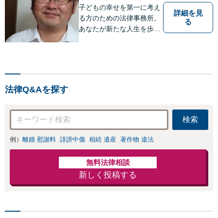
子どもの幸せを第一に考え
詳細を見
る方のための法律事務所。
る
あなたが新たな人生を歩み
出すためのサポートを。
法律Q&Aを探す
検索
例）
離婚 慰謝料
誹謗中傷
相続 遺産
著作物 違法
無料法律相談
新しく投稿する