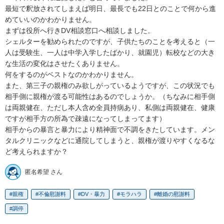
最短で釈放されてしまえば明日、最長でも22日とのことで何から進
めていいのかわかりません。

まずは役所へ行きDV相談窓口へ相談しました。

シェルターを勧められたのですが、子供たちのことを考えると（一
人は受験生、一人は中学入学したばかり、就園児）転校などの大き
な生活の変化はさせたくありません。

何をするのがベストなのかわかりません。

また、第三子の親権のみ欲しがっているようですが、この状況でも
相手側に親権が渡る可能性はあるのでしょうか。（ちなみに相手側
は両親健在、ただし本人含め全員持病あり、私側は両親健在、健康
ですが相手方の所為で疎遠になってしまってます）

相手からの暴言と暴力により精神面で不調をきたしています。メン
タルクリニックなどに通院してしまうと、親権が渡りやすくなるな
ど考えられますか？
匿名希望 さん
親権
不倫慰謝料
DV・暴力
モラハラ
離婚の慰謝料
調停