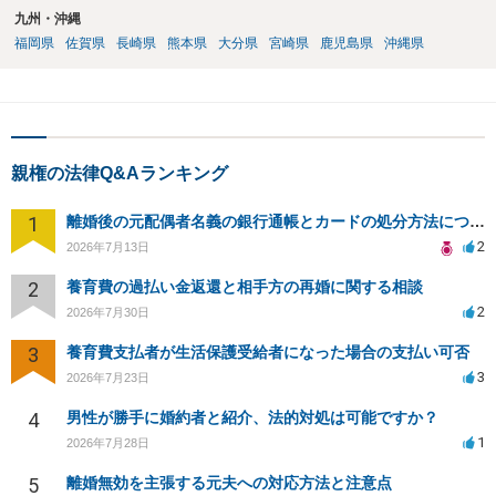
九州・沖縄
福岡県
佐賀県
長崎県
熊本県
大分県
宮崎県
鹿児島県
沖縄県
親権の法律Q&Aランキング
1
離婚後の元配偶者名義の銀行通帳とカードの処分方法について
2
2026年7月13日
2
養育費の過払い金返還と相手方の再婚に関する相談
2
2026年7月30日
3
養育費支払者が生活保護受給者になった場合の支払い可否
3
2026年7月23日
4
男性が勝手に婚約者と紹介、法的対処は可能ですか？
1
2026年7月28日
5
離婚無効を主張する元夫への対応方法と注意点