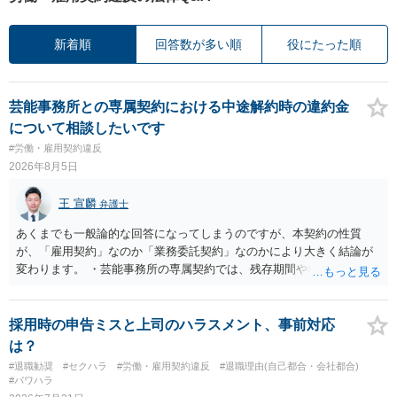
新着順
回答数が多い順
役にたった順
芸能事務所との専属契約における中途解約時の違約金
について相談したいです
#労働・雇用契約違反
2026年8月5日
王 宣麟
弁護士
あくまでも一般論的な回答になってしまうのですが、本契約の性質
が、「雇用契約」なのか「業務委託契約」なのかにより大きく結論が
変わります。 ・芸能事務所の専属契約では、残存期間や報酬額、投下
コストを基準に違約金や損害金を設定する例はあります。ただし、実
務上よくあるからといって当然に適法という意味ではなく、実際の損
害との対応関係や合理性が重要です。 ・違約金に上限がなくても、常
採用時の申告ミスと上司のハラスメント、事前対応
に有効になるわけではありません。契約が労働契約に近い実態なら労
は？
基法16条で無効となる余地があり、そうでなくても、金額が事務所の
#退職勧奨
#セクハラ
#労働・雇用契約違反
#退職理由(自己都合・会社都合)
損害と比べて過大なら無効や減額が争点になります。 ・契約前の修正
#パワハラ
交渉は一般的です。 交渉の方向としては、上限額を設ける、実損害ベ