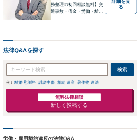
詳細を見
務整理の初回相談無料】交
る
通事故・借金・労働・離
婚・相続問題が得意です。
愛知県常滑市、東海市、知
多市、半田市、大府市、武
豊町、阿久比町、東浦町、
美浜町、南知多町などでお
法律Q&Aを探す
困りの方がいましたらすぐ
にご相談ください。
検索
例）
離婚 慰謝料
誹謗中傷
相続 遺産
著作物 違法
無料法律相談
新しく投稿する
労働・雇用契約違反の法律Q&A