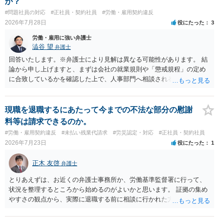
か？
#問題社員の対応
#正社員・契約社員
#労働・雇用契約違反
2026年7月28日
役にたった
3
労働・雇用に強い弁護士
澁谷 望
弁護士
回答いたします。※弁護士により見解は異なる可能性があります。 結
論から申し上げますと、まずは会社の就業規則や「懲戒規程」の定め
に合致しているかを確認した上で、人事部門へ相談されることが最優
先となります。 その上で、いきなりの懲戒解雇は法的ハードルが高い
ものの、重い懲戒処分の対象には十分なり得ます。 名誉や評価の回復
については、会社側に「部下の不正行為による情報漏洩」と正式に認
現職を退職するにあたって今までの不法な部分の慰謝
定させ、誤認した他部署への適切なフォローや周知を求めるのが有効
料等は請求できるのか。
です。 あるいは、懲戒があったことを社内で周知される手続があるの
#労働・雇用契約違反
#未払い残業代請求
#労災認定・対応
#正社員・契約社員
ならば、それにより軽微ながら回復はできるかもしれません。 さらに
2026年7月23日
役にたった
1
個人としても、相手に対してプライバシー侵害等に基づく損害賠償
（慰謝料）を請求する選択肢がありえます（ただし、金額は多額にな
正木 友啓
弁護士
らない可能性があります。）。
とりあえずは、お近くの弁護士事務所か、労働基準監督署に行って、
状況を整理するところから始めるのがよいかと思います。 証拠の集め
やすさの観点から、実際に退職する前に相談に行かれた方がよいかと
思います