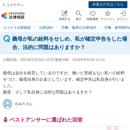
弁護士の方はこちら
ココナラへ
投稿する
探す
閲覧履歴
マイリスト
ログイン
ココナラ法律相談
法律Q&A
労働・雇用の法律Q&A
労働・雇用契約
義母が私の給料をせしめ、私が確定申告をした場
合、法的に問題はありますか？
公開日時：
2023年5月26日 10:07
更新日時：
2024年9月4日 11:43
義母は会社を経営しているのですが、働いた実績もない私への給料
をつけ、義母自身のお金としています。確定申告は私自身が行いま
した。

義母、そして私自身に法的な問題はありますか？
すみの さん
ベストアンサーに選ばれた回答