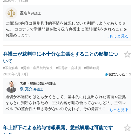
2026年7月31日
ースにする、算定根拠を明確化する、違約金ではなく「合理的な実
費・未回収費用のみ」に限定する、などが典型です。 ・弁護士に契約
匿名A
弁護士
前に契約書の内容をレビューしてもらう価値は十分にあると思われま
す。 争点は、契約類型が雇用か業務委託か、実態として労働者性があ
ご相談の内容は個別具体的事情を確認しないと判断しようがありませ
るか、解除事由が双方にどう定められているか、違約金の算定根拠が
ん。 ココナラで労働問題を取り扱う弁護士に個別相談をされることを
合理的か、という複数論点に分かれます。契約前なら、交渉のパワー
お薦めします。
バランスの問題もありますが、修正余地があるうえ、後から争うより
コストを抑えやすいので、資料等を持参の上弁護士に確認されること
をお勧めします。 ・事務所側の解除でも、解除理由によってはタレン
弁護士が裁判中に不十分な主張をすることの影響につ
ト側に損害賠償が発生する建付けになっていることはあります。ただ
いて
し、事務所側が一方的に解除したのにタレントへ違約金を課す設計
#不当解雇
#労働・雇用契約違反
#経営者・会社側
#退職勧奨
は、合理性や対価性を欠くとして争いやすいです。逆に、タレント側
2026年7月30日
役にたった
1
の重大な契約違反がある場合は、実損害の範囲で請求される可能性は
あります。
労働・雇用に強い弁護士
泉 亮介
弁護士
適切か不適切かはともかくとして、基本的には提出された書面や証拠
をもとに判断されるため、主張内容が噛み合ってないなどの、主張レ
ベルでの整合性の無さ等がないのであれば、その発言のみで大きく不
利になるということはないように思われます。
年上部下による給与情報暴露、懲戒解雇は可能です