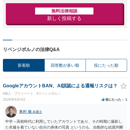
無料法律相談
新しく投稿する
リベンジポルノの法律Q&A
新着順
回答数が多い順
役にたった順
GoogleアカウントBAN、AI誤認による通報リスクは？
#個人・プライベート
#リベンジポルノ
2026年8月4日
役にたった
1
奥村 徹
弁護士
中学～高校時代に利用していたアカウントであり、その時期に撮影し
た衣服を着ていない自分の身体の写真 というのも、自動的な絵面判断