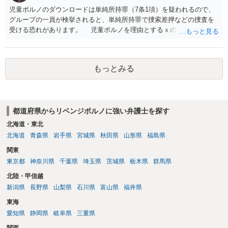
児童ポルノのダウンロードは単純所持罪（7条1項）を疑われるので、
グループの一員が検挙されると、単純所持罪で捜索差押などの捜査を
受ける恐れがあります。 児童ポルノを理由とするｘのアカウント凍
結は日本警察に通報されることがあって（確率はわかりませんが実例
は珍しくない）、これも捜索差押を受けるおそれがあります
もっとみる
都道府県からリベンジポルノに強い弁護士を探す
北海道・東北
北海道
青森県
岩手県
宮城県
秋田県
山形県
福島県
関東
東京都
神奈川県
千葉県
埼玉県
茨城県
栃木県
群馬県
北陸・甲信越
新潟県
長野県
山梨県
石川県
富山県
福井県
東海
愛知県
静岡県
岐阜県
三重県