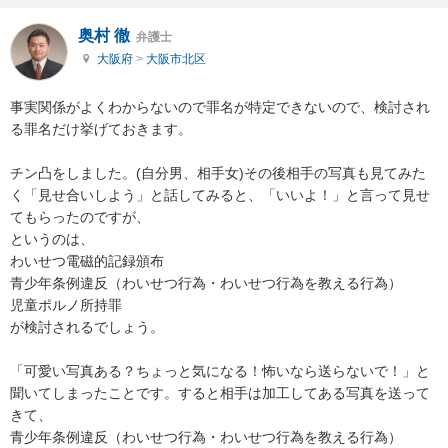
奥村 徹
弁護士
大阪府
>
大阪市北区
事実関係がよくわからないので罪名が特定できないので、検討され
る罪名だけ挙げておきます。

チン凸をしました。(自分男、相手女)その後相手の写真も見てみた
く「見せ合いしよう」と話してみると、「いいよ！」と言って見せ
てもらったのですが、

というのは、

わいせつ電磁的記録頒布

青少年条例違反（わいせつ行為・わいせつ行為を教える行為）

児童ポルノ所持罪

が検討されるでしょう。

「可愛い写真ある？ちょっと気になる！怖いなら送らないで！」と
聞いてしまったことです。すると相手は加工してある写真を送って
きて、

青少年条例違反（わいせつ行為・わいせつ行為を教える行為）
