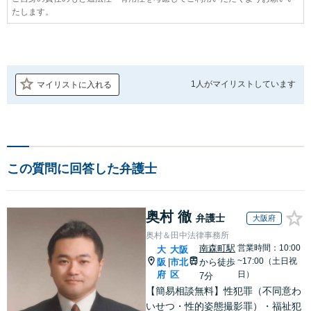
たします。
1人が
マイリストしています
マイリストに入れる
この質問に回答した弁護士
奥村 徹
弁護士
大阪府
奥村＆田中法律事務所
南森町駅
営業時間：10:00
大
大阪
~17:00（土日祝
阪
市北
から徒歩
|
府
区
日）
7分
【簡易相談無料】性犯罪（不同意わ
いせつ・性的姿態撮影罪）・福祉犯