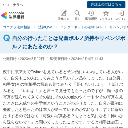
弁護士の方はこちら
ココナラへ
投稿する
探す
閲覧履歴
マイリスト
ログイン
ココナラ法律相談
法律Q&A
インターネットの法律Q&A
リベンジポ
自分の行ったことは児童ポルノ所持やリベンジポ
ルノにあたるのか？
公開日時：
2023年5月12日 11:52
更新日時：
2024年9月4日 11:43
夜中に裏アカでTwitterを見ているとチン凸にいいねしている人がい
て、自分もこの人にしてみようと思いチン凸をしました。(自分男、
相手女)その後相手の写真も見てみたく「見せ合いしよう」と話して
みると、「いいよ！」と言って見せてもらったのですが、顔つきの
写真が送られてきてその後にその人の他のツイートやその写真を見
たときに未成年の中学生ということがわかりました。自分が最初に
失敗したと思ったのは本人が送っているのか気になり、すぐに辞め
たりするのではなく「可愛い写真ある？ちょっと気になる！怖いな
ら送らないで！」と聞いてしまったことです。すると相手は加工し