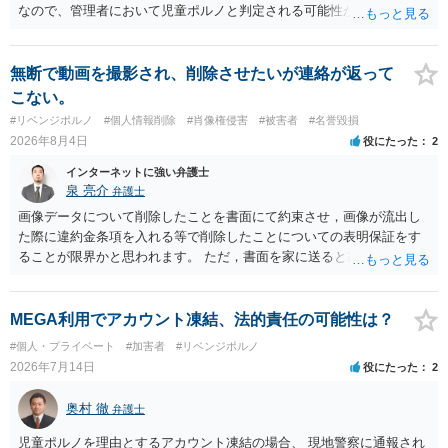
なので、管理者において児童ポルノと判定される可能性があります。
日本警察に連絡される可能性はあるでしょう。
無断で動画を撮影され、削除させたいが連絡が返って
こない。
#リベンジポルノ
#個人情報削除
#肖像権侵害
#被害者
#名誉毀損
2026年8月4日
役にたった
2
インターネットに強い弁護士
泉 亮介
弁護士
画像データについて削除したことを書面にて約束させ，画像が流出し
た際に違約金条項を入れる等で削除したことについての表明保証をす
ることが限界かと思われます。 ただ，書面を家に送ると家族に不貞行
為が発覚しご自身が慰謝料請求を受けるリスクがあるため，書面で削
除等を求めることは避けたほうが良いかと思われます。
MEGA利用でアカウント凍結、法的責任の可能性は？
#個人・プライベート
#加害者
#リベンジポルノ
2026年7月14日
役にたった
2
奥村 徹
弁護士
児童ポルノを理由とするアカウント凍結の場合、 現地警察に通報され