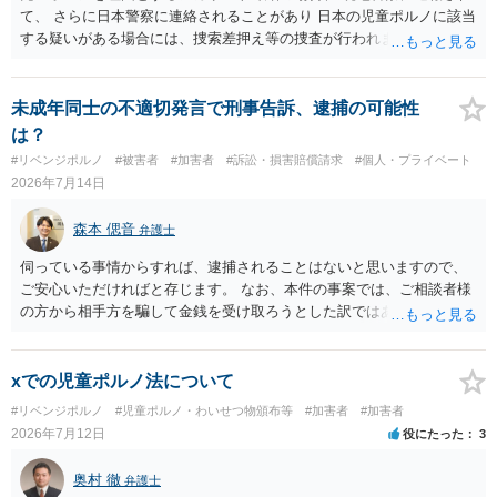
て、 さらに日本警察に連絡されることがあり 日本の児童ポルノに該当
する疑いがある場合には、捜索差押え等の捜査が行われます。 実際に
捜索された人もいますので、 対応については、弁護士に直接相談して
ください。
未成年同士の不適切発言で刑事告訴、逮捕の可能性
は？
#リベンジポルノ
#被害者
#加害者
#訴訟・損害賠償請求
#個人・プライベート
2026年7月14日
森本 偲音
弁護士
伺っている事情からすれば、逮捕されることはないと思いますので、
ご安心いただければと存じます。 なお、本件の事案では、ご相談者様
の方から相手方を騙して金銭を受け取ろうとした訳ではありませんの
で、詐欺罪が 成立する余地はないと考えます。 以上ご参考までに。
xでの児童ポルノ法について
#リベンジポルノ
#児童ポルノ・わいせつ物頒布等
#加害者
#加害者
2026年7月12日
役にたった
3
奥村 徹
弁護士