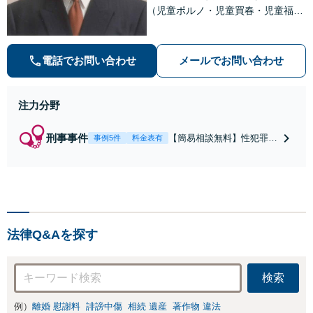
（児童ポルノ・児童買春・児童福祉
法・青少年条例）・ネット犯罪（名
誉毀損・わいせつ物・不正アクセス
等）に非常に詳しい弁護士です
電話でお問い合わせ
メールでお問い合わせ
注力分野
刑事事件
【簡易相談無料】性犯罪
事例5件
料金表有
（不同意性交・不同意わい
せつ）・福祉犯（児童ポル
ノ・児童買春・児童福祉
法・青少年条例）・ネット
犯罪（名誉毀損・わいせつ
物・不正アクセス・リベン
法律Q&Aを探す
ジポルノ罪等）に非常に詳
しい弁護士です
検索
例）
離婚 慰謝料
誹謗中傷
相続 遺産
著作物 違法