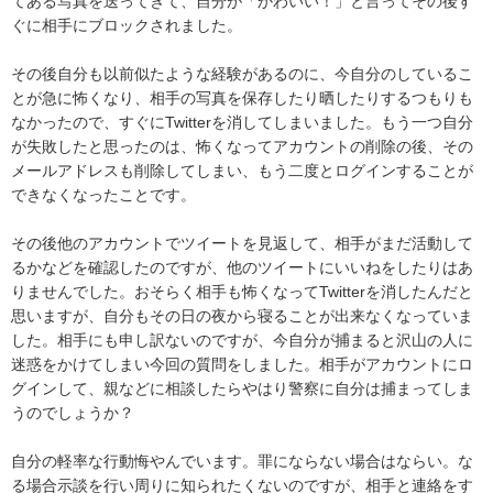
てある写真を送ってきて、自分が「かわいい！」と言ってその後す
ぐに相手にブロックされました。

その後自分も以前似たような経験があるのに、今自分のしているこ
とが急に怖くなり、相手の写真を保存したり晒したりするつもりも
なかったので、すぐにTwitterを消してしまいました。もう一つ自分
が失敗したと思ったのは、怖くなってアカウントの削除の後、その
メールアドレスも削除してしまい、もう二度とログインすることが
できなくなったことです。

その後他のアカウントでツイートを見返して、相手がまだ活動して
るかなどを確認したのですが、他のツイートにいいねをしたりはあ
りませんでした。おそらく相手も怖くなってTwitterを消したんだと
思いますが、自分もその日の夜から寝ることが出来なくなっていま
した。相手にも申し訳ないのですが、今自分が捕まると沢山の人に
迷惑をかけてしまい今回の質問をしました。相手がアカウントにロ
グインして、親などに相談したらやはり警察に自分は捕まってしま
うのでしょうか？

自分の軽率な行動悔やんでいます。罪にならない場合はならい。な
る場合示談を行い周りに知られたくないのですが、相手と連絡をす