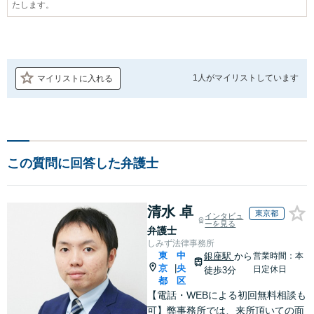
たします。
1人が
マイリストしています
マイリストに入れる
この質問に回答した弁護士
清水 卓
東京都
インタビュ
ーを見る
弁護士
しみず法律事務所
東
中
銀座駅
から
営業時間：本
京
央
|
日定休日
徒歩3分
都
区
【電話・WEBによる初回無料相談も
可】弊事務所では、来所頂いての面