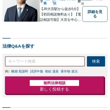
|
県
区
分
【子連れ相談可】
【JR大宮駅から徒歩5分】
詳細を見
【初回相談無料あり】【電
る
話相談可能】大宮を中心
に、さいたま市、川口市、
蕨市、草加市、川越市、上
尾市、蓮田市、白岡市、鴻
巣市、久喜市、所沢市等の
法律Q&Aを探す
方々からご相談いただいて
おります。
検索
例）
離婚 慰謝料
誹謗中傷
相続 遺産
著作物 違法
無料法律相談
新しく投稿する