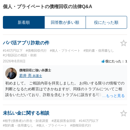
個人・プライベートの債権回収の法律Q&A
新着順
回答数が多い順
役にたった順
パパ活アプリ詐欺の件
#140万円以下
#債権回収代行
#個人・プライベート
#契約書・借用書なし
#少額訴訟の相談・依頼
2026年8月8日
役にたった
1
債権回収に強い弁護士
若井 亮
弁護士
初めまして。 ご相談内容を拝見しました。 お伺いする限りの情報での
判断となるため断言はできかねますが、同様のトラブルについてご相
談をいただいており、詐欺を含むトラブルに該当する可能性があるで
しょう。 返金の請求にあたっては、相手方の身元を特定する必要があ
ります。 お金を渡した方法が現金手渡しではなく、指定口座への振込
であるならば、相手方の身元を特定できる可能性もあるでしょう。 い
未払い金に関する相談
ずれにせよ、まずは速やかに最寄りの警察署に被害相談に行くことを
#相手(債務者)の所在・財産調査
#遅延損害金回収
#140万円以下
お勧めします。
#契約書・借用書なし
#個人・プライベート
#債権回収代行