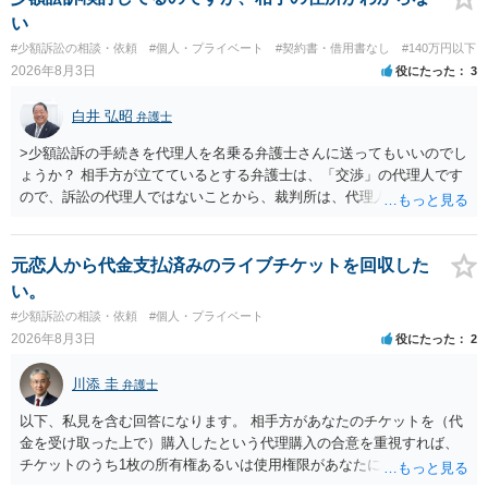
を求める民事訴訟、支払督促その他必要な法的手続を直ちに講じま
い
す。 その際には、訴訟に要する費用その他法令上認められる金員につ
#少額訴訟の相談・依頼
#個人・プライベート
#契約書・借用書なし
#140万円以下
いても併せて請求する予定ですので、あらかじめ申し添えます。 本件
2026年8月3日
役にたった
3
は、貴殿自らが契約を解約したことによって生じた返還義務の履行を
求めるものにすぎません。貴殿の仕入先との取引関係や返金時期など
白井 弘昭
弁護士
の内部事情は、私に対する返還義務の発生や履行時期には何ら影響を
及ぼすものではありません。 これ以上、本件の解決を不必要に遅延さ
>少額訟訴の手続きを代理人を名乗る弁護士さんに送ってもいいのでし
せることなく、誠意をもって速やかに返金手続を履行されるよう、強
ょうか？ 相手方が立てているとする弁護士は、「交渉」の代理人です
く求めます。 以上
ので、訴訟の代理人ではないことから、裁判所は、代理人宛ての訴状
を受け取ることは無いと思われます。 なお、交渉段階で代理人が就い
ている場合は、相手方（被告）の住所で訴状を作成提出し、裁判所に
代理人が就いていたことを知らせると（訴状の記載内容から明らかな
元恋人から代金支払済みのライブチケットを回収した
場合も）、裁判所が当該代理人弁護士に事前連絡し、引き続き訴訟も
い。
受任するかを聞いたうえで、受任の意志が明らかになったところで、
#少額訴訟の相談・依頼
#個人・プライベート
直接被告に送達するのではなく、代理人に訴状の受領を促すこともあ
2026年8月3日
役にたった
2
ります。 ラインのやり取りでしか証拠がないと、実際の本人性が明ら
かではありません。もちろん弁護士（２０万円の請求で代理人弁護士
川添 圭
弁護士
に委任するかも疑わしいのですが）も住所は明らかにしないでしょ
う。 何か本人を示す事実（振込先などの情報）から、相手の住所等の
以下、私見を含む回答になります。 相手方があなたのチケットを（代
情報を割り出していくしかないように思えます。 以上、ご参考まで。
金を受け取った上で）購入したという代理購入の合意を重視すれば、
チケットのうち1枚の所有権あるいは使用権限があなたにあり、チケッ
トの引渡しを求める権利があるという主張が認められやすいといえま