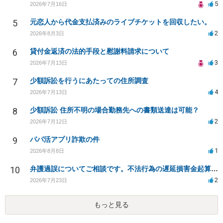
5
2026年7月16日
5
元恋人から代金支払済みのライブチケットを回収したい。
2
2026年8月3日
6
貸付金返済の法的手段と慰謝料請求について
3
2026年7月13日
7
少額訴訟を行うにあたっての住所調査
4
2026年7月13日
8
少額訴訟 住所不明の場合勤務先への書類送達は可能？
2
2026年7月12日
9
パパ活アプリ詐欺の件
1
2026年8月8日
10
弁護過誤についてご相談です。不法行為の遅延損害金起算日について。
2
2026年7月23日
もっと見る