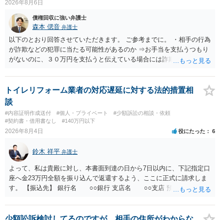
2026年8月6日
債権回収に強い弁護士
森本 偲音
弁護士
以下のとおり回答させていただきます。 ご参考までに。 ・相手の行為
が詐欺などの犯罪に当たる可能性があるのか ⇒お手当を支払うつもり
がないのに、３０万円を支払うと伝えている場合には詐欺罪に該当す
る可能性があります。 ・未払い金を回収するためにどのような法的手
段が取れるのか ⇒契約に基づく履行請求として３０万円を請求するこ
とが考えられますが、 パパ活の契約は、売春防止法に抵触する契約
トイレリフォーム業者の対応遅延に対する法的措置相
であるため、公序良俗に反する契約として 民法上無効（民法９０
談
条）となるため、相手方に請求できない可能性が高いです。 ・相手の
#内容証明作成送付
#個人・プライベート
#少額訴訟の相談・依頼
氏名や住所が分からない状態でも対応可能なのか ⇒訴訟等の裁判上の
#契約書・借用書なし
#140万円以下
手続を利用する場合には、原則として相手方の住所・氏名を把握して
2026年8月4日
役にたった
6
いる必要があります。
鈴木 祥平
弁護士
よって、私は貴殿に対し、本書面到達の日から7日以内に、下記指定口
座へ金23万円全額を振り込んで返還するよう、ここに正式に請求しま
す。 【振込先】 銀行名 ○○銀行 支店名 ○○支店 預金種別 普通
口座番号 ○○○○○○○ 口座名義 ○○○○ 万一、上記期限までに返金がな
されない場合には、貴殿には任意に返金する意思がないものと判断
し、やむを得ず、返還金23万円及びこれに対する遅延損害金の支払い
少額訟訴検討してるのですが、相手の住所がわからな