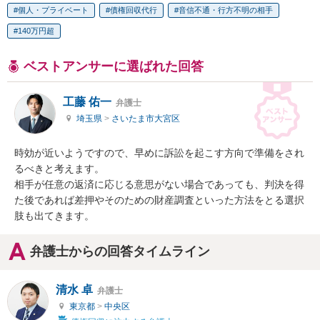
個人・プライベート
債権回収代行
音信不通・行方不明の相手
140万円超
ベストアンサーに選ばれた回答
工藤 佑一
弁護士
埼玉県
>
さいたま市大宮区
時効が近いようですので、早めに訴訟を起こす方向で準備をされ
るべきと考えます。

相手が任意の返済に応じる意思がない場合であっても、判決を得
た後であれば差押やそのための財産調査といった方法をとる選択
肢も出てきます。
弁護士からの回答タイムライン
清水 卓
弁護士
東京都
>
中央区