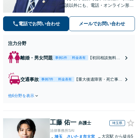
談以外にも、電話・オンライン形式
での初回無料相談も実施中。すぐに
弁護士にご相談頂くことで、今のご
電話でお問い合わせ
メールでお問い合わせ
不安が和らぐとともに、問題解決の
ために前に進むことができます。
注力分野
離婚・男女問題
【初回相談無料】
事例1件
料金表有
【電話・オンライ
ン相談対応】あな
たにとって有利な
交通事故
【重大後遺障害・死亡事案
事例7件
料金表有
条件で離婚ができ
などの実績多数】「被害者
るよう、経験豊富
救済を第一に」一日でも早
な弁護士が多角的
他6分野を表示
く日常を取り戻せるよう、
な視点でアドバイ
私が力になります【初回相
ス「親権・監護
談無料】【電話・オンライ
権・面会交流に実
ン相談対応】「スピード対
績あり」子の引渡
工藤 佑一
応・納得できる解決を」
弁護士
埼玉県
し・認知・親子関
「刑事裁判のニーズにも対
法律事務所SAI
係不存在確認など
応」【休日・夜間相談可】
大宮駅
から徒歩5
埼玉
さいたま市大宮
もご相談下さい