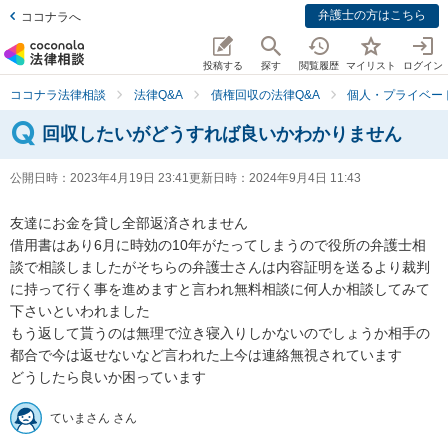
弁護士の方はこちら
ココナラへ
投稿する
探す
閲覧履歴
マイリスト
ログイン
ココナラ法律相談
法律Q&A
債権回収の法律Q&A
個人・プライベー
回収したいがどうすれば良いかわかりません
公開日時：
2023年4月19日 23:41
更新日時：
2024年9月4日 11:43
友達にお金を貸し全部返済されません

借用書はあり6月に時効の10年がたってしまうので役所の弁護士相
談で相談しましたがそちらの弁護士さんは内容証明を送るより裁判
に持って行く事を進めますと言われ無料相談に何人か相談してみて
下さいといわれました

もう返して貰うのは無理で泣き寝入りしかないのでしょうか相手の
都合で今は返せないなど言われた上今は連絡無視されています

どうしたら良いか困っています
ていまさん さん