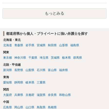
す。 一方、このチケット購入には「相手方と一緒に行く」という合意
も付随していたことを無視することができません。こちらを重視すれ
もっとみる
ば、交際を終了させたことにより「一緒に行く」という結果の実現に
重大な障害が発生しており、当然にチケットを引き渡すべきといえる
かは微妙であり、むしろ返金すべきとするのが当事者の合理的意思に
合致するのではないか、という判断に傾くことになると思います。 例
都道府県から個人・プライベートに強い弁護士を探す
えば、当該チケットが座席指定である場合、交際を解消した2人が当日
隣り合わせになることは避けたいという心理が働くことも無理からぬ
北海道・東北
ところです。一方、チケットがエリア指定のアリーナ席であれば隣り
北海道
青森県
岩手県
宮城県
秋田県
山形県
福島県
合わせにならずに済むかもしれませんし、そのチケットが入手困難で
関東
あったり特別席であったりすれば、判断は変わってくるかもしれませ
東京都
神奈川県
千葉県
埼玉県
茨城県
栃木県
群馬県
ん。当該チケットがチケット転売防止法に規定する特定興行入場券に
該当し、券面上使用者が指定されている場合には、チケット引渡し以
北陸・甲信越
外に選択肢がない場合もあるでしょう。 このように、本件の紛争は、
新潟県
長野県
山梨県
石川県
富山県
福井県
法的には「当事者の合理的意思」がどこにあるのかを追求した解決が
東海
必要になると思われます。なかなか難しい問題なので、弁護士によっ
ても回答は異なるかもしれません。
愛知県
静岡県
岐阜県
三重県
関西
大阪府
兵庫県
京都府
滋賀県
奈良県
和歌山県
中国
広島県
岡山県
山口県
鳥取県
島根県