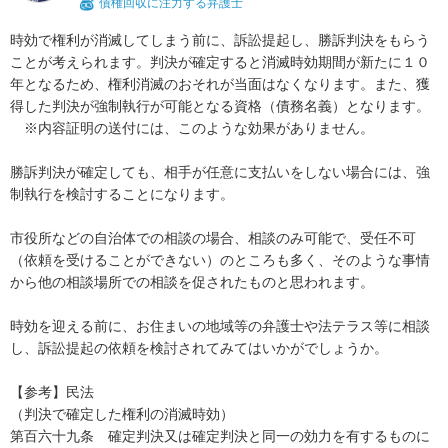
債権回収に注力する弁護士
時効で権利が消滅してしまう前に、訴訟提起し、勝訴判決をもらう
ことが考えられます。判決が確定すると消滅時効期間が新たに１０
年となるため、権利消滅のおそれが当面はなくなります。また、獲
得した判決が強制執行が可能となる資格（債務名義）となります。

　※内容証明の送付には、このような効果がありません。

勝訴判決が確定しても、相手が任意に支払いをしない場合には、強
制執行を検討することになります。

市役所などの自治体での相談の場合、相談のみ可能で、受任不可
（依頼を受けることができない）のところも多く、そのような事情
から他の相談場所での相談を促されたものと思われます。

時効を迎える前に、お住まいの地域等の弁護士や法テラス等に相談
し、訴訟提起の依頼を検討されてみてはいかがでしょうか。

【参考】民法

（判決で確定した権利の消滅時効）

第百六十九条　確定判決又は確定判決と同一の効力を有するものに