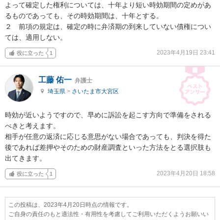
よって確定した権利については、十年より短い時効期間の定めがあ
るものであっても、その時効期間は、十年とする。

２　前項の規定は、確定の時に弁済期の到来していない債権につい
ては、適用しない。
2023年4月19日 23:41
役に立った
1
工藤 佑一
弁護士
埼玉県
>
さいたま市大宮区
時効が近いようですので、早めに訴訟を起こす方向で準備をされる
べきと考えます。

相手が任意の返済に応じる意思がない場合であっても、判決を得た
後であれば差押やそのための財産調査といった方法をとる選択肢も
出てきます。
2023年4月20日 18:58
役に立った
1
この投稿は、2023年4月20日時点の情報です。
ご自身の責任のもと適法性・有用性を考慮してご利用いただくようお願いい