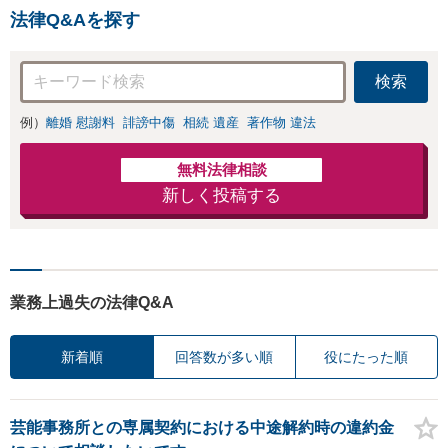
法律Q&Aを探す
検索
例）
離婚 慰謝料
誹謗中傷
相続 遺産
著作物 違法
無料法律相談
新しく投稿する
業務上過失の法律Q&A
新着順
回答数が多い順
役にたった順
芸能事務所との専属契約における中途解約時の違約金