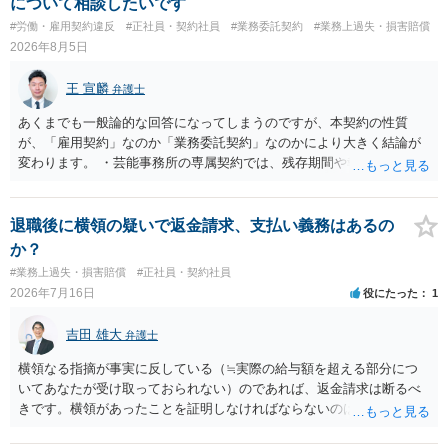
について相談したいです
#労働・雇用契約違反
#正社員・契約社員
#業務委託契約
#業務上過失・損害賠償
2026年8月5日
王 宣麟
弁護士
あくまでも一般論的な回答になってしまうのですが、本契約の性質
が、「雇用契約」なのか「業務委託契約」なのかにより大きく結論が
変わります。 ・芸能事務所の専属契約では、残存期間や報酬額、投下
コストを基準に違約金や損害金を設定する例はあります。ただし、実
務上よくあるからといって当然に適法という意味ではなく、実際の損
害との対応関係や合理性が重要です。 ・違約金に上限がなくても、常
退職後に横領の疑いで返金請求、支払い義務はあるの
に有効になるわけではありません。契約が労働契約に近い実態なら労
か？
基法16条で無効となる余地があり、そうでなくても、金額が事務所の
#業務上過失・損害賠償
#正社員・契約社員
損害と比べて過大なら無効や減額が争点になります。 ・契約前の修正
2026年7月16日
役にたった
1
交渉は一般的です。 交渉の方向としては、上限額を設ける、実損害ベ
ースにする、算定根拠を明確化する、違約金ではなく「合理的な実
吉田 雄大
弁護士
費・未回収費用のみ」に限定する、などが典型です。 ・弁護士に契約
前に契約書の内容をレビューしてもらう価値は十分にあると思われま
横領なる指摘が事実に反している（≒実際の給与額を超える部分につ
す。 争点は、契約類型が雇用か業務委託か、実態として労働者性があ
いてあなたが受け取っておられない）のであれば、返金請求は断るべ
るか、解除事由が双方にどう定められているか、違約金の算定根拠が
きです。横領があったことを証明しなければならないのは会社側なの
合理的か、という複数論点に分かれます。契約前なら、交渉のパワー
で、あなたが証明をする必要はありません。
バランスの問題もありますが、修正余地があるうえ、後から争うより