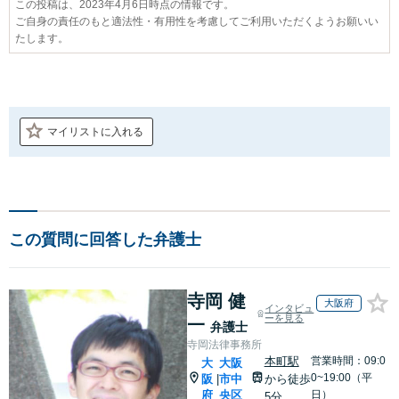
この投稿は、2023年4月6日時点の情報です。
ご自身の責任のもと適法性・有用性を考慮してご利用いただくようお願いい
たします。
マイリストに入れる
この質問に回答した弁護士
寺岡 健
大阪府
インタビュ
ーを見る
一
弁護士
寺岡法律事務所
本町駅
営業時間：09:0
大
大阪
0~19:00（平
阪
市中
から徒歩
|
府
央区
日）
5分