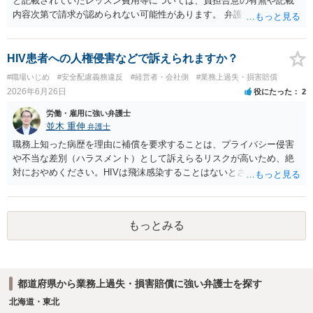
と記載されていたレッスン費用等については、負担合意の有無や記載
退時の扱いについて親権者に説明されていたかも確認すべきです。 現
内容次第で請求が認められない可能性があります。 弁護士対応を示唆
時点では、安易に支払義務を認めず、契約書、募集記事、LINE等を保
されている状況ですので、ご自身で対応する前にお早めに弁護士にご
存したうえで、請求費目、金額、根拠資料の明示を求めるのがよいと
相談されることをおすすめします。
思います。回答前に弁護士へ相談することをおすすめします。
HIV患者への人権侵害などで訴えられますか？
#職場いじめ
#安全配慮義務違反
#経営者・会社側
#業務上過失・損害賠償
2026年6月26日
役にたった
2
労働・雇用に強い弁護士
並木 重伸
弁護士
職務上知った病歴を理由に補償を要求することは、プライバシー侵害
や不当な差別（ハラスメント）として訴えらるリスクが高いため、絶
対におやめください。HIVは飛沫感染することはないとされています。
どうしても気になる場合は、病名等は一切出さず、咳が多いことなど
について、一般的な衛生問題として会社に相談されることをお勧めし
ます。
もっとみる
都道府県から業務上過失・損害賠償に強い弁護士を探す
北海道・東北