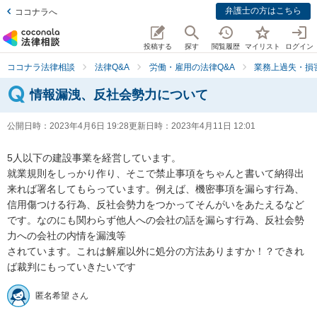
弁護士の方はこちら
ココナラへ
投稿する
探す
閲覧履歴
マイリスト
ログイン
ココナラ法律相談
法律Q&A
労働・雇用の法律Q&A
業務上過失・損
情報漏洩、反社会勢力について
公開日時：
2023年4月6日 19:28
更新日時：
2023年4月11日 12:01
5人以下の建設事業を経営しています。

就業規則をしっかり作り、そこで禁止事項をちゃんと書いて納得出
来れば署名してもらっています。例えば、機密事項を漏らす行為、
信用傷つける行為、反社会勢力をつかってそんがいをあたえるなど
です。なのにも関わらず他人への会社の話を漏らす行為、反社会勢
力への会社の内情を漏洩等

されています。これは解雇以外に処分の方法ありますか！？できれ
ば裁判にもっていきたいです
匿名希望 さん