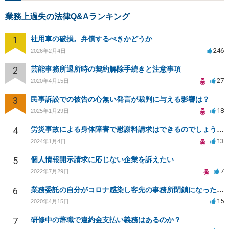
業務上過失の法律Q&Aランキング
1
社用車の破損。弁償するべきかどうか
246
2026年2月4日
2
芸能事務所退所時の契約解除手続きと注意事項
27
2020年4月15日
3
民事訴訟での被告の心無い発言が裁判に与える影響は？
18
2025年1月29日
4
労災事故による身体障害で慰謝料請求はできるのでしょうか？
13
2024年1月4日
5
個人情報開示請求に応じない企業を訴えたい
7
2022年7月29日
6
業務委託の自分がコロナ感染し客先の事務所閉鎖になったら損害賠償請求されますか？
15
2020年4月15日
7
研修中の辞職で違約金支払い義務はあるのか？