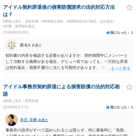
コストを抑えやすいので、資料等を持参の上弁護士に確認されること
アイドル契約辞退後の損害賠償請求の法的対応方法
をお勧めします。 ・事務所側の解除でも、解除理由によってはタレン
は？
ト側に損害賠償が発生する建付けになっていることはあります。ただ
#業務上過失・損害賠償
#業務委託契約
#退職理由(自己都合・会社都合)
し、事務所側が一方的に解除したのにタレントへ違約金を課す設計
#労働・雇用契約違反
は、合理性や対価性を欠くとして争いやすいです。逆に、タレント側
2026年6月28日
役にたった
1
の重大な契約違反がある場合は、実損害の範囲で請求される可能性は
あります。
匿名A
弁護士
契約書の内容を確認する必要がありますが、契約期間中にメンバーと
して活動する義務がある場合、デビュー前であっても、一方的な辞退
は契約違反・債務不履行に当たる可能性があります。 そのため、運営
側に損害賠償請求の余地が全くないとはいえません。新メンバー募集
費用、ライブ準備費用、レッスン関係費用なども、辞退によって実際
に追加で発生した合理的費用であれば、損害として主張される可能性
アイドル事務所契約辞退による損害賠償の法的対応相
があります。 もっとも、運営側の請求額がそのまま認められるわけで
談
はありません。各費目について、具体的な損害、金額、辞退との因果
#業務上過失・損害賠償
関係を示す必要があります。特に「レッスン費用無料」と表示されて
2026年6月27日
役にたった
1
いた場合、辞退後に講師代やスタジオ代を当然に全額請求できるかは
慎重な検討が必要です。 また「家庭の事情」が正当な辞退理由になる
本庄 卓磨
弁護士
かは、その具体的内容によります。介護、転居、健康問題など、活動
継続が客観的に困難といえる事情があるかが重要です。 未成年であれ
事務所の請求がすべて認められるとは限らず、特に募集時に「免除」
ば、契約時に親権者の同意があったか、契約期間・活動義務・中途辞