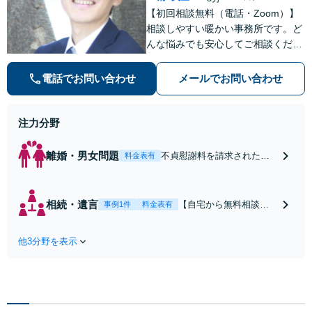
【初回相談無料（電話・Zoom）】
相談しやすい暖かい事務所です。ど
んな悩みでも安心してご相談くださ
い。【全国どこからでも相談可
能！】【弁護士×社労士の高い専門
電話でお問い合わせ
メールでお問い合わせ
性】
注力分野
離婚・男女問題
不貞慰謝料を請求された方
料金表有
へ｜請求額は減額できる可
能性があります｜相手との
直接やり取り不要｜Zoomで
相続・遺言
【自宅から無料相談可
事例1件
料金表有
初回無料相談｜全国対応
能】【本町駅・堺筋本
町駅】遺言書作成・相
他3分野を表示
続問題の解決は、専門
家である弁護士にお任
せください