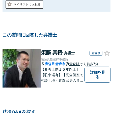
マイリストに入れる
この質問に回答した弁護士
須藤 真悟
弁護士
青森県
須藤真悟法律事務所
青森県
青森市
青森駅
から徒歩7分
|
【弁護士歴１５年以上】
詳細を見
【駐車場有】【完全個室で
る
相談】地元青森出身の弁護
士として、相談にお越しく
ださった方々が、平穏な日
常を取り戻すことができる
ように、迅速に、そして真
剣に取り組みます。皆様が
法律Q&Aを探す