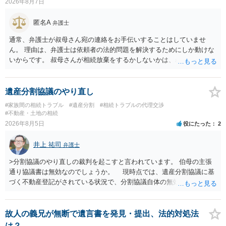
2026年8月7日
匿名A
弁護士
通常、弁護士が叔母さん宛の連絡をお手伝いすることはしていませ
ん。 理由は、弁護士は依頼者の法的問題を解決するためにしか動けな
いからです。 叔母さんが相続放棄をするかしないかは、叔母さん自身
の法律問題になります。
遺産分割協議のやり直し
#家族間の相続トラブル
#遺産分割
#相続トラブルの代理交渉
#不動産・土地の相続
2026年8月5日
役にたった
2
井上 祐司
弁護士
>分割協議のやり直しの裁判を起こすと言われています。 伯母の主張
通り協議書は無効なのでしょうか。 現時点では、遺産分割協議に基
づく不動産登記がされている状況で、分割協議自体の無効を裁判所が
認めたわけではないので、分割協議の効力に影響はありません。 先
方の訴訟の主張及び立証次第ですが、 ・御祖母様の認知能力に関する
医師の意見書、筆跡鑑定 が提出されればその効力が否定される可能性
故人の義兄が無断で遺言書を発見・提出、法的対処法
はありますが、 ・伯母様自身が分割協議に加わっていること ・御祖母
は？