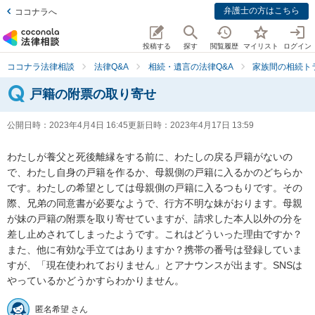
弁護士の方はこちら
ココナラへ
投稿する
探す
閲覧履歴
マイリスト
ログイン
ココナラ法律相談
法律Q&A
相続・遺言の法律Q&A
家族間の相続ト
戸籍の附票の取り寄せ
公開日時：
2023年4月4日 16:45
更新日時：
2023年4月17日 13:59
わたしが養父と死後離縁をする前に、わたしの戻る戸籍がないの
で、わたし自身の戸籍を作るか、母親側の戸籍に入るかのどちらか
です。わたしの希望としては母親側の戸籍に入るつもりです。その
際、兄弟の同意書が必要なようで、行方不明な妹がおります。母親
が妹の戸籍の附票を取り寄せていますが、請求した本人以外の分を
差し止めされてしまったようです。これはどういった理由ですか？
また、他に有効な手立てはありますか？携帯の番号は登録していま
すが、「現在使われておりません」とアナウンスが出ます。SNSは
やっているかどうかすらわかりません。
匿名希望 さん