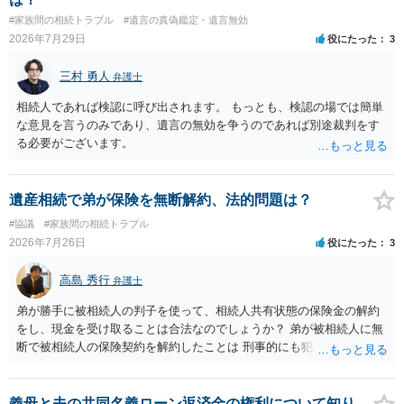
様の意に反する遺産分割協議を行う実益が誰にあったかの立証が困難
#家族間の相続トラブル
#遺言の真偽鑑定・遺言無効
であること からすると、実際に遺産分割協議の効力が否定される可能
2026年7月29日
役にたった
3
性はそれほど高くない（立証のハードルは非常に高い）ということが
言えると思います。
三村 勇人
弁護士
相続人であれば検認に呼び出されます。 もっとも、検認の場では簡単
な意見を言うのみであり、遺言の無効を争うのであれば別途裁判をす
る必要がございます。
遺産相続で弟が保険を無断解約、法的問題は？
#協議
#家族間の相続トラブル
2026年7月26日
役にたった
3
高島 秀行
弁護士
弟が勝手に被相続人の判子を使って、相続人共有状態の保険金の解約
をし、現金を受け取ることは合法なのでしょうか？ 弟が被相続人に無
断で被相続人の保険契約を解約したことは 刑事的にも犯罪となる可能
性があり、民事的には無効だと思います。 保険会社で解約の際に提出
された書類のコピーを取得して、弁護士に面談で詳しい事情を話して
相談 されたら良いと思います。
義母と夫の共同名義ローン返済金の権利について知り