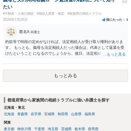
たい
#不動産・土地の相続
#相続人調査・確定
#家族間の相続トラブル
2026年7月25日
役にたった
1
匿名A
弁護士
約款等で特段の定めがなければ、法定相続人が受け取り権利がありま
す。 もっとも、義母も法定相続人だった場合は、代表として返還を受
けたということ になるのでしょうから、後日、法定相続分に基づいて
精算を求めることは可能と思います。
もっとみる
都道府県から家族間の相続トラブルに強い弁護士を探す
北海道・東北
北海道
青森県
岩手県
宮城県
秋田県
山形県
福島県
関東
東京都
神奈川県
千葉県
埼玉県
茨城県
栃木県
群馬県