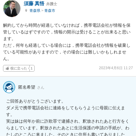
須藤 真悟
弁護士
青森県
>
青森市
解約してから時間が経過していなければ，携帯電話会社が情報を保
管しているはずですので，情報の開示は受けることが出来ると思い
ます。

ただ，何年も経過している場合には，携帯電話会社が情報を破棄し
ている可能性がありますので，その場合には難しいかもしれませ
ん。
2023年4月6日 11:27
役に立った
1
匿名希望
さん
ご回答ありがとうございます。

ダメ元で携帯電話会社に連絡をしてもらうように母親に伝えま
す。

実は妹は何年か前に詐欺罪で逮捕され、釈放されたあと行方をく
らましています。釈放されたあとに生活保護の申請の手紙が、わ
たしのところに来ました。そのときに住所も書いてありました