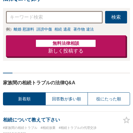
安心して相談できるような
雰囲気づくりを行なってい
ます。
検索
例）
離婚 慰謝料
誹謗中傷
相続 遺産
著作物 違法
無料法律相談
新しく投稿する
家族間の相続トラブルの法律Q&A
新着順
回答数が多い順
役にたった順
相続について教えて下さい
#家族間の相続トラブル
#相続放棄
#相続トラブルの代理交渉