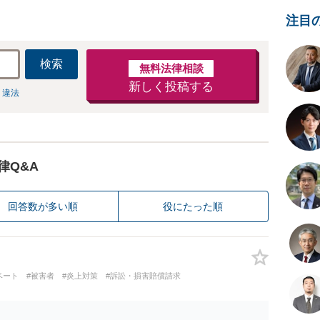
注目
検索
無料法律相談
新しく投稿する
 違法
律Q&A
回答数が多い順
役にたった順
ベート
#被害者
#炎上対策
#訴訟・損害賠償請求