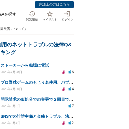
弁護士の方はこちら
&Aを探す
閲覧履歴
マイリスト
ログイン
人局被害について」
利用のネットトラブルの法律Q&
ンキング
ストーカーから職場に電話
6
2026年7月28日
プロ野球ゲームのもじり名使用、パブリシティ権の影響は？
4
2026年7月30日
開示請求の仮処分での審尋で２回目で終わらない場合どうしたらいいですか
7
2026年8月3日
SNSでの誹謗中傷と金銭トラブル、法的対応の相談
2
2026年8月4日