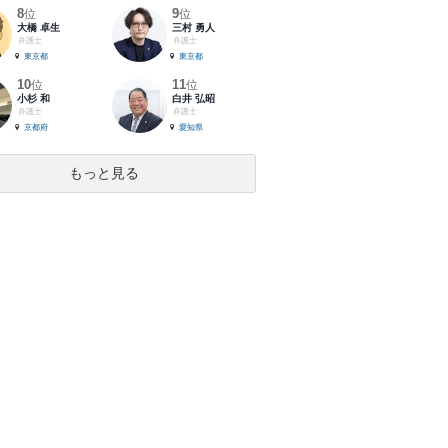
8
9
位
位
大橋 卓生
三村 勇人
弁護士
弁護士
東京都
東京都
10
11
位
位
小杉 和
白井 弘昭
弁護士
弁護士
京都府
愛知県
もっと見る