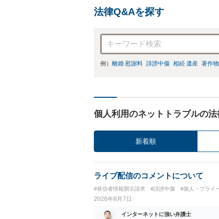
法律Q&Aを探す
例）
離婚 慰謝料
誹謗中傷
相続 遺産
著作物
個人利用のネットトラブルの法
新着順
ライブ配信のコメントについて
#発信者情報開示請求
#誹謗中傷
#個人・プライ
2026年8月7日
インターネットに強い弁護士