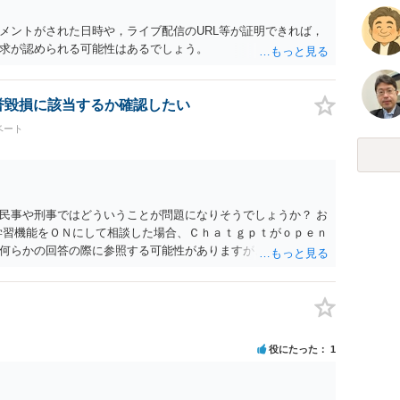
メントがされた日時や，ライブ配信のURL等が証明できれば，
求が認められる可能性はあるでしょう。
名誉毀損に該当するか確認したい
ベート
民事や刑事ではどういうことが問題になりそうでしょうか？ お
学習機能をＯＮにして相談した場合、Ｃｈａｔｇｐｔがｏｐｅｎ
何らかの回答の際に参照する可能性がありますが、個人名や会
抽象化されて回答に織り込まれる可能性が生じるにすぎません
とは思えませんし、名誉棄損として、個人や会社に対する誹謗
われません。 もちろん、誰がその内容をｃｈａｔｇｐｔに入力
、個人や会社の特定をせずに書き込んだことで（おそらく特定
刑事民事の責任に問われることはないでしょう。 私見ながらご
役にたった
1