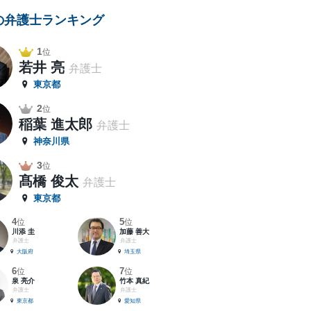
の弁護士ランキング
1
位
若井 亮
弁護士
東京都
2
位
稲葉 進太郎
弁護士
神奈川県
3
位
髙橋 俊太
弁護士
東京都
4
5
位
位
川添 圭
加藤 善大
弁護士
弁護士
大阪府
埼玉県
6
7
位
位
泉 亮介
竹本 真紀
弁護士
弁護士
東京都
愛知県