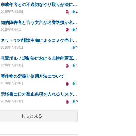
未成年者との不適切なやり取りが法に触れる可能性と対処法
2
2026年7月26日
知的障害者と言う文言が名誉毀損か名誉感情の侵害になるか教えてほしい。
1
2026年8月4日
ネットでの誹謗中傷によるコミケ売上減少、損害賠償は可能か？
4
2026年7月30日
児童ポルノ規制法における非性的写真とテキストの扱いは？
1
2026年7月29日
著作物の定義と使用方法について
1
2026年7月28日
示談書に口外禁止条項を入れるリスクはありますか？
5
2026年7月23日
もっと見る