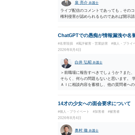
泉 亮介
弁護士
ライブ配信のコメントであっても，そのコ
権利侵害が認められるものであれば開示請
ChatGPTでの愚痴が情報漏洩や
#名誉毀損
#風評被害・営業妨害
#個人・プライ
2026年8月4日
白井 弘昭
弁護士
＞前職場に報告すべきでしょうか？また、
そらく、何らの問題もないと思います。 
ＡＩに相談内容を蓄積し、他の質問者への
社名を特定していない限り、一般論として
ので、その情報自体が、秘密情報に当たる
中傷の不特定多数への公開に当たるとも思
14才の少女への面会要求について
したかも第三者にしられることはないので
#個人・プライベート
#加害者
#被害者
して書き込んだとしても）、相談者さんが
2026年8月4日
参考まで。
奥村 徹
弁護士