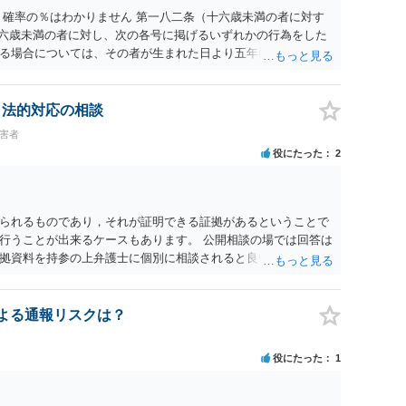
 確率の％はわかりません 第一八二条（十六歳未満の者に対す
十六歳未満の者に対し、次の各号に掲げるいずれかの行為をした
る場合については、その者が生まれた日より五年以上前の日に
刑又は五十万円以下の罰金に処する。 一 威迫し、偽計を用い
拒まれたにもかかわらず、反復して面会を要求すること。 三
み若しくは約束をして面会を要求すること。 2前項の罪を犯
、法的対応の相談
満の者と面会をした者は、二年以下の拘禁刑又は百万円以下の
被害者
役にたった
2
られるものであり，それが証明できる証拠があるということで
行うことが出来るケースもあります。 公開相談の場では回答は
拠資料を持参の上弁護士に個別に相談されると良いでしょう。
認による通報リスクは？
役にたった
1