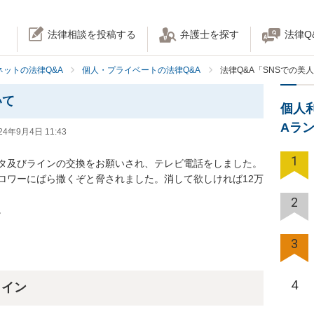
法律相談を投稿する
弁護士を探す
法律Q
ネットの法律Q&A
個人・プライベートの法律Q&A
法律Q&A「SNSでの美
いて
個人
Aラ
24年9月4日 11:43
1
タ及びラインの交換をお願いされ、テレビ電話をしました。

ロワーにばら撒くぞと脅されました。消して欲しければ12万
2
。
3
4
ライン