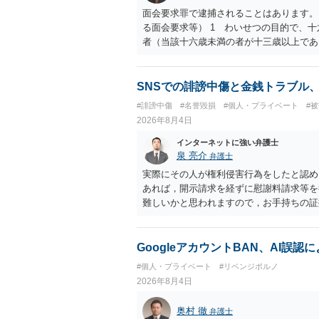
面会要求罪で逮捕されることはあります。
る面会要求等） 1 わいせつの目的で、
者（当該十六歳未満の者が十三歳以上であ
生まれた者に限る。）は、一年以下の拘禁
又は誘惑して面会を要求すること。 二 
金銭その他の利益を供与し、又はその申込
SNSでの誹謗中傷と金銭トラブル
し、よってわいせつの目的で当該十六歳未
#誹謗中傷
#名誉毀損
#個人・プライベート
#
罰金に処する。
2026年8月4日
インターネットに強い弁護士
泉 亮介
弁護士
実際にその人が権利侵害行為をしたと認め
あれば，開示請求を経ずに慰謝料請求等を
難しいかと思われますので，お手持ちの証
GoogleアカウントBAN、AI誤
#個人・プライベート
#リベンジポルノ
2026年8月4日
奥村 徹
弁護士