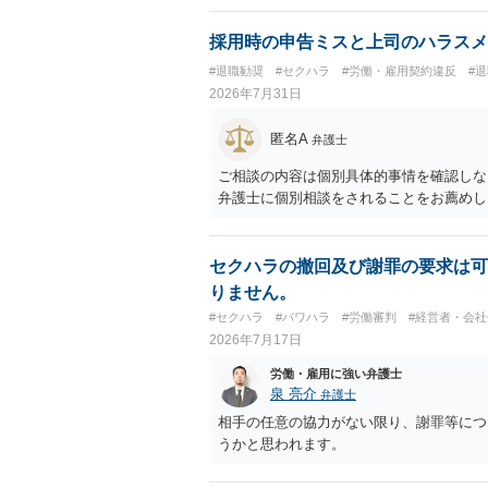
採用時の申告ミスと上司のハラスメ
#退職勧奨
#セクハラ
#労働・雇用契約違反
#
2026年7月31日
匿名A
弁護士
ご相談の内容は個別具体的事情を確認しな
弁護士に個別相談をされることをお薦めし
セクハラの撤回及び謝罪の要求は可
りません。
#セクハラ
#パワハラ
#労働審判
#経営者・会社
2026年7月17日
労働・雇用に強い弁護士
泉 亮介
弁護士
相手の任意の協力がない限り、謝罪等につ
うかと思われます。