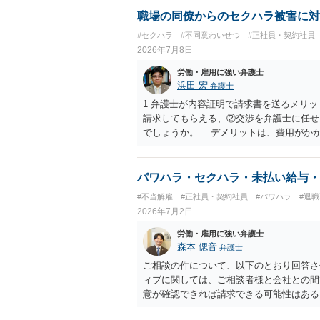
職場の同僚からのセクハラ被害に対
#セクハラ
#不同意わいせつ
#正社員・契約社員
2026年7月8日
労働・雇用に強い弁護士
浜田 宏
弁護士
1 弁護士が内容証明で請求書を送るメリ
請求してもらえる、②交渉を弁護士に任せ
でしょうか。 デメリットは、費用がか
うかどうかは分かりません。 ２ 民事訴
観点から、裁判の証拠にする場合には注意
ういう証拠に基づいて、誰が判断したかわ
パワハラ・セクハラ・未払い給与・
裁判所も認定しないとは限りません。具体
#不当解雇
#正社員・契約社員
#パワハラ
#退
中傷したり、噂話を流したりしないように
2026年7月2日
なりません。反訴は貴女が加害行為をしな
和解金が入ります。 勝訴判決を得て確
労働・雇用に強い弁護士
合には、給与や預貯金、不動産などの財産
森本 偲音
弁護士
護士費用は請求額や事件の難易度によって
ご相談の件について、以下のとおり回答さ
で、依頼する弁護士によっても費用は変わ
ィブに関しては、ご相談者様と会社との間
意が確認できれば請求できる可能性はあ
争点となった場合には録音等の証拠がない