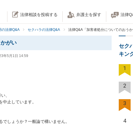
法律相談を投稿する
弁護士を探す
法律Q
の法律Q&A
セクハラの法律Q&A
法律Q&A「加害者処分についてのおう
うかがい
セク
キン
23年5月1日 14:59
1
2
い、

を中止しています。

3
4
るでしょうか？一般論で構いません。