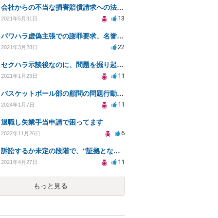
会社からの不当な損害賠償請求への法的対処方法
13
2021年5月31日
パワハラ虚偽主張での謝罪要求、名誉毀損への対応策は？
22
2021年3月28日
セクハラ示談後なのに、問題を掘り起こされました。
11
2021年1月23日
バスケットボール部の顧問の問題行動について訴えることは可能でしょうか？
11
2024年1月7日
退職し失業手当申請で困ってます
6
2022年11月26日
訴訟するか未定の段階で、“証拠となり得る物の保管”を会社に応じてもらえる方法は在りますか?
11
2021年4月27日
もっと見る