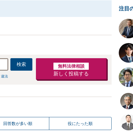
注目
検索
無料法律相談
新しく投稿する
 違法
回答数が多い順
役にたった順