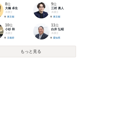
8
9
位
位
大橋 卓生
三村 勇人
弁護士
弁護士
東京都
東京都
10
11
位
位
小杉 和
白井 弘昭
弁護士
弁護士
京都府
愛知県
もっと見る