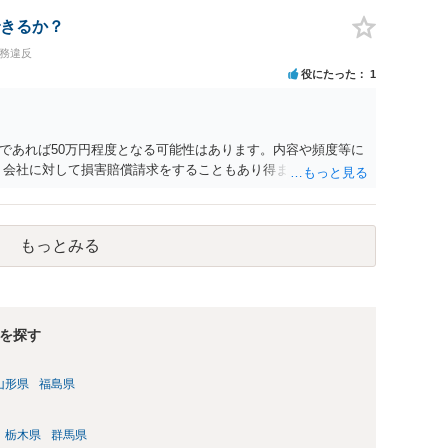
ているのにもかかわらず支払われていない場合は、契約違反とな
日・時間外労働については、休日・時間外労働があったことを示
きるか？
かと存じます。 ④パワハラ・セクハラに関しては、具体的な言
義務違反
録音データやLINEでのやり取り等を確認する必要があるかと存
役にたった
1
意思がないのであればきっぱりと断ればよく、解雇については不
どの対応が考えられます。 回答としては以上になりますが、ま
法律事務所にご相談するか、労働基準監督署に相談する等の対
す。
であれば50万円程度となる可能性はあります。内容や頻度等に
、会社に対して損害賠償請求をすることもあり得ます。
もっとみる
を探す
山形県
福島県
栃木県
群馬県