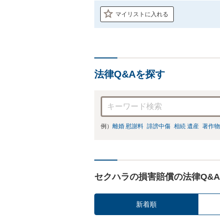
マイリストに入れる
法律Q&Aを探す
例）
離婚 慰謝料
誹謗中傷
相続 遺産
著作物
セクハラの損害賠償の法律Q&A
新着順