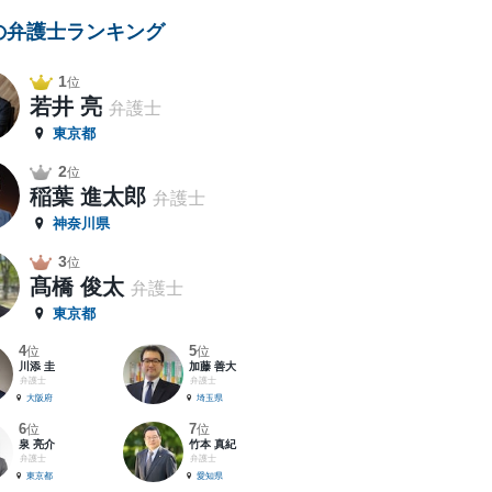
の弁護士ランキング
1
位
若井 亮
弁護士
東京都
2
位
稲葉 進太郎
弁護士
神奈川県
3
位
髙橋 俊太
弁護士
東京都
4
5
位
位
川添 圭
加藤 善大
弁護士
弁護士
大阪府
埼玉県
6
7
位
位
泉 亮介
竹本 真紀
弁護士
弁護士
東京都
愛知県