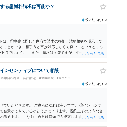
する慰謝料請求は可能か？
役にたった
2
ットは、①事案に即した内容で請求の根拠、法的根拠を明示して
ることができ、相手方と直接対応しなくて良い、というところ
かる点でしょう。 また、請求は可能ですが、相手が任意に払
訟に証拠の制限はありませんが、秘密録音はプライバシー保護の
が必要です(証拠排除される場合があります。)。 ３ 会社がど
かりませんが、会社がセクハラ認定しなかったからといって、
インセンティブについて相談
的な証拠とそれで認定できる事実次第です。 ４ SNS等で誹謗
職理由(自己都合・会社都合)
#退職勧奨
#セクハラ
して下さい。そういう報復的なことをしなければ名誉毀損には
役にたった
2
ければ、通常は起こされません。 ５ 裁判をして、和解すれば
定すれば、判決認容額を払ってもらいます。任意に支払わない場
を差押えます。 敗訴した場合、何も得られません。 ６ 弁
変わります。また、現在は弁護士報酬は自由化されていますの
せていただきます。 ご参考になれば幸いです。 ①インセンテ
ってきます。
で合意ができているかどうかによります。規約上そのような合
ると考えます。 なお、合意は口頭でも成立しますが、裁判等で
限り立証が困難となり、請求が認められない可能性がございま