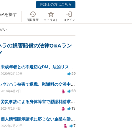
弁護士の方はこちら
&Aを探す
閲覧履歴
マイリスト
ログイン
かがい」
ハラの損害賠償の法律Q&Aラン
グ
未成年者との不適切なDM、法的リスクと安全対策は？
59
2020年2月10日
パワハラ被害で退職。慰謝料の交渉中に勤務先側が弁護士を立ててきました
28
2018年4月2日
労災事故による身体障害で慰謝料請求はできるのでしょうか？
13
2024年1月4日
個人情報開示請求に応じない企業を訴えたい
7
2022年7月29日