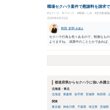
す。 ②未払給与に関しては労務を提供し
りますので請求可能かと存じます。 ③休
職場セクハラ案件で慰謝料を請求で
す証拠があるかまずは確認する必要がある
#セクハラ
#パワハラ
#職場いじめ
#安全配慮
動の内容によって判断が分かれますので、
2026年6月15日
じます。 ⑤退職勧奨については退職する
当な解雇である場合には解雇無効を争うな
和田 史郎
弁護士
ずは、資料一式をご持参いただき最寄りの
応をしていただくことが望ましいと考えま
セクハラ行為も色々あるので、軽微なもの
よりますね。 就業中のこととかであれば
都道府県からセクハラに強い弁護士
北海道・東北
北海道
青森県
岩手県
宮城県
秋田県
関東
東京都
神奈川県
千葉県
埼玉県
茨城県