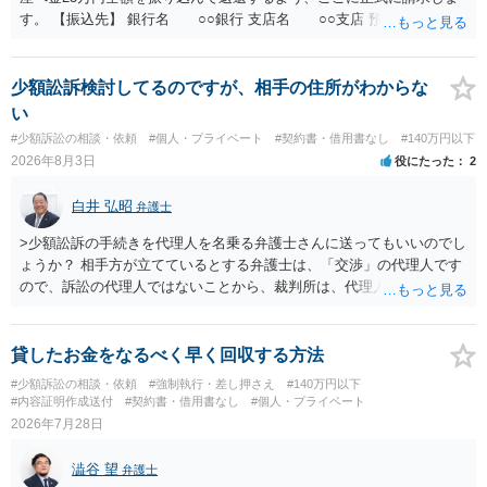
す。 【振込先】 銀行名 ○○銀行 支店名 ○○支店 預金種別 普通
口座番号 ○○○○○○○ 口座名義 ○○○○ 万一、上記期限までに返金がな
されない場合には、貴殿には任意に返金する意思がないものと判断
し、やむを得ず、返還金23万円及びこれに対する遅延損害金の支払い
少額訟訴検討してるのですが、相手の住所がわからな
を求める民事訴訟、支払督促その他必要な法的手続を直ちに講じま
い
す。 その際には、訴訟に要する費用その他法令上認められる金員につ
#少額訴訟の相談・依頼
#個人・プライベート
#契約書・借用書なし
#140万円以下
いても併せて請求する予定ですので、あらかじめ申し添えます。 本件
2026年8月3日
役にたった
2
は、貴殿自らが契約を解約したことによって生じた返還義務の履行を
求めるものにすぎません。貴殿の仕入先との取引関係や返金時期など
白井 弘昭
弁護士
の内部事情は、私に対する返還義務の発生や履行時期には何ら影響を
及ぼすものではありません。 これ以上、本件の解決を不必要に遅延さ
>少額訟訴の手続きを代理人を名乗る弁護士さんに送ってもいいのでし
せることなく、誠意をもって速やかに返金手続を履行されるよう、強
ょうか？ 相手方が立てているとする弁護士は、「交渉」の代理人です
く求めます。 以上
ので、訴訟の代理人ではないことから、裁判所は、代理人宛ての訴状
を受け取ることは無いと思われます。 なお、交渉段階で代理人が就い
ている場合は、相手方（被告）の住所で訴状を作成提出し、裁判所に
代理人が就いていたことを知らせると（訴状の記載内容から明らかな
貸したお金をなるべく早く回収する方法
場合も）、裁判所が当該代理人弁護士に事前連絡し、引き続き訴訟も
#少額訴訟の相談・依頼
#強制執行・差し押さえ
#140万円以下
受任するかを聞いたうえで、受任の意志が明らかになったところで、
#内容証明作成送付
#契約書・借用書なし
#個人・プライベート
直接被告に送達するのではなく、代理人に訴状の受領を促すこともあ
2026年7月28日
ります。 ラインのやり取りでしか証拠がないと、実際の本人性が明ら
かではありません。もちろん弁護士（２０万円の請求で代理人弁護士
澁谷 望
弁護士
に委任するかも疑わしいのですが）も住所は明らかにしないでしょ