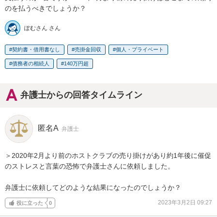
のを払うべきでしょうか？
ぽむさん さん
契約書・借用書なし
売掛金回収
個人・プライベート
債務者の相続人
140万円超
弁護士からの回答タイムライン
匿名A
弁護士
＞2020年2月より前のホストクラブの売り掛けがあり約1年後に催促
のストレスと言葉の恐怖で弁護士さんに依頼しました。

弁護士に依頼してどのような結果になったのでしょうか？
2023年3月2日 09:27
役に立った
0