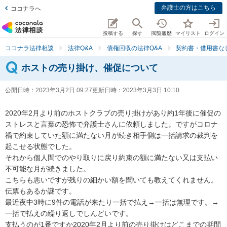
弁護士の方はこちら
ココナラへ
投稿する
探す
閲覧履歴
マイリスト
ログイン
ココナラ法律相談
法律Q&A
債権回収の法律Q&A
契約書・借用書な
ホストの売り掛け、催促について
公開日時：
2023年3月2日 09:27
更新日時：
2023年3月3日 10:10
2020年2月より前のホストクラブの売り掛けがあり約1年後に催促の
ストレスと言葉の恐怖で弁護士さんに依頼しました。ですがコロナ
禍で約束していた額に満たない月が続き相手側は一括請求の裁判を
起こせる状態でした。

それから個人間でのやり取りに戻り約束の額に満たない又は支払い
不可能な月が続きました。

こちらも悪いですが残りの細かい額を聞いても教えてくれません。
伝票もあるか謎です。

最近夜中3時に9件の電話が来たり一括で払え→一括は無理です。→
一括で払えの繰り返しでしんどいです。

支払うのが1番ですか2020年2月より前の売り掛けはどこまでの期間