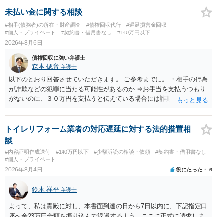
未払い金に関する相談
#相手(債務者)の所在・財産調査
#債権回収代行
#遅延損害金回収
#個人・プライベート
#契約書・借用書なし
#140万円以下
2026年8月6日
債権回収に強い弁護士
森本 偲音
弁護士
以下のとおり回答させていただきます。 ご参考までに。 ・相手の行為
が詐欺などの犯罪に当たる可能性があるのか ⇒お手当を支払うつもり
がないのに、３０万円を支払うと伝えている場合には詐欺罪に該当す
る可能性があります。 ・未払い金を回収するためにどのような法的手
段が取れるのか ⇒契約に基づく履行請求として３０万円を請求するこ
とが考えられますが、 パパ活の契約は、売春防止法に抵触する契約
トイレリフォーム業者の対応遅延に対する法的措置相
であるため、公序良俗に反する契約として 民法上無効（民法９０
談
条）となるため、相手方に請求できない可能性が高いです。 ・相手の
#内容証明作成送付
#140万円以下
#少額訴訟の相談・依頼
#契約書・借用書なし
氏名や住所が分からない状態でも対応可能なのか ⇒訴訟等の裁判上の
#個人・プライベート
手続を利用する場合には、原則として相手方の住所・氏名を把握して
2026年8月4日
役にたった
6
いる必要があります。
鈴木 祥平
弁護士
よって、私は貴殿に対し、本書面到達の日から7日以内に、下記指定口
座へ金23万円全額を振り込んで返還するよう、ここに正式に請求しま