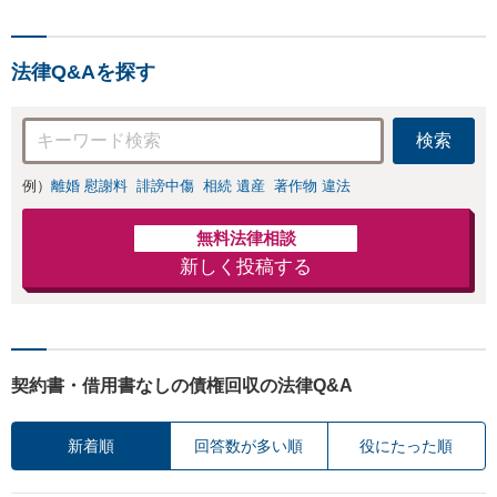
法律Q&Aを探す
検索
例）
離婚 慰謝料
誹謗中傷
相続 遺産
著作物 違法
無料法律相談
新しく投稿する
契約書・借用書なしの債権回収の法律Q&A
新着順
回答数が多い順
役にたった順