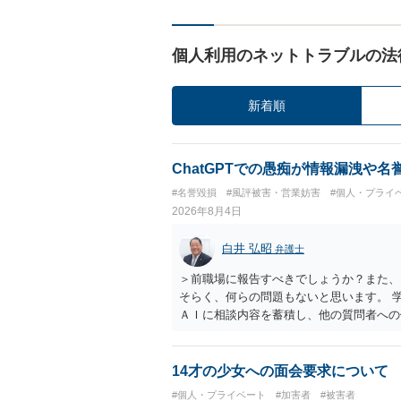
個人利用のネットトラブルの法
新着順
ChatGPTでの愚痴が情報漏洩や
#名誉毀損
#風評被害・営業妨害
#個人・プライ
2026年8月4日
白井 弘昭
弁護士
＞前職場に報告すべきでしょうか？また、
そらく、何らの問題もないと思います。 
ＡＩに相談内容を蓄積し、他の質問者への
社名を特定していない限り、一般論として
ので、その情報自体が、秘密情報に当たる
中傷の不特定多数への公開に当たるとも思
14才の少女への面会要求について
したかも第三者にしられることはないので
#個人・プライベート
#加害者
#被害者