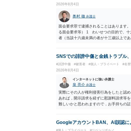
して書き込んだとしても）、相談者さんが
2026年8月4日
参考まで。
奥村 徹
弁護士
面会要求罪で逮捕されることはあります。
る面会要求等） 1 わいせつの目的で、
者（当該十六歳未満の者が十三歳以上であ
生まれた者に限る。）は、一年以下の拘禁
又は誘惑して面会を要求すること。 二 
金銭その他の利益を供与し、又はその申込
SNSでの誹謗中傷と金銭トラブル
し、よってわいせつの目的で当該十六歳未
#誹謗中傷
#被害者
#個人・プライベート
#名
罰金に処する。
2026年8月4日
インターネットに強い弁護士
泉 亮介
弁護士
実際にその人が権利侵害行為をしたと認め
あれば，開示請求を経ずに慰謝料請求等を
難しいかと思われますので，お手持ちの証
GoogleアカウントBAN、AI誤
#個人・プライベート
#リベンジポルノ