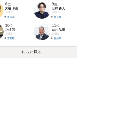
8
9
位
位
大橋 卓生
三村 勇人
弁護士
弁護士
東京都
東京都
10
11
位
位
小杉 和
白井 弘昭
弁護士
弁護士
京都府
愛知県
もっと見る