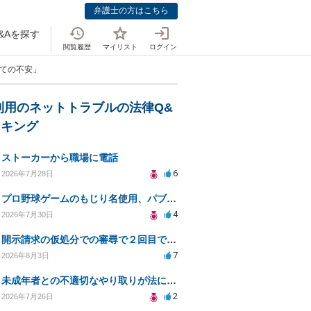
弁護士の方はこちら
&Aを探す
閲覧履歴
マイリスト
ログイン
しての不安」
利用のネットトラブルの法律Q&
ンキング
ストーカーから職場に電話
6
2026年7月28日
プロ野球ゲームのもじり名使用、パブリシティ権の影響は？
4
2026年7月30日
開示請求の仮処分での審尋で２回目で終わらない場合どうしたらいいですか
7
2026年8月3日
未成年者との不適切なやり取りが法に触れる可能性と対処法
2
2026年7月26日