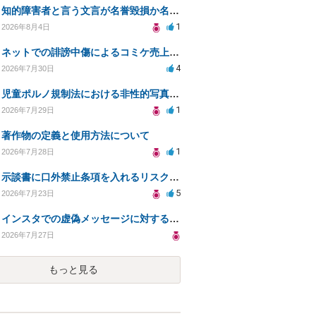
知的障害者と言う文言が名誉毀損か名誉感情の侵害になるか教えてほしい。
1
2026年8月4日
ネットでの誹謗中傷によるコミケ売上減少、損害賠償は可能か？
4
2026年7月30日
児童ポルノ規制法における非性的写真とテキストの扱いは？
1
2026年7月29日
著作物の定義と使用方法について
1
2026年7月28日
示談書に口外禁止条項を入れるリスクはありますか？
5
2026年7月23日
インスタでの虚偽メッセージに対する法的対応の必要性は？
2026年7月27日
もっと見る