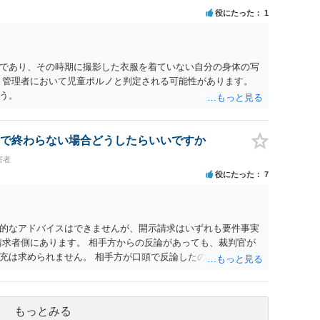
役にたった
1
であり、その時期に撮影した衣服を着ていない自分の身体の写
、管理者において児童ポルノと判定される可能性があります。
う。
で終わらない場合どうしたらいいですか
害者
役にたった
7
的なアドバイスはできませんが、開示請求はいずれも要件事実
請求者側にあります。 相手方からの反論があっても、裁判官が
充は求められません。 相手方が口頭で反論したのは、仮処分は
反論となれば、より遅延する可能性がございます。 また、本件
の問題もございます。 開示請求は法律知識が不可欠ですが、それ
択することが重要です。
もっとみる