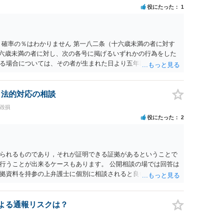
刑事民事の責任に問われることはないでしょう。 私見ながらご
役にたった
1
 確率の％はわかりません 第一八二条（十六歳未満の者に対す
十六歳未満の者に対し、次の各号に掲げるいずれかの行為をした
る場合については、その者が生まれた日より五年以上前の日に
刑又は五十万円以下の罰金に処する。 一 威迫し、偽計を用い
拒まれたにもかかわらず、反復して面会を要求すること。 三
み若しくは約束をして面会を要求すること。 2前項の罪を犯
、法的対応の相談
満の者と面会をした者は、二年以下の拘禁刑又は百万円以下の
誉毀損
役にたった
2
られるものであり，それが証明できる証拠があるということで
行うことが出来るケースもあります。 公開相談の場では回答は
拠資料を持参の上弁護士に個別に相談されると良いでしょう。
認による通報リスクは？