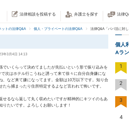
法律相談を投稿する
弁護士を探す
法律Q
ネットの法律Q&A
個人・プライベートの法律Q&A
法律Q&A「パパ活に対
個人
Aラ
23年3月4日 14:13
1
係でいくらって決めてましたが先払いという形で振り込みを
けで次はホテル行こうねと誘って来て徐々に自分自身嫌にな
ね、など来て嫌になってます。金額は10万以下です。知り合
2
せたら捕まったり住所特定するよなど言われて怖いです。

返せるなら返して丸く収めたいですが精神的にキツイのもあ
3
知りたいです。よろしくお願いします！
4