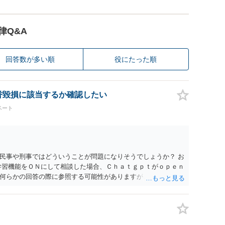
律Q&A
回答数が多い順
役にたった順
名誉毀損に該当するか確認したい
ベート
民事や刑事ではどういうことが問題になりそうでしょうか？ お
学習機能をＯＮにして相談した場合、Ｃｈａｔｇｐｔがｏｐｅｎ
何らかの回答の際に参照する可能性がありますが、個人名や会
抽象化されて回答に織り込まれる可能性が生じるにすぎません
とは思えませんし、名誉棄損として、個人や会社に対する誹謗
われません。 もちろん、誰がその内容をｃｈａｔｇｐｔに入力
、個人や会社の特定をせずに書き込んだことで（おそらく特定