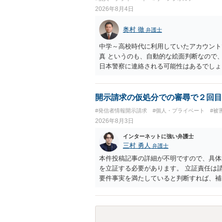
2026年8月4日
奥村 徹
弁護士
中学～高校時代に利用していたアカウント
真 というのも、自動的な絵面判断なので
日本警察に連絡される可能性はあるでしょ
開示請求の仮処分での審尋で２回目
#発信者情報開示請求
#個人・プライベート
#被
2026年8月3日
インターネットに強い弁護士
三村 勇人
弁護士
本件投稿記事の詳細が不明ですので、具体
を立証する必要があります。 立証責任は
要件事実を満たしていると判断すれば、補
迅速性が要求されるためです。 書面での
はXのため、APのIPアドレスの保存期間
だけでは足りず、実務を踏まえた方法を選