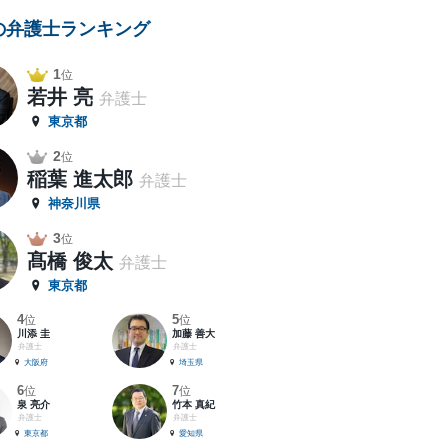
の弁護士ランキング
1
位
若井 亮
弁護士
東京都
2
位
稲葉 進太郎
弁護士
神奈川県
3
位
髙橋 俊太
弁護士
東京都
4
5
位
位
川添 圭
加藤 善大
弁護士
弁護士
大阪府
埼玉県
6
7
位
位
泉 亮介
竹本 真紀
弁護士
弁護士
東京都
愛知県