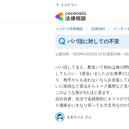
ココナラへ
ココナラ法律相談
法律Q&A
インター
パパ活に対しての不安
公開日時：
2023年2月28日 12:52
更新日時：
20
パパ活してる人、数名いて初めは体の関
してもらい、1度会いましたがお食事だ
り、相手からも会わないならお金返して
いに探偵など居るからトーク履歴など見
このような形が3人ほど居ます。

自分自身、生活で金銭面的にキツイので
り連絡をいきなり切っても大丈夫なのか
まあちゃん さん