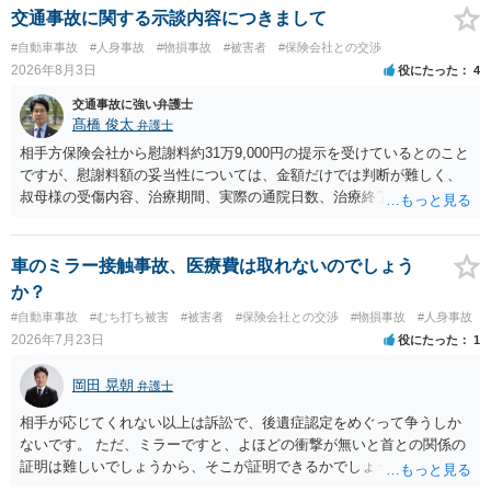
交通事故に関する示談内容につきまして
#自動車事故
#人身事故
#物損事故
#被害者
#保険会社との交渉
2026年8月3日
役にたった
4
交通事故に強い弁護士
髙橋 俊太
弁護士
相手方保険会社から慰謝料約31万9,000円の提示を受けているとのこと
ですが、慰謝料額の妥当性については、金額だけでは判断が難しく、
叔母様の受傷内容、治療期間、実際の通院日数、治療終了の経緯、後
遺症の有無、相手方保険会社から提示されている示談内容の内訳等を
確認する必要があります。保険会社から提示される慰謝料額について
は、弁護士が介入することにより増額を検討できる場合がありますの
車のミラー接触事故、医療費は取れないのでしょう
で、以下の資料・情報を準備した上で、弁護士に個別に相談すること
か？
をお勧めいたします。 ・相手方保険会社から届いている示談金額の提
#自動車事故
#むち打ち被害
#被害者
#保険会社との交渉
#物損事故
#人身事故
示書類 ・叔母様の診断名、けがの内容 ・治療開始日及び治療終了日
2026年7月23日
役にたった
1
・入院の有無、通院回数 ・現在も症状が残っているか ・叔母様ご本人
やご家族等が加入している保険に、今回の事故で利用できる弁護士費
岡田 晃朝
弁護士
用特約が付帯しているか なお、被害者は叔母様ご本人となりますの
で、弁護士が受任する場合には、叔母様ご本人の依頼意思等を確認す
相手が応じてくれない以上は訴訟で、後遺症認定をめぐって争うしか
る必要があります。日本語での十分な意思疎通が難しいとのことです
ないです。 ただ、ミラーですと、よほどの衝撃が無いと首との関係の
ので、そのあたりのご事情も踏まえて、依頼意思の確認方法等を検討
証明は難しいでしょうから、そこが証明できるかでしょうね。
する必要があると思われます。