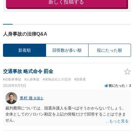
新しく投稿する
人身事故の法律Q&A
新着順
回答数が多い順
役にたった順
交通事故 略式命令 罰金
#自動車事故
#人身事故
#保険会社との交渉
#加害者
2026年8月6日
役にたった
2
奥村 徹
弁護士
裁判費用については、国選弁護人を選べばそうかからないでしょう。
全体としてのソロバン勘定を上記の情報だけで回答することはできま
せん。