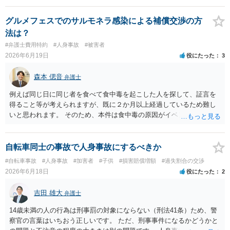
グルメフェスでのサルモネラ感染による補償交渉の方
法は？
#弁護士費用特約
#人身事故
#被害者
2026年6月19日
役にたった
3
森本 偲音
弁護士
例えば同じ日に同じ者を食べて食中毒を起こした人を探して、証言を
得ること等が考えられますが、既に２か月以上経過しているため難し
いと思われます。 そのため、本件は食中毒の原因がイベント主催者に
あることを突き止めることができない以上は、入院費等を請求するこ
とは困難であると考えます。
自転車同士の事故で人身事故にするべきか
#自転車事故
#人身事故
#加害者
#子供
#損害賠償増額
#過失割合の交渉
2026年6月18日
役にたった
2
吉田 雄大
弁護士
14歳未満の人の行為は刑事罰の対象にならない（刑法41条）ため、警
察官の言葉はいちおう正しいです。 ただ、刑事事件になるかどうかと