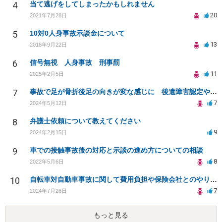
4
当て逃げをしてしまったかもしれません
20
2021年7月28日
5
10対0人身事故示談金について
13
2018年9月22日
6
信号無視 人身事故 刑事罰
11
2025年2月5日
7
事故で足が骨折後足の向きが変な感じに 後遺障害認定や慰謝料増額できるか
7
2024年5月12日
8
弁護士依頼について教えてください
9
2024年2月15日
9
車での接触事故後の対応と示談の進め方についての相談
8
2022年5月6日
10
自転車対自動車事故に関して費用負担や保険会社とのやり取りについて
7
2024年7月26日
もっと見る