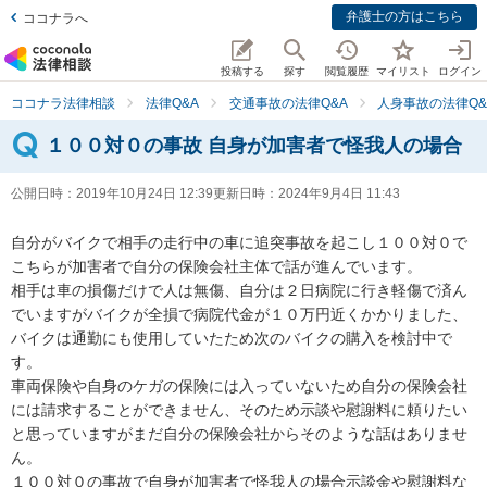
弁護士の方はこちら
ココナラへ
投稿する
探す
閲覧履歴
マイリスト
ログイン
ココナラ法律相談
法律Q&A
交通事故の法律Q&A
人身事故の法律Q&
１００対０の事故 自身が加害者で怪我人の場合
公開日時：
2019年10月24日 12:39
更新日時：
2024年9月4日 11:43
自分がバイクで相手の走行中の車に追突事故を起こし１００対０で
こちらが加害者で自分の保険会社主体で話が進んでいます。

相手は車の損傷だけで人は無傷、自分は２日病院に行き軽傷で済ん
でいますがバイクが全損で病院代金が１０万円近くかかりました、
バイクは通勤にも使用していたため次のバイクの購入を検討中で
す。

車両保険や自身のケガの保険には入っていないため自分の保険会社
には請求することができません、そのため示談や慰謝料に頼りたい
と思っていますがまだ自分の保険会社からそのような話はありませ
ん。

１００対０の事故で自身が加害者で怪我人の場合示談金や慰謝料な