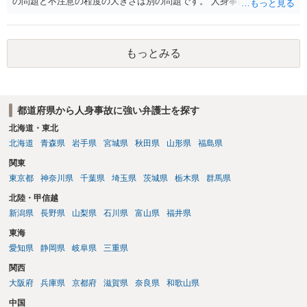
の問題と不注意の程度の大きさは別の問題です。 人身事故の届出を行
い、また、交通事故証明を取っておくこと自体はマイナスになること
はありません。
もっとみる
都道府県から人身事故に強い弁護士を探す
北海道・東北
北海道
青森県
岩手県
宮城県
秋田県
山形県
福島県
関東
東京都
神奈川県
千葉県
埼玉県
茨城県
栃木県
群馬県
北陸・甲信越
新潟県
長野県
山梨県
石川県
富山県
福井県
東海
愛知県
静岡県
岐阜県
三重県
関西
大阪府
兵庫県
京都府
滋賀県
奈良県
和歌山県
中国