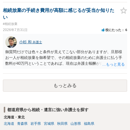
理証明を家庭裁判所で取得し、コピーを答弁書に添えて裁判所に提出
してください。 質問２について 請求棄却を求める答弁書を提出すれ
相続放棄の手続き費用が高額に感じるが妥当か知りた
ば、第１回期日は出席する必要がありません。その日は差支え（用事
い
があり出席できない）との記載で十分です。 質問３について 弁護士で
#相続放棄
はないので、ｍｉｎｔｓでの提出の必要は無いと思います。郵送（期
2026年7月31日
役にたった
6
限までに届けばよい）で十分です。 詳細は、書面記載の裁判所書記官
にお問い合わせください。 以上、ご参考まで。
小杉 和
弁護士
御質問だけでは色々と条件が見えてこない部分がありますが、旦那様
お一人が相続放棄を御希望で、その相続放棄のために弁護士に払う手
数料が40万円ということであれば、現在は弁護士報酬が自由化されて
いるとはいえ、相当高額という印象です。私のところではその4分の1
です。 ただ、弁護士に払う手数料とは別に戸籍の用意に一定の実費が
かかることになりますので、その費用も支払うべきものとして頭に置
もっとみる
いておいてください。 話を元に戻して、弁護士に対する手数料です
が、旦那様の収入や財産にもよりますが、法テラスに御連絡なさって
弁護士との相談を予約して受任してもらうのが一番安上がりでしょ
う。数万円でやってくれるはずです。 ただ、法テラスは予約が取りづ
都道府県から相続・遺言に強い弁護士を探す
らい（希望者が多く予約できてもしばらく先になる）ようですので、
比較的短い熟慮期間のことを考えると、来週早々すぐにでも御連絡す
北海道・東北
る方が良いでしょう。 もし法テラスが御利用になれない、あるいは時
北海道
青森県
岩手県
宮城県
秋田県
山形県
福島県
間がない等であれば、相続を取扱分野としている弁護士を適宜探し