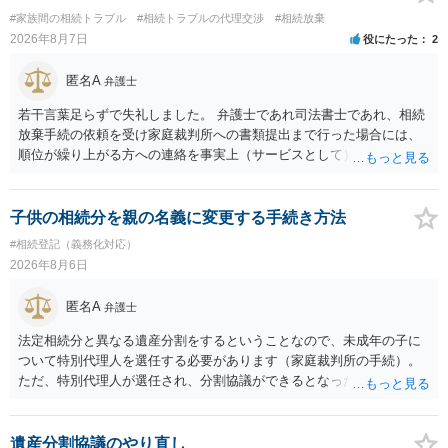
#家族間の相続トラブル
#相続トラブルの代理交渉
#相続放棄
2026年8月7日
役にたった
2
匿名A
弁護士
若干言葉足らずで失礼しました。 弁護士であれ司法書士であれ、相続
放棄手続の依頼を受け家庭裁判所への書類提出まで行った場合には、
順位が繰り上がる方への連絡を事実上（サービスとして）行うことは
あります。その「連絡」だけを弁護士が業務としてお受けすることは
できない、という意味でした。
子供の相続分を親の名義に変更する手続き方法
#相続登記（義務化対応）
2026年8月6日
匿名A
弁護士
法定相続分と異なる遺産分割をするということなので、未成年の子に
ついて特別代理人を選任する必要があります（家庭裁判所の手続）。
ただ、特別代理人が選任され、分割協議ができるとなったとしても、
不動産の名義の全部を自分にできるかどうかは別問題です。未成年者
の権利も守られなければならないからです。 相続財産全体で、未成年
者の権利が守られているかどうかを判断しなければなりません。 単
遺産分割協議のやり直し