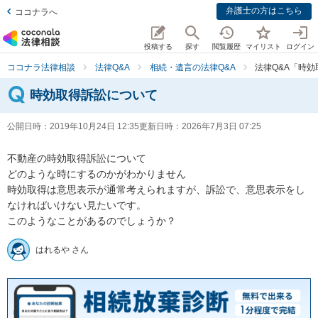
弁護士の方はこちら
ココナラへ
投稿する
探す
閲覧履歴
マイリスト
ログイン
ココナラ法律相談
法律Q&A
相続・遺言の法律Q&A
法律Q&A「時
時効取得訴訟について
公開日時：
2019年10月24日 12:35
更新日時：
2026年7月3日 07:25
不動産の時効取得訴訟について

どのような時にするのかがわかりません

時効取得は意思表示が通常考えられますが、訴訟で、意思表示をし
なければいけない見たいです。

はれるや さん