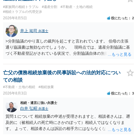
に、未成年者を今後養育するのは、自分だからという理由では、法定
#家族間の相続トラブル
#遺産分割
#不動産・土地の相続
相続分以上に多くの遺産を取得することができるというわけではあり
#相続トラブルの代理交渉
ません。
2026年8月5日
役にたった
2
井上 祐司
弁護士
>分割協議のやり直しの裁判を起こすと言われています。 伯母の主張
通り協議書は無効なのでしょうか。 現時点では、遺産分割協議に基
づく不動産登記がされている状況で、分割協議自体の無効を裁判所が
認めたわけではないので、分割協議の効力に影響はありません。 先
方の訴訟の主張及び立証次第ですが、 ・御祖母様の認知能力に関する
医師の意見書、筆跡鑑定 が提出されればその効力が否定される可能性
亡父の債務相続放棄後の民事訴訟への法的対応につい
はありますが、 ・伯母様自身が分割協議に加わっていること ・御祖母
ての相談
様の意に反する遺産分割協議を行う実益が誰にあったかの立証が困難
#不動産・土地の相続
#相続放棄
であること からすると、実際に遺産分割協議の効力が否定される可能
2026年8月3日
役にたった
3
性はそれほど高くない（立証のハードルは非常に高い）ということが
言えると思います。
相続・遺言に強い弁護士
白井 弘昭
弁護士
質問１について 相続放棄の申述が受理されますと、相談者さんは、遡
及的に（被相続人の死亡時にさかのぼって）相続人ではなくなりま
す。 よって、相談者さんは訴訟の相手方にはならなくなるので（明け
渡し請求の対象ではなくなるので）請求棄却となります。 相続放棄受