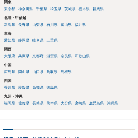
関東
（WEB等で）、問い合わせてみることです。相続を扱う弁護士でも相
東京都
神奈川県
千葉県
埼玉県
茨城県
栃木県
群馬県
続放棄は比較的安価な手数料でのお仕事になるのであまり前向きに受
けてくれないところもあるようです。 複数の法律事務所に聞いて（相
北陸・甲信越
見積もりをとって）、一番安いところでやってもらうことに決めれ
新潟県
長野県
山梨県
石川県
富山県
福井県
ば、キューちゃんママさんの御希望をかなえることができるのではな
東海
いでしょうか。 あるいは相続放棄であれば御自分でできなくもないと
は思います。その場合、かかるのは戸籍等の取得費用と印紙代だけと
愛知県
静岡県
岐阜県
三重県
なります。家庭裁判所のサイトから用紙を取得すると共に必要な書類
関西
を確認し、印紙と共に家庭裁判所に提出して相続放棄申述受理通知書
大阪府
兵庫県
京都府
滋賀県
奈良県
和歌山県
を待つという流れになります。
中国
広島県
岡山県
山口県
鳥取県
島根県
四国
香川県
愛媛県
高知県
徳島県
九州・沖縄
福岡県
佐賀県
長崎県
熊本県
大分県
宮崎県
鹿児島県
沖縄県