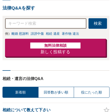
法律Q&Aを探す
検索
例）
離婚 慰謝料
誹謗中傷
相続 遺産
著作物 違法
無料法律相談
新しく投稿する
相続・遺言の法律Q&A
新着順
回答数が多い順
役にたった順
相続について教えて下さい