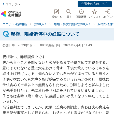
弁護士の方はこちら
ココナラへ
投稿する
探す
閲覧履歴
マイリスト
ログイン
ココナラ法律相談
法律Q&A
離婚・男女問題の法律Q&A
親権の法律Q
親権、離婚調停中の妊娠について
公開日時：
2023年1月30日 08:30
更新日時：
2024年9月4日 11:43
親権争い、離婚調停中です。

夫から言うことを聞かないと私が謝るまで子供含めて無視をする、
意にそぐわないと壁に穴をあけて脅す、子供の飲んでいるミルクを
取り上げ投げつける、知らない人でも自分が間違っていると思うと
子供が横にいても大声をあげ威嚇するという行為が多発し、最後に
子供含めて半年以上の無視をされたため、別居しようと試みました
が先手を打たれ、先に連れ去り別居をされていまいまいました。

子どもは当時０歳１歳で、以後話し合いが長くなり２年たってしま
いました。

高等裁判までしましたが、結果は差戻の再調査。内容は夫の育児妄
想日記が事実として捉えられ、お父さんでも育児ができており、新