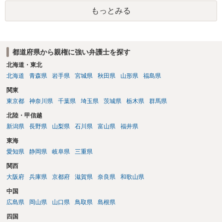
ィが課されたりするわけではなく、「残りのお金で自己責任で生活せ
もっとみる
よ」ということになるので、生活保護を受給することになった時はす
みやかに合意のための話し合いあるいは調停申立てをすべきでしょ
う。
都道府県から親権に強い弁護士を探す
北海道・東北
北海道
青森県
岩手県
宮城県
秋田県
山形県
福島県
関東
東京都
神奈川県
千葉県
埼玉県
茨城県
栃木県
群馬県
北陸・甲信越
新潟県
長野県
山梨県
石川県
富山県
福井県
東海
愛知県
静岡県
岐阜県
三重県
関西
大阪府
兵庫県
京都府
滋賀県
奈良県
和歌山県
中国
広島県
岡山県
山口県
鳥取県
島根県
四国