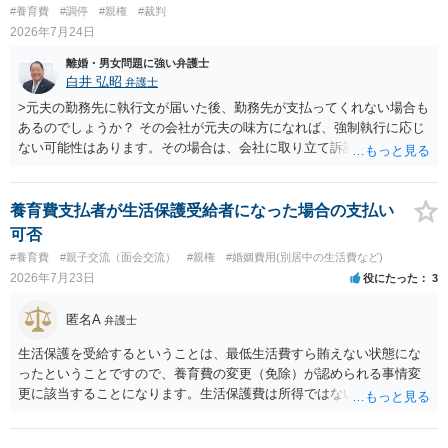
高かったということですので、むしろ結婚しなくてよかったと割り切
#養育費
#調停
#親権
#裁判
って、交際を終わらせるのがよいと思います。
2026年7月24日
離婚・男女問題に強い弁護士
白井 弘昭
弁護士
>元夫の勤務先に執行文が届いた後、勤務先が支払ってくれない場合も
あるのでしょうか？ その会社が元夫の味方になれば、強制執行に応じ
ない可能性はあります。その場合は、会社に取り立て訴訟を行うこと
で、会社から取り立てることができます。 その他、預金を探して差し
押さえ、元夫名義の車の差し押さえ競売などを検討します。 ＞何もで
きなかった場合は、公正証書の原本は戻ってくるのでしょうか？ 取れ
養育費支払者が生活保護受給者になった場合の支払い
ても取れなくても、執行裁判所に原本の還付請求を行えば還付されま
可否
す。 ＞他の弁護士さんに再度依頼できるのでしょうか？ できます。た
#養育費
#親子交流（面会交流）
#親権
#婚姻費用(別居中の生活費など)
だ、取れなかった場合に取り立て訴訟等を起こしてもらえば、他の弁
2026年7月23日
役にたった
3
護士に頼む必要は無いでしょう。 以上、ご参考まで。
匿名A
弁護士
生活保護を受給するということは、最低生活費すら賄えない状態にな
ったということですので、養育費の変更（免除）が認められる事情変
更に該当することになります。生活保護費は所得ではないので、「保
護費から養育費を支払え」という結論にはなりません。ただ、実際に
支払った場合に返還請求権が認められたり役所から何らかのペナルテ