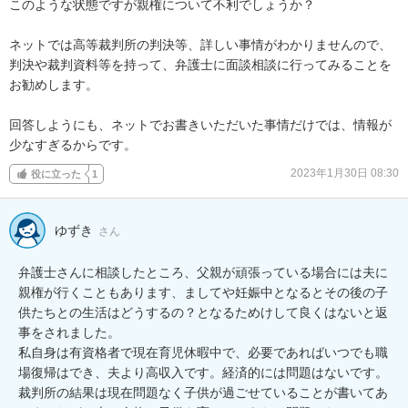
このような状態ですが親権について不利でしょうか？

ネットでは高等裁判所の判決等、詳しい事情がわかりませんので、

判決や裁判資料等を持って、弁護士に面談相談に行ってみることを
お勧めします。

回答しようにも、ネットでお書きいただいた事情だけでは、情報が
少なすぎるからです。
2023年1月30日 08:30
役に立った
1
ゆずき
さん
弁護士さんに相談したところ、父親が頑張っている場合には夫に
親権が行くこともあります、ましてや妊娠中となるとその後の子
供たちとの生活はどうするの？となるためけして良くはないと返
事をされました。

私自身は有資格者で現在育児休暇中で、必要であればいつでも職
場復帰はでき、夫より高収入です。経済的には問題はないです。

裁判所の結果は現在問題なく子供が過ごせていることが書いてあ