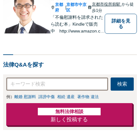
京都市役所前駅
から徒
京都
京都市中京
|
府
区
歩1分
「不倫慰謝料を請求された
詳細を見
ら読む本」Kindleで販売
る
中 http://www.amazon.co.
jp/dp/B0FJCDXDNV
法律Q&Aを探す
検索
例）
離婚 慰謝料
誹謗中傷
相続 遺産
著作物 違法
無料法律相談
新しく投稿する