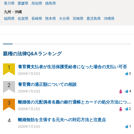
香川県
愛媛県
高知県
徳島県
九州・沖縄
福岡県
佐賀県
長崎県
熊本県
大分県
宮崎県
鹿児島県
沖縄県
親権の法律Q&Aランキング
1
養育費支払者が生活保護受給者になった場合の支払い可否
3
2026年7月23日
2
養育費の適正額についての相談
4
2026年7月10日
3
離婚後の元配偶者名義の銀行通帳とカードの処分方法について
2
2026年7月13日
4
離婚無効を主張する元夫への対応方法と注意点
1
2026年7月23日