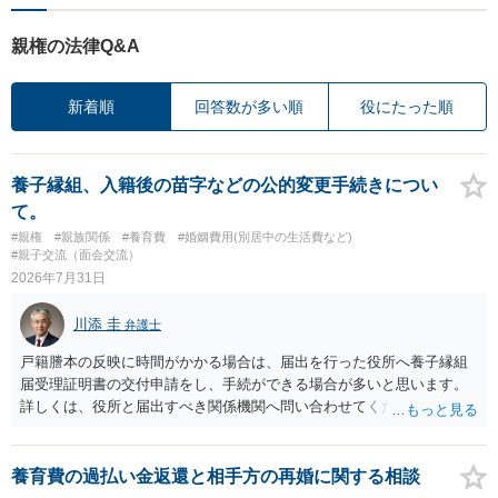
親権の法律Q&A
新着順
回答数が多い順
役にたった順
養子縁組、入籍後の苗字などの公的変更手続きについ
て。
#親権
#親族関係
#養育費
#婚姻費用(別居中の生活費など)
#親子交流（面会交流）
2026年7月31日
川添 圭
弁護士
戸籍謄本の反映に時間がかかる場合は、届出を行った役所へ養子縁組
届受理証明書の交付申請をし、手続ができる場合が多いと思います。
詳しくは、役所と届出すべき関係機関へ問い合わせてください。
養育費の過払い金返還と相手方の再婚に関する相談