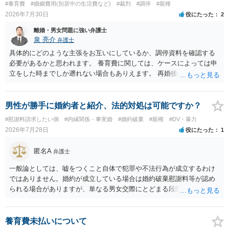
#養育費
#婚姻費用(別居中の生活費など)
#裁判
#調停
#親権
2026年7月30日
役にたった
2
離婚・男女問題に強い弁護士
泉 亮介
弁護士
具体的にどのような主張をお互いにしているか、調停資料を確認する
必要があるかと思われます。 養育費に関しては、ケースによっては申
立をした時までしか遡れない場合もありえます。 再婚後の相手方の行
動がどのようなものであったのかも重要であるため、相手が再婚後の
養育費に関するやりとり等があればそちらについても確認する必要が
あるでしょう。 公開相談の場での回答よりも個別に弁護士にご相談さ
男性が勝手に婚約者と紹介、法的対処は可能ですか？
れることをお勧めいたします。
#慰謝料請求したい側
#内縁関係・事実婚
#婚約破棄
#親権
#DV・暴力
2026年7月28日
役にたった
1
匿名A
弁護士
一般論としては、嘘をつくこと自体で犯罪や不法行為が成立するわけ
ではありません。婚約が成立している場合は婚約破棄慰謝料等が認め
られる場合がありますが、単なる男女交際にとどまる段階の場合、独
身偽装その他貞操権侵害事案は別として、信頼関係破壊行為について
慰謝料は生じないことが多いと思われます。 お怒りはごもっともです
が、仮に交際を進めたとしても後に相手を信頼できなくなる可能性が
養育費未払いについて