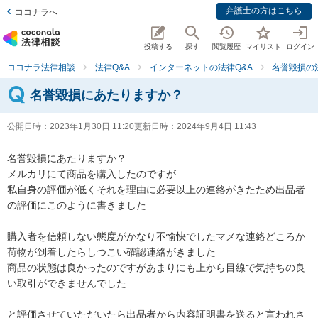
弁護士の方はこちら
ココナラへ
投稿する
探す
閲覧履歴
マイリスト
ログイン
ココナラ法律相談
法律Q&A
インターネットの法律Q&A
名誉毀損の
名誉毀損にあたりますか？
公開日時：
2023年1月30日 11:20
更新日時：
2024年9月4日 11:43
名誉毀損にあたりますか？

メルカリにて商品を購入したのですが

私自身の評価が低くそれを理由に必要以上の連絡がきたため出品者
の評価にこのように書きました

購入者を信頼しない態度がかなり不愉快でしたマメな連絡どころか
荷物が到着したらしつこい確認連絡がきました

商品の状態は良かったのですがあまりにも上から目線で気持ちの良
い取引ができませんでした

と評価させていただいたら出品者から内容証明書を送ると言われさ