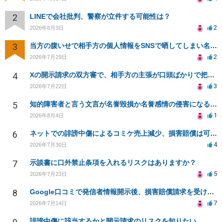
2
LINEで会社批判、警察が立件する可能性は？
2
2026年8月3日
3
当方の腹いせで相手方の個人情報をSNSで晒してしまい名誉毀損させてしまったかもしれない
2
2026年7月29日
4
Xの開示請求の双方審で、相手方の主張が口頭ばかりで把握しきれません
3
2026年7月22日
5
知的障害者と言う文言が名誉毀損か名誉感情の侵害になるか教えてほしい。
1
2026年8月4日
6
ネットでの誹謗中傷によるコミケ売上減少、損害賠償は可能か？
4
2026年7月30日
7
示談書に口外禁止条項を入れるリスクはありますか？
5
2026年7月23日
8
Google口コミで発信者情報開示後、損害賠償請求を受けています。示談について相談です。
7
2026年7月14日
誹謗中傷に該当するかと開示請求のリスクを知りたい