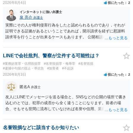
2026年8月4日
役にたった
2
当たるとも思われません。 もちろん、誰がその内容をｃｈａｔｇｐｔ
に入力したかも第三者にしられることはないので、個人や会社の特定
インターネットに強い弁護士
をせずに書き込んだことで（おそらく特定して書き込んだとして
泉 亮介
弁護士
も）、相談者さんが刑事民事の責任に問われることはないでしょう。
実際にその人が権利侵害行為をしたと認められるものであり，それが
私見ながらご参考まで。
証明できる証拠があるということであれば，開示請求を経ずに慰謝料
請求等を行うことが出来るケースもあります。 公開相談の場では回答
は難しいかと思われますので，お手持ちの証拠資料を持参の上弁護士
に個別に相談されると良いでしょう。
LINEで会社批判、警察が立件する可能性は？
#業務妨害罪・信用毀損罪
#名誉毀損罪・侮辱罪
#名誉毀損
#逮捕や勾留の阻止・準抗告
#加害者
#不起訴
2026年8月3日
役にたった
2
匿名A
弁護士
友人にLINEでメッセージを送る場合と、SNSなどの公開の場所で書き
込むのとでは、犯罪の成否から全く違うことになります。前者の場
合、そもそも世間に流布していなければ名誉や信用、業務にかかる犯
罪は成立しないことになります。
名誉毀損などに該当するか知りたい