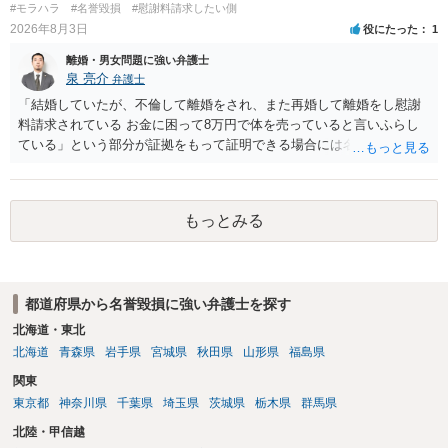
#モラハラ
#名誉毀損
#慰謝料請求したい側
2026年8月3日
役にたった
1
離婚・男女問題に強い弁護士
泉 亮介
弁護士
「結婚していたが、不倫して離婚をされ、また再婚して離婚をし慰謝
料請求されている お金に困って8万円で体を売っていると言いふらし
ている」という部分が証拠をもって証明できる場合には名誉権侵害や
プライバシー権侵害等を主張し慰謝料請求ができる可能性はあるでし
ょう。 既に弁護士にご依頼されているとのことですので，依頼中の弁
護士と打ち合わせの末どのように対応するかを決められると良いでし
もっとみる
ょう。
都道府県から名誉毀損に強い弁護士を探す
北海道・東北
北海道
青森県
岩手県
宮城県
秋田県
山形県
福島県
関東
東京都
神奈川県
千葉県
埼玉県
茨城県
栃木県
群馬県
北陸・甲信越