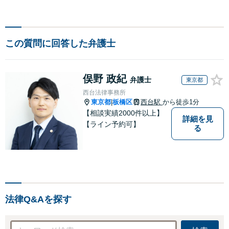
この質問に回答した弁護士
俣野 政紀
弁護士
東京都
西台法律事務所
東京都
板橋区
西台駅
から徒歩1分
|
【相談実績2000件以上】
詳細を見
【ライン予約可】
る
法律Q&Aを探す