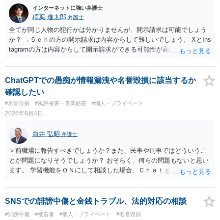
インターネットに強い弁護士
稲葉 進太郎
弁護士
全てが同じ人物の犯行かは分かりませんが、開示請求は可能でしょう
か？ →５ｃｈの方の開示請求は内容からして難しいでしょう。 XとIns
tagramの方は内容からして開示請求ができる可能性が高いでしょう。
ただ、アカウントが削除されていると開示請求は失敗する可能性が高
いでしょう。７月中にアカウントが削除されている場合、今から進め
ても失敗する可能性が高いように思われます。 相手を特定できた場
ChatGPTでの愚痴が情報漏洩や名誉毀損に該当するか
合、相手に全ての弁護士費用を負担させることは可能でしょうか？ →
確認したい
訴訟外の交渉で相手方が認めれば負担させることができるでしょう。
#名誉毀損
#風評被害・営業妨害
#個人・プライベート
訴訟で判決となった場合は、実際の弁護士費用が認められる場合と認
2026年8月4日
められない場合があり何ともいえないところでしょう。
白井 弘昭
弁護士
＞前職場に報告すべきでしょうか？また、民事や刑事ではどういうこ
とが問題になりそうでしょうか？ おそらく、何らの問題もないと思い
ます。 学習機能をＯＮにして相談した場合、Ｃｈａｔｇｐｔがｏｐｅ
ｎＡＩに相談内容を蓄積し、他の質問者への何らかの回答の際に参照
する可能性がありますが、個人名や会社名を特定していない限り、一
般論として抽象化されて回答に織り込まれる可能性が生じるにすぎま
SNSでの誹謗中傷と金銭トラブル、法的対応の相談
せんので、その情報自体が、秘密情報に当たるとは思えませんし、名
#誹謗中傷
#被害者
#個人・プライベート
#名誉毀損
誉棄損として、個人や会社に対する誹謗中傷の不特定多数への公開に