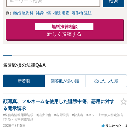
検索
例）
離婚 慰謝料
誹謗中傷
相続 遺産
著作物 違法
無料法律相談
新しく投稿する
名誉毀損の法律Q&A
新着順
回答数が多い順
役にたった順
顔写真、フルネームを使用した誹謗中傷、悪用に対す
る開示請求
#発信者情報開示請求
#誹謗中傷
#名誉毀損
#被害者
#ネット上の個人特定被害
#訴訟・損害賠償請求
2026年8月5日
役にたった
1