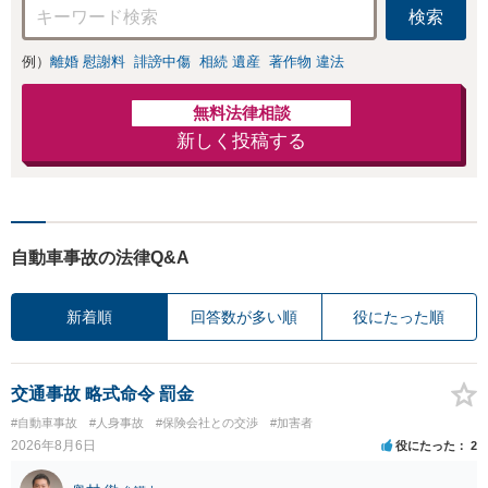
ます。
検索
例）
離婚 慰謝料
誹謗中傷
相続 遺産
著作物 違法
無料法律相談
新しく投稿する
自動車事故の法律Q&A
新着順
回答数が多い順
役にたった順
交通事故 略式命令 罰金
#自動車事故
#人身事故
#保険会社との交渉
#加害者
2026年8月6日
役にたった
2