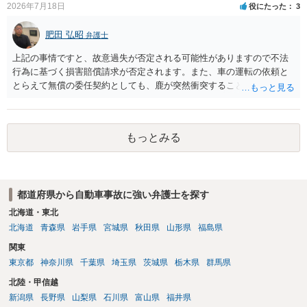
2026年7月18日
役にたった
3
肥田 弘昭
弁護士
上記の事情ですと、故意過失が否定される可能性がありますので不法
行為に基づく損害賠償請求が否定されます。また、車の運転の依頼と
とらえて無償の委任契約としても、鹿が突然衝突することは予見がで
きませんので善管注意義務違反は否定され債務不履行に基づく損害賠
償請求も成立しない可能性があります。以上の理由から支払義務は否
定される可能性が高いです。ご参考にしてください。
もっとみる
都道府県から自動車事故に強い弁護士を探す
北海道・東北
北海道
青森県
岩手県
宮城県
秋田県
山形県
福島県
関東
東京都
神奈川県
千葉県
埼玉県
茨城県
栃木県
群馬県
北陸・甲信越
新潟県
長野県
山梨県
石川県
富山県
福井県