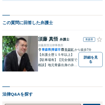
この質問に回答した弁護士
須藤 真悟
弁護士
青森県
須藤真悟法律事務所
青森県
青森市
青森駅
から徒歩7分
|
【弁護士歴１５年以上】
詳細を見
【駐車場有】【完全個室で
る
相談】地元青森出身の弁護
士として、相談にお越しく
ださった方々が、平穏な日
常を取り戻すことができる
ように、迅速に、そして真
剣に取り組みます。皆様が
法律Q&Aを探す
安心して相談できるような
雰囲気づくりを行なってい