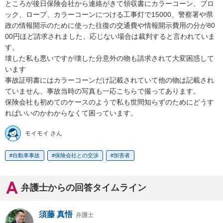
ところが後日保険会社から連絡がきて領収書にカラーコーン、ブロ
ック、ロープ、カラーコーンにつける工事灯で15000、警察署や県
政の情報開示のために使った往復の交通費や情報開示費用の分が80
00円ほど請求されました、応じない場合は裁判すると言われていま
す。

壊した私も悪いですが壊した分意外の物も請求されて大変困惑して
います

事故証明書にはカラーコーンだけ記載されていて他の物は記載され
ていません、事故当時の写真も一応こちらで撮ってあります。

保険会社も初めてのケースのようで私も世間知らずのためにどうす
ればいいのかわからなくて困っています。
モイモイ さん
自動車事故
保険会社との交渉
加害者
弁護士からの回答タイムライン
須藤 真悟
弁護士