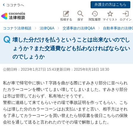
弁護士の方はこちら
ココナラへ
投稿する
探す
閲覧履歴
マイリスト
ログイン
ココナラ法律相談
法律Q&A
交通事故の法律Q&A
自動車事故の法律Q
壊した分だけを払うということは出来ないのでし
ょうか？また交通費なども払わなければならない
のでしょうか
公開日時：
2023年1月27日 15:43
更新日時：
2025年8月18日 18:30
私が車で帰宅中に狭いＴ字路を曲がる際にすみきり部分に並べられ
たカラーコーンを轢いてしまい壊してしまいました。すみきり部分
は市は管理しておらず、私有地だそうです。

警察に連絡して来てもらいその場で事故証明を作ってもらい、こち
らは壊した分のカラーコーンはお支払いますと言い、相手方はそれ
を了承してカラーコーンを買い替えたら領収書を後日こちらの保険
会社を通して送ると言われたのでその場で解散しました。
