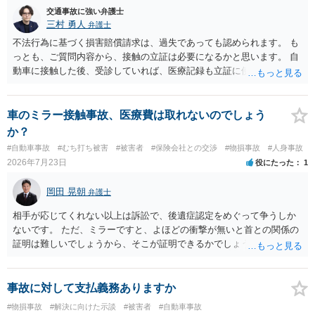
やご家族等が加入している保険に、今回の事故で利用できる弁護士費
交通事故に強い弁護士
用特約が付帯しているか なお、被害者は叔母様ご本人となりますの
三村 勇人
弁護士
で、弁護士が受任する場合には、叔母様ご本人の依頼意思等を確認す
不法行為に基づく損害賠償請求は、過失であっても認められます。 も
る必要があります。日本語での十分な意思疎通が難しいとのことです
っとも、ご質問内容から、接触の立証は必要になるかと思います。 自
ので、そのあたりのご事情も踏まえて、依頼意思の確認方法等を検討
動車に接触した後、受診していれば、医療記録も立証に使えるかと思
する必要があると思われます。
います。 いずれにせよ、多角的に検討する必要がありますので、弁護
士にご相談ください。
車のミラー接触事故、医療費は取れないのでしょう
か？
#自動車事故
#むち打ち被害
#被害者
#保険会社との交渉
#物損事故
#人身事故
2026年7月23日
役にたった
1
岡田 晃朝
弁護士
相手が応じてくれない以上は訴訟で、後遺症認定をめぐって争うしか
ないです。 ただ、ミラーですと、よほどの衝撃が無いと首との関係の
証明は難しいでしょうから、そこが証明できるかでしょうね。
事故に対して支払義務ありますか
#物損事故
#解決に向けた示談
#被害者
#自動車事故