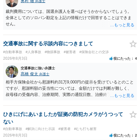
奥村 徹
弁護士
裁判費用については、国選弁護人を選べばそうかからないでしょう。
全体としてのソロバン勘定を上記の情報だけで回答することはできま
せん。
交通事故に関する示談内容につきまして
#自動車事故
#人身事故
#物損事故
#被害者
#保険会社との交渉
2026年8月3日
役にたった
4
交通事故に強い弁護士
髙橋 俊太
弁護士
相手方保険会社から慰謝料約31万9,000円の提示を受けているとのこと
ですが、慰謝料額の妥当性については、金額だけでは判断が難しく、
叔母様の受傷内容、治療期間、実際の通院日数、治療終了の経緯、後
遺症の有無、相手方保険会社から提示されている示談内容の内訳等を
確認する必要があります。保険会社から提示される慰謝料額について
は、弁護士が介入することにより増額を検討できる場合がありますの
ひきにげにあいましたが証拠の防犯カメラがうつって
で、以下の資料・情報を準備した上で、弁護士に個別に相談すること
ない
をお勧めいたします。 ・相手方保険会社から届いている示談金額の提
#自動車事故
#解決に向けた示談
#被害者
#むち打ち被害
示書類 ・叔母様の診断名、けがの内容 ・治療開始日及び治療終了日
2026年8月3日
役にたった
2
・入院の有無、通院回数 ・現在も症状が残っているか ・叔母様ご本人