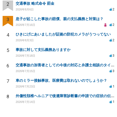
2
交通事故 略式命令 罰金
2
2026年8月6日
3
息子が起こした事故の賠償、親の支払義務と対策は？
2
2026年7月16日
4
ひきにげにあいましたが証拠の防犯カメラがうつってない
2
2026年8月3日
5
事故に対して支払義務ありますか
3
2026年7月18日
6
交通事故の加害者としての今後の対応と弁護士相談のタイミングは？
3
2026年7月15日
7
車のミラー接触事故、医療費は取れないのでしょうか？
1
2026年7月23日
8
外傷性頚椎ヘルニアで後遺障害診断書の申請での症状の伝え方等
1
2026年7月14日