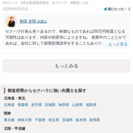
#セクハラ
#安全配慮義務違反
#パワハラ
#職場いじめ
払われていない場合は、契約違反となりますので請求可能かと存じま
2026年6月15日
役にたった
1
す。 ③休日・時間外労働については、休日・時間外労働があったこと
を示す証拠があるかまずは確認する必要があるかと存じます。 ④パワ
和田 史郎
弁護士
ハラ・セクハラに関しては、具体的な言動の内容によって判断が分か
れますので、録音データやLINEでのやり取り等を確認する必要がある
セクハラ行為も色々あるので、軽微なものであれば50万円程度となる
かと存じます。 ⑤退職勧奨については退職する意思がないのであれば
可能性はあります。内容や頻度等によりますね。 就業中のこととかで
きっぱりと断ればよく、解雇については不当な解雇である場合には解
あれば、会社に対して損害賠償請求をすることもあり得ます。
雇無効を争うなどの対応が考えられます。 回答としては以上になりま
すが、まずは、資料一式をご持参いただき最寄りの法律事務所にご相
談するか、労働基準監督署に相談する等の対応をしていただくことが
望ましいと考えます。
もっとみる
都道府県からセクハラに強い弁護士を探す
北海道・東北
北海道
青森県
岩手県
宮城県
秋田県
山形県
福島県
関東
東京都
神奈川県
千葉県
埼玉県
茨城県
栃木県
群馬県
北陸・甲信越