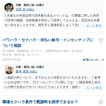
労働・雇用に強い弁護士
浜田 宏
弁護士
1 弁護士が内容証明で請求書を送るメリットは、①事案に即した内容
で請求の根拠、法的根拠を明示して請求してもらえる、②交渉を弁護
士に任せることができ、相手方と直接対応しなくて良い、というとこ
ろでしょうか。 デメリットは、費用がかかる点でしょう。 また、
請求は可能ですが、相手が任意に払うかどうかは分かりません。 ２
民事訴訟に証拠の制限はありませんが、秘密録音はプライバシー保護
パワハラ・セクハラ・未払い給与・インセンティブに
の観点から、裁判の証拠にする場合には注意が必要です(証拠排除され
ついて相談
る場合があります。)。 ３ 会社がどういう証拠に基づいて、誰が判断
#不当解雇
#退職勧奨
#パワハラ
#退職理由(自己都合・会社都合)
したかわかりませんが、会社がセクハラ認定しなかったからといっ
#正社員・契約社員
#セクハラ
て、裁判所も認定しないとは限りません。具体的な証拠とそれで認定
2026年7月2日
役にたった
2
できる事実次第です。 ４ SNS等で誹謗中傷したり、噂話を流したり
労働・雇用に強い弁護士
しないようにして下さい。そういう報復的なことをしなければ名誉毀
森本 偲音
弁護士
損にはなりません。反訴は貴女が加害行為をしなければ、通常は起こ
されません。 ５ 裁判をして、和解すれば和解金が入ります。 勝訴
ご相談の件について、以下のとおり回答させていただきます。 ご参考
判決を得て確定すれば、判決認容額を払ってもらいます。任意に支払
になれば幸いです。 ①インセンティブに関しては、ご相談者様と会社
わない場合には、給与や預貯金、不動産などの財産を差押えます。
との間で合意ができているかどうかによります。規約上そのような合
敗訴した場合、何も得られません。 ６ 弁護士費用は請求額や事件の
意が確認できれば請求できる可能性はあると考えます。 なお、合意
難易度によって変わります。また、現在は弁護士報酬は自由化されて
は口頭でも成立しますが、裁判等で争点となった場合には録音等の証
いますので、依頼する弁護士によっても費用は変わってきます。
拠がない限り立証が困難となり、請求が認められない可能性がござい
職場セクハラ案件で慰謝料を請求できるか？
ます。 ②未払給与に関しては労務を提供しているのにもかかわらず支