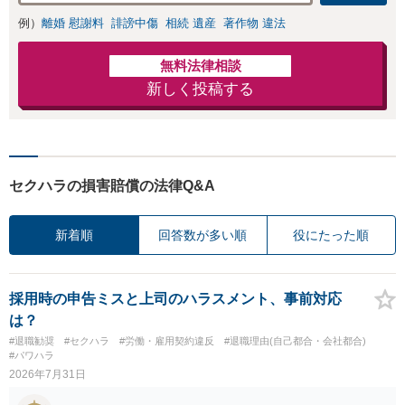
例）
離婚 慰謝料
誹謗中傷
相続 遺産
著作物 違法
無料法律相談
新しく投稿する
セクハラの損害賠償の法律Q&A
新着順
回答数が多い順
役にたった順
採用時の申告ミスと上司のハラスメント、事前対応
は？
#退職勧奨
#セクハラ
#労働・雇用契約違反
#退職理由(自己都合・会社都合)
#パワハラ
2026年7月31日