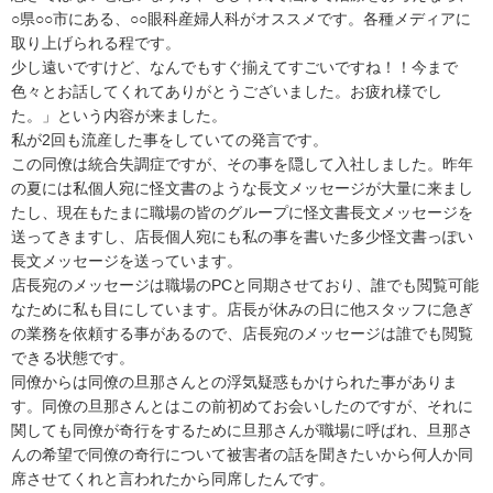
○県○○市にある、○○眼科産婦人科がオススメです。各種メディアに
取り上げられる程です。

少し遠いですけど、なんでもすぐ揃えてすごいですね！！今まで
色々とお話してくれてありがとうございました。お疲れ様でし
た。」という内容が来ました。

私が2回も流産した事をしていての発言です。

この同僚は統合失調症ですが、その事を隠して入社しました。昨年
の夏には私個人宛に怪文書のような長文メッセージが大量に来まし
たし、現在もたまに職場の皆のグループに怪文書長文メッセージを
送ってきますし、店長個人宛にも私の事を書いた多少怪文書っぽい
長文メッセージを送っています。

店長宛のメッセージは職場のPCと同期させており、誰でも閲覧可能
なために私も目にしています。店長が休みの日に他スタッフに急ぎ
の業務を依頼する事があるので、店長宛のメッセージは誰でも閲覧
できる状態です。

同僚からは同僚の旦那さんとの浮気疑惑もかけられた事がありま
す。同僚の旦那さんとはこの前初めてお会いしたのですが、それに
関しても同僚が奇行をするために旦那さんが職場に呼ばれ、旦那さ
んの希望で同僚の奇行について被害者の話を聞きたいから何人か同
席させてくれと言われたから同席したんです。
