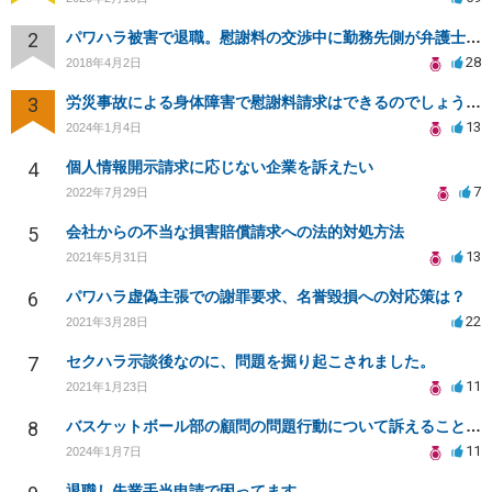
2
パワハラ被害で退職。慰謝料の交渉中に勤務先側が弁護士を立ててきました
28
2018年4月2日
3
労災事故による身体障害で慰謝料請求はできるのでしょうか？
13
2024年1月4日
4
個人情報開示請求に応じない企業を訴えたい
7
2022年7月29日
5
会社からの不当な損害賠償請求への法的対処方法
13
2021年5月31日
6
パワハラ虚偽主張での謝罪要求、名誉毀損への対応策は？
22
2021年3月28日
7
セクハラ示談後なのに、問題を掘り起こされました。
11
2021年1月23日
8
バスケットボール部の顧問の問題行動について訴えることは可能でしょうか？
11
2024年1月7日
退職し失業手当申請で困ってます