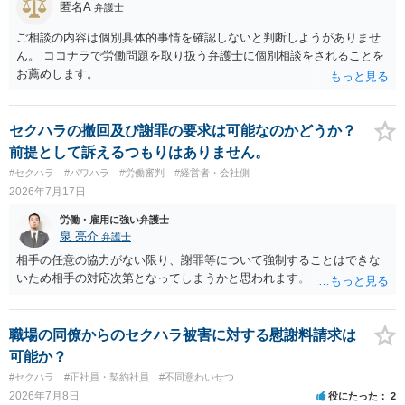
匿名A
弁護士
ご相談の内容は個別具体的事情を確認しないと判断しようがありませ
ん。 ココナラで労働問題を取り扱う弁護士に個別相談をされることを
お薦めします。
セクハラの撤回及び謝罪の要求は可能なのかどうか？
前提として訴えるつもりはありません。
#セクハラ
#パワハラ
#労働審判
#経営者・会社側
2026年7月17日
労働・雇用に強い弁護士
泉 亮介
弁護士
相手の任意の協力がない限り、謝罪等について強制することはできな
いため相手の対応次第となってしまうかと思われます。
職場の同僚からのセクハラ被害に対する慰謝料請求は
可能か？
#セクハラ
#正社員・契約社員
#不同意わいせつ
2026年7月8日
役にたった
2