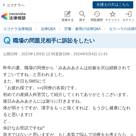
弁護士の方はこちら
ココナラへ
投稿する
探す
閲覧履歴
マイリスト
ログイン
ココナラ法律相談
法律Q&A
労働・雇用の法律Q&A
セクハラの法律Q
職場の問題児相手に訴訟をしたい
公開日時：
2023年1月6日 12:56
更新日時：
2024年9月4日 11:43
昨年の夏、職場の同僚から「みあみあさんは妊娠を沢山経験されて
すごいですね」と言われました。

また、昨日もSMSにて

「お疲れ様です。○○(同僚の名前)です。

初めての産婦人科苦労して紹介してくれてありがとうございます。
後日みあみあさんには謝りに行きますね。

体が弱そうですが、漢字をもっと強くすれば、もう少し健康になれ
ると思いますけ

ど...

余計なお世話ですね(^

急ぎではないと思いますが、もし本気で悩んで治療をお考えなら、○