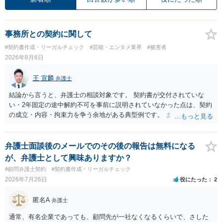
事務所との契約に関して
#契約書作成・リーガルチェック
#芸能・エンタメ業界
#被害者
2026年8月6日
王 宣麟
弁護士
結論から言うと、弁護士の相談対象です。 契約書が交付されていな
い・2年固定の途中解約不可を事前に説明されていなかった点は、契約
の成立・内容・拘束力を争う余地がある典型例です。 まずは、運営と
のやり取り、規約のスクショ等の証拠を集めて、弁護士に相談されて
みてはいかがでしょうか。 また同時並行で（もしまだされていないの
であれば）書面で退所意思の明確化はしておくべきだと考えます。
弁護士面談後のメールでのその後の報告は無料になる
が、弁護士として興味ありますか？
#顧問弁護士契約
#契約書作成・リーガルチェック
2026年7月26日
役にたった
2
匿名A
弁護士
通常、有名企業であっても、顧問先が一社なくなるくらいで、さした