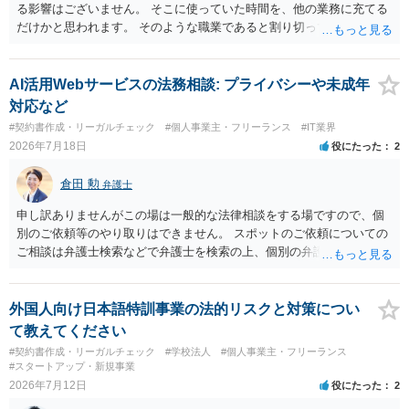
る影響はございません。 そこに使っていた時間を、他の業務に充てる
だけかと思われます。 そのような職業であると割り切ってご相談され
た方が、かえって良い弁護士に巡り会えるのではないかと思います。
相談者様のご意見が反映されることを、お祈りしております。
AI活用Webサービスの法務相談: プライバシーや未成年
対応など
#契約書作成・リーガルチェック
#個人事業主・フリーランス
#IT業界
2026年7月18日
役にたった
2
倉田 勲
弁護士
申し訳ありませんがこの場は一般的な法律相談をする場ですので、個
別のご依頼等のやり取りはできません。 スポットのご依頼についての
ご相談は弁護士検索などで弁護士を検索の上、個別の弁護士にご連絡
ください。
外国人向け日本語特訓事業の法的リスクと対策につい
て教えてください
#契約書作成・リーガルチェック
#学校法人
#個人事業主・フリーランス
#スタートアップ・新規事業
2026年7月12日
役にたった
2