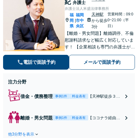
紀
弁護士
弁護士法人米盛法律事務所
天神駅
営業時間：09:0
福
福岡
0~21:00（平
岡
市中
から徒歩
|
県
央区
日）
3分
【離婚・男女問題】離婚調停、不倫
慰謝料請求など幅広く対応していま
す！ 【企業相談も専門の弁護士が対
応】貴社のお悩みをお気軽にご相談
ください。 【初回相談無料！】ご依
電話で面談予約
メールで面談予約
頼者様が安心してお話できるよう心
がけています。
注力分野
借金・債務整理
【天神駅徒歩３
事例1件
料金表有
分】【実績豊富な
専門の弁護士が対
応！】自己破産／
離婚・男女問題
【ココナラ経由で
事例1件
料金表有
個人再生／任意整
初回相談無料】知
理など、依頼者様
識・経験豊富な弁
一人一人にあった
他3分野を表示
護士にご相談【福