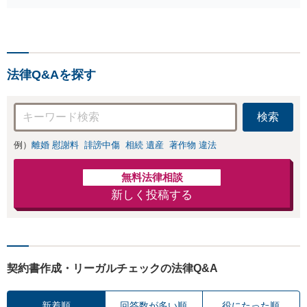
解決策をご提案し
岡・佐賀・熊本の
ます【初回面談無
方へ】福岡天神に
料】【夜間・土日
ある地域密着の個
祝対応可】
人事務所です。心
理カウンセラーも
法律Q&Aを探す
在籍しており、精
神的に不安な方に
も安心してご相談
検索
頂けます【忙しい
方は事前予約で夜
例）
離婚 慰謝料
誹謗中傷
相続 遺産
著作物 違法
間休日対応可能】
無料法律相談
新しく投稿する
契約書作成・リーガルチェックの法律Q&A
新着順
回答数が多い順
役にたった順