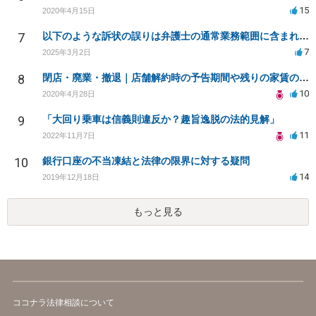
15
2020年4月15日
7
以下のような訴状の誤りは弁護士の通常業務範囲に含まれるか？
7
2025年3月2日
8
閉店・廃業・撤退｜店舗解約時の予告期間や残りの家賃の支払い（編集部投稿）
10
2020年4月28日
9
「大回り乗車は信義則違反か？趣旨逸脱の法的見解」
11
2022年11月7日
10
銀行口座の不当凍結と法律の限界に対する疑問
14
2019年12月18日
もっと見る
ココナラ法律相談について