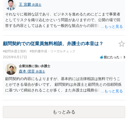
王 宣麟
弁護士
それなりに複雑な話であり、ビジネスを進めるためにどこまで事業者
としてリスクを織り込むかという問題がありますので、公開の場で回
答する内容としてはあくまでも一般的な観点からの回答になります
が、 全体的な方向性でいえば、 ・提供するサービスの中心を「日本語
授業・言語コーチング」と明確に位置付け、サーフィンや農業体験、
工場見学等のアクティビティは、旅行商品ではなく授業に付随した無
顧問契約での従業員無料相談、弁護士の本音は？
償の交流・学習機会として整理すること。 ・宿泊・交通・レンタカー
#顧問弁護士契約
#契約書作成・リーガルチェック
等の契約主体および支払は常にクライアント本人と事業者の間で完結
2026年6月17日
役にたった
3
させ、日本語講師は予約手続や支払の代理・媒介・取次・窓口を担わ
ないこと。 ・利用規約・免責条項では、①講師は旅行業者ではなく運
企業法務に強い弁護士
送・宿泊等のサービス提供者とは独立した立場であること、②参加者
森本 偲音
弁護士
の移動・アクティビティ参加は自己の判断と責任によること、③講師
顧問契約の内容にもよりますが、基本的には法律相談は無料で行うこ
の故意・重大な過失を除く範囲で事故等についての責任を限定するこ
とができる場合が多いです。 顧問契約は弁護士と顧問先との信頼関係
とを明示すること。 この辺りは意識して書類等を作成された方がよろ
に基づいて締結されることが多く、また弁護士は職務倫理上誠実に職
しいかと思います。 公開の場で個別具体的な内容に従って回答するの
務に従事すべき 義務を負っておりますので、原則として利益率が低い
にも限界がありますので、資料などを持参の上、弁護士の相談される
といった理由で真剣に回答しないということはございません。 仮にそ
ことをお勧めします。
ういった弁護士がいる場合は、その方個人の問題になりますが、顧問
もっとみる
先から顧問契約を打ち切られたり、場合によっては懲戒請求を 受ける
といったことになろうかと存じます。 以上ご参考までに。