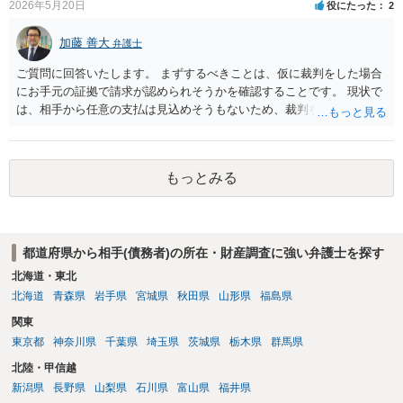
2026年5月20日
役にたった
2
５について，可能かと思われます。 ６について，内容証明については
住んで居る場所が判明しないと送付は出来ないでしょう。裁判手続き
加藤 善大
弁護士
については，住民票上の住所へ住んでいないことを調査したうえで，
公示送達という方法により訴訟提起することとなります。 ７につい
ご質問に回答いたします。 まずするべきことは、仮に裁判をした場合
て，プライバシー権侵害や名誉権侵害として相手から逆に請求を受け
にお手元の証拠で請求が認められそうかを確認することです。 現状で
るきっかけとなりかねないため，避けたほうが良いかと思われます。
は、相手から任意の支払は見込めそうもないため、裁判を想定する必
要があります。 裁判の場合は、相手が借り入れを否定する等争った場
合は証拠が必要になります。 借用書や振込履歴がないとのことですの
で、 例えば、相手とのＬＩＮＥのやりとりで、 相手からの「１００万
もっとみる
円貸してくれてありがとう」とか「１００万円の返済はもう少し待っ
て欲しい」等の記載があれば証拠になり得るでしょう。 ご質問に対す
る回答は以上ですが、可能であれば、ご依頼になるかは別にして、お
近くの弁護士に直接相談されて、今後の対応についてアドバイスを求
都道府県から相手(債務者)の所在・財産調査に強い弁護士を探す
めることをおすすめいたします。 ご参考にしていただけますと幸いで
す。
北海道・東北
北海道
青森県
岩手県
宮城県
秋田県
山形県
福島県
関東
東京都
神奈川県
千葉県
埼玉県
茨城県
栃木県
群馬県
北陸・甲信越
新潟県
長野県
山梨県
石川県
富山県
福井県