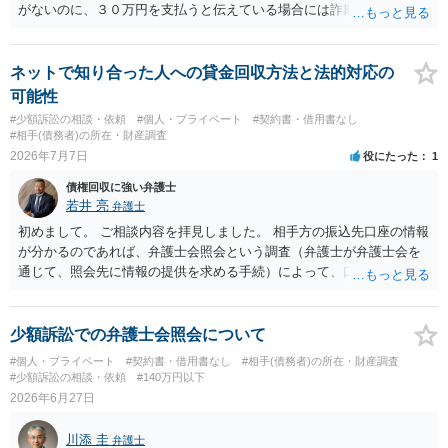
がないのに、３０万円を支払うと伝えている場合には詐欺罪に該当す
る可能性があります。 ・未払い金を回収するためにどのような法的手
段が取れるのか ⇒契約に基づく履行請求として３０万円を請求するこ
とが考えられますが、 パパ活の契約は、売春防止法に抵触する契約
ネットで知り合った人への貸金回収方法と法的対応の
であるため、公序良俗に反する契約として 民法上無効（民法９０
可能性
条）となるため、相手方に請求できない可能性が高いです。 ・相手の
#少額訴訟の相談・依頼
#個人・プライベート
#契約書・借用書なし
氏名や住所が分からない状態でも対応可能なのか ⇒訴訟等の裁判上の
#相手(債務者)の所在・財産調査
手続を利用する場合には、原則として相手方の住所・氏名を把握して
2026年7月7日
役にたった
1
いる必要があります。
債権回収に強い弁護士
若井 亮
弁護士
初めまして。 ご相談内容を拝見しました。 相手方の振込先口座の情報
が分かるのであれば、弁護士会照会という調査（弁護士が弁護士会を
通じて、照会先に情報の提供を求める手続）によって、口座名義人の
情報（氏名や口座開設時の住所）を取得できる可能性があります。 口
座名義人の身元が明らかになった後、住所地に貸金を返還するよう求
める書面を送るという方法が考えられます。 ただ、弁護士会照会を利
少額訴訟での弁護士会照会について
用する場合には、弁護士への依頼が必要になりコストがかかってしま
#個人・プライベート
#契約書・借用書なし
#相手(債務者)の所在・財産調査
います。 また、書面を送っても無視をされる可能性も否定できませ
#少額訴訟の相談・依頼
#140万円以下
ん。 さらに、相手方が連絡を寄こしてきても、弁済の資力が無けれ
2026年6月27日
ば、長期間の分割弁済になる可能性もあります。 以上、対応できるこ
とはあるものの、コストの面や相手方のリアクション次第であるとい
川添 圭
弁護士