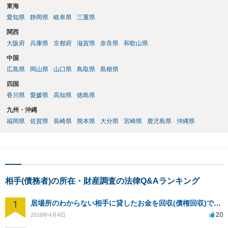
東海
愛知県
静岡県
岐阜県
三重県
関西
大阪府
兵庫県
京都府
滋賀県
奈良県
和歌山県
中国
広島県
岡山県
山口県
鳥取県
島根県
四国
香川県
愛媛県
高知県
徳島県
九州・沖縄
福岡県
佐賀県
長崎県
熊本県
大分県
宮崎県
鹿児島県
沖縄県
相手(債務者)の所在・財産調査の法律Q&Aランキング
1
居場所のわからない相手に貸したお金を回収(債権回収)できますか？
20
2018年4月4日