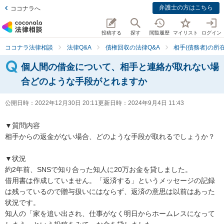
弁護士の方はこちら
ココナラへ
投稿する
探す
閲覧履歴
マイリスト
ログイン
ココナラ法律相談
法律Q&A
債権回収の法律Q&A
相手(債務者)の所
個人間の借金について、相手と連絡が取れない場
合どのような手段がとれますか
公開日時：
2022年12月30日 20:11
更新日時：
2024年9月4日 11:43
▼質問内容

相手からの返金がない場合、どのような手段が取れるでしょうか？

▼状況

約2年前、SNSで知り合った知人に20万お金を貸しました。

借用書は作成していません。「返済する」というメッセージの記録
は残っているので贈与扱いにはならず、返済の意思は以前はあった
状況です。

知人の「家を追い出され、仕事がなく明日からホームレスになって