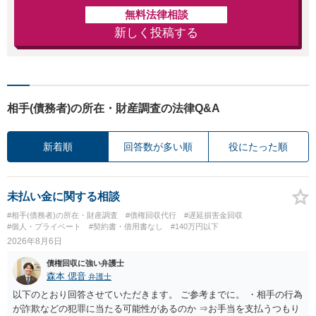
無料法律相談
新しく投稿する
相手(債務者)の所在・財産調査の法律Q&A
新着順
回答数が多い順
役にたった順
未払い金に関する相談
#相手(債務者)の所在・財産調査
#債権回収代行
#遅延損害金回収
#個人・プライベート
#契約書・借用書なし
#140万円以下
2026年8月6日
債権回収に強い弁護士
森本 偲音
弁護士
以下のとおり回答させていただきます。 ご参考までに。 ・相手の行為
が詐欺などの犯罪に当たる可能性があるのか ⇒お手当を支払うつもり