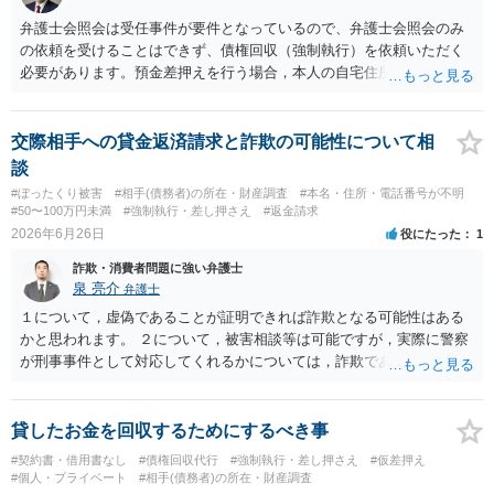
う点でリスクがあることをご留意いただく必要があるでしょう。
弁護士会照会は受任事件が要件となっているので、弁護士会照会のみ
の依頼を受けることはできず、債権回収（強制執行）を依頼いただく
必要があります。預金差押えを行う場合，本人の自宅住所（住民登録
地）が必要になりますので、電話番号や銀行口座を把握しているので
あれば、まず電話会社や金融機関等へ本人確認資料記載の住所を照会
し、そこから最新の住民票を確認していくのが常套手段であり、その
交際相手への貸金返済請求と詐欺の可能性について相
上で、さらに主要金融機関の口座情報や残高を弁護士会照会で調べる
談
ことも多いです（なお、判決記載の住所に通常送達ができているので
#ぼったくり被害
#相手(債務者)の所在・財産調査
#本名・住所・電話番号が不明
あれば、最終的には、強制執行の場合の債務者への送達は、公示送達
#50〜100万円未満
#強制執行・差し押さえ
#返金請求
まで行わなくても付郵便送達等でクリアできることがほとんどで
2026年6月26日
役にたった
1
す）。 また、個人事業を行っているのであれば、店舗への動産執行も
詐欺・消費者問題に強い弁護士
効果的な場合があります（商売によってはその日の売上金を回収でき
泉 亮介
弁護士
る場合もありますし、そうでなくても、執行官の訪問は物理的な圧力
になります）。もちろん、弁護士費用や各種の実費（弁護士会照会に
１について，虚偽であることが証明できれば詐欺となる可能性はある
は1回あたり5,000～6,000円程度かかります）の負担を考えると費用倒
かと思われます。 ２について，被害相談等は可能ですが，実際に警察
れの懸念はありますので、最終的にどこまでやるのかは考える必要が
が刑事事件として対応してくれるかについては，詐欺であることをど
ありますが、いずれにせよ、弁護士へ直接相談して費用などをお尋ね
の程度証明できる資料があるかによってくぁってくるかと思われま
いただいた方がよいかと思います。
す。 ３について，相手と連絡が取れるのであれば内容証明や電話での
連絡等から交渉をすることtなるかと思われます。弁護士を立てること
貸したお金を回収するためにするべき事
を想定されている場合，裁判をする場合だと，弁護士費用との関係か
#契約書・借用書なし
#債権回収代行
#強制執行・差し押さえ
#仮差押え
ら全額回収できたとしてもご自身の経済的な利益は少ないかと思われ
#個人・プライベート
#相手(債務者)の所在・財産調査
ます。 ４について，実際の内容次第ですが，可能な場合も多いです。