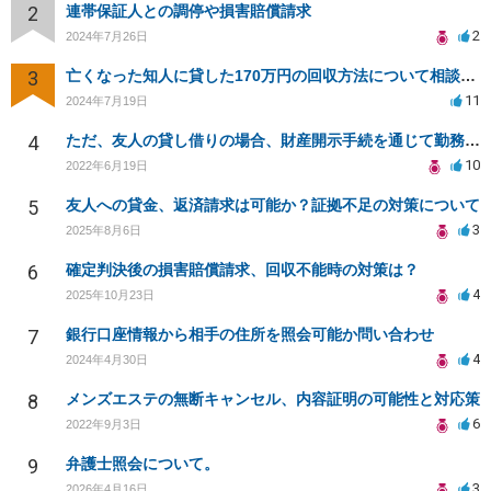
2
連帯保証人との調停や損害賠償請求
2
2024年7月26日
3
亡くなった知人に貸した170万円の回収方法について相談したい
11
2024年7月19日
4
ただ、友人の貸し借りの場合、財産開示手続を通じて勤務先を知り、給料の差押えができますか？
10
2022年6月19日
5
友人への貸金、返済請求は可能か？証拠不足の対策について
3
2025年8月6日
6
確定判決後の損害賠償請求、回収不能時の対策は？
4
2025年10月23日
7
銀行口座情報から相手の住所を照会可能か問い合わせ
4
2024年4月30日
8
メンズエステの無断キャンセル、内容証明の可能性と対応策
6
2022年9月3日
9
弁護士照会について。
3
2026年4月16日