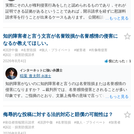
実際にその人が権利侵害行為をしたと認められるものであり，それが
証明できる証拠があるということであれば，開示請求を経ずに慰謝料
請求等を行うことが出来るケースもあります。 公開相談の場では回答
は難しいかと思われますので，お手持ちの証拠資料を持参の上弁護士
に個別に相談されると良いでしょう。
知的障害者と言う文言が名誉毀損か名誉感情の侵害に
なるか教えてほしい。
#誹謗中傷
#名誉毀損
#個人・プライベート
#被害者
#肖像権侵害
#訴訟・損害賠償請求
2026年8月4日
役にたった
1
インターネットに強い弁護士
稲葉 進太郎
弁護士
知的障害がないのに知的障害者と言うのは名誉毀損または名誉感情の
侵害になりますか？ →裁判所では、名誉感情侵害とされることが多い
印象です。ご指摘のとおり、文脈上侮辱の意味で言っている点も加味
されていると思います。
侮辱的な投稿に対する法的対応と賠償の可能性は？
#発信者情報開示請求
#誹謗中傷
#名誉毀損
#個人・プライベート
#加害者
#訴訟・損害賠償請求
2026年8月4日