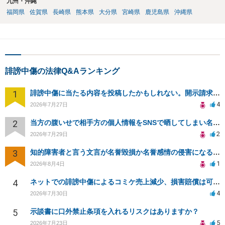
九州・沖縄
福岡県
佐賀県
長崎県
熊本県
大分県
宮崎県
鹿児島県
沖縄県
誹謗中傷の法律Q&Aランキング
1
誹謗中傷に当たる内容を投稿したかもしれない。開示請求や民事刑事裁判に発展しうるのか教えて欲しい。
4
2026年7月27日
2
当方の腹いせで相手方の個人情報をSNSで晒してしまい名誉毀損させてしまったかもしれない
2
2026年7月29日
3
知的障害者と言う文言が名誉毀損か名誉感情の侵害になるか教えてほしい。
1
2026年8月4日
4
ネットでの誹謗中傷によるコミケ売上減少、損害賠償は可能か？
4
2026年7月30日
5
示談書に口外禁止条項を入れるリスクはありますか？
5
2026年7月23日