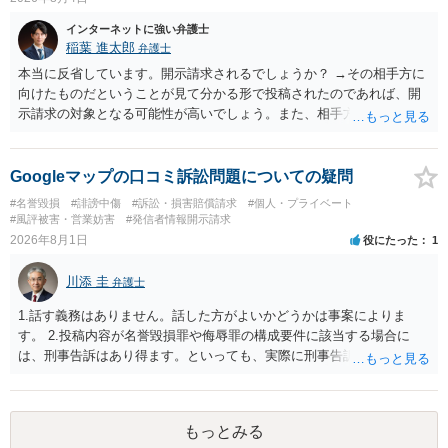
インターネットに強い弁護士
稲葉 進太郎
弁護士
本当に反省しています。開示請求されるでしょうか？ →その相手方に
向けたものだということが見て分かる形で投稿されたのであれば、開
示請求の対象となる可能性が高いでしょう。また、相手方の投稿した
文章からすると、実際に発信者情報開示請求がなされる可能性がある
と存じます。発信者情報開示請求が進むと、投稿に使った回線の契約
者のところに、意見照会がなされます。アカウント情報開示の場合
Googleマップの口コミ訴訟問題についての疑問
は、アカウントの登録メールに意見照会がなされます。 また、された
#名誉毀損
#誹謗中傷
#訴訟・損害賠償請求
#個人・プライベート
場合賠償金はいくらでしょうか。 →ケースバイケースであり、数万円
#風評被害・営業妨害
#発信者情報開示請求
から１００万単位まで様々でしょう。裁判外であれば交渉して相手方
2026年8月1日
役にたった
1
の請求額から減額することを試みることとなるでしょう。
川添 圭
弁護士
1.話す義務はありません。話した方がよいかどうかは事案によりま
す。 2.投稿内容が名誉毀損罪や侮辱罪の構成要件に該当する場合に
は、刑事告訴はあり得ます。といっても、実際に刑事告訴に動くかど
うかは事案によります。 3.これも事案によりますが、半年から1年程度
です。Googleは電話番号の開示請求もできることが多いので、少しで
も特定可能になるよう、複数ルートで開示請求が行われることが多い
もっとみる
です。さらにいえば、利用者からの口コミ投稿の場合、開示請求者は