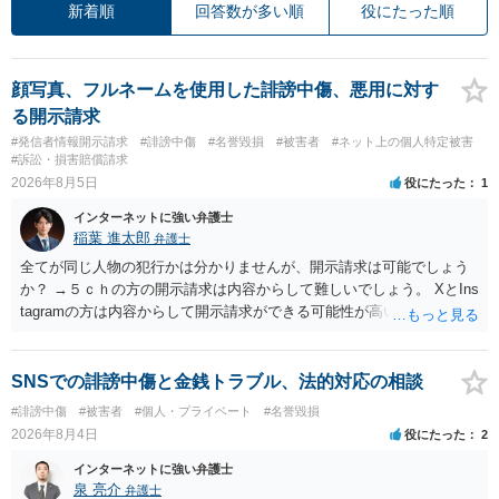
新着順
回答数が多い順
役にたった順
顔写真、フルネームを使用した誹謗中傷、悪用に対す
る開示請求
#発信者情報開示請求
#誹謗中傷
#名誉毀損
#被害者
#ネット上の個人特定被害
#訴訟・損害賠償請求
2026年8月5日
役にたった
1
インターネットに強い弁護士
稲葉 進太郎
弁護士
全てが同じ人物の犯行かは分かりませんが、開示請求は可能でしょう
か？ →５ｃｈの方の開示請求は内容からして難しいでしょう。 XとIns
tagramの方は内容からして開示請求ができる可能性が高いでしょう。
ただ、アカウントが削除されていると開示請求は失敗する可能性が高
いでしょう。７月中にアカウントが削除されている場合、今から進め
ても失敗する可能性が高いように思われます。 相手を特定できた場
SNSでの誹謗中傷と金銭トラブル、法的対応の相談
合、相手に全ての弁護士費用を負担させることは可能でしょうか？ →
#誹謗中傷
#被害者
#個人・プライベート
#名誉毀損
訴訟外の交渉で相手方が認めれば負担させることができるでしょう。
2026年8月4日
役にたった
2
訴訟で判決となった場合は、実際の弁護士費用が認められる場合と認
められない場合があり何ともいえないところでしょう。
インターネットに強い弁護士
泉 亮介
弁護士