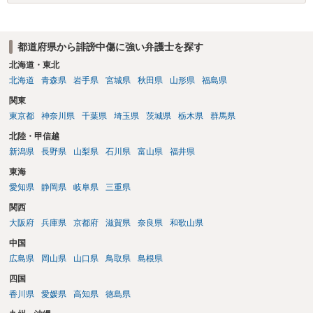
ある程度対象者を特定できている（ただし証拠による裏付けか必要な
ので発信者情報開示請求をする）というケースが比較的多いと思われ
ます。
都道府県から誹謗中傷に強い弁護士を探す
北海道・東北
北海道
青森県
岩手県
宮城県
秋田県
山形県
福島県
関東
東京都
神奈川県
千葉県
埼玉県
茨城県
栃木県
群馬県
北陸・甲信越
新潟県
長野県
山梨県
石川県
富山県
福井県
東海
愛知県
静岡県
岐阜県
三重県
関西
大阪府
兵庫県
京都府
滋賀県
奈良県
和歌山県
中国
広島県
岡山県
山口県
鳥取県
島根県
四国
香川県
愛媛県
高知県
徳島県