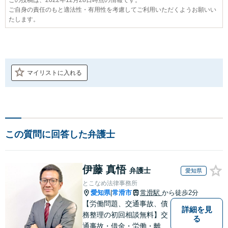
ご自身の責任のもと適法性・有用性を考慮してご利用いただくようお願いい
たします。
マイリストに入れる
この質問に回答した弁護士
伊藤 真悟
弁護士
愛知県
とこなめ法律事務所
愛知県
常滑市
常滑駅
から徒歩2分
|
【労働問題、交通事故、債
詳細を見
務整理の初回相談無料】交
る
通事故・借金・労働・離