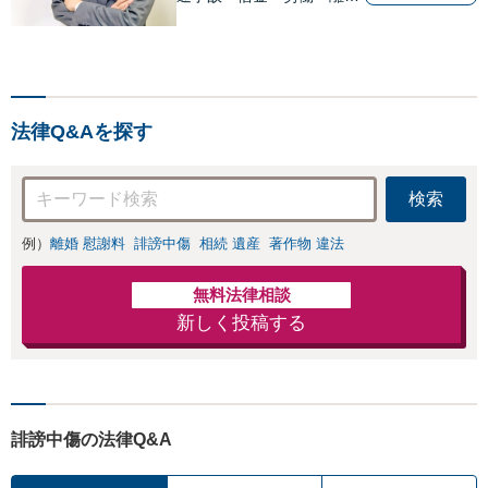
婚・相続問題が得意です。
愛知県常滑市、東海市、知
多市、半田市、大府市、武
豊町、阿久比町、東浦町、
美浜町、南知多町などでお
法律Q&Aを探す
困りの方がいましたらすぐ
にご相談ください。
検索
例）
離婚 慰謝料
誹謗中傷
相続 遺産
著作物 違法
無料法律相談
新しく投稿する
誹謗中傷の法律Q&A