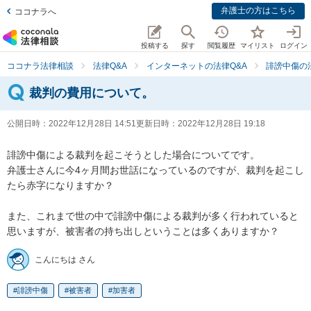
弁護士の方はこちら
ココナラへ
投稿する
探す
閲覧履歴
マイリスト
ログイン
ココナラ法律相談
法律Q&A
インターネットの法律Q&A
誹謗中傷の
裁判の費用について。
公開日時：
2022年12月28日 14:51
更新日時：
2022年12月28日 19:18
誹謗中傷による裁判を起こそうとした場合についてです。

弁護士さんに今4ヶ月間お世話になっているのですが、裁判を起こし
たら赤字になりますか？

また、これまで世の中で誹謗中傷による裁判が多く行われていると
思いますが、被害者の持ち出しということは多くありますか？
こんにちは さん
誹謗中傷
被害者
加害者