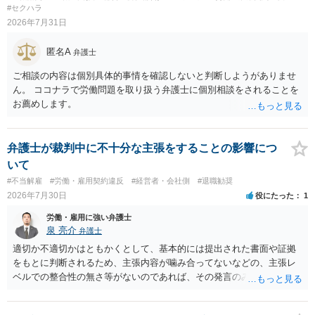
損害と比べて過大なら無効や減額が争点になります。 ・契約前の修正
#セクハラ
交渉は一般的です。 交渉の方向としては、上限額を設ける、実損害ベ
2026年7月31日
ースにする、算定根拠を明確化する、違約金ではなく「合理的な実
費・未回収費用のみ」に限定する、などが典型です。 ・弁護士に契約
匿名A
弁護士
前に契約書の内容をレビューしてもらう価値は十分にあると思われま
す。 争点は、契約類型が雇用か業務委託か、実態として労働者性があ
ご相談の内容は個別具体的事情を確認しないと判断しようがありませ
るか、解除事由が双方にどう定められているか、違約金の算定根拠が
ん。 ココナラで労働問題を取り扱う弁護士に個別相談をされることを
合理的か、という複数論点に分かれます。契約前なら、交渉のパワー
お薦めします。
バランスの問題もありますが、修正余地があるうえ、後から争うより
コストを抑えやすいので、資料等を持参の上弁護士に確認されること
をお勧めします。 ・事務所側の解除でも、解除理由によってはタレン
弁護士が裁判中に不十分な主張をすることの影響につ
ト側に損害賠償が発生する建付けになっていることはあります。ただ
いて
し、事務所側が一方的に解除したのにタレントへ違約金を課す設計
#不当解雇
#労働・雇用契約違反
#経営者・会社側
#退職勧奨
は、合理性や対価性を欠くとして争いやすいです。逆に、タレント側
2026年7月30日
役にたった
1
の重大な契約違反がある場合は、実損害の範囲で請求される可能性は
あります。
労働・雇用に強い弁護士
泉 亮介
弁護士
適切か不適切かはともかくとして、基本的には提出された書面や証拠
をもとに判断されるため、主張内容が噛み合ってないなどの、主張レ
ベルでの整合性の無さ等がないのであれば、その発言のみで大きく不
利になるということはないように思われます。