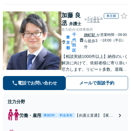
加藤 良
東京都
インタビュ
ーを見る
丞
弁護士
造力総合法律事務所
千
麹町駅
か
営業時間：09:00
東
代
~18:00（平日）
ら徒歩3
京
|
田
分
都
区
【相談実績1000件以上】納得のいく
解決に向けて、依頼者様に寄り添い
尽力します。リピート多数。退職勧
奨の解決金を3倍にした事例など、
労働分野に強み。後々「相談してお
電話でお問い合わせ
メールで面談予約
けばよかった」と後悔しないために
もまずはご相談ください。
注力分野
労働・雇用
【弁護士直通】【夜
事例3件
料金表有
間・休日も対応】未払
残業代や不当解雇、退