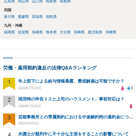
広島県
岡山県
山口県
鳥取県
島根県
四国
香川県
愛媛県
高知県
徳島県
九州・沖縄
福岡県
佐賀県
長崎県
熊本県
大分県
宮崎県
鹿児島県
沖縄県
労働・雇用契約違反の法律Q&Aランキング
1
年上部下による給与情報暴露、懲戒解雇は可能ですか？
3
2026年7月28日
2
採用時の申告ミスと上司のハラスメント、事前対応は？
2026年7月31日
3
芸能事務所との専属契約における中途解約時の違約金について相談したいです
2026年8月5日
4
弁護士が裁判中に不十分な主張をすることの影響について