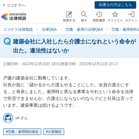
弁護士の方はこちら
ココナラへ
投稿する
探す
閲覧履歴
マイリスト
ログイン
ココナラ法律相談
法律Q&A
労働・雇用の法律Q&A
労働・雇用契約
建築会社に入社したら介護士になれという命令が
出た。違法性はないか
公開日時：
2022年12月10日 18:01
更新日時：
2022年12月11日 20:17
戸建の建築会社に勤務しています。

社長が急に「儲かるから介護もやることにした。全員介護士にす
る」と発表しました。雇用時と異なる事業をやれという命令を法律
で拒否できませんか。介護士にならないのならクビと社長は言って
います。建築事業は続けるようです。
uii さん
労働・雇用契約違反
介護施設