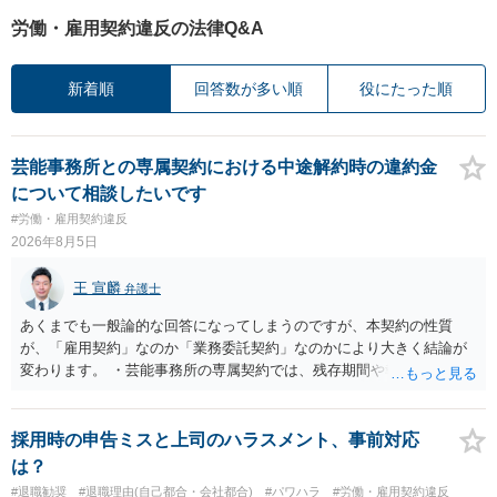
労働・雇用契約違反の法律Q&A
新着順
回答数が多い順
役にたった順
芸能事務所との専属契約における中途解約時の違約金
について相談したいです
#労働・雇用契約違反
2026年8月5日
王 宣麟
弁護士
あくまでも一般論的な回答になってしまうのですが、本契約の性質
が、「雇用契約」なのか「業務委託契約」なのかにより大きく結論が
変わります。 ・芸能事務所の専属契約では、残存期間や報酬額、投下
コストを基準に違約金や損害金を設定する例はあります。ただし、実
務上よくあるからといって当然に適法という意味ではなく、実際の損
害との対応関係や合理性が重要です。 ・違約金に上限がなくても、常
採用時の申告ミスと上司のハラスメント、事前対応
に有効になるわけではありません。契約が労働契約に近い実態なら労
は？
基法16条で無効となる余地があり、そうでなくても、金額が事務所の
#退職勧奨
#退職理由(自己都合・会社都合)
#パワハラ
#労働・雇用契約違反