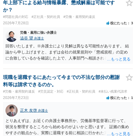
年上部下による給与情報暴露、懲戒解雇は可能です
か？
#問題社員の対応
#正社員・契約社員
#労働・雇用契約違反
2026年7月28日
役にたった
3
労働・雇用に強い弁護士
澁谷 望
弁護士
回答いたします。※弁護士により見解は異なる可能性があります。 結
論から申し上げますと、まずは会社の就業規則や「懲戒規程」の定め
に合致しているかを確認した上で、人事部門へ相談されることが最優
先となります。 その上で、いきなりの懲戒解雇は法的ハードルが高い
ものの、重い懲戒処分の対象には十分なり得ます。 名誉や評価の回復
については、会社側に「部下の不正行為による情報漏洩」と正式に認
現職を退職するにあたって今までの不法な部分の慰謝
定させ、誤認した他部署への適切なフォローや周知を求めるのが有効
料等は請求できるのか。
です。 あるいは、懲戒があったことを社内で周知される手続があるの
#労働・雇用契約違反
#労災認定・対応
#正社員・契約社員
#未払い残業代請求
ならば、それにより軽微ながら回復はできるかもしれません。 さらに
2026年7月23日
役にたった
1
個人としても、相手に対してプライバシー侵害等に基づく損害賠償
（慰謝料）を請求する選択肢がありえます（ただし、金額は多額にな
正木 友啓
弁護士
らない可能性があります。）。
とりあえずは、お近くの弁護士事務所か、労働基準監督署に行って、
状況を整理するところから始めるのがよいかと思います。 証拠の集め
やすさの観点から、実際に退職する前に相談に行かれた方がよいかと