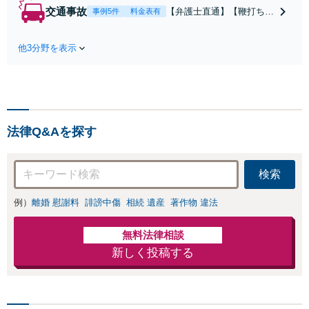
職勧奨、労災認定ま
交通事故
【弁護士直通】【鞭打ち等
事例5件
料金表有
で。退職勧奨の解決金
軽度の症状からOK】事故
を交渉によって3倍にし
直後から保険会社、裁判所
た事例あり。訴訟も視
他3分野を表示
との交渉もお任せくださ
野に、最適な助言と粘
い。後遺障害の等級認定も
り強く交渉を行いま
対応。事故後の対応や賠償
す。退職前後、育休中
金額によって人生が変わる
などの状況でも歓迎。
こともあります。経験豊富
まずはご相談下さい！
な弁護士にご相談くださ
法律Q&Aを探す
い！保険会社の顧問経験あ
り。
検索
例）
離婚 慰謝料
誹謗中傷
相続 遺産
著作物 違法
無料法律相談
新しく投稿する