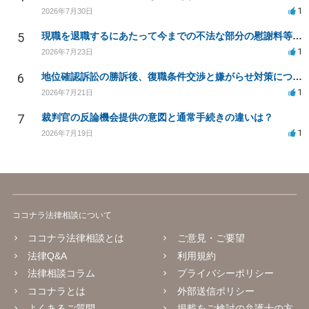
1
2026年7月30日
5
現職を退職するにあたって今までの不法な部分の慰謝料等は請求できるのか。
1
2026年7月23日
6
地位確認訴訟の勝訴後、復職条件交渉と嫌がらせ対策について
1
2026年7月21日
7
裁判官の反論機会提供の意図と通常手続きの違いは？
1
2026年7月19日
ココナラ法律相談について
ココナラ法律相談とは
ご意見・ご要望
法律Q&A
利用規約
法律相談コラム
プライバシーポリシー
ココナラとは
外部送信ポリシー
よくあるご質問
掲載をご検討の弁護士の方