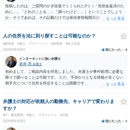
投稿したのは、ご質問のかぎ括弧でくくられた3つ（「売掛金返済のた
めに…」「どれのことを…」「調べたけど…」）ということでしょう
か。そうであれば、その記載だけでは発信者情報開示請求が認められ
るような内容ではありません（申し立ててもほぼ門前払いに近い）。
ただ、「328が名誉毀損、偽計業務妨害、侮辱罪、ストーカー等に関す
る法律違反に該当するといわれ」とのことですので、ご質問に書かれ
人の住所を法に則り探すことは可能なのか？
ていない何らかの背景事情があれば、回答は180度変わるかもしれませ
#被害者
#個人・プライベート
#加害者
#炎上対策
ん。公開の場で詳細を投稿することは不適当と思われますので、弁護
2026年8月8日
役にたった
4
士へ直接相談した方がよいでしょう。
インターネットに強い弁護士
若井 亮
弁護士
初めまして、ご相談内容を拝見しました。 弁護士が事件処理に必要な
限りで調べることは可能です。 ただ、手掛かりとなる情報が全くない
相手方について住所を特定することは困難です。
弁護士の対応が依頼人の勤務先、キャリアで変わりま
すか？
#IT・通信業界
#個人・プライベート
#示談
2026年8月8日
役にたった
1