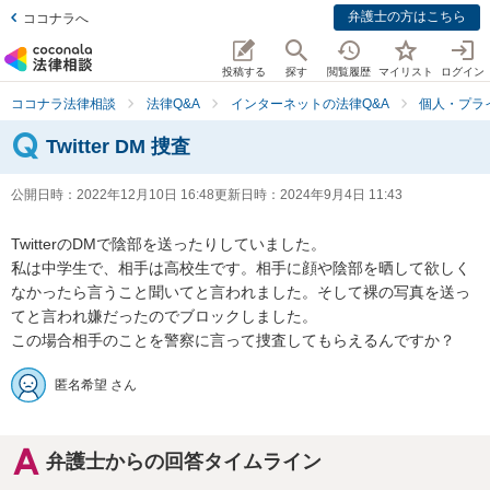
弁護士の方はこちら
ココナラへ
投稿する
探す
閲覧履歴
マイリスト
ログイン
ココナラ法律相談
法律Q&A
インターネットの法律Q&A
個人・プラ
Twitter DM 捜査
公開日時：
2022年12月10日 16:48
更新日時：
2024年9月4日 11:43
TwitterのDMで陰部を送ったりしていました。

私は中学生で、相手は高校生です。相手に顔や陰部を晒して欲しく
なかったら言うこと聞いてと言われました。そして裸の写真を送っ
てと言われ嫌だったのでブロックしました。

この場合相手のことを警察に言って捜査してもらえるんですか？
匿名希望 さん
弁護士からの回答タイムライン