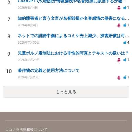
6
ChatGPTでの愚痴が情報漏洩や名誉毀損に該当するか確認したい
1
2026年8月4日
7
知的障害者と言う文言が名誉毀損か名誉感情の侵害になるか教えてほしい。
1
2026年8月4日
8
ネットでの誹謗中傷によるコミケ売上減少、損害賠償は可能か？
4
2026年7月30日
9
児童ポルノ規制法における非性的写真とテキストの扱いは？
1
2026年7月29日
10
著作物の定義と使用方法について
1
2026年7月28日
もっと見る
ココナラ法律相談について