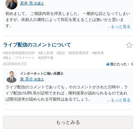
若井 亮
弁護士
初めまして。 ご相談内容を拝見しました。 一般的な話となってしまい
ますが、依頼人の属性によって対応を変えることは無いかと思いま
す。
ライブ配信のコメントについて
#発信者情報開示請求
#炎上対策
#訴訟・損害賠償請求
#被害者
#個人・プライベート
#誹謗中傷
2026年8月7日
役にたった
1
インターネットに強い弁護士
泉 亮介
弁護士
ライブ配信のコメントであっても，そのコメントがされた日時や，ラ
イブ配信のURL等が証明できれば，権利侵害が認められるものであれ
ば開示請求が認められる可能性はあるでしょう。
もっとみる