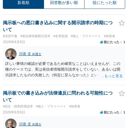
新着順
回答数が多い順
役にたった順
掲示板への悪口書き込みに関する開示請求の時期につ
いて
#誹謗中傷
#発信者情報開示請求
#名誉毀損
#個人・プライベート
#加害者
2026年8月9日
役にたった
1
川添 圭
弁護士
詳しい事情の確認が必要であるため確実なことはいえませんが、この
種のケースでは、実は発信者情報開示請求をしていない、あるいは開
示請求したものの失敗した（特定に至らなかった）という事案が比較
的多いです（特に、発信者情報開示請求を行ったことを誇示するよう
な投稿をする場合にはなおさら）。
掲示板での書き込みが法律違反に問われる可能性につ
いて
#訴訟・損害賠償請求
#個人・プライベート
#加害者
2026年8月9日
役にたった
1
川添 圭
弁護士