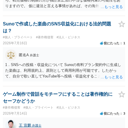
ろ、転売価格の制限の方が独占禁止法の不当な価格拘束の可能性もあ
ても、その権利は当該部分に限られ、ご相談者の写真や文章等を制作
りますので。 仮に違法と言える事情があれば、その海外メーカーの権
実績として掲載する権限まで当然に生じるものではありません。 もっ
利侵害ですから、その海外メーカーからの請求があれば可能性はあり
とも、契約書がなくても、見積書、メール、利用規約等に実績掲載へ
ます。
の同意があれば別です。また、単に制作を担当した事実を記載した
Sunoで作成した楽曲のSNS収益化における法的問題
り、公開中のサイトへリンクしたりする行為まで当然に禁止できると
は？
は限りません。 人物写真については、通常のSNSへの無断掲載と同
#個人・プライベート
#著作権侵害
#法人・ビジネス
様、掲載目的、態様、必要性、本人の特定可能性等から判断されま
2026年7月16日
役にたった
1
す。営業目的であり、本人も掲載を拒否していることは、違法性を認
める方向の事情となりますが、自動的に肖像権侵害となるわけではあ
匿名A
弁護士
りません。 まず、見積書、メール、チャット、デザイナーの利用規約
を確認したうえで、「提供素材及びこれを含む画面の複製・SNS掲載
1．SNSへの投稿・収益化について Sunoの有料プラン契約中に生成し
を許諾しない」と書面で明確に通知することをお勧めします。すでに
た楽曲は、利用規約上、原則として商用利用が可能です。したがっ
掲載された場合は、URL、掲載日時、画面を保存してから削除を求め
て、自分で歌い直してYouTube等へ投稿・収益化することも、通常は
てください。
可能と考えられます。ただし、生成時点のプランと最新の利用規約は
確認してください。 2．メロディーや伴奏の使用について AIボーカル
を自分の歌声に差し替えても、メロディーや伴奏を使用する以上、Su
ゲーム制作で昔話をモチーフにすることは著作権的に
noの規約が適用されます。有料プランで適法に生成したものであれ
セーフかどうか
ば、原則として使用可能です。 3．著作権とJASRAC登録について Su
#著作権侵害
#個人・プライベート
#法人・ビジネス
noが商用利用を認めていても、日本法上、その楽曲に著作権が発生す
2026年7月14日
役にたった
3
るとは限りません。AIが自動生成したメロディーや伴奏について、人
の創作的な関与が乏しい場合、著作権が認められない可能性がありま
王 宣麟
弁護士
す。自分で歌い直しただけで、作曲部分の著作権が発生するわけでも