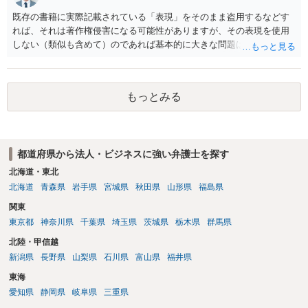
ありません。 なお、自分で歌い直した歌唱については、楽曲自体に著
既存の書籍に実際記載されている「表現」をそのまま盗用するなどす
作権が成立するか否かとは別に、実演家としての著作隣接権が生じま
れば、それは著作権侵害になる可能性がありますが、その表現を使用
す。ただし、この権利は、Sunoが生成したメロディーや伴奏自体につ
しない（類似も含めて）のであれば基本的に大きな問題は生じないか
いて著作権を取得することを意味するものではありません。 JASRAC
と思います。 著作権が守るのは「アイデア」ではなく「具体的な表
への登録は必須ではありません。登録を希望する場合は、自分が作
現」であり、昔話の大筋や設定の骨子だけを使うのは、一般にアイデ
詞、作曲、編曲等にどの程度創作的に関与したかを説明できることが
ア利用の範囲です。 一方で、特定の作品の文章をそのまま使うことは
重要です。 4．音楽配信やライブについて SpotifyやApple Musicでの
もっとみる
もちろん、表現の選び方や展開が「その作品の本質的特徴を直接感得
配信、販売、ライブでの歌唱も、Sunoの規約上の商用利用条件を満た
できる」レベルだと、翻案や二次的著作物の問題が出ますのでこの点
せば、原則として可能です。ただし、配信サービスごとのAI生成音楽
はご留意ください。
に関する規約も確認する必要があります。 5．注意点について 生成
日、有料プランの契約状況、プロンプト、修正・編集の履歴を保存し
都道府県から法人・ビジネスに強い弁護士を探す
ておくことをお勧めします。また、既存の楽曲と偶然類似する可能性
北海道・東北
や、第三者が同じような楽曲を生成する可能性にも注意が必要です。
北海道
青森県
岩手県
宮城県
秋田県
山形県
福島県
最終的には、個別の楽曲の制作過程と、利用時点のSuno及び配信サー
ビスの規約を確認して判断することになります。
関東
東京都
神奈川県
千葉県
埼玉県
茨城県
栃木県
群馬県
北陸・甲信越
新潟県
長野県
山梨県
石川県
富山県
福井県
東海
愛知県
静岡県
岐阜県
三重県