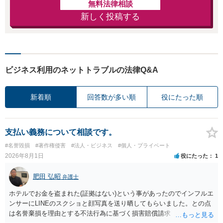
無料法律相談
新しく投稿する
ビジネス利用のネットトラブルの法律Q&A
新着順
回答数が多い順
役にたった順
支払い義務について相談です。
#名誉毀損
#著作権侵害
#法人・ビジネス
#個人・プライベート
2026年8月1日
役にたった
1
肥田 弘昭
弁護士
ホテルでお金を盗まれた(証拠はない)という事があったのでインフルエ
ンサーにLINEのスクショと顔写真を送り晒してもらいました。との点
は名誉棄損を理由とする不法行為に基づく損害賠償請求（共同不法行