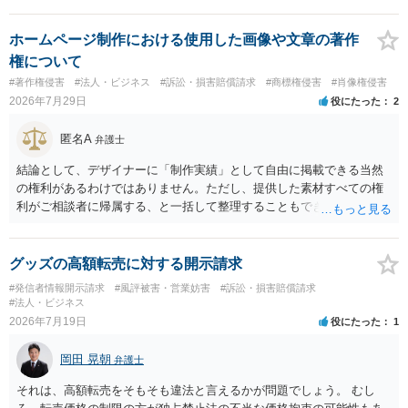
為）の対象となるかと思います。但し、慰謝料額としては、「その後
その人が会社を経営しているようで仕事が飛んだとのことでその分の
賠償金と8人分の従業員の年間利益を請求すると言われています。」で
ホームページ制作における使用した画像や文章の著作
の計算がすべて損害とならないかと思いますので、損害額で争っても
権について
良いかと思います。ご参考にしてください。
#著作権侵害
#法人・ビジネス
#訴訟・損害賠償請求
#商標権侵害
#肖像権侵害
2026年7月29日
役にたった
2
匿名A
弁護士
結論として、デザイナーに「制作実績」として自由に掲載できる当然
の権利があるわけではありません。ただし、提供した素材すべての権
利がご相談者に帰属する、と一括して整理することもできません。 ご
自身が撮影・執筆した写真や文章は、創作性があれば原則としてご自
身が著作権者です。 他方、ブランド名、文字主体のロゴ、商品情報、
短いキャッチコピー、販売コンセプトなどは、通常、著作物には当た
グッズの高額転売に対する開示請求
りません。ただし、ロゴに独自の図形やイラスト等が含まれる場合に
#発信者情報開示請求
#風評被害・営業妨害
#訴訟・損害賠償請求
は、その表現部分が著作物となる可能性があります。 また、人物写真
#法人・ビジネス
の著作権は撮影者に、肖像に関する権利は被写体本人に帰属します
2026年7月19日
役にたった
1
（著作権法2条・17条）。 ウェブサイト全体に当然に著作権が生じる
わけではありません。デザイナーが独自に制作したイラストやバナー
岡田 晃朝
弁護士
等は別として、一般的なレイアウトや配色、依頼者から提供された素
材を希望に沿って配置した部分には、通常、著作物性は認められにく
それは、高額転売をそもそも違法と言えるかが問題でしょう。 むし
いと考えられます。仮に具体的な画面構成の一部に創作性が認められ