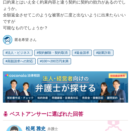
口約束とはいえ全く約束内容と違う契約に契約の効力があるのでし
ょうか。

全額返金させてこのような被害が二度と出ないように出来たらいい
ですが

可能なものでしょうか？
匿名希望 さん
法人・ビジネス
契約解除・契約取消
返金請求
副業詐欺
高額請求への対応
100〜200万円未満
ベストアンサーに選ばれた回答
松尾 雅史
弁護士