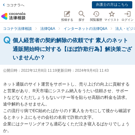
弁護士の方はこちら
ココナラへ
投稿する
探す
閲覧履歴
マイリスト
ログイン
ココナラ法律相談
法律Q&A
インターネットの法律Q&A
法人・ビジ
個人経営者の契約解除の依頼です 素人のネット
通販開始時に対する【ほぼ詐欺行為】解決策ござ
いませんか？
公開日時：
2022年12月8日 11:19
更新日時：
2024年9月4日 11:43
ネット通販のサイト運営をサポートし、売り上げの向上に貢献する
と営業があり、R天市場にシステム納入をうたい信頼させ、サポー
トなどなくただしょうもないバナー等を貼らせ高額の料金を請求。
途中解約もさせません。

この流行り病でEC始めたばかりのド素人をカモにして後から確認す
るとネット上にもその会社の名前で詐欺の文字。

企業にはクーリングオフも適応なくただ泣き寝入るばかりでしょう
か。
