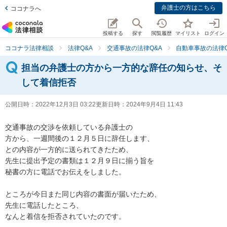
弁護士の方はこちら
ココナラへ
投稿する
探す
閲覧履歴
マイリスト
ログイン
ココナラ法律相談
法律Q&A
交通事故の法律Q&A
自動車事故の法律Q
担当の弁護士の方から一方的な辞任の知らせ、そ
して着信拒否
公開日時：
2022年12月3日 03:22
更新日時：
2024年9月4日 11:43
交通事故の交渉を依頼している弁護士の

方から、一週間後の１２月５日に辞任します、

との内容が一方的に送られてきたため、

先生に提出予定の書類は１２月９日に揃う旨を

秘書の方に電話でお伝えをしました。

ところが今日また同じ内容の書面が届いたため、

先生に電話したところ、

なんと着信を拒否されていたのです。
