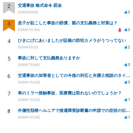
2
交通事故 略式命令 罰金
2
2026年8月6日
3
息子が起こした事故の賠償、親の支払義務と対策は？
2
2026年7月16日
4
ひきにげにあいましたが証拠の防犯カメラがうつってない
2
2026年8月3日
5
事故に対して支払義務ありますか
3
2026年7月18日
6
交通事故の加害者としての今後の対応と弁護士相談のタイミングは？
3
2026年7月15日
7
車のミラー接触事故、医療費は取れないのでしょうか？
1
2026年7月23日
8
外傷性頚椎ヘルニアで後遺障害診断書の申請での症状の伝え方等
1
2026年7月14日