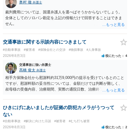
奥村 徹
弁護士
裁判費用については、国選弁護人を選べばそうかからないでしょう。
全体としてのソロバン勘定を上記の情報だけで回答することはできま
せん。
交通事故に関する示談内容につきまして
#自動車事故
#被害者
#保険会社との交渉
#物損事故
#人身事故
2026年8月3日
役にたった
4
交通事故に強い弁護士
髙橋 俊太
弁護士
相手方保険会社から慰謝料約31万9,000円の提示を受けているとのこと
ですが、慰謝料額の妥当性については、金額だけでは判断が難しく、
叔母様の受傷内容、治療期間、実際の通院日数、治療終了の経緯、後
遺症の有無、相手方保険会社から提示されている示談内容の内訳等を
確認する必要があります。保険会社から提示される慰謝料額について
は、弁護士が介入することにより増額を検討できる場合がありますの
ひきにげにあいましたが証拠の防犯カメラがうつって
で、以下の資料・情報を準備した上で、弁護士に個別に相談すること
ない
をお勧めいたします。 ・相手方保険会社から届いている示談金額の提
#自動車事故
#解決に向けた示談
#被害者
#むち打ち被害
示書類 ・叔母様の診断名、けがの内容 ・治療開始日及び治療終了日
2026年8月3日
役にたった
2
・入院の有無、通院回数 ・現在も症状が残っているか ・叔母様ご本人