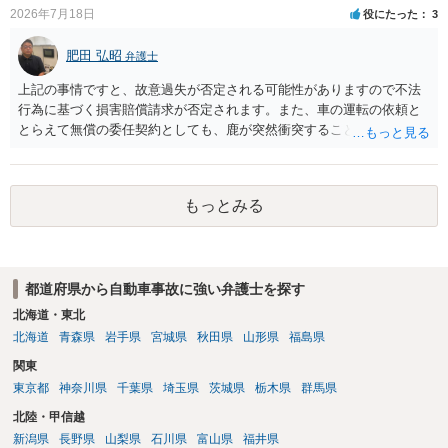
2026年7月18日
役にたった
3
肥田 弘昭
弁護士
上記の事情ですと、故意過失が否定される可能性がありますので不法
行為に基づく損害賠償請求が否定されます。また、車の運転の依頼と
とらえて無償の委任契約としても、鹿が突然衝突することは予見がで
きませんので善管注意義務違反は否定され債務不履行に基づく損害賠
償請求も成立しない可能性があります。以上の理由から支払義務は否
定される可能性が高いです。ご参考にしてください。
もっとみる
都道府県から自動車事故に強い弁護士を探す
北海道・東北
北海道
青森県
岩手県
宮城県
秋田県
山形県
福島県
関東
東京都
神奈川県
千葉県
埼玉県
茨城県
栃木県
群馬県
北陸・甲信越
新潟県
長野県
山梨県
石川県
富山県
福井県