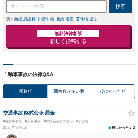
検索
例）
離婚 慰謝料
誹謗中傷
相続 遺産
著作物 違法
無料法律相談
新しく投稿する
自動車事故の法律Q&A
新着順
回答数が多い順
役にたった順
交通事故 略式命令 罰金
#自動車事故
#人身事故
#保険会社との交渉
#加害者
2026年8月6日
役にたった
2