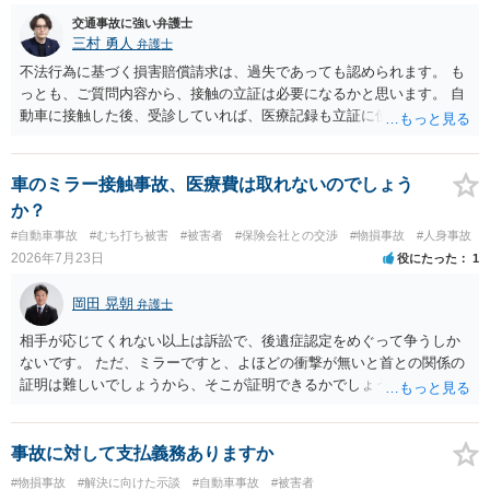
やご家族等が加入している保険に、今回の事故で利用できる弁護士費
交通事故に強い弁護士
用特約が付帯しているか なお、被害者は叔母様ご本人となりますの
三村 勇人
弁護士
で、弁護士が受任する場合には、叔母様ご本人の依頼意思等を確認す
不法行為に基づく損害賠償請求は、過失であっても認められます。 も
る必要があります。日本語での十分な意思疎通が難しいとのことです
っとも、ご質問内容から、接触の立証は必要になるかと思います。 自
ので、そのあたりのご事情も踏まえて、依頼意思の確認方法等を検討
動車に接触した後、受診していれば、医療記録も立証に使えるかと思
する必要があると思われます。
います。 いずれにせよ、多角的に検討する必要がありますので、弁護
士にご相談ください。
車のミラー接触事故、医療費は取れないのでしょう
か？
#自動車事故
#むち打ち被害
#被害者
#保険会社との交渉
#物損事故
#人身事故
2026年7月23日
役にたった
1
岡田 晃朝
弁護士
相手が応じてくれない以上は訴訟で、後遺症認定をめぐって争うしか
ないです。 ただ、ミラーですと、よほどの衝撃が無いと首との関係の
証明は難しいでしょうから、そこが証明できるかでしょうね。
事故に対して支払義務ありますか
#物損事故
#解決に向けた示談
#自動車事故
#被害者