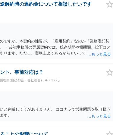
途解約時の違約金について相談したいです
のですが、本契約の性質が、「雇用契約」なのか「業務委託契
。 ・芸能事務所の専属契約では、残存期間や報酬額、投下コス
あります。ただし、実務上よくあるからといって当然に適法と
係や合理性が重要です。 ・違約金に上限がなくても、常に有効
約に近い実態なら労基法16条で無効となる余地があり、そうで
大なら無効や減額が争点になります。 ・契約前の修正交渉は一
ント、事前対応は？
を設ける、実損害ベースにする、算定根拠を明確化する、違約金
退職理由(自己都合・会社都合)
#パワハラ
」に限定する、などが典型です。 ・弁護士に契約前に契約書の
ると思われます。 争点は、契約類型が雇用か業務委託か、実態
にどう定められているか、違約金の算定根拠が合理的か、とい
渉のパワーバランスの問題もありますが、修正余地があるう
で、資料等を持参の上弁護士に確認されることをお勧めしま
いと判断しようがありません。 ココナラで労働問題を取り扱う
よってはタレント側に損害賠償が発生する建付けになっているこ
ます。
に解除したのにタレントへ違約金を課す設計は、合理性や対価
レント側の重大な契約違反がある場合は、実損害の範囲で請求
ることの影響について