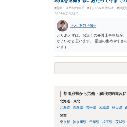
現職を退職するにあたって今までの
しても、相手に対してプライバシー侵害等
#労働・雇用契約違反
#未払い残業代請求
#労災
（ただし、金額は多額にならない可能性が
2026年7月23日
正木 友啓
弁護士
とりあえずは、お近くの弁護士事務所か、
がよいかと思います。 証拠の集めやすさ
います
都道府県から労働・雇用契約違反に
北海道・東北
北海道
青森県
岩手県
宮城県
秋田県
関東
東京都
神奈川県
千葉県
埼玉県
茨城県