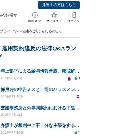
弁護士の方はこちら
&Aを探す
閲覧履歴
マイリスト
ログイン
はプライバシー侵害で訴えられるのか」
・雇用契約違反の法律Q&Aラン
グ
年上部下による給与情報暴露、懲戒解雇は可能ですか？
3
2026年7月28日
採用時の申告ミスと上司のハラスメント、事前対応は？
2026年7月31日
芸能事務所との専属契約における中途解約時の違約金について相談したいです
2026年8月5日
弁護士が裁判中に不十分な主張をすることの影響について
1
2026年7月30日