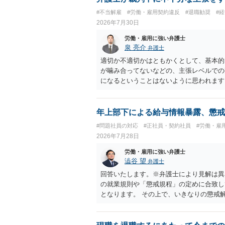
#不当解雇
#労働・雇用契約違反
#退職勧奨
#
2026年7月30日
労働・雇用に強い弁護士
泉 亮介
弁護士
適切か不適切かはともかくとして、基本的
が噛み合ってないなどの、主張レベルでの
になるということはないように思われます
年上部下による給与情報暴露、懲戒
#問題社員の対応
#正社員・契約社員
#労働・雇
2026年7月28日
労働・雇用に強い弁護士
澁谷 望
弁護士
回答いたします。※弁護士により見解は異
の就業規則や「懲戒規程」の定めに合致し
となります。 その上で、いきなりの懲戒
なり得ます。 名誉や評価の回復について
せ、誤認した他部署への適切なフォローや
内で周知される手続があるのならば、それ