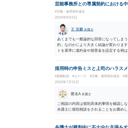
芸能事務所との専属契約における中
#労働・雇用契約違反
2026年8月5日
王 宣麟
弁護士
あくまでも一般論的な回答になってしまう
約」なのかにより大きく結論が変わります
トを基準に違約金や損害金を設定する例は
いう意味ではなく、実際の損害との対応関
になるわけではありません。契約が労働契
なくても、金額が事務所の損害と比べて過
採用時の申告ミスと上司のハラスメ
般的です。 交渉の方向としては、上限額
#退職勧奨
#セクハラ
#労働・雇用契約違反
#
ではなく「合理的な実費・未回収費用のみ
2026年7月31日
内容をレビューしてもらう価値は十分にあ
として労働者性があるか、解除事由が双方
匿名A
弁護士
う複数論点に分かれます。契約前なら、交
え、後から争うよりコストを抑えやすいの
ご相談の内容は個別具体的事情を確認しな
す。 ・事務所側の解除でも、解除理由に
弁護士に個別相談をされることをお薦めし
とはあります。ただし、事務所側が一方的
性を欠くとして争いやすいです。逆に、タ
される可能性はあります。
弁護士が裁判中に不十分な主張をす