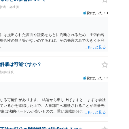
経営者・会社側
役にたった
1
には提出された書面や証拠をもとに判断されるため、主張内容
整合性の無さ等がないのであれば、その発言のみで大きく不利
。
解雇は可能ですか？
用契約違反
役にたった
3
なる可能性があります。 結論から申し上げますと、まずは会社
ているかを確認した上で、人事部門へ相談されることが最優先
解雇は法的ハードルが高いものの、重い懲戒処分の対象には十分
は、会社側に「部下の不正行為による情報漏洩」と正式に認定さ
周知を求めるのが有効です。 あるいは、懲戒があったことを社
により軽微ながら回復はできるかもしれません。 さらに個人と