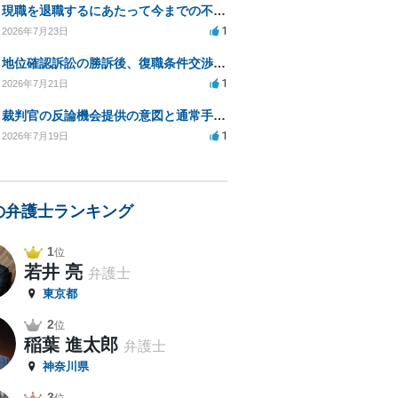
現職を退職するにあたって今までの不法な部分の慰謝料等は請求できるのか。
1
2026年7月23日
地位確認訴訟の勝訴後、復職条件交渉と嫌がらせ対策について
1
2026年7月21日
裁判官の反論機会提供の意図と通常手続きの違いは？
1
2026年7月19日
の弁護士ランキング
1
位
若井 亮
弁護士
東京都
2
位
稲葉 進太郎
弁護士
神奈川県
3