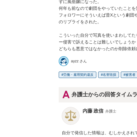
ずに風俗嬢になった。

何年も前なので劇団をやっていたことを知
フォロワーにそういえば昔Xという劇団
のリプライをされた。

こういった自分で写真を使いまわしてた
ー侵害で訴えることは難しいでしょうか？
どちらも悪意ではなかったのか削除依頼
ayzz さん
労働・雇用契約違反
名誉毀損
被害者
弁護士からの回答タイム
内藤 政信
弁護士
自分で発信した情報は、むしかえされて