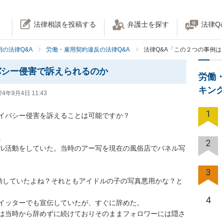
法律相談を投稿する
弁護士を探す
法律Q
の法律Q&A
労働・雇用契約違反の法律Q&A
法律Q&A「この２つの事例
バシー侵害で訴えられるのか
労働
キン
24年9月4日 11:43
1
バシー侵害を訴えることは可能ですか？



2
ル活動をしていた。当時のアー写を現在の風俗店でパネル写
3
動していたよね？それともアイドルの子の写真悪用かな？と
4
ッターでも宣伝していたが、すぐに辞めた。

は当時から辞めずに続けておりそのままフォロワーには隠さ