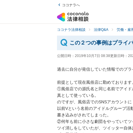
ココナラへ
ココナラ法律相談
法律Q&A
労働・雇用
この２つの事例はプライ
公開日時：
2019年10月7日 08:38
更新日時：
20
過去に自分が発信していた情報でのプライ
前提として現在風俗店に勤めております。
①風俗店での源氏名と同じ名前でアイド
真として使っている。

のですが、風俗店でのSNSアカウントに

以前Vという名前のアイドルグループ活
書き込みがされてしまった。

②何年も前に小さな劇団をやっていてツイ
ツイ消しをしていたが、ツイッター自体