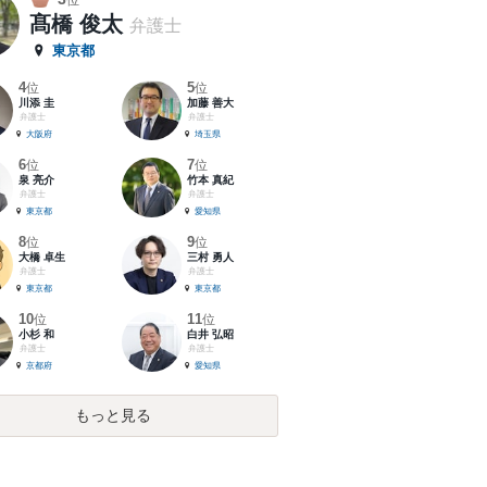
位
髙橋 俊太
弁護士
東京都
4
5
位
位
川添 圭
加藤 善大
弁護士
弁護士
大阪府
埼玉県
6
7
位
位
泉 亮介
竹本 真紀
弁護士
弁護士
東京都
愛知県
8
9
位
位
大橋 卓生
三村 勇人
弁護士
弁護士
東京都
東京都
10
11
位
位
小杉 和
白井 弘昭
弁護士
弁護士
京都府
愛知県
もっと見る