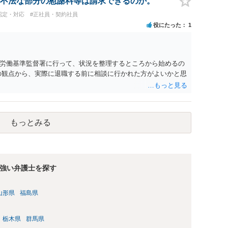
不法な部分の慰謝料等は請求できるのか。
に基づく損害賠償（慰謝料）を請求する選択肢がありえます
認定・対応
#正社員・契約社員
あります。）。
役にたった
1
労働基準監督署に行って、状況を整理するところから始めるの
の観点から、実際に退職する前に相談に行かれた方がよいかと思
もっとみる
強い弁護士を探す
山形県
福島県
栃木県
群馬県