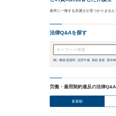
条件に一致する弁護士が見つかりません
法律Q&Aを探す
例）
離婚 慰謝料
誹謗中傷
相続 遺産
著作物
労働・雇用契約違反の法律Q&A
新着順