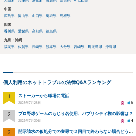
大阪府
兵庫県
京都府
滋賀県
奈良県
和歌山県
中国
広島県
岡山県
山口県
鳥取県
島根県
四国
香川県
愛媛県
高知県
徳島県
九州・沖縄
福岡県
佐賀県
長崎県
熊本県
大分県
宮崎県
鹿児島県
沖縄県
個人利用のネットトラブルの法律Q&Aランキング
1
ストーカーから職場に電話
6
2026年7月28日
2
プロ野球ゲームのもじり名使用、パブリシティ権の影響は？
4
2026年7月30日
3
開示請求の仮処分での審尋で２回目で終わらない場合どうしたらいいですか