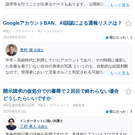
請求等を行うことが出来るケースもあります。 公開相談の場では回答
は難しいかと思われますので，お手持ちの証拠資料を持参の上弁護士
に個別に相談されると良いでしょう。
GoogleアカウントBAN、AI誤認による通報リスクは？
#個人・プライベート
#リベンジポルノ
2026年8月4日
役にたった
1
奥村 徹
弁護士
中学～高校時代に利用していたアカウントであり、その時期に撮影し
た衣服を着ていない自分の身体の写真 というのも、自動的な絵面判断
なので、管理者において児童ポルノと判定される可能性があります。
日本警察に連絡される可能性はあるでしょう。
開示請求の仮処分での審尋で２回目で終わらない場合
どうしたらいいですか
#発信者情報開示請求
#個人・プライベート
#被害者
2026年8月3日
役にたった
7
インターネットに強い弁護士
三村 勇人
弁護士
本件投稿記事の詳細が不明ですので、具体的なアドバイスはできませ