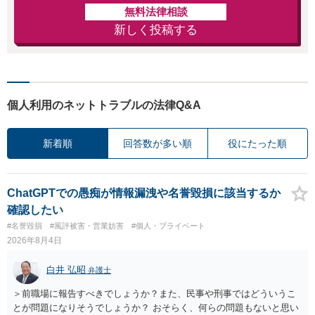
無料法律相談
新しく投稿する
個人利用のネットトラブルの法律Q&A
新着順
回答数が多い順
役にたった順
ChatGPTでの愚痴が情報漏洩や名誉毀損に該当するか
確認したい
#名誉毀損
#風評被害・営業妨害
#個人・プライベート
2026年8月4日
白井 弘昭
弁護士
＞前職場に報告すべきでしょうか？また、民事や刑事ではどういうこ
とが問題になりそうでしょうか？ おそらく、何らの問題もないと思い