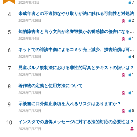
7
2026年8月3日
4
未成年者との不適切なやり取りが法に触れる可能性と対処法
2
2026年7月26日
5
知的障害者と言う文言が名誉毀損か名誉感情の侵害になるか教えてほしい。
1
2026年8月4日
6
ネットでの誹謗中傷によるコミケ売上減少、損害賠償は可能か？
4
2026年7月30日
7
児童ポルノ規制法における非性的写真とテキストの扱いは？
1
2026年7月29日
8
著作物の定義と使用方法について
1
2026年7月28日
9
示談書に口外禁止条項を入れるリスクはありますか？
5
2026年7月23日
10
インスタでの虚偽メッセージに対する法的対応の必要性は？
2026年7月27日