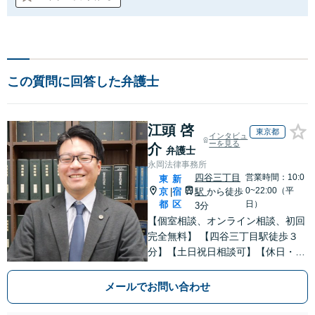
この質問に回答した弁護士
江頭 啓
東京都
インタビュ
ーを見る
介
弁護士
永岡法律事務所
四谷三丁目
営業時間：10:0
東
新
0~22:00（平
京
宿
駅
から徒歩
|
都
区
日）
3分
【個室相談、オンライン相談、初回
完全無料】 【四谷三丁目駅徒歩３
分】【土日祝日相談可】【休日・夜
間相談可】【婚前契約書作成】【Ｌ
ＧＢＴパートナーシップ契約書作
メールでお問い合わせ
成】ご依頼人様にとって良い結果に
なるよう親身にご対応致します。