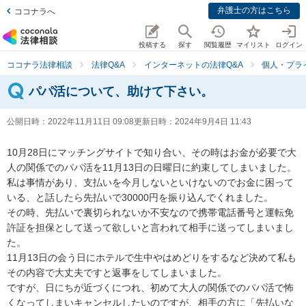
弁護士の方はこちら
ココナラへ
投稿する
探す
閲覧履歴
マイリスト
ログイン
ココナラ法律相談
法律Q&A
インターネットの法律Q&A
個人・プラ
パパ活について、助けて下さい。
公開日時：
2022年11月11日 09:08
更新日時：
2024年9月4日 11:43
10月28日にマッチングサイトで知り合い、その時はお金が必要で大
人の関係でのパパ活を11月13日の日曜日に約束してしまいました。

私は事情があり、支払いを今月しないといけないのでお金に困って
いる、と話したら先払いで30000円を振り込んでくれました。

その時、先払いで裏切られないか不安なので携帯電話番号と運転免
許証を担保として送って欲しいと言われて相手に送ってしまいまし
た。

11月13日の会う日にホテルで生中やはめどりをするなど決めて私も
その内容で大丈夫ですと返事をしてしまいました。

ですが、日にちが近づくにつれ、初めて大人の関係でのパパ活で怖
くなってしまいキャンセルしたいのですが、相手の方に「先払いな