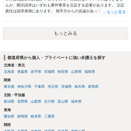
んが、開示請求はいずれも要件事実を立証する必要があります。 立証
責任は請求者側にあります。 相手方からの反論があっても、裁判官が
要件事実を満たしていると判断すれば、補充は求められません。 相手
方が口頭で反論したのは、仮処分は迅速性が要求されるためです。 書
面での反論となれば、より遅延する可能性がございます。 また、本件
もっとみる
はXのため、APのIPアドレスの保存期間の問題もございます。 開示請
求は法律知識が不可欠ですが、それだけでは足りず、実務を踏まえた
方法を選択することが重要です。
都道府県から個人・プライベートに強い弁護士を探す
北海道・東北
北海道
青森県
岩手県
宮城県
秋田県
山形県
福島県
関東
東京都
神奈川県
千葉県
埼玉県
茨城県
栃木県
群馬県
北陸・甲信越
新潟県
長野県
山梨県
石川県
富山県
福井県
東海
愛知県
静岡県
岐阜県
三重県
関西