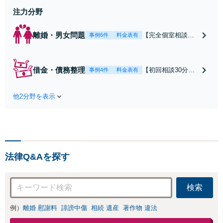
注力分野
離婚・男女問題
【完全個室相談】
事例6件
料金表有
離婚・DV・モラハ
ラなど男女問題の
あらゆるトラブル
借金・債務整理
【初回相談30分無
事例4件
料金表有
を解決に導きま
料】【法テラス
す。まずは丁寧に
可】自己破産・任
お話を伺いなが
他2分野を表示
意整理・民事再生
ら、離婚などのお
など幅広くご提案
悩みに寄り添い、
できます。仮想通
ご依頼者の再出発
貨や投資詐欺が原
をお手伝い致しま
因の借金もご相談
す。
ください【完全個
法律Q&Aを探す
室】
検索
例）
離婚 慰謝料
誹謗中傷
相続 遺産
著作物 違法