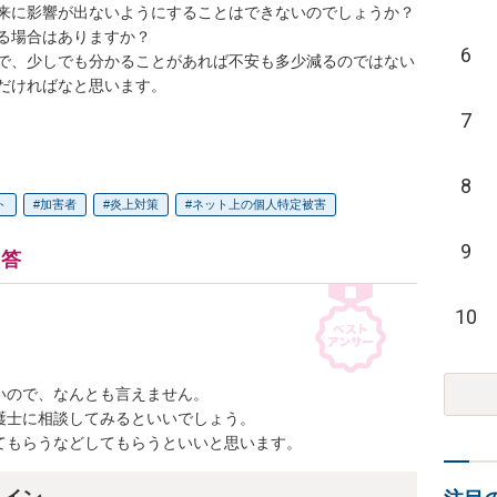
来に影響が出ないようにすることはできないのでしょうか？

る場合はありますか？

6
で、少しでも分かることがあれば不安も多少減るのではない
だければなと思います。

7
8
ト
加害者
炎上対策
ネット上の個人特定被害
9
回答
10
ので、なんとも言えません。

士に相談してみるといいでしょう。

てもらうなどしてもらうといいと思います。