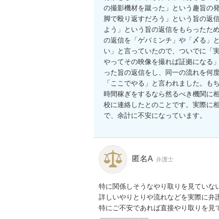
の撮影機材を蹴った」という趣旨の
脚で殴り返すだろう」という旨の返
よう」という旨の返信をもらったた
の返信を「ゲバミンチ」や「〆る」
い」と言っていたので、ついでに「
やってその映像を撮れば証拠になる
った旨の返信をし、同一の流れを何
「ここでやる」と言われました。も
時間稼ぎをするなら然るべき機関に
校に連絡したとのことです。実際に
で、余計に不安になっています。
匿名A
弁護士
特に関係しそうなやり取りを見ていない
詳しいやりとりや流れなどを実際に弁護
特にご不安であれば直接やり取りを見