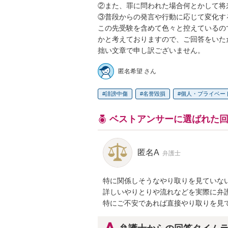
②また、罪に問われた場合何とかして将
③普段からの発言や行動に応じて変化す
この先受験を含めて色々と控えているの
かと考えておりますので、ご回答をいた
拙い文章で申し訳ございません。
匿名希望 さん
誹謗中傷
名誉毀損
個人・プライベー
ベストアンサーに選ばれた
匿名A
弁護士
特に関係しそうなやり取りを見ていない
詳しいやりとりや流れなどを実際に弁護
特にご不安であれば直接やり取りを見