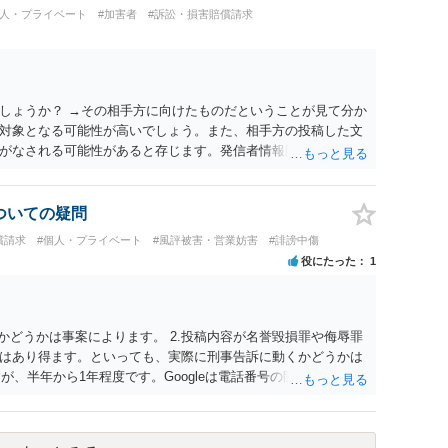
個人・プライベート
#加害者
#訴訟・損害賠償請求
しょうか？ →その相手方に向けたものだということが見て分か
対象となる可能性が高いでしょう。また、相手方の投稿した文
がなされる可能性があると存じます。発信者情報開示請求が進
に、意見照会がなされます。アカウント情報開示の場合は、ア
ます。 また、された場合賠償金はいくらでしょうか。 →ケー
単位まで様々でしょう。裁判外であれば交渉して相手方の請求
についての疑問
しょう。
償請求
#個人・プライベート
#風評被害・営業妨害
#誹謗中傷
役にたった
1
かどうかは事案によります。 2.投稿内容が名誉毀損罪や侮辱罪
はあり得ます。といっても、実際に刑事告訴に動くかどうかは
が、半年から1年程度です。Googleは電話番号の開示請求もで
なるよう、複数ルートで開示請求が行われることが多いです。
場合、開示請求者はある程度対象者を特定できている（ただし
開示請求をする）というケースが比較的多いと思われます。