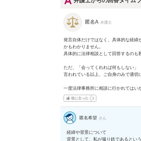
弁護士からの回答タイム
匿名A
弁護士
発言自体だけではなく、具体的な経緯
かもわかりません。

具体的に法律相談として回答するのも難
ただ、「会ってくれれば何もしない」
言われている以上、ご自身のみで適切に
一度法律事務所に相談に行かれてはい
役に立った
1
匿名希望
さん
経緯や背景について

背景として、私が撮り鉄であるとい