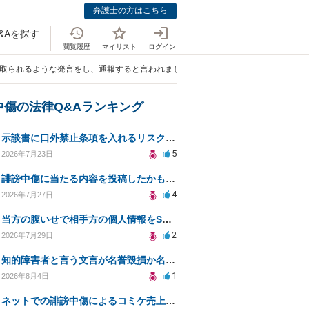
弁護士の方はこちら
&Aを探す
閲覧履歴
マイリスト
ログイン
と取られるような発言をし、通報すると言われました。私は罪に問われるのでしょう
中傷の法律Q&Aランキング
示談書に口外禁止条項を入れるリスクはありますか？
5
2026年7月23日
誹謗中傷に当たる内容を投稿したかもしれない。開示請求や民事刑事裁判に発展しうるのか教えて欲しい。
4
2026年7月27日
当方の腹いせで相手方の個人情報をSNSで晒してしまい名誉毀損させてしまったかもしれない
2
2026年7月29日
知的障害者と言う文言が名誉毀損か名誉感情の侵害になるか教えてほしい。
1
2026年8月4日
ネットでの誹謗中傷によるコミケ売上減少、損害賠償は可能か？