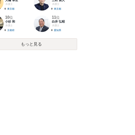
大橋 卓生
三村 勇人
弁護士
弁護士
東京都
東京都
10
11
位
位
小杉 和
白井 弘昭
弁護士
弁護士
京都府
愛知県
もっと見る