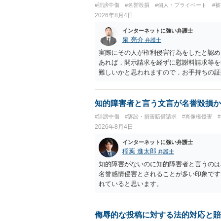
ない場合があり何ともいえないところでし
#誹謗中傷
#名誉毀損
#個人・プライベート
#
2026年8月4日
インターネットに強い弁護士
泉 亮介
弁護士
実際にその人が権利侵害行為をしたと認め
あれば，開示請求を経ずに慰謝料請求等を
難しいかと思われますので，お手持ちの証
知的障害者と言う文言が名誉毀損か
#誹謗中傷
#訴訟・損害賠償請求
#肖像権侵害
2026年8月4日
インターネットに強い弁護士
稲葉 進太郎
弁護士
知的障害がないのに知的障害者と言うのは
名誉感情侵害とされることが多い印象です
れていると思います。
侮辱的な投稿に対する法的対応と賠