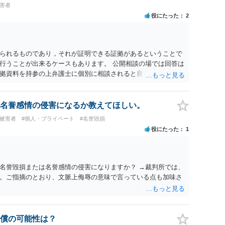
ょう。
被害者
役にたった
2
られるものであり，それが証明できる証拠があるということで
行うことが出来るケースもあります。 公開相談の場では回答は
拠資料を持参の上弁護士に個別に相談されると良いでしょう。
名誉感情の侵害になるか教えてほしい。
#被害者
#個人・プライベート
#名誉毀損
役にたった
1
名誉毀損または名誉感情の侵害になりますか？ →裁判所では、
。ご指摘のとおり、文脈上侮辱の意味で言っている点も加味さ
償の可能性は？