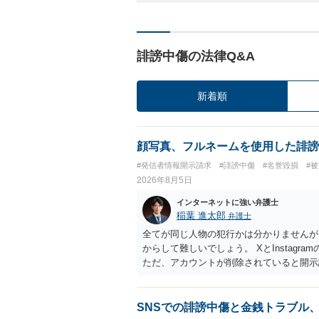
誹謗中傷の法律Q&A
新着順
顔写真、フルネームを使用した誹謗
#発信者情報開示請求
#誹謗中傷
#名誉毀損
#
2026年8月5日
インターネットに強い弁護士
稲葉 進太郎
弁護士
全てが同じ人物の犯行かは分かりませんが
からして難しいでしょう。 XとInstag
ただ、アカウントが削除されていると開示
削除されている場合、今から進めても失敗
相手に全ての弁護士費用を負担させること
せることができるでしょう。訴訟で判決と
SNSでの誹謗中傷と金銭トラブル