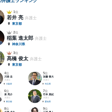
の弁護士ランキング
1
位
若井 亮
弁護士
東京都
2
位
稲葉 進太郎
弁護士
神奈川県
3
位
髙橋 俊太
弁護士
東京都
4
5
位
位
川添 圭
加藤 善大
弁護士
弁護士
大阪府
埼玉県
6
7
位
位
泉 亮介
竹本 真紀
弁護士
弁護士
東京都
愛知県
8
9
位
位