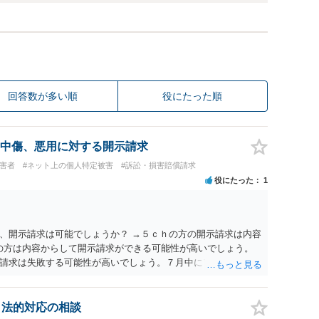
回答数が多い順
役にたった順
中傷、悪用に対する開示請求
被害者
#ネット上の個人特定被害
#訴訟・損害賠償請求
役にたった
1
、開示請求は可能でしょうか？ →５ｃｈの方の開示請求は内容
ramの方は内容からして開示請求ができる可能性が高いでしょう。
請求は失敗する可能性が高いでしょう。７月中にアカウントが
する可能性が高いように思われます。 相手を特定できた場合、
は可能でしょうか？ →訴訟外の交渉で相手方が認めれば負担さ
なった場合は、実際の弁護士費用が認められる場合と認められ
、法的対応の相談