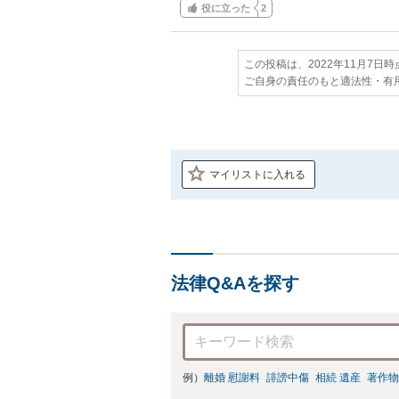
役に立った
2
この投稿は、2022年11月7日
ご自身の責任のもと適法性・有
マイリストに入れる
法律Q&Aを探す
例）
離婚 慰謝料
誹謗中傷
相続 遺産
著作物