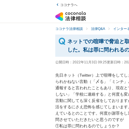
ココナラへ
ココナラ法律相談
法律Q&A
インター
ネットでの喧嘩で脅迫と
した。私は罪に問われる
公開日時：
2022年11月3日 09:25
更新日時：
20
先日ネット（Twitter）上で喧嘩を
られかねない言動（「〆る」「ミンチ」
通報すると言われたこともあり、現在と
しない」「学校に連絡する」と何度も変
言動に関しても深く反省をしております
活をするにさえ恐怖を感じてしまいます
えているとのことです。何度か謝罪をし
問させていただきたいと思うのですが

①私は罪に問われるのでしょうか？
