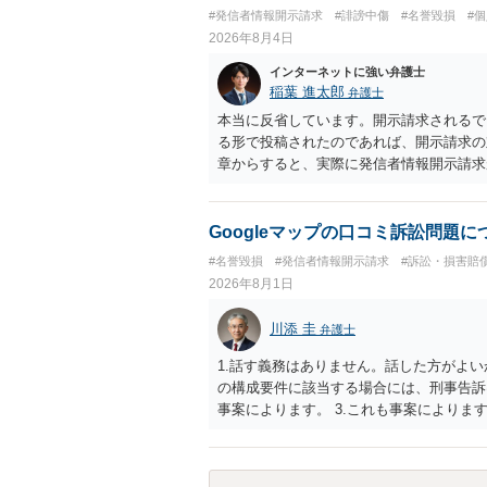
#発信者情報開示請求
#誹謗中傷
#名誉毀損
#
2026年8月4日
インターネットに強い弁護士
稲葉 進太郎
弁護士
本当に反省しています。開示請求されるで
る形で投稿されたのであれば、開示請求の
章からすると、実際に発信者情報開示請求
むと、投稿に使った回線の契約者のところ
カウントの登録メールに意見照会がなされ
スバイケースであり、数万円から１００万
Googleマップの口コミ訴訟問題
額から減額することを試みることとなるで
#名誉毀損
#発信者情報開示請求
#訴訟・損害賠
2026年8月1日
川添 圭
弁護士
1.話す義務はありません。話した方がよい
の構成要件に該当する場合には、刑事告訴
事案によります。 3.これも事案によります
きることが多いので、少しでも特定可能に
さらにいえば、利用者からの口コミ投稿の
証拠による裏付けか必要なので発信者情報