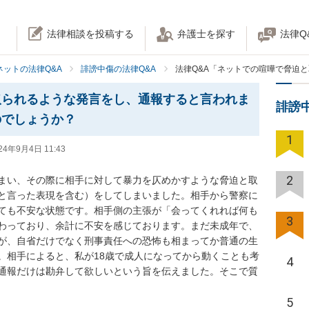
法律相談を投稿する
弁護士を探す
法律Q
ネットの法律Q&A
誹謗中傷の法律Q&A
法律Q&A「ネットでの喧嘩で脅迫
取られるような発言をし、通報すると言われま
誹謗
のでしょうか？
1
24年9月4日 11:43
2
してしまい、その際に相手に対して暴力を仄めかすような脅迫と取
と言った表現を含む）をしてしまいました。相手から警察に
ても不安な状態です。相手側の主張が「会ってくれれば何も
3
わっており、余計に不安を感じております。まだ未成年で、
が、自省だけでなく刑事責任への恐怖も相まってか普通の生
。相手によると、私が18歳で成人になってから動くことも考
4
通報だけは勘弁して欲しいという旨を伝えました。そこで質
5