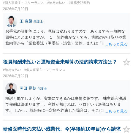
#個人事業主・フリーランス
#給与未払い
#業務委託契約
談コーナー＞ TEL 044-431-8663 相談時間：土日祝日を除く9:15～1
2026年7月29日
7:00 に相談してみてください。同じように未払となった他の従業員の
方がいれば一緒に相談してみるといいでしょう。
王 宣麟
弁護士
お手元の証拠等により、見解は変わりますので、あくまでも一般的な
回答にとどまりますが、 １ 契約書がなくても、実際のやり取りや業
務内容から「業務委託（準委任・請負）契約」または「雇用契約」が
黙示に成立していると評価される余地があります。 もっとも、当初ボ
ランティア・無償協力という色彩が強かった場合には、契約内容（有
償か無償か）について当事者間の認識が大きな争点となり得ます。
役員報酬未払いと運転資金未精算の法的請求方法は？
２ 上記を前提に、これまでの業務についても、有償の業務委託契約
#給与未払い
#個人事業主・フリーランス
や雇用契約が成立していた前提で給与を請求するルートなどが理論上
2026年7月22日
考えられます。 もっとも、裁判等で必ず認められるわけではなく、当
事者の認識やメール・チャットの内容等の証拠関係によって結論が変
岡田 晃朝
弁護士
わります。 ３ 報酬額については、事前の取決めがなくても、同種業
務の相場や通常の報酬水準を基準に「相当額」を算定して請求するこ
検討可能でしょうが、実際にできるかは事情次第です。 株主総会決議
と自体は法律上否定されません。 ただし、相手方が「無償のつもりだ
で報酬は決まりますし、利益が無ければ、ゼロという決議はありま
った」と反論する可能性も高く、請求額の全額がそのまま認められる
す。 しかし、就任時に一定額を約束した場合は、そこには配慮義務が
とは限らないため、交渉の場面では「理論上の満額」と「現実的な落
ありますし、労働者兼役員の場合は、労働者給料は請求できる可能性
としどころ」を分けて考える必要があります。 ４ 制作側から名刺が
あります。 なお、法的に認められても会社に資力がなければ破産し
支給され、その肩書きで外部と打合せ・広報活動を行っていた事実
て、回収できないとなることもあります。
研修医時代の未払い残業代、今(卒後約10年目)から請求
は、「プロジェクトの一員として継続的に業務を担当していた」こと