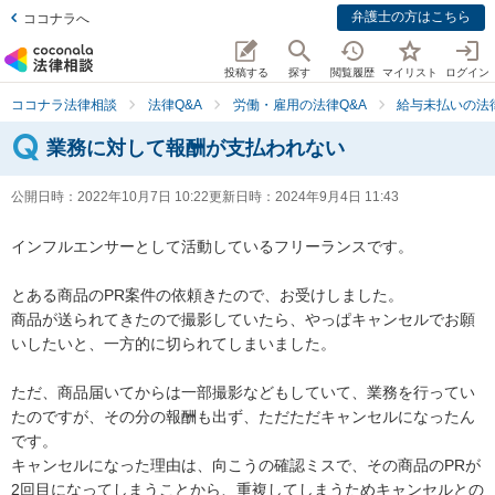
弁護士の方はこちら
ココナラへ
投稿する
探す
閲覧履歴
マイリスト
ログイン
ココナラ法律相談
法律Q&A
労働・雇用の法律Q&A
給与未払いの法律
業務に対して報酬が支払われない
公開日時：
2022年10月7日 10:22
更新日時：
2024年9月4日 11:43
インフルエンサーとして活動しているフリーランスです。

とある商品のPR案件の依頼きたので、お受けしました。

商品が送られてきたので撮影していたら、やっぱキャンセルでお願
いしたいと、一方的に切られてしまいました。

ただ、商品届いてからは一部撮影などもしていて、業務を行ってい
たのですが、その分の報酬も出ず、ただただキャンセルになったん
です。

キャンセルになった理由は、向こうの確認ミスで、その商品のPRが
2回目になってしまうことから、重複してしまうためキャンセルとの