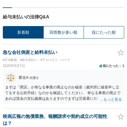
給与未払いの法律Q&A
新着順
回答数が多い順
役にたった順
急な会社倒産と給料未払い
#不当解雇
#給与未払い
#アルバイト・パート
2026年8月7日
役にたった
1
匿名A
弁護士
まずは「閉店」が単なる事業の廃止なのか破産（裁判所に破産申し立
てをする公的手続）なのかを確認してください。 単なる事業の廃止で
あれば賃金の支払義務はありますのでまずは労基署に相談してくださ
い。破産申立てであれば破産手続きの中で破産管財人から（全額は難
しいかもしれませんが）賃金などの労働債権は他の債務より優先して
支払われます。ただし支払までにかなり時間がかかるでしょう。 さら
映画広報の無償業務、報酬請求や契約成立の可能性
に、「独立行政法人労働者健康安全機構 」という公的機関が未払賃金
は？
の立替事業を行っています。詳しくは、同機構の＜未払賃金立替払相