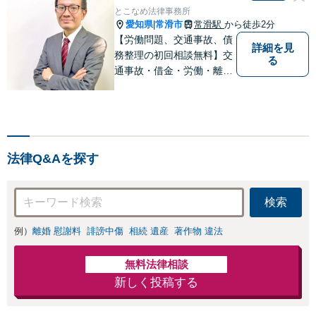
とこなめ法律事務所
愛知県
常滑市
常滑駅
から徒歩2分
|
【労働問題、交通事故、債
詳細を見
務整理の初回相談無料】交
る
通事故・借金・労働・離
婚・相続問題が得意です。
愛知県常滑市、東海市、知
多市、半田市、大府市、武
豊町、阿久比町、東浦町、
美浜町、南知多町などでお
法律Q&Aを探す
困りの方がいましたらすぐ
にご相談ください。
検索
例）
離婚 慰謝料
誹謗中傷
相続 遺産
著作物 違法
無料法律相談
新しく投稿する