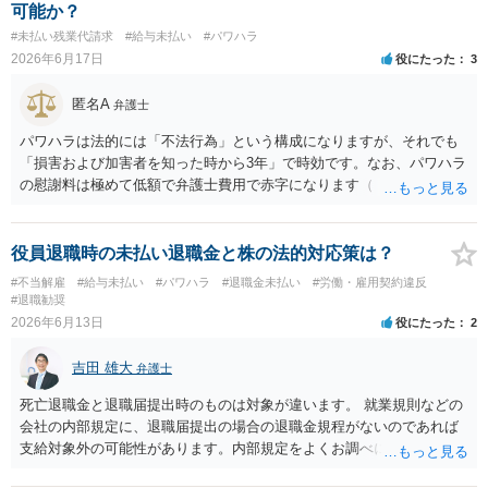
可能か？
を裏付ける有力な事情になります。もっとも、名刺の存在だけで有償
#未払い残業代請求
#給与未払い
#パワハラ
契約や具体的な報酬額が自動的に認められるわけではなく、あくまで
2026年6月17日
役にたった
3
他の証拠と併せて評価される位置付けです。 ５ 今後も関わる場合
は、業務範囲、報酬、期間・解約条件、著作権・クレジット表記、費
匿名A
用負担等を明確に定めた業務委託契約書を締結しておくことを強くお
弁護士
すすめします。円満な話し合いのためには、 ・これまでの業務内容・
パワハラは法的には「不法行為」という構成になりますが、それでも
負担を時系列で整理し事実関係を共有すること ・「過去の貢献への最
「損害および加害者を知った時から3年」で時効です。なお、パワハラ
低限の謝意・一部清算」と「今後の関係・契約条件」の双方につい
の慰謝料は極めて低額で弁護士費用で赤字になります（「しまむら
て、複数の選択肢を用意して提案すること を意識されるとよいかと思
パワハラ 裁判」で検索すると裁判例が見つかります）。 時効につい
います。 いずれにしても、契約書がないまま継続してきた経緯や、お
ては、ただ時間が経過するだけでは足りず、時効の利益を受ける者が
互いの認識・証拠関係によって結論が左右されるため、この回答はあ
「援用」、つまり「時効を主張する」ことが必要です。この「援用」
役員退職時の未払い退職金と株の法的対応策は？
くまで一般論にとどまるものです。 具体的な見通しや請求可能額の目
が一定の場合、信義則に反し許されないとされる場合があります（つ
安については、実際のメール・チャット・業務内容の資料をお持ちの
#不当解雇
#給与未払い
#パワハラ
#退職金未払い
#労働・雇用契約違反
まり時効の首長ができないので権利が認められる）。 ただ非常に例外
#退職勧奨
うえ、弁護士に個別相談されることをおすすめします。
的なケースなので、あなたの事案で時効の援用が信義則違反といえる
2026年6月13日
役にたった
2
かは具体的事情を聴いてみないと何とも言えません（一般には「ほぼ
不可能」と考えてください）。 一度、当時の事情を文書化して直接弁
吉田 雄大
弁護士
護士に面談相談されることをお勧めします。
死亡退職金と退職届提出時のものは対象が違います。 就業規則などの
会社の内部規定に、退職届提出の場合の退職金規程がないのであれば
支給対象外の可能性があります。内部規定をよくお調べになったほう
がいいですが、会社（元夫）が本当のことを述べているかどうかを含