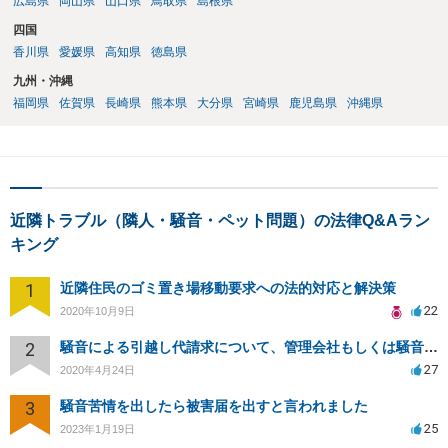
広島県
岡山県
山口県
鳥取県
島根県
四国
香川県
愛媛県
高知県
徳島県
九州・沖縄
福岡県
佐賀県
長崎県
熊本県
大分県
宮崎県
鹿児島県
沖縄県
近隣トラブル（隣人・騒音・ペット問題）の法律Q&Aラン
キング
1
近隣住民のゴミ置き場移動要求への法的対応と解決策
22
2020年10月9日
2
騒音による引越し代請求について、管理会社もしくは騒音主から請求できるか？
27
2020年4月24日
3
騒音苦情を出したら被害届を出すと言われました
25
2023年1月19日