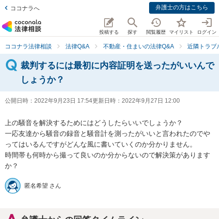
弁護士の方はこちら
ココナラへ
投稿する
探す
閲覧履歴
マイリスト
ログイン
ココナラ法律相談
法律Q&A
不動産・住まいの法律Q&A
近隣トラブ
裁判するには最初に内容証明を送ったがいいんで
しょうか？
公開日時：
2022年9月23日 17:54
更新日時：
2022年9月27日 12:00
上の騒音を解決するためにはどうしたらいいでしょうか？

一応友達から騒音の録音と騒音計を測ったがいいと言われたのでや
ってはいるんですがどんな風に書いていくのか分かりません。

時間帯も何時から撮って良いのか分からないので解決策があります
か？
匿名希望 さん