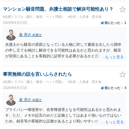
入れてしまっているということなので、もし11,000円の支払い合意も
撤回したいというのであれば、できれば内容証明で先方の支払いの請
マンション騒音問題、弁護士相談で解決可能性あり？
求について一切応じるつもりがない旨を書面で伝えたうえで、先に差
#近隣トラブル（隣人・騒音・ペット問題）
#住民・入居者・買主側
し入れた合意書は撤回すると明確に示す必要があります。
2026年6月23日
役にたった
1
泉 亮介
弁護士
弁護士から騒音の原因となっている人物に対して書面を出したり調停
の申し立てを検討し解決できる可能性はあるかと思われますが、騒音
が現実にあることを客観的に証明する必要があるかと思われます。
事実無根の話を言いふらされたら
#近隣トラブル（隣人・騒音・ペット問題）
#住民・入居者・買主側
2026年6月22日
役にたった
3
泉 亮介
弁護士
プライバシー権侵害や、名誉権侵害となる可能性はあるかと思われま
す。ただ、メモや証言のみだと証拠としてはあまり強いものではない
ため、録音等の客観的な証拠があるとより戦いやすいかと思われま
す。