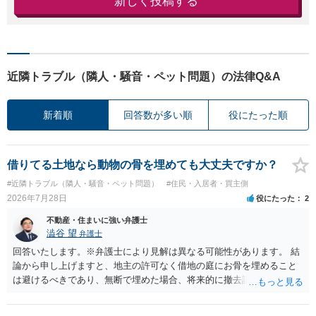
新しく投稿する
近隣トラブル（隣人・騒音・ペット問題）の法律Q&A
新着順
回答数が多い順
役にたった順
借りてる土地なら動物の骨を埋めても大丈夫ですか？
#近隣トラブル（隣人・騒音・ペット問題）
#住民・入居者・買主側
2026年7月28日
役にたった
2
不動産・住まいに強い弁護士
澁谷 望
弁護士
回答いたします。※弁護士により見解は異なる可能性があります。 結
論から申し上げますと、地主の許可なく借地の庭にお骨を埋めること
は避けるべきであり、無断で埋めた場合、将来的に撤去請求や退去時
の損害賠償（原状回復費用）を求められるリスクがあります。 法律
上、自分のペットの遺骨を埋める行為自体は墓地埋葬法違反や不法投