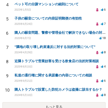
4
ペット可の分譲マンションの細則について
6
2023年1月5日
5
子供の騒音についての内容証明郵便の有効性
7
2025年6月24日
6
隣人の騒音問題、警察や管理会社で解決できない場合の対策は？
18
2020年6月7日
7
"隣地の取り壊し約束違反に対する法的対策について"
8
2024年4月29日
8
近隣トラブルで営業妨害を受ける飲食店の法的対策相談
4
2025年8月15日
9
私道の通行権に関する承諾書の内容についての相談
6
2024年9月21日
10
隣人トラブルで設置した防犯カメラは盗撮に該当するか？
8
2024年5月10日
もっと見る