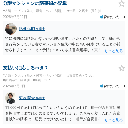
棄には該当しないため、犯罪になるわけではありません。しかし、建
分譲マンションの議事録の記載
物の所有者は質問者様であっても、土地の所有権はあくまで地主にあ
#近隣トラブル（隣人・騒音・ペット問題）
#住民・入居者・買主側
ります。そのため、地主に無断でお骨を埋める行為は、他人の所有権
2026年7月13日
役にたった
1
を侵害する行為や、借地人としての善管注意義務違反とみなされる可
能性が高いのが私見です。 どうしてもお近くで供養されたい場合は、
肥田 弘昭
弁護士
事前に地主へ相談して許可を得るか、土地に直接埋めずに大きめの鉢
植え等で供養する「プランター葬」や、ペット霊園等への納骨を検討
特に法的には問題がないかと思います。ただ別の問題として、嫌がら
されるのが確実かと思います。
せ行為をしている者がマンション住民の中に高い確率でいることが懸
念されますので、その予防についても注意喚起等して貰うと良いかと
思います。ご参考にしてください。
支払いに応じるべき？
#近隣トラブル（隣人・騒音・ペット問題）
#賃貸契約トラブル
#管理会社・組合側
#売買トラブル
2026年7月9日
役にたった
1
菊地 陽介
弁護士
11,000円であれば払ってもいいというのであれば、相手が合意書に署
名押印するまではそのままでいいでしょう。こちらが差し入れた合意
書以外の請求は一切受け付けないとして、相手が合意書を作成するま
では支払いをしない方がいいと思います。 他方で、既に合意書を差し