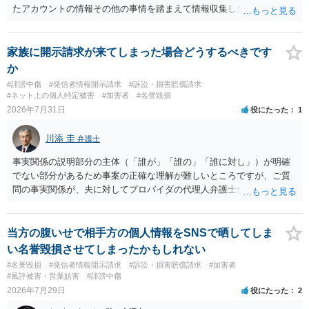
たアカウントの情報その他の事情を踏まえて情報収集した結果、この
ような投稿をするのは貴殿しかいないと推測したもので、これに対し
貴殿が投稿した事実を認めてしまったことで「答え合わせ」になって
しまったのではないでしょうか。 相手方の動きについても、相手方次
家族に開示請求が来てしまった場合どうするべきです
第ですので何とも言えません。公開の場で回答するには情報が乏し
か
く、ここで詳細を明らかにすることは事案の特定に繋がってしまうの
#誹謗中傷
#発信者情報開示請求
#訴訟・損害賠償請求
で、弁護士へ直接相談した方がよいです。
#ネット上の個人特定被害
#加害者
#名誉毀損
2026年7月31日
役にたった
1
川添 圭
弁護士
事実関係の説明部分の主体（「誰が」「誰の」「誰に対し」）が明確
でない部分があるため事案の正確な理解が難しいところですが、ご質
問の事実関係が、夫に対してプロバイダの代理人弁護士から発信者情
報開示請求の意見照会が届いたということであれば、いずれは発信者
情報として夫の氏名と住所が開示され、開示請求者（の代理人弁護
士）が、夫に対して内容証明郵便を送ったり訴訟の提起がなされたり
当方の腹いせで相手方の個人情報をSNSで晒してしま
する可能性があるように思われます。この場合は、開示請求者（とあ
い名誉毀損させてしまったかもしれない
る女性？）の代理人弁護士へ、実は投稿者があなたであるという内容
#名誉毀損
#発信者情報開示請求
#訴訟・損害賠償請求
#加害者
とともに、あなたから連絡することもあり得ます。 夫がクレーム電話
#風評被害・営業妨害
#誹謗中傷
を入れた「相手方の法律事務所」というのがプロバイダの代理人の事
2026年7月29日
役にたった
2
務所であるのか、それとも開示請求者の代理人の事務所なのかが不明