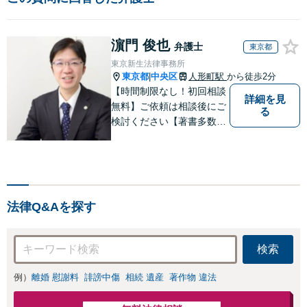
濵門 俊也
弁護士
東京都
東京新生法律事務所
東京都
中央区
人形町駅
から徒歩2分
|
【時間制限なし！初回相談
詳細を見
無料】ご依頼は相談後にご
る
検討ください【著書多数】
【離婚の解決実績300件以
上】心のケアもしながら全
力でサポートします【相続
問題】複雑な遺産分割・相
続放棄・遺留分なども、基
法律Q&Aを探す
本からわかりやすくご説明
します【人形町駅2分】
検索
例）
離婚 慰謝料
誹謗中傷
相続 遺産
著作物 違法