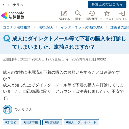
弁護士の方はこちら
ココナラへ
投稿する
探す
閲覧履歴
マイリスト
ログイン
ココナラ法律相談
法律Q&A
インターネットの法律Q&A
加害者の法
成人にダイレクトメール等で下着の購入を打診し
てしまいました、逮捕されますか？
公開日時：
2022年9月16日 12:09
更新日時：
2022年9月18日 09:02
成人の女性に使用済み下着の購入のお願いをすることは違法です
か？

成人と知った上でダイレクトメール等で下着の購入を打診してしま
いました、自己嫌悪に陥り、アカウントは消去しましたが、不安で
す。
ひとり さん
加害者
誹謗中傷
名誉毀損
個人・プライベート