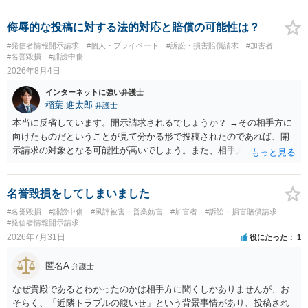
が生まれた日より五年以上前の日に生まれた者に限る。）は、一年以
下の拘禁刑又は五十万円以下の罰金に処する。 一 威迫し、偽計を用
侮辱的な投稿に対する法的対応と賠償の可能性は？
い又は誘惑して面会を要求すること。 二 拒まれたにもかかわらず、
#発信者情報開示請求
#個人・プライベート
#訴訟・損害賠償請求
#加害者
反復して面会を要求すること。 三 金銭その他の利益を供与し、又は
#名誉毀損
#誹謗中傷
その申込み若しくは約束をして面会を要求すること。 2前項の罪を犯
2026年8月4日
し、よってわいせつの目的で当該十六歳未満の者と面会をした者は、
インターネットに強い弁護士
二年以下の拘禁刑又は百万円以下の罰金に処する。
稲葉 進太郎
弁護士
本当に反省しています。開示請求されるでしょうか？ →その相手方に
向けたものだということが見て分かる形で投稿されたのであれば、開
示請求の対象となる可能性が高いでしょう。また、相手方の投稿した
文章からすると、実際に発信者情報開示請求がなされる可能性がある
と存じます。発信者情報開示請求が進むと、投稿に使った回線の契約
者のところに、意見照会がなされます。アカウント情報開示の場合
名誉毀損をしてしまいました
は、アカウントの登録メールに意見照会がなされます。 また、された
#名誉毀損
#誹謗中傷
#風評被害・営業妨害
#加害者
#訴訟・損害賠償請求
場合賠償金はいくらでしょうか。 →ケースバイケースであり、数万円
#発信者情報開示請求
から１００万単位まで様々でしょう。裁判外であれば交渉して相手方
2026年7月31日
役にたった
1
の請求額から減額することを試みることとなるでしょう。
匿名A
弁護士
なぜ貴殿であるとわかったのかは相手方に聞くしかありませんが、お
そらく、「近隣トラブルの腹いせ」という背景事情があり、投稿され