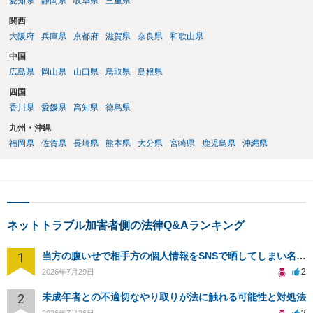
愛知県
静岡県
岐阜県
三重県
関西
大阪府
兵庫県
京都府
滋賀県
奈良県
和歌山県
中国
広島県
岡山県
山口県
鳥取県
島根県
四国
香川県
愛媛県
高知県
徳島県
九州・沖縄
福岡県
佐賀県
長崎県
熊本県
大分県
宮崎県
鹿児島県
沖縄県
ネットトラブル加害者側の法律Q&Aランキング
1
当方の腹いせで相手方の個人情報をSNSで晒してしまい名誉毀損させてしまったかもしれない
2
2026年7月29日
2
未成年者との不適切なやり取りが法に触れる可能性と対処法
2
2026年7月26日