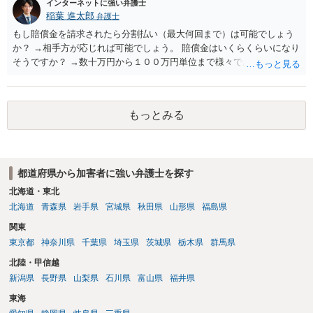
インターネットに強い弁護士
ですが、もし前者であれば、書類の再送要請にはあまり意味はなく、
稲葉 進太郎
弁護士
一方、後者であるなら、夫を被告として提訴に至る可能性も考える必
要が出てきます。 あなたと夫との夫婦関係の状況（別居中なのか、夫
もし賠償金を請求されたら分割払い（最大何回まで）は可能でしょう
婦関係は良好なのか、あなたが夫へ嘘をついたのか等）がよくわから
か？ →相手方が応じれば可能でしょう。 賠償金はいくらくらいになり
ないところがあり、実際にどのような対応がベターなのかを正確に検
そうですか？ →数十万円から１００万円単位まで様々であり、不明で
討するためには、公開の相談ではなく、詳しい事実関係を整理した上
す。相手方から相談者様に対し請求がなされた場合、減額や分割の交
で弁護士へ直接相談するべきでしょう。
渉が行われ、双方合意に至れば支払が開始され、決裂して相手方が訴
訟提起を選択すれば訴訟の中で解決がなされる流れが通常です。
もっとみる
都道府県から加害者に強い弁護士を探す
北海道・東北
北海道
青森県
岩手県
宮城県
秋田県
山形県
福島県
関東
東京都
神奈川県
千葉県
埼玉県
茨城県
栃木県
群馬県
北陸・甲信越
新潟県
長野県
山梨県
石川県
富山県
福井県
東海