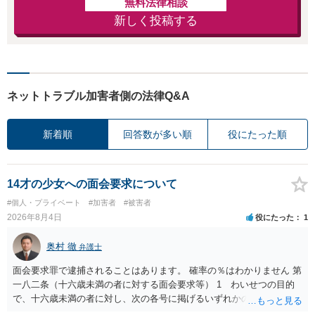
無料法律相談
新しく投稿する
ネットトラブル加害者側の法律Q&A
新着順
回答数が多い順
役にたった順
14才の少女への面会要求について
#個人・プライベート
#加害者
#被害者
2026年8月4日
役にたった
1
奥村 徹
弁護士
面会要求罪で逮捕されることはあります。 確率の％はわかりません 第
一八二条（十六歳未満の者に対する面会要求等） 1 わいせつの目的
で、十六歳未満の者に対し、次の各号に掲げるいずれかの行為をした
者（当該十六歳未満の者が十三歳以上である場合については、その者