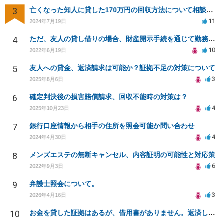
3
亡くなった知人に貸した170万円の回収方法について相談したい
11
2024年7月19日
4
ただ、友人の貸し借りの場合、財産開示手続を通じて勤務先を知り、給料の差押えができますか？
10
2022年6月19日
5
友人への貸金、返済請求は可能か？証拠不足の対策について
3
2025年8月6日
6
確定判決後の損害賠償請求、回収不能時の対策は？
4
2025年10月23日
7
銀行口座情報から相手の住所を照会可能か問い合わせ
4
2024年4月30日
8
メンズエステの無断キャンセル、内容証明の可能性と対応策
6
2022年9月3日
9
弁護士照会について。
3
2026年4月16日
10
お金を貸した証拠はあるが、借用書がありません。返済してもらうことは可能でしょうか？