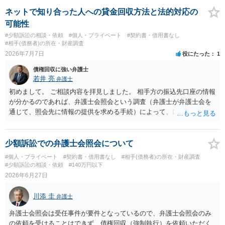
段が取れるのか ⇒契約に基づく履行請求として３０万円を請求するこ
とが考えられますが、 パパ活の契約は、売春防止法に抵触する契約
ネットで知り合った人への貸金回収方法と法的対応の
であるため、公序良俗に反する契約として 民法上無効（民法９０
可能性
条）となるため、相手方に請求できない可能性が高いです。 ・相手の
#少額訴訟の相談・依頼
#個人・プライベート
#契約書・借用書なし
氏名や住所が分からない状態でも対応可能なのか ⇒訴訟等の裁判上の
#相手(債務者)の所在・財産調査
手続を利用する場合には、原則として相手方の住所・氏名を把握して
2026年7月7日
役にたった
1
いる必要があります。
債権回収に強い弁護士
若井 亮
弁護士
初めまして。 ご相談内容を拝見しました。 相手方の振込先口座の情報
が分かるのであれば、弁護士会照会という調査（弁護士が弁護士会を
通じて、照会先に情報の提供を求める手続）によって、口座名義人の
情報（氏名や口座開設時の住所）を取得できる可能性があります。 口
座名義人の身元が明らかになった後、住所地に貸金を返還するよう求
める書面を送るという方法が考えられます。 ただ、弁護士会照会を利
少額訴訟での弁護士会照会について
用する場合には、弁護士への依頼が必要になりコストがかかってしま
#個人・プライベート
#契約書・借用書なし
#相手(債務者)の所在・財産調査
います。 また、書面を送っても無視をされる可能性も否定できませ
#少額訴訟の相談・依頼
#140万円以下
ん。 さらに、相手方が連絡を寄こしてきても、弁済の資力が無けれ
2026年6月27日
ば、長期間の分割弁済になる可能性もあります。 以上、対応できるこ
とはあるものの、コストの面や相手方のリアクション次第であるとい
川添 圭
弁護士
う点でリスクがあることをご留意いただく必要があるでしょう。
弁護士会照会は受任事件が要件となっているので、弁護士会照会のみ
の依頼を受けることはできず、債権回収（強制執行）を依頼いただく