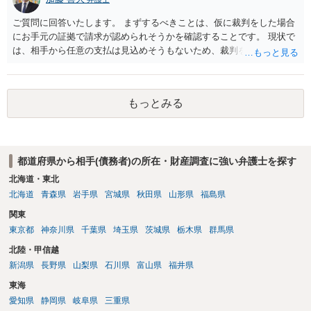
については，住民票上の住所へ住んでいないことを調査したうえで，
公示送達という方法により訴訟提起することとなります。 ７につい
ご質問に回答いたします。 まずするべきことは、仮に裁判をした場合
て，プライバシー権侵害や名誉権侵害として相手から逆に請求を受け
にお手元の証拠で請求が認められそうかを確認することです。 現状で
るきっかけとなりかねないため，避けたほうが良いかと思われます。
は、相手から任意の支払は見込めそうもないため、裁判を想定する必
要があります。 裁判の場合は、相手が借り入れを否定する等争った場
合は証拠が必要になります。 借用書や振込履歴がないとのことですの
で、 例えば、相手とのＬＩＮＥのやりとりで、 相手からの「１００万
もっとみる
円貸してくれてありがとう」とか「１００万円の返済はもう少し待っ
て欲しい」等の記載があれば証拠になり得るでしょう。 ご質問に対す
る回答は以上ですが、可能であれば、ご依頼になるかは別にして、お
近くの弁護士に直接相談されて、今後の対応についてアドバイスを求
都道府県から相手(債務者)の所在・財産調査に強い弁護士を探す
めることをおすすめいたします。 ご参考にしていただけますと幸いで
す。
北海道・東北
北海道
青森県
岩手県
宮城県
秋田県
山形県
福島県
関東
東京都
神奈川県
千葉県
埼玉県
茨城県
栃木県
群馬県
北陸・甲信越
新潟県
長野県
山梨県
石川県
富山県
福井県
東海
愛知県
静岡県
岐阜県
三重県