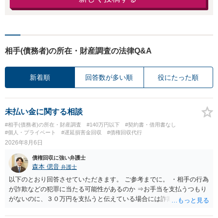
相手(債務者)の所在・財産調査の法律Q&A
新着順
回答数が多い順
役にたった順
未払い金に関する相談
#相手(債務者)の所在・財産調査
#140万円以下
#契約書・借用書なし
#個人・プライベート
#遅延損害金回収
#債権回収代行
2026年8月6日
債権回収に強い弁護士
森本 偲音
弁護士
以下のとおり回答させていただきます。 ご参考までに。 ・相手の行為
が詐欺などの犯罪に当たる可能性があるのか ⇒お手当を支払うつもり
がないのに、３０万円を支払うと伝えている場合には詐欺罪に該当す
る可能性があります。 ・未払い金を回収するためにどのような法的手