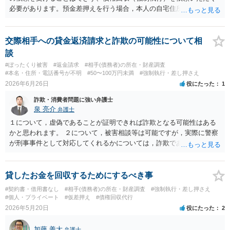
必要があります。預金差押えを行う場合，本人の自宅住所（住民登録
地）が必要になりますので、電話番号や銀行口座を把握しているので
あれば、まず電話会社や金融機関等へ本人確認資料記載の住所を照会
し、そこから最新の住民票を確認していくのが常套手段であり、その
交際相手への貸金返済請求と詐欺の可能性について相
上で、さらに主要金融機関の口座情報や残高を弁護士会照会で調べる
談
ことも多いです（なお、判決記載の住所に通常送達ができているので
#ぼったくり被害
#返金請求
#相手(債務者)の所在・財産調査
あれば、最終的には、強制執行の場合の債務者への送達は、公示送達
#本名・住所・電話番号が不明
#50〜100万円未満
#強制執行・差し押さえ
まで行わなくても付郵便送達等でクリアできることがほとんどで
2026年6月26日
役にたった
1
す）。 また、個人事業を行っているのであれば、店舗への動産執行も
詐欺・消費者問題に強い弁護士
効果的な場合があります（商売によってはその日の売上金を回収でき
泉 亮介
弁護士
る場合もありますし、そうでなくても、執行官の訪問は物理的な圧力
になります）。もちろん、弁護士費用や各種の実費（弁護士会照会に
１について，虚偽であることが証明できれば詐欺となる可能性はある
は1回あたり5,000～6,000円程度かかります）の負担を考えると費用倒
かと思われます。 ２について，被害相談等は可能ですが，実際に警察
れの懸念はありますので、最終的にどこまでやるのかは考える必要が
が刑事事件として対応してくれるかについては，詐欺であることをど
ありますが、いずれにせよ、弁護士へ直接相談して費用などをお尋ね
の程度証明できる資料があるかによってくぁってくるかと思われま
いただいた方がよいかと思います。
す。 ３について，相手と連絡が取れるのであれば内容証明や電話での
連絡等から交渉をすることtなるかと思われます。弁護士を立てること
貸したお金を回収するためにするべき事
を想定されている場合，裁判をする場合だと，弁護士費用との関係か
#契約書・借用書なし
#相手(債務者)の所在・財産調査
#強制執行・差し押さえ
ら全額回収できたとしてもご自身の経済的な利益は少ないかと思われ
#個人・プライベート
#仮差押え
#債権回収代行
ます。 ４について，実際の内容次第ですが，可能な場合も多いです。
2026年5月20日
役にたった
2
５について，可能かと思われます。 ６について，内容証明については
住んで居る場所が判明しないと送付は出来ないでしょう。裁判手続き
加藤 善大
弁護士