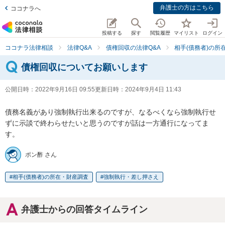
弁護士の方はこちら
ココナラへ
投稿する
探す
閲覧履歴
マイリスト
ログイン
ココナラ法律相談
法律Q&A
債権回収の法律Q&A
相手(債務者)の所
債権回収についてお願いします
公開日時：
2022年9月16日 09:55
更新日時：
2024年9月4日 11:43
債務名義があり強制執行出来るのですが、なるべくなら強制執行せ
ずに示談で終わらせたいと思うのですが話は一方通行になってま
す。
ポン酢 さん
相手(債務者)の所在・財産調査
強制執行・差し押さえ
弁護士からの回答タイムライン