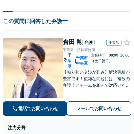
この質問に回答した弁護士
倉田 勲
弁護士
千葉県
千葉第一法律事務所
千
営業時間：09:00~20:00
千葉市
葉
|
（土日祝日）
中央区
県
【粘り強い交渉が強み】解決実績が
豊富です！複雑な問題には、複数の
弁護士とチームを組んで対応いたし
ます。【安心・分かりやすい料金体
系】些細なお悩みにも、丁寧に寄り
添い、不安を軽減します。まずはお
電話でお問い合わせ
メールでお問い合わせ
気軽にご相談ください。
注力分野