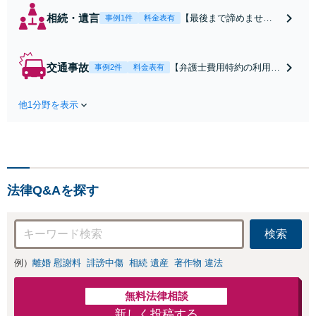
相続・遺言
【最後まで諦めませ
事例1件
料金表有
ん】親族間の交渉、複
雑な手続き、全て対応
します！不利な条件で
交通事故
【弁護士費用特約の利用＆
事例2件
料金表有
合意してしまう前にご
Zoom相談可】【死亡・骨
相談ください。【土
折・後遺障害・むち打ち
地・不動産】長期化し
他1分野を表示
等】交通事故でご家族がな
ている問題もできる限
くなってしまった方やお怪
り円滑な交渉へと導き
我された方はまずご相談く
ます。事業承継／相続
ださい。ご自身での対応で
放棄も対応可能。【JR
は損をしてしまうかもしれ
千葉駅近く】駐車場あ
ません。代わりに交渉・手
り
法律Q&Aを探す
続きをし、負担を軽減。
検索
例）
離婚 慰謝料
誹謗中傷
相続 遺産
著作物 違法
無料法律相談
新しく投稿する