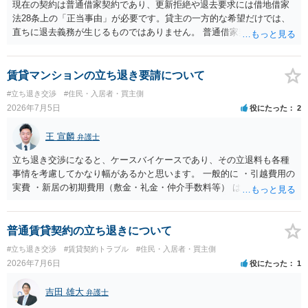
現在の契約は普通借家契約であり、更新拒絶や退去要求には借地借家
法28条上の「正当事由」が必要です。貸主の一方的な希望だけでは、
直ちに退去義務が生じるものではありません。 普通借家契約から定期
借家契約への切り替えは、既存の普通借家契約を合意解約したうえで
新たな定期借家契約を締結する形になりますが、これは任意の合意が
前提であり、借主が同意しなければ成立しません。 12年間の居住実
賃貸マンションの立ち退き要請について
績、子どもの学校や地域とのつながり、転居費用の準備が困難な事情
#立ち退き交渉
#住民・入居者・買主側
などは、借主側の強い居住継続の必要性として正当事由判断において
2026年7月5日
役にたった
2
重視される要素ですので、貸主側にかなり具体的な事情と立退料など
がない限り、更新拒絶が認められるハードルは一般的に高いと考えら
王 宣麟
弁護士
れます。 建物が未登記であること自体は、賃貸借契約の有効性を直ち
に否定するものではなく、引渡しがされていれば賃貸借の効力は原則
立ち退き交渉になると、ケースバイケースであり、その立退料も各種
有効とされています。 今後の交渉では、①現在は普通借家契約が継続
事情を考慮してかなり幅があるかと思います。 一般的に ・引越費用の
しており定期借家への変更に合意していないこと、②貸主側の事情
実費 ・新居の初期費用（敷金・礼金・仲介手数料等） は固い部分かと
（誰が所有者で誰が実際に住む予定か等）を具体的に書面で説明して
思われ、後は、現在の家賃６か月分前後の金額をもらって退去するパ
ほしいこと、③自分たちの居住継続の必要性を丁寧に伝えること、を
ターンが多いかと存じます。
基本方針としたうえで、仮に一定時期の退去を検討する場合には、立
普通賃貸契約の立ち退きについて
退料・引越費用・原状回復費用負担などの条件を明確にした書面を作
#立ち退き交渉
#賃貸契約トラブル
#住民・入居者・買主側
成することが重要です。 契約書では、更新条項・解除条項・期間の定
2026年7月6日
役にたった
1
め・定期借家に関する記載の有無、これまでの更新時の合意内容
（「今回で最後」などの文言）が、借主不利な特約として無効になり
吉田 雄大
得るかどうかも含めて検討ポイントになりますので、署名押印前に内
弁護士
容を十分に確認し、不明点は弁護士に相談することをおすすめしま