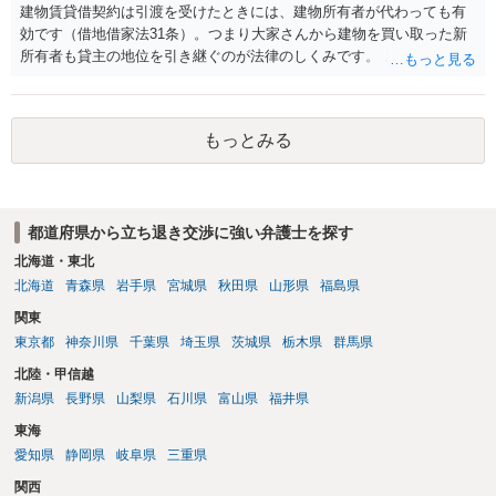
建物賃貸借契約は引渡を受けたときには、建物所有者が代わっても有
す。
効です（借地借家法31条）。つまり大家さんから建物を買い取った新
所有者も貸主の地位を引き継ぐのが法律のしくみです。 おそらくは、
新所有者から立退料の提示があることかと思います。金額などの条件
が納得いくものであれば応じても良いですが、納得できなければ断る
（家賃を支払い居住を続ける）のが良いでしょう。
もっとみる
都道府県から立ち退き交渉に強い弁護士を探す
北海道・東北
北海道
青森県
岩手県
宮城県
秋田県
山形県
福島県
関東
東京都
神奈川県
千葉県
埼玉県
茨城県
栃木県
群馬県
北陸・甲信越
新潟県
長野県
山梨県
石川県
富山県
福井県
東海
愛知県
静岡県
岐阜県
三重県
関西