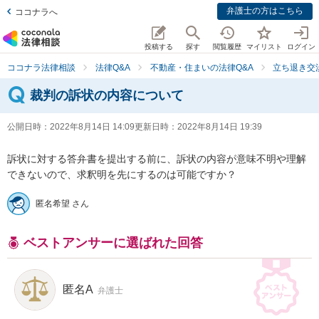
弁護士の方はこちら
ココナラへ
投稿する
探す
閲覧履歴
マイリスト
ログイン
ココナラ法律相談
法律Q&A
不動産・住まいの法律Q&A
立ち退き交
裁判の訴状の内容について
公開日時：
2022年8月14日 14:09
更新日時：
2022年8月14日 19:39
訴状に対する答弁書を提出する前に、訴状の内容が意味不明や理解
できないので、求釈明を先にするのは可能ですか？
匿名希望 さん
ベストアンサーに選ばれた回答
匿名A
弁護士