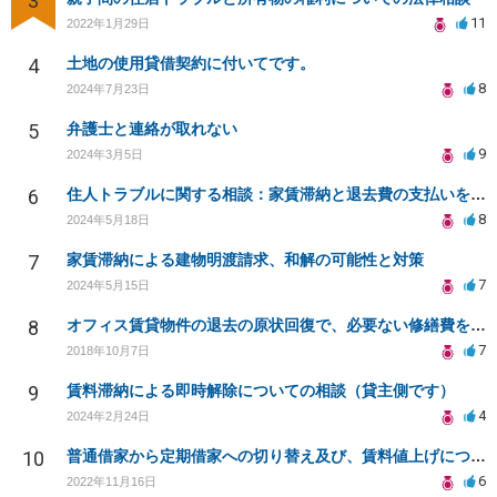
3
11
2022年1月29日
4
土地の使用貸借契約に付いてです。
8
2024年7月23日
5
弁護士と連絡が取れない
9
2024年3月5日
6
住人トラブルに関する相談：家賃滞納と退去費の支払いを拒否され、管理鍵の横領も発生
8
2024年5月18日
7
家賃滞納による建物明渡請求、和解の可能性と対策
7
2024年5月15日
8
オフィス賃貸物件の退去の原状回復で、必要ない修繕費を請求されている
7
2018年10月7日
9
賃料滞納による即時解除についての相談（貸主側です）
4
2024年2月24日
10
普通借家から定期借家への切り替え及び、賃料値上げについて
6
2022年11月16日