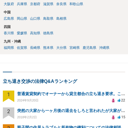
大阪府
兵庫県
京都府
滋賀県
奈良県
和歌山県
中国
広島県
岡山県
山口県
鳥取県
島根県
四国
香川県
愛媛県
高知県
徳島県
九州・沖縄
福岡県
佐賀県
長崎県
熊本県
大分県
宮崎県
鹿児島県
沖縄県
立ち退き交渉の法律Q&Aランキング
1
普通賃貸契約でオーナーから貸主都合の立ち退き要求。このまま住み続けるには？
22
2024年9月20日
2
突然の大家から一ヶ月後の退去をしろと言われたが大家が損害請求に応じない
15
2018年2月2日
親子間の住居トラブルと所有物の権利についての法律相談