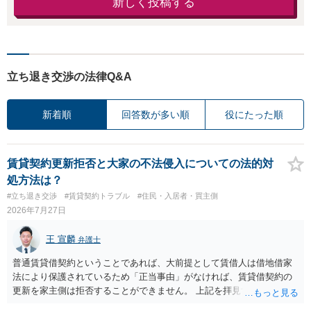
新しく投稿する
立ち退き交渉の法律Q&A
新着順
回答数が多い順
役にたった順
賃貸契約更新拒否と大家の不法侵入についての法的対
処方法は？
#立ち退き交渉
#賃貸契約トラブル
#住民・入居者・買主側
2026年7月27日
王 宣麟
弁護士
普通賃貸借契約ということであれば、大前提として賃借人は借地借家
法により保護されているため「正当事由」がなければ、賃貸借契約の
更新を家主側は拒否することができません。 上記を拝見する限り、通
常どおり賃料を支払い続けている状況であれば、単に「部屋の内部を