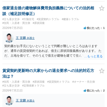
定期確認させてもらないこと」が直ちに正当事由に当たるとは思えま
せんので、更新拒絶を拒否される方向性でよろしいかと存じます。 そ
借家退去後の建物解体費用負担義務についての法的相
の交渉の中で、一定の金銭をもらえれば退去には応じる旨交渉をして
談（補足説明修正）
みるのはいかがでしょうか。 過去に賃借人の許可なく無断で賃貸人が
#立ち退き交渉
#欠陥住宅
#賃貸契約トラブル
#建築トラブル
入室する行為自体は不法行為となり、また刑事的にも住居侵入罪が成
#住民・入居者・買主側
#原状回復
立する可能性がありますので、これを理由に一定の金銭賠償を求める
2026年7月25日
役にたった
1
のも一つでしょう。
王 宣麟
弁護士
契約書がお手元にないということで判断が難しいところはあります
が、通常の賃貸借契約であれば、借主に原状回復義務があります。 た
だ、土地を借りて、そのうえで借主が建物を建てて住んでいたケース
とは異なり、地付き一戸建て住宅（貸主所有）自体を賃借していたの
であれば、建物を収去して土地を明渡す義務は原則生じないはずで
す。 その後、建物を平屋に立て替えた場合であっても、貸主の承諾を
賃貸契約更新時の大家からの退去要求への法的対応方
得ているのであれば、単純に費用を捻出した側に平屋の所有権が帰属
法は？
する、という話になるわけでもないように思います。 そのため、現
#住民・入居者・買主側
#原状回復
#賃貸契約トラブル
#オーナー・売主側
状、解体費用を負担することが明確な案件ではないため、まずは相手
#立ち退き交渉
#定期借家トラブル
に請求の根拠（なぜ当方が平屋の解体費用を負担しなければならない
2026年7月21日
役にたった
2
のか）を確認されてみてはいかがでしょうか。
王 宣麟
弁護士