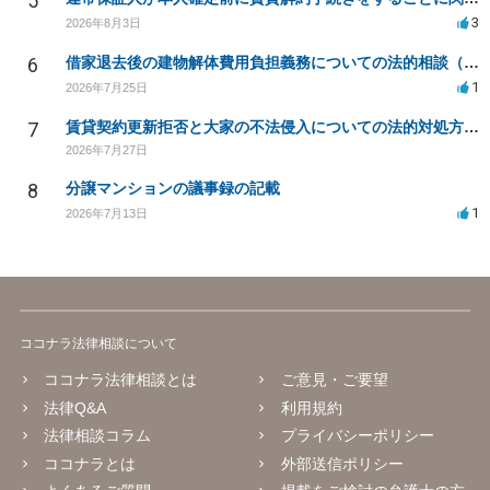
5
3
2026年8月3日
6
借家退去後の建物解体費用負担義務についての法的相談（補足説明修正）
1
2026年7月25日
7
賃貸契約更新拒否と大家の不法侵入についての法的対処方法は？
2026年7月27日
8
分譲マンションの議事録の記載
1
2026年7月13日
ココナラ法律相談について
ココナラ法律相談とは
ご意見・ご要望
法律Q&A
利用規約
法律相談コラム
プライバシーポリシー
ココナラとは
外部送信ポリシー