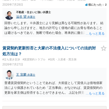
り、リスクはそれほど大きくないかもしれません。 しかしそれでも、
2026年7月28日
役にたった
2
大家さんが契約違反を口実に、将来の更新時に更新料の上乗せを要求
したり、立ち退きを迫る材料に使ったりする可能性は否定できませ
不動産・住まいに強い弁護士
ん。
澁谷 望
弁護士
回答いたします。※弁護士により見解は異なる可能性があります。 結
論から申し上げますと、地主の許可なく借地の庭にお骨を埋めること
は避けるべきであり、無断で埋めた場合、将来的に撤去請求や退去時
の損害賠償（原状回復費用）を求められるリスクがあります。 法律
上、自分のペットの遺骨を埋める行為自体は墓地埋葬法違反や不法投
棄には該当しないため、犯罪になるわけではありません。しかし、建
賃貸契約更新拒否と大家の不法侵入についての法的対
物の所有者は質問者様であっても、土地の所有権はあくまで地主にあ
処方法は？
ります。そのため、地主に無断でお骨を埋める行為は、他人の所有権
#立ち退き交渉
#賃貸契約トラブル
#住民・入居者・買主側
を侵害する行為や、借地人としての善管注意義務違反とみなされる可
2026年7月27日
能性が高いのが私見です。 どうしてもお近くで供養されたい場合は、
事前に地主へ相談して許可を得るか、土地に直接埋めずに大きめの鉢
王 宣麟
弁護士
植え等で供養する「プランター葬」や、ペット霊園等への納骨を検討
されるのが確実かと思います。
普通賃貸借契約ということであれば、大前提として賃借人は借地借家
法により保護されているため「正当事由」がなければ、賃貸借契約の
更新を家主側は拒否することができません。 上記を拝見する限り、通
常どおり賃料を支払い続けている状況であれば、単に「部屋の内部を
定期確認させてもらないこと」が直ちに正当事由に当たるとは思えま
せんので、更新拒絶を拒否される方向性でよろしいかと存じます。 そ