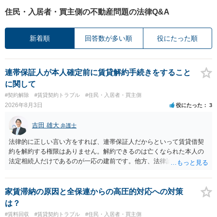
住民・入居者・買主側の不動産問題の法律Q&A
新着順
回答数が多い順
役にたった順
連帯保証人が本人確定前に賃貸解約手続きをすること
に関して
#契約解除
#賃貸契約トラブル
#住民・入居者・買主側
2026年8月3日
役にたった
3
吉田 雄大
弁護士
法律的に正しい言い方をすれば、連帯保証人だからといって賃貸借契
約を解約する権限はありません。解約できるのは亡くなられた本人の
法定相続人だけであるのが一応の建前です。他方、法律論はさてお
き、事実上であれ明渡が完了すれば賃貸人としてはそれ以上のことを
する動機づけがなくなります。 今回進められつつある手続はあくまで
も、建物を賃貸人に一日も早く明け渡すための便宜的方法として理解
家賃滞納の原因と全保連からの高圧的対応への対策
するのが良いと思います。またその方法で進めた方が、連帯保証人で
は？
あるお知り合いさんにとっても、自身の経済的負担を最小限に食い止
#賃料回収
#賃貸契約トラブル
#住民・入居者・買主側