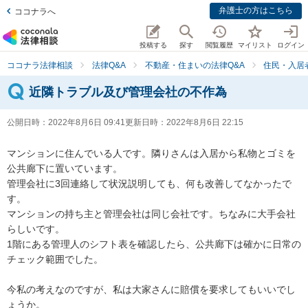
弁護士の方はこちら
ココナラへ
投稿する
探す
閲覧履歴
マイリスト
ログイン
ココナラ法律相談
法律Q&A
不動産・住まいの法律Q&A
住民・入居
近隣トラブル及び管理会社の不作為
公開日時：
2022年8月6日 09:41
更新日時：
2022年8月6日 22:15
マンションに住んでいる人です。隣りさんは入居から私物とゴミを
公共廊下に置いています。

管理会社に3回連絡して状況説明しても、何も改善してなかったで
す。

マンションの持ち主と管理会社は同じ会社です。ちなみに大手会社
らしいです。

1階にある管理人のシフト表を確認したら、公共廊下は確かに日常の
チェック範囲でした。

今私の考えなのですが、私は大家さんに賠償を要求してもいいでし
ょうか。
