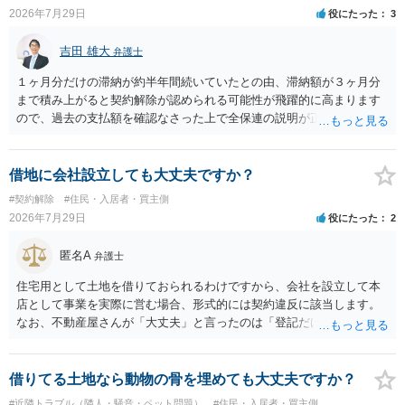
められるため望ましいやり方だといえます。
2026年7月29日
役にたった
3
吉田 雄大
弁護士
１ヶ月分だけの滞納が約半年間続いていたとの由、滞納額が３ヶ月分
まで積み上がると契約解除が認められる可能性が飛躍的に高まります
ので、過去の支払額を確認なさった上で全保連の説明が正しければ、
全部又は一部を支払うのが最善の方法です。 約半年間も放置されてい
た理由は気になるところですが、中身のある返答は期待できないと思
います。
借地に会社設立しても大丈夫ですか？
#契約解除
#住民・入居者・買主側
2026年7月29日
役にたった
2
匿名A
弁護士
住宅用として土地を借りておられるわけですから、会社を設立して本
店として事業を実際に営む場合、形式的には契約違反に該当します。
なお、不動産屋さんが「大丈夫」と言ったのは「登記だけなら実務上
トラブルになることは少ない」という経験則に基づいたものと推測さ
れますが、これは法的な保証ではありません。 ただ、解除まで認めら
れるかどうかについては信頼関係が破壊されたかどうかで判断されま
借りてる土地なら動物の骨を埋めても大丈夫ですか？
すので、建物を事務所・店舗用に大きく改築する等までなさらない限
#近隣トラブル（隣人・騒音・ペット問題）
#住民・入居者・買主側