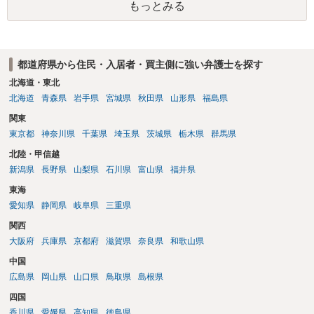
もっとみる
の交渉の中で、一定の金銭をもらえれば退去には応じる旨交渉をして
みるのはいかがでしょうか。 過去に賃借人の許可なく無断で賃貸人が
入室する行為自体は不法行為となり、また刑事的にも住居侵入罪が成
立する可能性がありますので、これを理由に一定の金銭賠償を求める
都道府県から住民・入居者・買主側に強い弁護士を探す
のも一つでしょう。
北海道・東北
北海道
青森県
岩手県
宮城県
秋田県
山形県
福島県
関東
東京都
神奈川県
千葉県
埼玉県
茨城県
栃木県
群馬県
北陸・甲信越
新潟県
長野県
山梨県
石川県
富山県
福井県
東海
愛知県
静岡県
岐阜県
三重県
関西
大阪府
兵庫県
京都府
滋賀県
奈良県
和歌山県
中国
広島県
岡山県
山口県
鳥取県
島根県
四国
香川県
愛媛県
高知県
徳島県