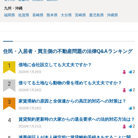
九州・沖縄
福岡県
佐賀県
長崎県
熊本県
大分県
宮崎県
鹿児島県
沖縄県
住民・入居者・買主側の不動産問題の法律Q&Aランキング
1
借地に会社設立しても大丈夫ですか？
2
2026年7月29日
2
借りてる土地なら動物の骨を埋めても大丈夫ですか？
2
2026年7月28日
3
家賃滞納の原因と全保連からの高圧的対応への対策は？
3
2026年7月29日
4
賃貸契約更新時の大家からの退去要求への法的対応方法は？
2
2026年7月21日
連帯保証人が本人確定前に賃貸解約手続きをすることに関して