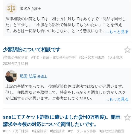
匿名A
弁護士
法律相談の回答としては、相手方に対してはあくまで「商品は同封し
た」と主張し、「不服なら訴訟で解決してもらいたい」ことを伝え
て、あとは一切話し合いに応じない、という態度になると思います。
トラブルが大きくなりそうなら弁護士へ依頼して解決せざるをえない
可能性もありますが、「返金は絶対にしたくありません」ということ
であれば、徹底的に強気で対応することになるでしょう。
少額訴訟について相談です
#詐欺の法的措置
#本名・住所・電話番号が判明
#10〜50万円未満
#返金請求
2026年7月31日
肥田 弘昭
弁護士
上記の事情であっても、少額訴訟自体は違法ではないかと思います。
但し、住民票などを取得して、特定をしっかりと調査した方がリスク
が低減するかと思います。ご参考にしてください。
snsにてチケット詐欺に遭いました(計40万程度)。開示
請求や今後の対応について質問したいです。
#10〜50万円未満
#返金請求
#架空請求
#オークション詐欺
#詐欺の法的措置