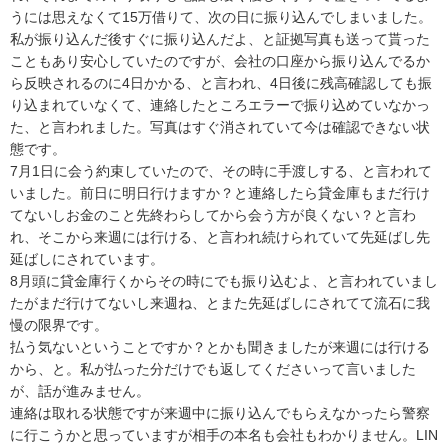
うには思えなくて15万借りて、次の日に振り込んでしまいました。

私が振り込んだ後すぐに振り込んだよ、と証拠写真も送って貰った
こともあり安心していたのですが、会社の口座から振り込んでるか
ら反映されるのに4日かかる、と言われ、4日後に残高確認しても振
り込まれていなくて、連絡したところエラーで振り込めていなかっ
た、と言われました。写真はすぐ消されていて今は確認できない状
態です。

7月1日に会う約束していたので、その時に手渡しする、と言われて
いました。前日に明日行けますか？と連絡したら貸金庫もまだ行け
てないしお金のこと先終わらしてから会う方が良くない？と言わ
れ、そこから来週には行ける、と言われ続けられていて先延ばし先
延ばしにされています。

8月頭に貸金庫行くからその時にでも振り込むよ、と言われていまし
たがまだ行けてないし来週ね、とまた先延ばしにされてて流石に我
慢の限界です。

払う気ないということですか？とかも聞きましたが来週には行ける
から、と。私が払った分だけでも返してくださいって言いました
が、話が進みません。

連絡は取れる状態ですが来週中に振り込んでもらえなかったら警察
に行こうかと思っていますが相手の本名も会社もわかりません。LIN