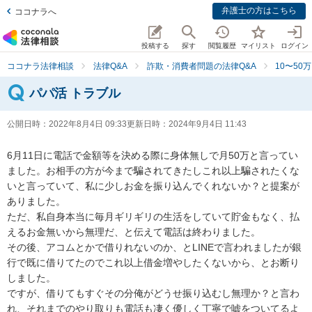
弁護士の方はこちら
ココナラへ
投稿する
探す
閲覧履歴
マイリスト
ログイン
ココナラ法律相談
法律Q&A
詐欺・消費者問題の法律Q&A
10〜50
パパ活 トラブル
公開日時：
2022年8月4日 09:33
更新日時：
2024年9月4日 11:43
6月11日に電話で金額等を決める際に身体無しで月50万と言ってい
ました。お相手の方が今まで騙されてきたしこれ以上騙されたくな
いと言っていて、私に少しお金を振り込んでくれないか？と提案が
ありました。

ただ、私自身本当に毎月ギリギリの生活をしていて貯金もなく、払
えるお金無いから無理だ、と伝えて電話は終わりました。

その後、アコムとかで借りれないのか、とLINEで言われましたが銀
行で既に借りてたのでこれ以上借金増やしたくないから、とお断り
しました。

ですが、借りてもすぐその分俺がどうせ振り込むし無理か？と言わ
れ、それまでのやり取りも電話も凄く優しく丁寧で嘘をついてるよ