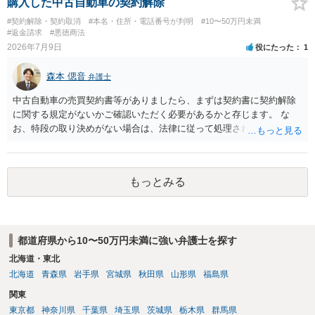
購入した中古自動車の契約解除
#契約解除・契約取消
#本名・住所・電話番号が判明
#10〜50万円未満
#返金請求
#悪徳商法
2026年7月9日
役にたった
1
森本 偲音
弁護士
中古自動車の売買契約書等がありましたら、まずは契約書に契約解除
に関する規定がないかご確認いただく必要があるかと存じます。 な
お、特段の取り決めがない場合は、法律に従って処理されますが、車
両として使用できない状態の車を購入するとは通常考えられないた
め、 契約不適合責任に基づき、修補請求や代金減額請求、契約解除等
をすることは可能かと存じます。 以上、ご参考までに。
もっとみる
都道府県から10〜50万円未満に強い弁護士を探す
北海道・東北
北海道
青森県
岩手県
宮城県
秋田県
山形県
福島県
関東
東京都
神奈川県
千葉県
埼玉県
茨城県
栃木県
群馬県