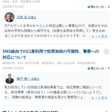
#本名・住所・電話番号が判明
2026年7月13日
役にたった
2
川添 圭
弁護士
Xアカウントを手がかりとした特定は難しい事案なので、弁護士がそれ
以外の手持ち情報から相手方を（弁護士会照会を利用して）突き止め
ることができるかどうかがポイントになりそうです。弁護士による調
査で特定が難しい可能性もあるため、警察への被害届出も同時進行さ
せることになるでしょう。見通しについては、実際の資料等を弁護士
に検討してもらう必要があると思います。弁護士費用は自由化されて
SNS経由での口座利用で犯罪加担の可能性、警察への
いますので個別に確認いただく必要がありますが、そもそも回収でき
対応について
るかどうかが問題になり得る事案であり、被害額の規模からみると、
#副業詐欺
#10〜50万円未満
#悪徳商法
#振り込め詐欺
#仮想通貨詐欺
仮に回収できたとしても弁護士費用を差し引いた実質回収分はかなり
2026年7月10日
役にたった
2
少なくなる可能性もあるように思います。
瀬戸 伸一
弁護士
私が担当している預金口座凍結事案では、地元警察に相談にいって
も、担当警察（東京のほう）への連絡は密にいっていないようでし
た。 実際の処理は、警察署や相談を受けた警察官によってだいぶ変わ
ると思われます。 不安があれば、費用はかかりますが、警察対応につ
いて弁護士に依頼を検討されてください。