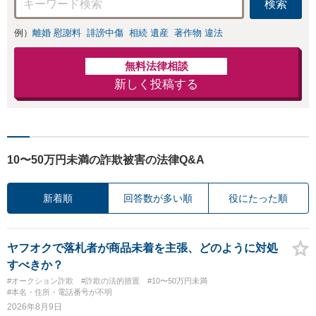
検索
例）
離婚 慰謝料
誹謗中傷
相続 遺産
著作物 違法
無料法律相談
新しく投稿する
10〜50万円未満の詐欺被害の法律Q&A
新着順
回答数が多い順
役にたった順
ヤフオクで落札者が商品未着を主張、どのように対処
すべきか？
#オークション詐欺
#詐欺の法的措置
#10〜50万円未満
#本名・住所・電話番号が不明
2026年8月9日