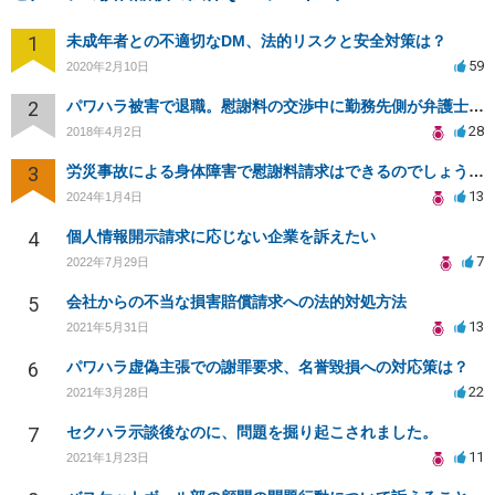
1
未成年者との不適切なDM、法的リスクと安全対策は？
59
2020年2月10日
2
パワハラ被害で退職。慰謝料の交渉中に勤務先側が弁護士を立ててきました
28
2018年4月2日
3
労災事故による身体障害で慰謝料請求はできるのでしょうか？
13
2024年1月4日
4
個人情報開示請求に応じない企業を訴えたい
7
2022年7月29日
5
会社からの不当な損害賠償請求への法的対処方法
13
2021年5月31日
6
パワハラ虚偽主張での謝罪要求、名誉毀損への対応策は？
22
2021年3月28日
7
セクハラ示談後なのに、問題を掘り起こされました。
11
2021年1月23日