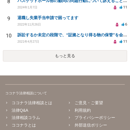
8
バスケットボール部の顧問の問題行動について訴えることは可能でしょうか？
11
2024年1月7日
9
退職し失業手当申請で困ってます
6
2022年11月26日
10
訴訟するか未定の段階で、“証拠となり得る物の保管”を会社に応じてもらえる方法は在りますか?
11
2021年4月27日
もっと見る
ココナラ法律相談について
ココナラ法律相談とは
ご意見・ご要望
法律Q&A
利用規約
法律相談コラム
プライバシーポリシー
ココナラとは
外部送信ポリシー