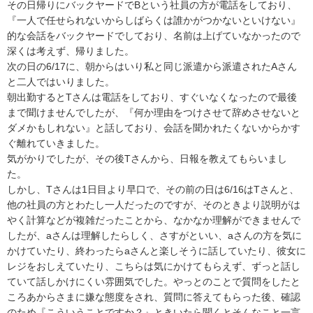
その日帰りにバックヤードでBという社員の方が電話をしており、
『一人で任せられないからしばらくは誰かがつかないといけない』
的な会話をバックヤードでしており、名前は上げていなかったので
深くは考えず、帰りました。

次の日の6/17に、朝からはいり私と同じ派遣から派遣されたAさん
と二人ではいりました。

朝出勤するとTさんは電話をしており、すぐいなくなったので最後
まで聞けませんでしたが、『何か理由をつけさせて辞めさせないと
ダメかもしれない』と話しており、会話を聞かれたくないからかす
ぐ離れていきました。

気がかりでしたが、その後Tさんから、日報を教えてもらいまし
た。

しかし、Tさんは1日目より早口で、その前の日は6/16はTさんと、
他の社員の方とわたし一人だったのですが、そのときより説明がは
やく計算などが複雑だったことから、なかなか理解ができませんで
したが、aさんは理解したらしく、さすがといい、aさんの方を気に
かけていたり、終わったらaさんと楽しそうに話していたり、彼女に
レジをおしえていたり、こちらは気にかけてもらえず、ずっと話し
ていて話しかけにくい雰囲気でした。やっとのことで質問をしたと
ころあからさまに嫌な態度をされ、質問に答えてもらった後、確認
のため『こういうことですか？』ときいたら聞くとそんなこと一言