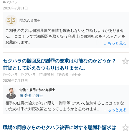
#パワハラ
2026年7月31日
匿名A
弁護士
ご相談の内容は個別具体的事情を確認しないと判断しようがありませ
ん。 ココナラで労働問題を取り扱う弁護士に個別相談をされることを
お薦めします。
セクハラの撤回及び謝罪の要求は可能なのかどうか？
前提として訴えるつもりはありません。
#セクハラ
#パワハラ
#労働審判
#経営者・会社側
2026年7月17日
労働・雇用に強い弁護士
泉 亮介
弁護士
相手の任意の協力がない限り、謝罪等について強制することはできな
いため相手の対応次第となってしまうかと思われます。
職場の同僚からのセクハラ被害に対する慰謝料請求は