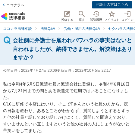
弁護士の方はこちら
ココナラへ
投稿する
探す
閲覧履歴
マイリスト
ログイン
ココナラ法律相談
法律Q&A
労働・雇用の法律Q&A
セクハラの法律Q
会社側に弁護士を雇われパワハラの事実はないと
言われましたが、納得できません。解決策はあり
ますか？
公開日時：
2022年7月27日 20:06
更新日時：
2022年10月5日 22:17
私は令和4年5月5日派遣社員と派遣会社に登録し、令和4年6月16日
から7月31日までの間とある派遣先で短期ではいることになりまし
た。

6/16に研修で本店にはいり、そこでTさんという社員の方から、夜
の日報を教わり、あるところがわからず、質問しようとするとずっ
と他の社員と話しており話しかけにくく、質問して間違えており、
すいませんといい直しますというと他の社員の人にしょうがないと
苦笑いをしてました。
