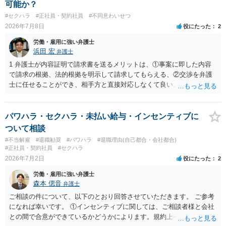
可能か？
#セクハラ
#正社員・契約社員
#不同意わいせつ
2026年7月8日
役にたった
2
労働・雇用に強い弁護士
浜田 宏
弁護士
1 弁護士が内容証明で請求書を送るメリットは、①事案に即した内容
で請求の根拠、法的根拠を明示して請求してもらえる、②交渉を弁護
士に任せることができ、相手方と直接対応しなくて良い、というとこ
ろでしょうか。 デメリットは、費用がかかる点でしょう。 また、
請求は可能ですが、相手が任意に払うかどうかは分かりません。 ２
民事訴訟に証拠の制限はありませんが、秘密録音はプライバシー保護
パワハラ・セクハラ・未払い給与・インセンティブに
の観点から、裁判の証拠にする場合には注意が必要です(証拠排除され
ついて相談
る場合があります。)。 ３ 会社がどういう証拠に基づいて、誰が判断
#不当解雇
#退職勧奨
#パワハラ
#退職理由(自己都合・会社都合)
したかわかりませんが、会社がセクハラ認定しなかったからといっ
#正社員・契約社員
#セクハラ
て、裁判所も認定しないとは限りません。具体的な証拠とそれで認定
2026年7月2日
役にたった
2
できる事実次第です。 ４ SNS等で誹謗中傷したり、噂話を流したり
労働・雇用に強い弁護士
しないようにして下さい。そういう報復的なことをしなければ名誉毀
森本 偲音
弁護士
損にはなりません。反訴は貴女が加害行為をしなければ、通常は起こ
されません。 ５ 裁判をして、和解すれば和解金が入ります。 勝訴
ご相談の件について、以下のとおり回答させていただきます。 ご参考
判決を得て確定すれば、判決認容額を払ってもらいます。任意に支払
になれば幸いです。 ①インセンティブに関しては、ご相談者様と会社
わない場合には、給与や預貯金、不動産などの財産を差押えます。
との間で合意ができているかどうかによります。規約上そのような合
敗訴した場合、何も得られません。 ６ 弁護士費用は請求額や事件の