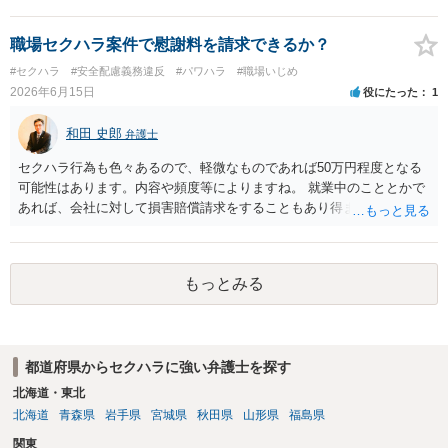
意が確認できれば請求できる可能性はあると考えます。 なお、合意
難易度によって変わります。また、現在は弁護士報酬は自由化されて
は口頭でも成立しますが、裁判等で争点となった場合には録音等の証
いますので、依頼する弁護士によっても費用は変わってきます。
拠がない限り立証が困難となり、請求が認められない可能性がござい
職場セクハラ案件で慰謝料を請求できるか？
ます。 ②未払給与に関しては労務を提供しているのにもかかわらず支
#セクハラ
#安全配慮義務違反
#パワハラ
#職場いじめ
払われていない場合は、契約違反となりますので請求可能かと存じま
2026年6月15日
役にたった
1
す。 ③休日・時間外労働については、休日・時間外労働があったこと
を示す証拠があるかまずは確認する必要があるかと存じます。 ④パワ
和田 史郎
弁護士
ハラ・セクハラに関しては、具体的な言動の内容によって判断が分か
れますので、録音データやLINEでのやり取り等を確認する必要がある
セクハラ行為も色々あるので、軽微なものであれば50万円程度となる
かと存じます。 ⑤退職勧奨については退職する意思がないのであれば
可能性はあります。内容や頻度等によりますね。 就業中のこととかで
きっぱりと断ればよく、解雇については不当な解雇である場合には解
あれば、会社に対して損害賠償請求をすることもあり得ます。
雇無効を争うなどの対応が考えられます。 回答としては以上になりま
すが、まずは、資料一式をご持参いただき最寄りの法律事務所にご相
談するか、労働基準監督署に相談する等の対応をしていただくことが
望ましいと考えます。
もっとみる
都道府県からセクハラに強い弁護士を探す
北海道・東北
北海道
青森県
岩手県
宮城県
秋田県
山形県
福島県
関東