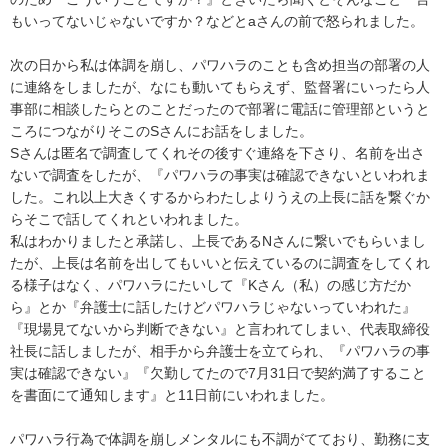
もいってないじゃないですか？などとaさんの前で怒られました。

次の日から私は体調を崩し、パワハラのことも含め担当の部署の人
に連絡をしましたが、なにも動いてもらえず、監督署にいったら人
事部に相談したらとのことだったので部署に電話に管理部というと
ころにつながりそこのSさんにお話をしました。

Sさんは匿名で調査してくれその後すぐ連絡を下さり、名前を出さ
ないで調査をしたが、『パワハラの事実は確認できないといわれま
した。これ以上大きくするからわたしよりうえの上長に話を繋ぐか
らそこで話してくれといわれました。

私はわかりましたと承諾し、上長であるNさんに繋いでもらいまし
たが、上長は名前を出してもいいと伝えているのに調査をしてくれ
る様子はなく、パワハラにたいして『Kさん（私）の感じ方だか
ら』とか『弁護士に話したけどパワハラじゃないっていわれた』
『現場見てないから判断できない』と言われてしまい、代表取締役
社長に話しましたが、相手から弁護士を立てられ、『パワハラの事
実は確認できない』『欠勤してたので7月31日で契約満了すること
を書面にて通知します』と11日前にいわれました。

パワハラ行為で体調を崩しメンタルにも不調がてており、勤務に支