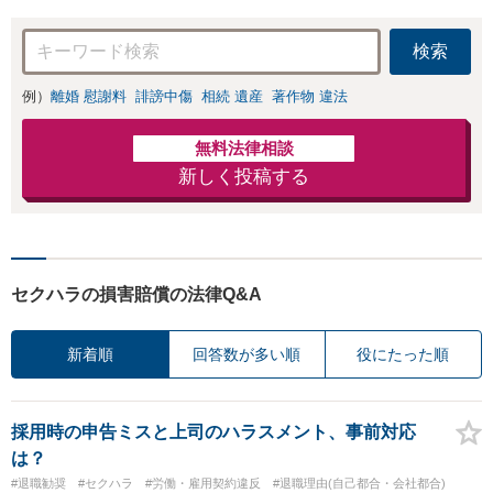
検索
例）
離婚 慰謝料
誹謗中傷
相続 遺産
著作物 違法
無料法律相談
新しく投稿する
セクハラの損害賠償の法律Q&A
新着順
回答数が多い順
役にたった順
採用時の申告ミスと上司のハラスメント、事前対応
は？
#退職勧奨
#セクハラ
#労働・雇用契約違反
#退職理由(自己都合・会社都合)